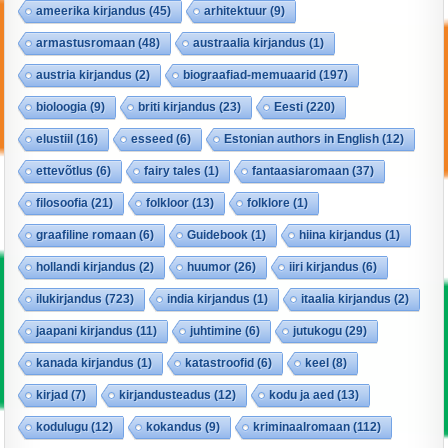
ameerika kirjandus
(45)
arhitektuur
(9)
armastusromaan
(48)
austraalia kirjandus
(1)
austria kirjandus
(2)
biograafiad-memuaarid
(197)
bioloogia
(9)
briti kirjandus
(23)
Eesti
(220)
elustiil
(16)
esseed
(6)
Estonian authors in English
(12)
ettevõtlus
(6)
fairy tales
(1)
fantaasiaromaan
(37)
filosoofia
(21)
folkloor
(13)
folklore
(1)
graafiline romaan
(6)
Guidebook
(1)
hiina kirjandus
(1)
hollandi kirjandus
(2)
huumor
(26)
iiri kirjandus
(6)
ilukirjandus
(723)
india kirjandus
(1)
itaalia kirjandus
(2)
jaapani kirjandus
(11)
juhtimine
(6)
jutukogu
(29)
kanada kirjandus
(1)
katastroofid
(6)
keel
(8)
kirjad
(7)
kirjandusteadus
(12)
kodu ja aed
(13)
kodulugu
(12)
kokandus
(9)
kriminaalromaan
(112)