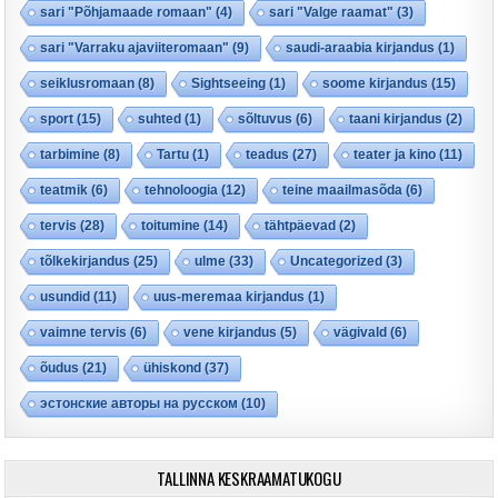
sari "Põhjamaade romaan"
(4)
sari "Valge raamat"
(3)
sari "Varraku ajaviiteromaan"
(9)
saudi-araabia kirjandus
(1)
seiklusromaan
(8)
Sightseeing
(1)
soome kirjandus
(15)
sport
(15)
suhted
(1)
sõltuvus
(6)
taani kirjandus
(2)
tarbimine
(8)
Tartu
(1)
teadus
(27)
teater ja kino
(11)
teatmik
(6)
tehnoloogia
(12)
teine maailmasõda
(6)
tervis
(28)
toitumine
(14)
tähtpäevad
(2)
tõlkekirjandus
(25)
ulme
(33)
Uncategorized
(3)
usundid
(11)
uus-meremaa kirjandus
(1)
vaimne tervis
(6)
vene kirjandus
(5)
vägivald
(6)
õudus
(21)
ühiskond
(37)
эстонские авторы на русском
(10)
TALLINNA KESKRAAMATUKOGU