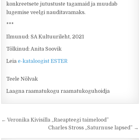
konkreetsete jutustuste tagamaid ja muudab
lugemise veelgi nauditavamaks.
***
Ilmunud: SA Kultuurileht, 2021
Tõlkinud: Anita Soovik
Leia
e-kataloogist ESTER
Teele Nõlvak
Laagna raamatukogu raamatukoguhoidja
Navigeerimine
← Veronika Kivisilla „Raeapteegi taimelood”
Charles Stross „Saturnuse lapsed” →