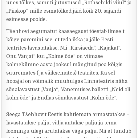
uues tõlkes, samuti jutustused „Rothschildi viiul“ ja
„Piiskop“, mille esmatõlked jäid kõik 20. sajandi
esimesse poolde.
Tšehhovi aegumatut kaasaegsust tõestab ilmselt
kõige paremini see, et teda ikka ja jälle Eesti
teatrites lavastatakse. Nii „Kirsiaeda“, „Kajakat“,
Onu Vanjat“ kui „Kolme õde“ on viimase
kolmekümne aasta jooksul mängitud pea kõigis
suuremates (ja väiksemates) teatrites. Ka sel
hooajal on võimalik muuhulgas Linnateatris näha
sõnalavastust „Vanja“, Vanemuises balletti „Neid oli
kolm õde“ ja Endlas sõnalavastust „Kolm õde“.
Seega Tšehhovit Eestis kahtlemata armastatakse –
lavastatakse palju, välja antakse palju ja tema
loomingu ülegi arutatakse väga palju. Nii et tundub