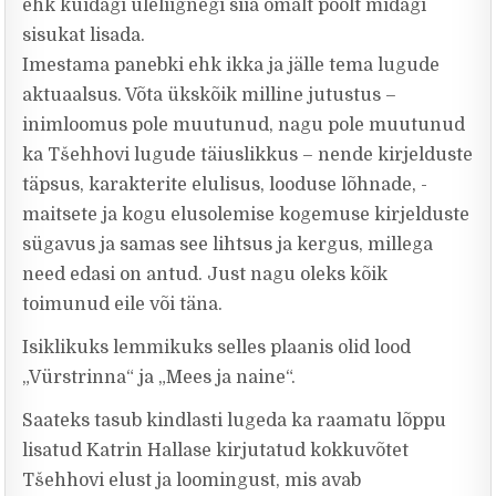
ehk kuidagi üleliignegi siia omalt poolt midagi
sisukat lisada.
Imestama panebki ehk ikka ja jälle tema lugude
aktuaalsus. Võta ükskõik milline jutustus –
inimloomus pole muutunud, nagu pole muutunud
ka Tšehhovi lugude täiuslikkus – nende kirjelduste
täpsus, karakterite elulisus, looduse lõhnade, -
maitsete ja kogu elusolemise kogemuse kirjelduste
sügavus ja samas see lihtsus ja kergus, millega
need edasi on antud. Just nagu oleks kõik
toimunud eile või täna.
Isiklikuks lemmikuks selles plaanis olid lood
„Vürstrinna“ ja „Mees ja naine“.
Saateks tasub kindlasti lugeda ka raamatu lõppu
lisatud Katrin Hallase kirjutatud kokkuvõtet
Tšehhovi elust ja loomingust, mis avab