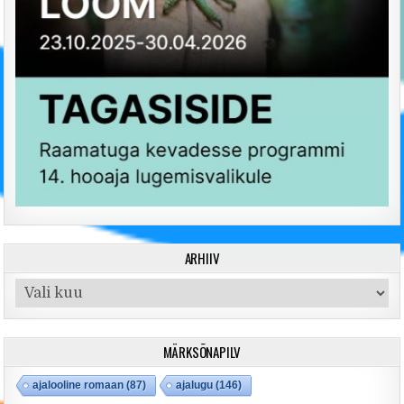
ARHIIV
Arhiiv
MÄRKSÕNAPILV
ajalooline romaan
(87)
ajalugu
(146)