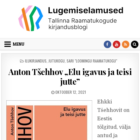
Skip to content
MENU
POSTED IN
ILUKIRJANDUS
,
JUTUKOGU
,
SARI "LOOMINGU RAAMATUKOGU"
Anton Tšehhov „Elu igavus ja teisi
jutte”
PUBLISHED DATE:
OKTOOBER 12, 2021
Ehkki
Tšehhovit on
Eestis
tõlgitud, välja
antud ja