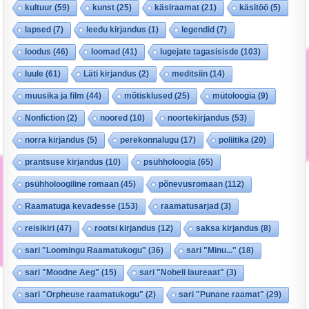
kultuur
(59)
kunst
(25)
käsiraamat
(21)
käsitöö
(5)
lapsed
(7)
leedu kirjandus
(1)
legendid
(7)
loodus
(46)
loomad
(41)
lugejate tagasisisde
(103)
luule
(61)
Läti kirjandus
(2)
meditsiin
(14)
muusika ja film
(44)
mõtisklused
(25)
mütoloogia
(9)
Nonfiction
(2)
noored
(10)
noortekirjandus
(53)
norra kirjandus
(5)
perekonnalugu
(17)
poliitika
(20)
prantsuse kirjandus
(10)
psühholoogia
(65)
psühholoogiline romaan
(45)
põnevusromaan
(112)
Raamatuga kevadesse
(153)
raamatusarjad
(3)
reisikiri
(47)
rootsi kirjandus
(12)
saksa kirjandus
(8)
sari "Loomingu Raamatukogu"
(36)
sari "Minu..."
(18)
sari "Moodne Aeg"
(15)
sari "Nobeli laureaat"
(3)
sari "Orpheuse raamatukogu"
(2)
sari "Punane raamat"
(29)