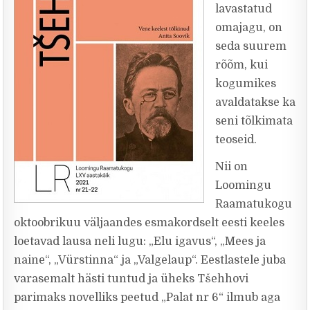
lavastatud
omajagu, on
seda suurem
rõõm, kui
kogumikes
avaldatakse ka
seni tõlkimata
teoseid.
Nii on
Loomingu
Raamatukogu
oktoobrikuu väljaandes esmakordselt eesti keeles
loetavad lausa neli lugu: „Elu igavus“, „Mees ja
naine“, „Vürstinna“ ja „Valgelaup“. Eestlastele juba
varasemalt hästi tuntud ja üheks Tšehhovi
parimaks novelliks peetud „Palat nr 6“ ilmub aga