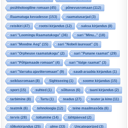
psühholoogiline romaan
(45)
põnevusromaan
(112)
Raamatuga kevadesse
(153)
raamatusarjad
(3)
reisikiri
(47)
rootsi kirjandus
(12)
saksa kirjandus
(8)
sari "Loomingu Raamatukogu"
(36)
sari "Minu..."
(18)
sari "Moodne Aeg"
(15)
sari "Nobeli laureaat"
(3)
sari "Orpheuse raamatukogu"
(2)
sari "Punane raamat"
(29)
sari "Põhjamaade romaan"
(4)
sari "Valge raamat"
(3)
sari "Varraku ajaviiteromaan"
(9)
saudi-araabia kirjandus
(1)
seiklusromaan
(8)
Sightseeing
(1)
soome kirjandus
(15)
sport
(15)
suhted
(1)
sõltuvus
(6)
taani kirjandus
(2)
tarbimine
(8)
Tartu
(1)
teadus
(27)
teater ja kino
(11)
teatmik
(6)
tehnoloogia
(12)
teine maailmasõda
(6)
tervis
(28)
toitumine
(14)
tähtpäevad
(2)
tõlkekirjandus
(25)
ulme
(33)
Uncategorized
(3)