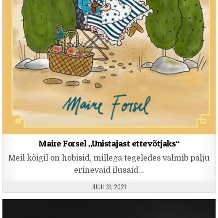
Maire Forsel „Unistajast ettevõtjaks“
Meil kõigil on hobisid, millega tegeledes valmib palju
erinevaid ilusaid…
PUBLISHED DATE:
JUULI 31, 2021