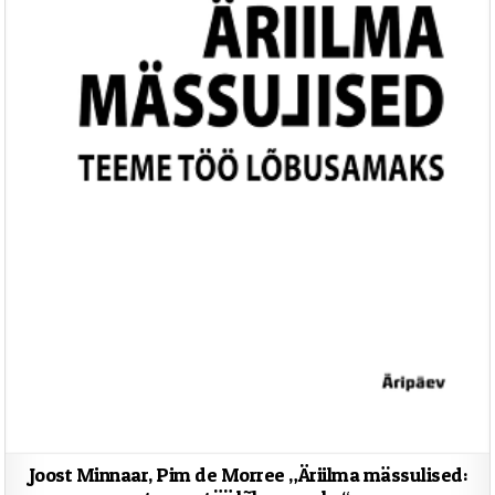
Joost Minnaar, Pim de Morree „Äriilma mässulised: