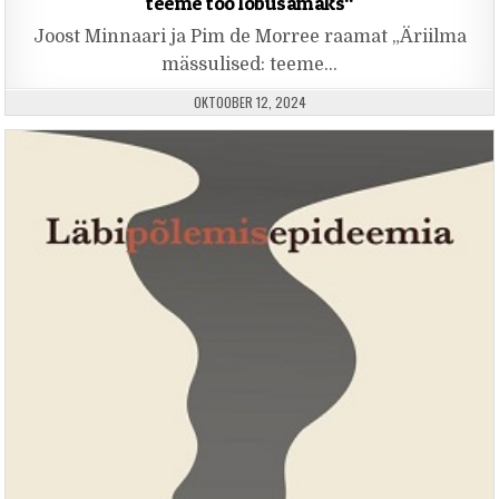
teeme töö lõbusamaks“
Joost Minnaari ja Pim de Morree raamat „Äriilma
mässulised: teeme…
PUBLISHED DATE:
OKTOOBER 12, 2024