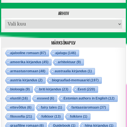
ARHIIV
Arhiiv
MÄRKSÕNAPILV
ajalooline romaan
(87)
ajalugu
(146)
ameerika kirjandus
(45)
arhitektuur
(9)
armastusromaan
(48)
austraalia kirjandus
(1)
austria kirjandus
(2)
biograafiad-memuaarid
(197)
bioloogia
(9)
briti kirjandus
(23)
Eesti
(220)
elustiil
(16)
esseed
(6)
Estonian authors in English
(12)
ettevõtlus
(6)
fairy tales
(1)
fantaasiaromaan
(37)
filosoofia
(21)
folkloor
(13)
folklore
(1)
graafiline romaan
(6)
Guidebook
(1)
hiina kirjandus
(1)