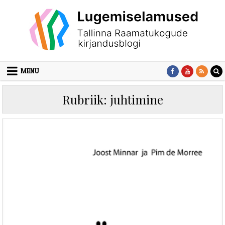
Skip to content
MENU
Rubriik:
juhtimine