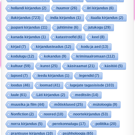
hollandi kirjandus
(2)
huumor
(26)
iiri kirjandus
(6)
ilukirjandus
(723)
india kirjandus
(1)
itaalia kirjandus
(2)
jaapani kirjandus
(11)
juhtimine
(6)
jutukogu
(29)
kanada kirjandus
(1)
katastroofid
(6)
keel
(8)
kirjad
(7)
kirjandusteadus
(12)
kodu ja aed
(13)
kodulugu
(12)
kokandus
(9)
kriminaalromaan
(112)
kultuur
(59)
kunst
(25)
käsiraamat
(21)
käsitöö
(5)
lapsed
(7)
leedu kirjandus
(1)
legendid
(7)
loodus
(46)
loomad
(41)
lugejate tagasisisde
(103)
luule
(61)
Läti kirjandus
(2)
meditsiin
(14)
muusika ja film
(44)
mõtisklused
(25)
mütoloogia
(9)
Nonfiction
(2)
noored
(10)
noortekirjandus
(53)
norra kirjandus
(5)
perekonnalugu
(17)
poliitika
(20)
prantsuse kirjandus
(10)
psühholoogia
(65)