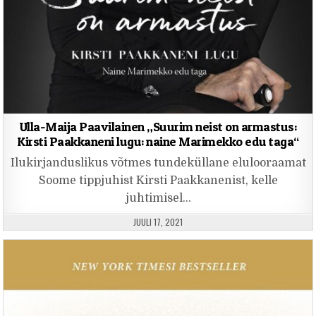
Ulla-Maija Paavilainen „Suurim neist on armastus:
Kirsti Paakkaneni lugu: naine Marimekko edu taga“
Ilukirjanduslikus võtmes tundeküllane elulooraamat
Soome tippjuhist Kirsti Paakkanenist, kelle
juhtimisel…
PUBLISHED DATE:
JUULI 17, 2021