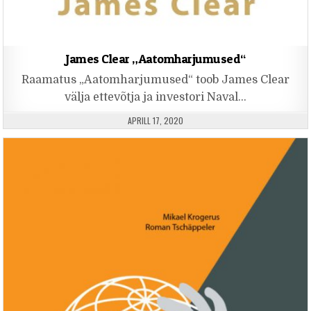
James Clear „Aatomharjumused“
Raamatus „Aatomharjumused“ toob James Clear
välja ettevõtja ja investori Naval…
PUBLISHED DATE:
APRILL 17, 2020