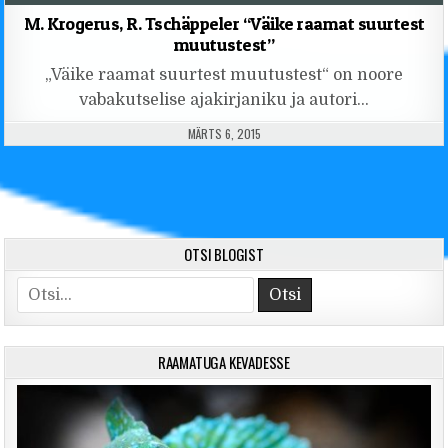
M. Krogerus, R. Tschäppeler “Väike raamat suurtest
muutustest”
„Väike raamat suurtest muutustest“ on noore
vabakutselise ajakirjaniku ja autori…
PUBLISHED DATE:
MÄRTS 6, 2015
OTSI BLOGIST
Search for:
RAAMATUGA KEVADESSE