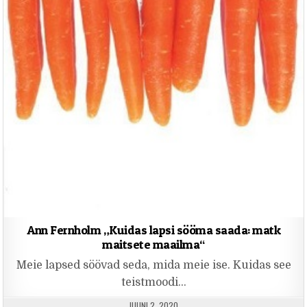
Ann Fernholm „Kuidas lapsi sööma saada: matk
maitsete maailma“
Meie lapsed söövad seda, mida meie ise. Kuidas see
teistmoodi…
PUBLISHED DATE:
JUUNI 2, 2020