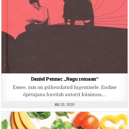
Daniel Pennac „Nagu romaan“
Essee, mis on pühendatud lugemisele. Endise
õpetajana huvitab autorit küsimus,…
PUBLISHED DATE:
MAI 20, 2020