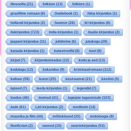
filosoofia
(21)
folkloor
(13)
folklore
(1)
graafiline romaan
(6)
Guidebook
(1)
hiina kirjandus
(1)
hollandi kirjandus
(2)
huumor
(26)
iiri kirjandus
(6)
ilukirjandus
(723)
india kirjandus
(1)
itaalia kirjandus
(2)
jaapani kirjandus
(11)
juhtimine
(6)
jutukogu
(29)
kanada kirjandus
(1)
katastroofid
(6)
keel
(8)
kirjad
(7)
kirjandusteadus
(12)
kodu ja aed
(13)
kodulugu
(12)
kokandus
(9)
kriminaalromaan
(112)
kultuur
(59)
kunst
(25)
käsiraamat
(21)
käsitöö
(5)
lapsed
(7)
leedu kirjandus
(1)
legendid
(7)
loodus
(46)
loomad
(41)
lugejate tagasisisde
(103)
luule
(61)
Läti kirjandus
(2)
meditsiin
(14)
muusika ja film
(44)
mõtisklused
(25)
mütoloogia
(9)
Nonfiction
(2)
noored
(10)
noortekirjandus
(53)