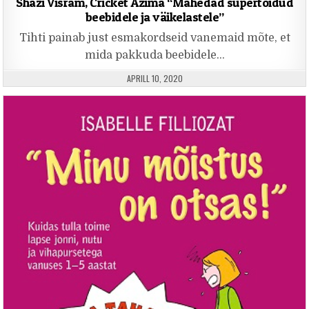
Shazi Visram, Cricket Azima “Mahedad supertoidud
beebidele ja väikelastele”
Tihti painab just esmakordseid vanemaid mõte, et
mida pakkuda beebidele…
PUBLISHED DATE:
APRILL 10, 2020