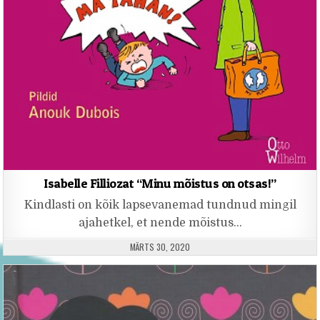
Isabelle Filliozat “Minu mõistus on otsas!”
Kindlasti on kõik lapsevanemad tundnud mingil
ajahetkel, et nende mõistus…
PUBLISHED DATE:
MÄRTS 30, 2020