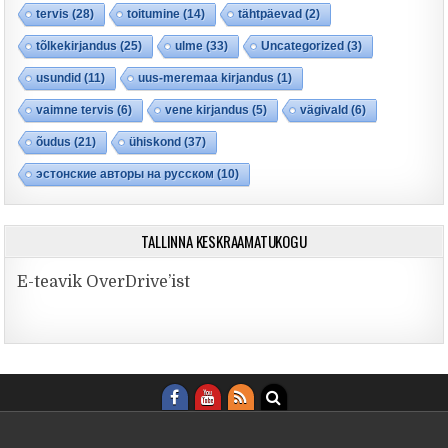
tervis
(28)
toitumine
(14)
tähtpäevad
(2)
tõlkekirjandus
(25)
ulme
(33)
Uncategorized
(3)
usundid
(11)
uus-meremaa kirjandus
(1)
vaimne tervis
(6)
vene kirjandus
(5)
vägivald
(6)
õudus
(21)
ühiskond
(37)
эстонские авторы на русском
(10)
TALLINNA KESKRAAMATUKOGU
E-teavik OverDrive’ist