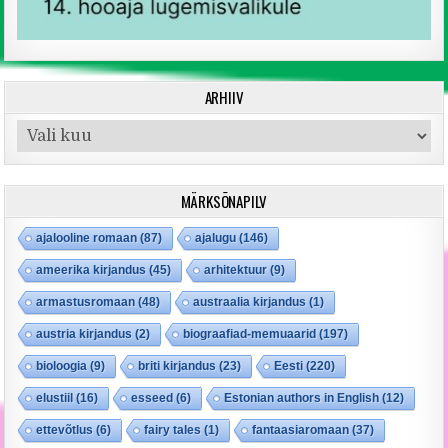
ARHIIV
Arhiiv
MÄRKSÕNAPILV
ajalooline romaan
(87)
ajalugu
(146)
ameerika kirjandus
(45)
arhitektuur
(9)
armastusromaan
(48)
austraalia kirjandus
(1)
austria kirjandus
(2)
biograafiad-memuaarid
(197)
bioloogia
(9)
briti kirjandus
(23)
Eesti
(220)
elustiil
(16)
esseed
(6)
Estonian authors in English
(12)
ettevõtlus
(6)
fairy tales
(1)
fantaasiaromaan
(37)