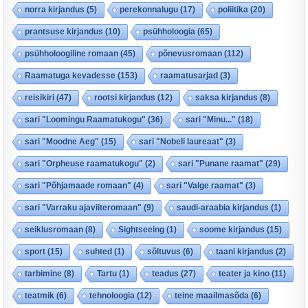
norra kirjandus
(5)
perekonnalugu
(17)
poliitika
(20)
prantsuse kirjandus
(10)
psühholoogia
(65)
psühholoogiline romaan
(45)
põnevusromaan
(112)
Raamatuga kevadesse
(153)
raamatusarjad
(3)
reisikiri
(47)
rootsi kirjandus
(12)
saksa kirjandus
(8)
sari "Loomingu Raamatukogu"
(36)
sari "Minu..."
(18)
sari "Moodne Aeg"
(15)
sari "Nobeli laureaat"
(3)
sari "Orpheuse raamatukogu"
(2)
sari "Punane raamat"
(29)
sari "Põhjamaade romaan"
(4)
sari "Valge raamat"
(3)
sari "Varraku ajaviiteromaan"
(9)
saudi-araabia kirjandus
(1)
seiklusromaan
(8)
Sightseeing
(1)
soome kirjandus
(15)
sport
(15)
suhted
(1)
sõltuvus
(6)
taani kirjandus
(2)
tarbimine
(8)
Tartu
(1)
teadus
(27)
teater ja kino
(11)
teatmik
(6)
tehnoloogia
(12)
teine maailmasõda
(6)