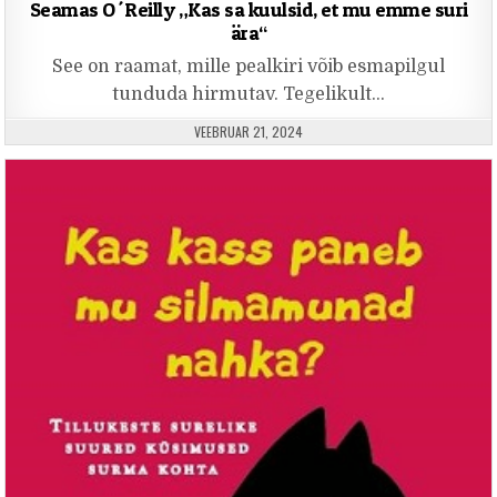
Seamas O´Reilly „Kas sa kuulsid, et mu emme suri
ära“
See on raamat, mille pealkiri võib esmapilgul
tunduda hirmutav. Tegelikult…
PUBLISHED DATE:
VEEBRUAR 21, 2024