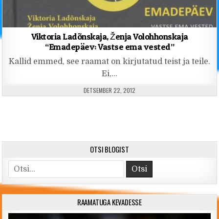
Viktoria Ladõnskaja, Ženja Volohhonskaja
“Emadepäev: Vastse ema vested”
Kallid emmed, see raamat on kirjutatud teist ja teile.
Ei,…
PUBLISHED DATE:
DETSEMBER 22, 2012
OTSI BLOGIST
Search for:
RAAMATUGA KEVADESSE