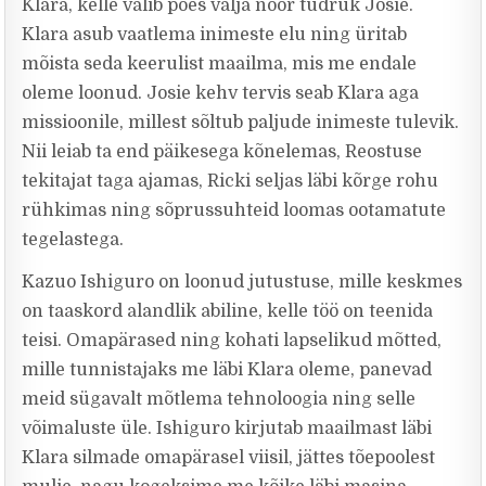
Klara, kelle valib poes välja noor tüdruk Josie.
Klara asub vaatlema inimeste elu ning üritab
mõista seda keerulist maailma, mis me endale
oleme loonud. Josie kehv tervis seab Klara aga
missioonile, millest sõltub paljude inimeste tulevik.
Nii leiab ta end päikesega kõnelemas, Reostuse
tekitajat taga ajamas, Ricki seljas läbi kõrge rohu
rühkimas ning sõprussuhteid loomas ootamatute
tegelastega.
Kazuo Ishiguro on loonud jutustuse, mille keskmes
on taaskord alandlik abiline, kelle töö on teenida
teisi. Omapärased ning kohati lapselikud mõtted,
mille tunnistajaks me läbi Klara oleme, panevad
meid sügavalt mõtlema tehnoloogia ning selle
võimaluste üle. Ishiguro kirjutab maailmast läbi
Klara silmade omapärasel viisil, jättes tõepoolest