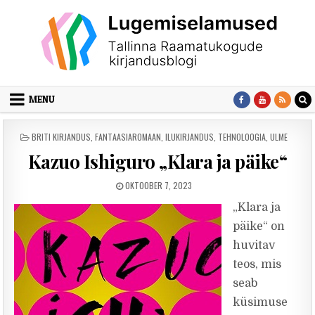
Skip to content
MENU
POSTED IN
BRITI KIRJANDUS
,
FANTAASIAROMAAN
,
ILUKIRJANDUS
,
TEHNOLOOGIA
,
ULME
Kazuo Ishiguro „Klara ja päike“
PUBLISHED DATE:
OKTOOBER 7, 2023
„Klara ja
päike“ on
huvitav
teos, mis
seab
küsimuse