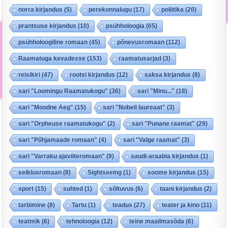
norra kirjandus
(5)
perekonnalugu
(17)
poliitika
(20)
prantsuse kirjandus
(10)
psühholoogia
(65)
psühholoogiline romaan
(45)
põnevusromaan
(112)
Raamatuga kevadesse
(153)
raamatusarjad
(3)
reisikiri
(47)
rootsi kirjandus
(12)
saksa kirjandus
(8)
sari "Loomingu Raamatukogu"
(36)
sari "Minu..."
(18)
sari "Moodne Aeg"
(15)
sari "Nobeli laureaat"
(3)
sari "Orpheuse raamatukogu"
(2)
sari "Punane raamat"
(29)
sari "Põhjamaade romaan"
(4)
sari "Valge raamat"
(3)
sari "Varraku ajaviiteromaan"
(9)
saudi-araabia kirjandus
(1)
seiklusromaan
(8)
Sightseeing
(1)
soome kirjandus
(15)
sport
(15)
suhted
(1)
sõltuvus
(6)
taani kirjandus
(2)
tarbimine
(8)
Tartu
(1)
teadus
(27)
teater ja kino
(11)
teatmik
(6)
tehnoloogia
(12)
teine maailmasõda
(6)