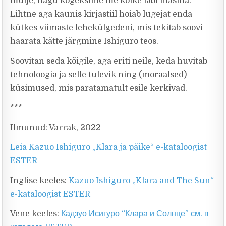
mulje, nagu kogeksime me kõike läbi masina.
Lihtne aga kaunis kirjastiil hoiab lugejat enda
kütkes viimaste lehekülgedeni, mis tekitab soovi
haarata kätte järgmine Ishiguro teos.
Soovitan seda kõigile, aga eriti neile, keda huvitab
tehnoloogia ja selle tulevik ning (moraalsed)
küsimused, mis paratamatult esile kerkivad.
***
Ilmunud: Varrak, 2022
Leia Kazuo Ishiguro „Klara ja päike“ e-kataloogist
ESTER
Inglise keeles:
Kazuo Ishiguro „Klara and The Sun“
e-kataloogist ESTER
Vene keeles:
Кадзуо Исигуро “Клара и Солнце” см. в