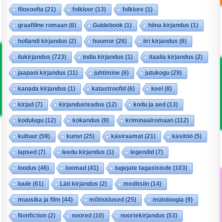
filosoofia
(21)
folkloor
(13)
folklore
(1)
graafiline romaan
(6)
Guidebook
(1)
hiina kirjandus
(1)
hollandi kirjandus
(2)
huumor
(26)
iiri kirjandus
(6)
ilukirjandus
(723)
india kirjandus
(1)
itaalia kirjandus
(2)
jaapani kirjandus
(11)
juhtimine
(6)
jutukogu
(29)
kanada kirjandus
(1)
katastroofid
(6)
keel
(8)
kirjad
(7)
kirjandusteadus
(12)
kodu ja aed
(13)
kodulugu
(12)
kokandus
(9)
kriminaalromaan
(112)
kultuur
(59)
kunst
(25)
käsiraamat
(21)
käsitöö
(5)
lapsed
(7)
leedu kirjandus
(1)
legendid
(7)
loodus
(46)
loomad
(41)
lugejate tagasisisde
(103)
luule
(61)
Läti kirjandus
(2)
meditsiin
(14)
muusika ja film
(44)
mõtisklused
(25)
mütoloogia
(9)
Nonfiction
(2)
noored
(10)
noortekirjandus
(53)