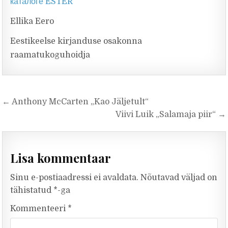
каталоге ESTER
Ellika Eero
Eestikeelse kirjanduse osakonna
raamatukoguhoidja
Navigeerimine
← Anthony McCarten „Kao Jäljetult“
Viivi Luik „Salamaja piir“ →
Lisa kommentaar
Sinu e-postiaadressi ei avaldata.
Nõutavad väljad on
tähistatud
*
-ga
Kommenteeri
*