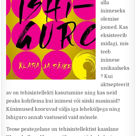
alla
inimeseks
olemise
jooned. Kas
eksisteerib
midagi, mis
teeb
inimese
unikaalseks
? Kui
aktsepteerit
av on tehisintellekti kasutamine ning kas neid
peaks kohtlema kui inimesi või siiski masinaid?
Küsimused kooruvad välja iga leheküljega ning
Ishiguro annab vastuseid vaid mõnele.
Teose peategelane on tehisintellektist kaaslane