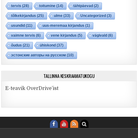
tervis
(28)
toitumine
(14)
tähtpäevad
(2)
tõlkekirjandus
(25)
ulme
(33)
Uncategorized
(3)
usundid
(11)
uus-meremaa kirjandus
(1)
vaimne tervis
(6)
vene kirjandus
(5)
vägivald
(6)
õudus
(21)
ühiskond
(37)
эстонские авторы на русском
(10)
TALLINNA KESKRAAMATUKOGU
E-teavik OverDrive’ist