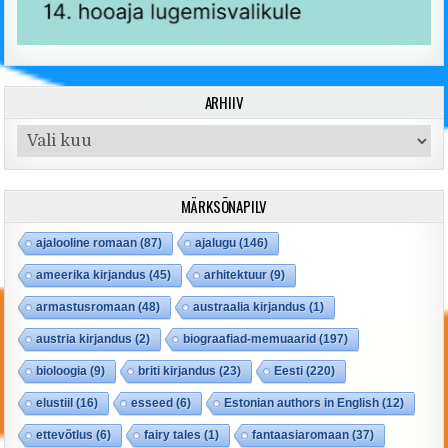
ARHIIV
Arhiiv
MÄRKSÕNAPILV
ajalooline romaan
(87)
ajalugu
(146)
ameerika kirjandus
(45)
arhitektuur
(9)
armastusromaan
(48)
austraalia kirjandus
(1)
austria kirjandus
(2)
biograafiad-memuaarid
(197)
bioloogia
(9)
briti kirjandus
(23)
Eesti
(220)
elustiil
(16)
esseed
(6)
Estonian authors in English
(12)
ettevõtlus
(6)
fairy tales
(1)
fantaasiaromaan
(37)