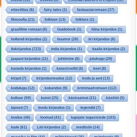
ettevõtlus
(6)
fairy tales
(1)
fantaasiaromaan
(37)
filosoofia
(21)
folkloor
(13)
folklore
(1)
graafiline romaan
(6)
Guidebook
(1)
hiina kirjandus
(1)
hollandi kirjandus
(2)
huumor
(26)
iiri kirjandus
(6)
ilukirjandus
(723)
india kirjandus
(1)
itaalia kirjandus
(2)
jaapani kirjandus
(11)
juhtimine
(6)
jutukogu
(29)
kanada kirjandus
(1)
katastroofid
(6)
keel
(8)
kirjad
(7)
kirjandusteadus
(12)
kodu ja aed
(13)
kodulugu
(12)
kokandus
(9)
kriminaalromaan
(112)
kultuur
(59)
kunst
(25)
käsiraamat
(21)
käsitöö
(5)
lapsed
(7)
leedu kirjandus
(1)
legendid
(7)
loodus
(46)
loomad
(41)
lugejate tagasisisde
(103)
luule
(61)
Läti kirjandus
(2)
meditsiin
(14)
muusika ja film
(44)
mõtisklused
(25)
mütoloogia
(9)