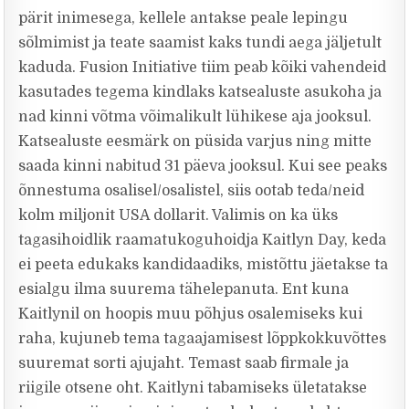
pärit inimesega, kellele antakse peale lepingu
sõlmimist ja teate saamist kaks tundi aega jäljetult
kaduda. Fusion Initiative tiim peab kõiki vahendeid
kasutades tegema kindlaks katsealuste asukoha ja
nad kinni võtma võimalikult lühikese aja jooksul.
Katsealuste eesmärk on püsida varjus ning mitte
saada kinni nabitud 31 päeva jooksul. Kui see peaks
õnnestuma osalisel/osalistel, siis ootab teda/neid
kolm miljonit USA dollarit. Valimis on ka üks
tagasihoidlik raamatukoguhoidja Kaitlyn Day, keda
ei peeta edukaks kandidaadiks, mistõttu jäetakse ta
esialgu ilma suurema tähelepanuta. Ent kuna
Kaitlynil on hoopis muu põhjus osalemiseks kui
raha, kujuneb tema tagaajamisest lõppkokkuvõttes
suuremat sorti ajujaht. Temast saab firmale ja
riigile otsene oht. Kaitlyni tabamiseks ületatakse