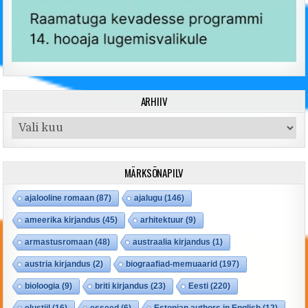
ARHIIV
Arhiiv
MÄRKSÕNAPILV
ajalooline romaan
(87)
ajalugu
(146)
ameerika kirjandus
(45)
arhitektuur
(9)
armastusromaan
(48)
austraalia kirjandus
(1)
austria kirjandus
(2)
biograafiad-memuaarid
(197)
bioloogia
(9)
briti kirjandus
(23)
Eesti
(220)
elustiil
(16)
esseed
(6)
Estonian authors in English
(12)