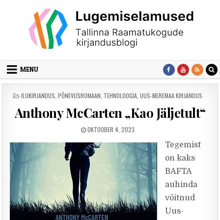
Skip to content
MENU
POSTED IN
ILUKIRJANDUS
,
PÕNEVUSROMAAN
,
TEHNOLOOGIA
,
UUS-MEREMAA KIRJANDUS
Anthony McCarten „Kao Jäljetult“
PUBLISHED DATE:
OKTOOBER 4, 2023
Tegemist
on kaks
BAFTA
auhinda
võitnud
Uus-