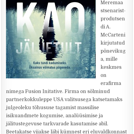
Meremaa
stsenarist-
produtsen
di A.
McCarteni
kirjutatud
põnevikug
a, mille
keskmes
on
erafirma
nimega Fusion Initative. Firma on sõlminud
partnerkokkuleppe USA valitsusega katsetamaks
julgeoleku tõhususe tagamist massilise
isikuandmete kogumise, analüüsimise ja
jälitustegevuse tarkvarade kasutamise abil.
Beetakatse viiakse läbi kümnest eri eluvaldkonnast