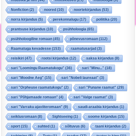
Nonfiction
(2)
noored
(10)
noortekirjandus
(53)
norra kirjandus
(5)
perekonnalugu
(17)
poliitika
(20)
prantsuse kirjandus
(10)
psühholoogia
(65)
psühholoogiline romaan
(45)
põnevusromaan
(112)
Raamatuga kevadesse
(153)
raamatusarjad
(3)
reisikiri
(47)
rootsi kirjandus
(12)
saksa kirjandus
(8)
sari "Loomingu Raamatukogu"
(36)
sari "Minu..."
(18)
sari "Moodne Aeg"
(15)
sari "Nobeli laureaat"
(3)
sari "Orpheuse raamatukogu"
(2)
sari "Punane raamat"
(29)
sari "Põhjamaade romaan"
(4)
sari "Valge raamat"
(3)
sari "Varraku ajaviiteromaan"
(9)
saudi-araabia kirjandus
(1)
seiklusromaan
(8)
Sightseeing
(1)
soome kirjandus
(15)
sport
(15)
suhted
(1)
sõltuvus
(6)
taani kirjandus
(2)
tarbimine
(8)
Tartu
(1)
teadus
(27)
teater ja kino
(11)