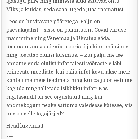
igasugu piire ning inimeste elud satuvad ohtu.
Miks ja kuidas, seda saab lugeda juba raamatust.
Teos on huvitavate pööretega. Palju on
päevakajalist – sisse on põimitud nt Covid viiruse
mainimine ning Venemaa ja Ukraina sõda.
Raamatus on vandenõuteooriaid ja kinnimätsimist
ning tõstatab olulisi küsimusi – kui palju me ise
anname enda olulist infot täiesti võõrastele läbi
erinevate meediate, kui palju infot kogutakse meie
kohta ilma meie teadmata ning kui palju on eetiline
koguda ning talletada isiklikku infot? Kas
riigitasandil on see õigustatud ning kui
andmekogum peaks sattuma valedesse kätesse, siis
mis on selle tagajärjed?
Head lugemist!
***