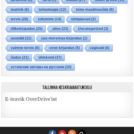
teatmik
(6)
tehnoloogia
(12)
teine maailmasõda
(6)
tervis
(28)
toitumine
(14)
tähtpäevad
(2)
tõlkekirjandus
(25)
ulme
(33)
Uncategorized
(3)
usundid
(11)
uus-meremaa kirjandus
(1)
vaimne tervis
(6)
vene kirjandus
(5)
vägivald
(6)
õudus
(21)
ühiskond
(37)
эстонские авторы на русском
(10)
TALLINNA KESKRAAMATUKOGU
E-teavik OverDrive’ist