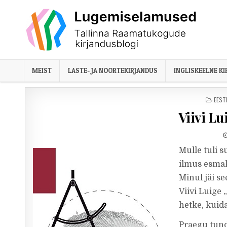
Skip to content
MEIST
LASTE- JA NOORTEKIRJANDUS
INGLISKEELNE K
POST
EEST
Viivi Lu
Mulle tuli s
ilmus esmak
Minul jäi se
Viivi Luige 
hetke, kuida
Praegu tun