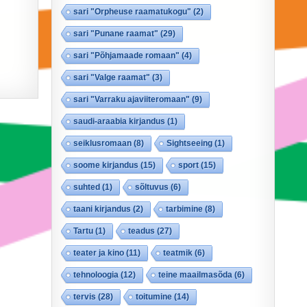
sari "Orpheuse raamatukogu"
(2)
sari "Punane raamat"
(29)
sari "Põhjamaade romaan"
(4)
sari "Valge raamat"
(3)
sari "Varraku ajaviiteromaan"
(9)
saudi-araabia kirjandus
(1)
seiklusromaan
(8)
Sightseeing
(1)
soome kirjandus
(15)
sport
(15)
suhted
(1)
sõltuvus
(6)
taani kirjandus
(2)
tarbimine
(8)
Tartu
(1)
teadus
(27)
teater ja kino
(11)
teatmik
(6)
tehnoloogia
(12)
teine maailmasõda
(6)
tervis
(28)
toitumine
(14)