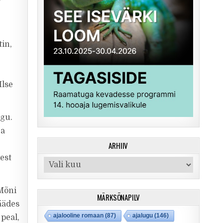
in,
Ilse
ugu.
ja
ARHIIV
est
Arhiiv
 Mõni
MÄRKSÕNAPILV
äädes
ajalooline romaan
(87)
ajalugu
(146)
 peal,