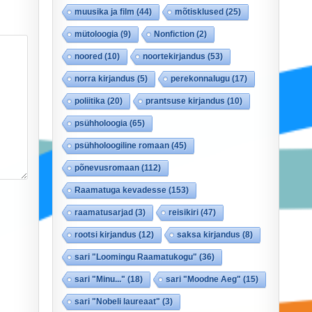
muusika ja film
(44)
mõtisklused
(25)
mütoloogia
(9)
Nonfiction
(2)
noored
(10)
noortekirjandus
(53)
norra kirjandus
(5)
perekonnalugu
(17)
poliitika
(20)
prantsuse kirjandus
(10)
psühholoogia
(65)
psühholoogiline romaan
(45)
põnevusromaan
(112)
Raamatuga kevadesse
(153)
raamatusarjad
(3)
reisikiri
(47)
rootsi kirjandus
(12)
saksa kirjandus
(8)
sari "Loomingu Raamatukogu"
(36)
sari "Minu..."
(18)
sari "Moodne Aeg"
(15)
sari "Nobeli laureaat"
(3)