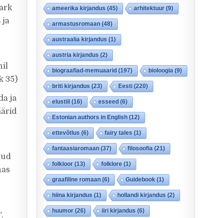
Mark
ameerika kirjandus
(45)
arhitektuur
(9)
 ja
armastusromaan
(48)
austraalia kirjandus
(1)
austria kirjandus
(2)
nil
biograafiad-memuaarid
(197)
bioloogia
(9)
k 35)
briti kirjandus
(23)
Eesti
(220)
da ja
elustiil
(16)
esseed
(6)
äärid
Estonian authors in English
(12)
ettevõtlus
(6)
fairy tales
(1)
fantaasiaromaan
(37)
filosoofia
(21)
tud
folkloor
(13)
folklore
(1)
nas
graafiline romaan
(6)
Guidebook
(1)
hiina kirjandus
(1)
hollandi kirjandus
(2)
huumor
(26)
iiri kirjandus
(6)
.