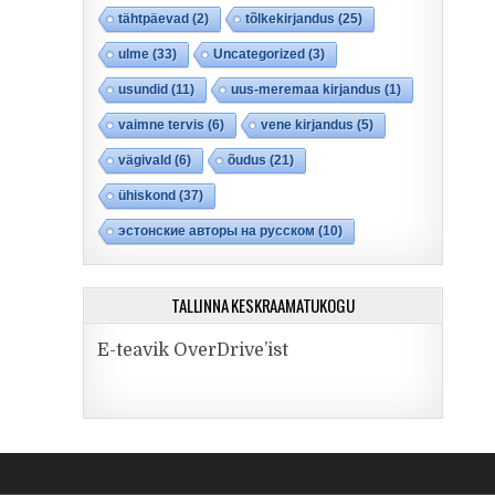
tähtpäevad
(2)
tõlkekirjandus
(25)
ulme
(33)
Uncategorized
(3)
usundid
(11)
uus-meremaa kirjandus
(1)
vaimne tervis
(6)
vene kirjandus
(5)
vägivald
(6)
õudus
(21)
ühiskond
(37)
эстонские авторы на русском
(10)
TALLINNA KESKRAAMATUKOGU
E-teavik OverDrive’ist