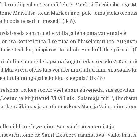
rk krundi peal on! Isa mõtleb, et Mark sööb võileiba, aga 
eine Mark. Isa, keda Mark ei näe, pole tema jaoks olemas
a hoopis teised inimesed.“ (lk 8).
kardab seda sammu ette võtta ja teha oma vanematele
 on isa korteri tuba. Ilse tuba on ühiselamutuba. Augusti
ise teab ka, mispärast ta tahab. Hea küll, Ilse pärast.“ (l
 oluline on meile lapsena kogetu edasises elus? Kas, mi
Margi elu oleks kas või üks ilmutatud film, siis saaks k
hea tuubiliimiga jälle kokku kleepida.“ (lk 48)
ärelsõna. Ja kes soovib veel enam süveneda, siis soovitan
oetud ja kirjutatud. Viivi Luik „Salamaja piir““, (lindista
i Luike rääkimas ja arutlemas koos Maarja Vaino ning Joo
ndlasti lihtne lugemine. See vajab süvenemist ja
a isegi Antoine de Saint-Exupèry raamatuga „Väike Prints“