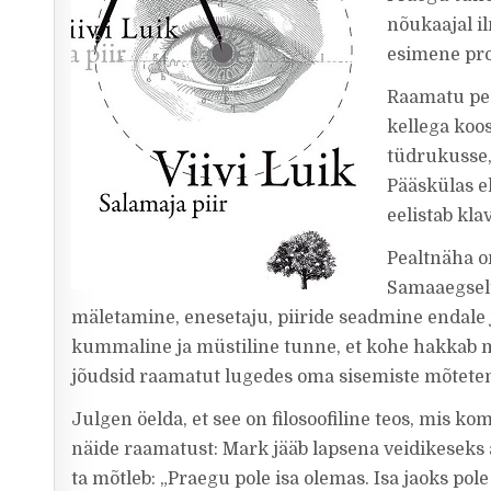
nõukaajal il
esimene pro
Raamatu pea
kellega koos
tüdrukusse, 
Pääskülas el
eelistab kla
Pealtnäha o
Samaaegselt
mäletamine, enesetaju, piiride seadmine endale 
kummaline ja müstiline tunne, et kohe hakkab mi
jõudsid raamatut lugedes oma sisemiste mõteten
Julgen öelda, et see on filosoofiline teos, mis k
näide raamatust: Mark jääb lapsena veidikeseks 
ta mõtleb: „Praegu pole isa olemas. Isa jaoks pol