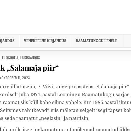
IRJANDUS
VENEKEELNE KIRJANDUS
RAAMATUKOGU LEHELE
ED IN
I
,
FILOSOOFIA
,
ILUKIRJANDUS
ik „Salamaja piir“
PUBLISHED DATE:
OKTOOBER 11, 2023
uure üllatusena, et Viivi Luige proosateos „Salamaja piir“
ordselt juba 1974. aastal Loomingu Raamatukogu sarjas.
e raamat siis küll kahe silma vahele. Kui 1985.aastal ilmu
„Seitsmes rahukevad“, siis mäletan selgelt isegi täpset koh
s seda raamatut „neelasin“ ja nautisin.
dub mulle isegi uskumatuna, et mõlemad raamatud ülds