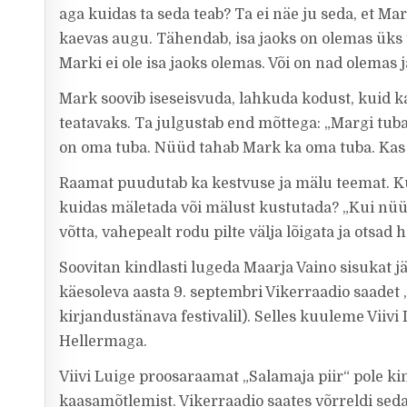
aga kuidas ta seda teab? Ta ei näe ju seda, et Ma
kaevas augu. Tähendab, isa jaoks on olemas üks t
Marki ei ole isa jaoks olemas. Või on nad olemas j
Mark soovib iseseisvuda, lahkuda kodust, kuid 
teatavaks. Ta julgustab end mõttega: „Margi tuba
on oma tuba. Nüüd tahab Mark ka oma tuba. Kas ta 
Raamat puudutab ka kestvuse ja mälu teemat. Kui
kuidas mäletada või mälust kustutada? „Kui nüüd 
võtta, vahepealt rodu pilte välja lõigata ja otsad 
Soovitan kindlasti lugeda Maarja Vaino sisukat j
käesoleva aasta 9. septembri Vikerraadio saadet „L
kirjandustänava festivalil). Selles kuuleme Viiv
Hellermaga.
Viivi Luige proosaraamat „Salamaja piir“ pole ki
kaasamõtlemist. Vikerraadio saates võrreldi sed