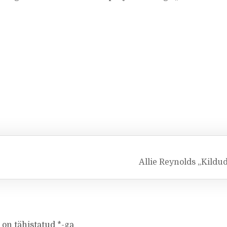
Allie Reynolds „Kildu
 on tähistatud
*
-ga