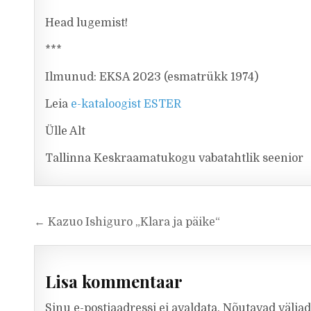
Head lugemist!
***
Ilmunud: EKSA 2023 (esmatrükk 1974)
Leia
e-kataloogist ESTER
Ülle Alt
Tallinna Keskraamatukogu vabatahtlik seenior
Navigeerimine
← Kazuo Ishiguro „Klara ja päike“
Lisa kommentaar
Sinu e-postiaadressi ei avaldata.
Nõutavad väljad