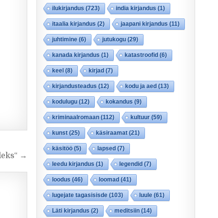
ilukirjandus
(723)
india kirjandus
(1)
itaalia kirjandus
(2)
jaapani kirjandus
(11)
juhtimine
(6)
jutukogu
(29)
kanada kirjandus
(1)
katastroofid
(6)
keel
(8)
kirjad
(7)
kirjandusteadus
(12)
kodu ja aed
(13)
kodulugu
(12)
kokandus
(9)
kriminaalromaan
(112)
kultuur
(59)
kunst
(25)
käsiraamat
(21)
käsitöö
(5)
lapsed
(7)
deks“ →
leedu kirjandus
(1)
legendid
(7)
loodus
(46)
loomad
(41)
lugejate tagasisisde
(103)
luule
(61)
Läti kirjandus
(2)
meditsiin
(14)