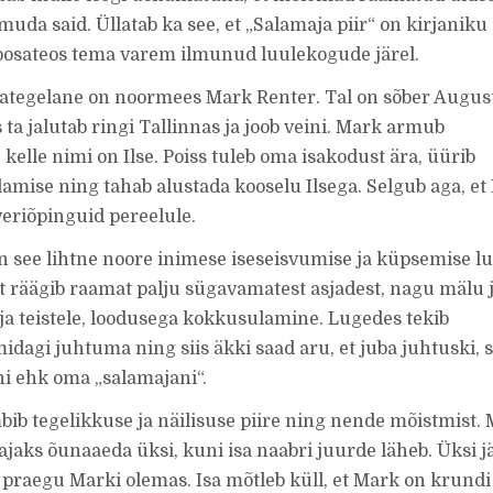
muda said. Üllatab ka see, et „Salamaja piir“ on kirjaniku
osateos tema varem ilmunud luulekogude järel.
tegelane on noormees Mark Renter. Tal on sõber August
 ta jalutab ringi Tallinnas ja joob veini. Mark armub
kelle nimi on Ilse. Poiss tuleb oma isakodust ära, üürib
amise ning tahab alustada kooselu Ilsega. Selgub aga, et 
veriõpinguid pereelule.
n see lihtne noore inimese iseseisvumise ja küpsemise l
 räägib raamat palju sügavamatest asjadest, nagu mälu 
ja teistele, loodusega kokkusulamine. Lugedes tekib
dagi juhtuma ning siis äkki saad aru, et juba juhtuski, s
i ehk oma „salamajani“.
ombib tegelikkuse ja näilisuse piire ning nende mõistmist.
ajaks õunaaeda üksi, kuni isa naabri juurde läheb. Üksi j
e praegu Marki olemas. Isa mõtleb küll, et Mark on krundi