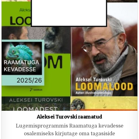
Aleksei Turovski raamatud
Lugemisprogrammis Raamatuga kevadesse
osalemiseks kirjutage oma tagasiside