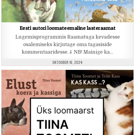
Eesti autori loomateemaline lasteraamat
Lugemisprogrammis Raamatuga kevadesse
osalemiseks kirjutage oma tagasiside
kommentaaridesse.⇓ NB! Mainige ka…
PUBLISHED DATE:
OKTOOBER 16, 2024