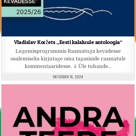
Vladislav Koržets „Eesti kalaluule antoloogia“
Lugemisprogrammis Raamatuga kevadesse
osalemiseks kirjutage oma tagasiside raamatule
kommentaaridesse. ⇓ Üle tuhande…
PUBLISHED DATE:
OKTOOBER 16, 2024