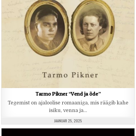
Tarmo Pikner “Vend ja õde”
Tegemist on ajaloolise romaaniga, mis räägib kahe
isiku, venna ja…
PUBLISHED DATE:
JAANUAR 25, 2025