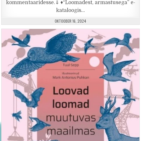
kommentaaridesse.⇓ ♦“Loomadest, armastusega” e-
kataloogis…
PUBLISHED DATE:
OKTOOBER 16, 2024