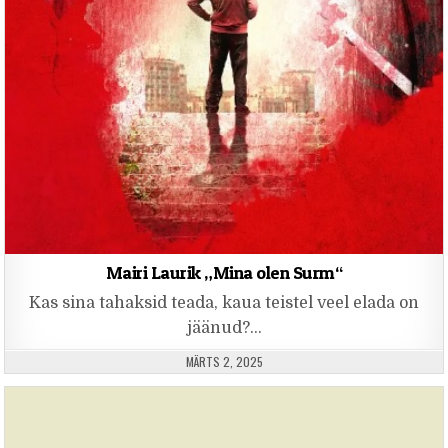
Mairi Laurik „Mina olen Surm“
Kas sina tahaksid teada, kaua teistel veel elada on
jäänud?…
PUBLISHED DATE:
MÄRTS 2, 2025