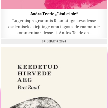
Andra Teede „Lind ei ole“
Lugemisprogrammis Raamatuga kevadesse
osalemiseks kirjutage oma tagasiside raamatule
kommentaaridesse. ⇓ Andra Teede on…
PUBLISHED DATE:
OKTOOBER 16, 2024