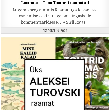
Loomaarst Tiina Toometi raamatud
Lugemisprogrammis Raamatuga kevadesse
osalemiseks kirjutage oma tagasiside
kommentaaridesse.⇓ ♦ Sirli Rajas,…
PUBLISHED DATE:
OKTOOBER 16, 2024