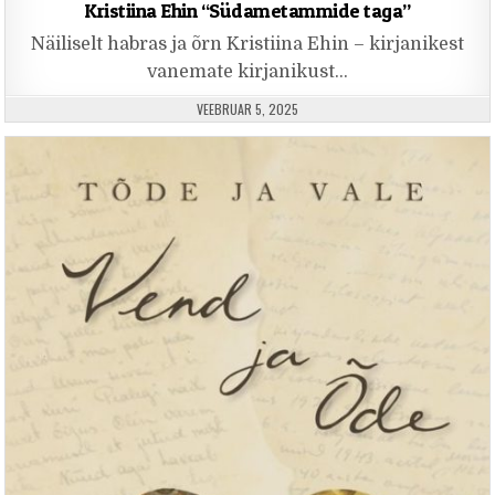
Kristiina Ehin “Südametammide taga”
Näiliselt habras ja õrn Kristiina Ehin – kirjanikest
vanemate kirjanikust…
PUBLISHED DATE:
VEEBRUAR 5, 2025