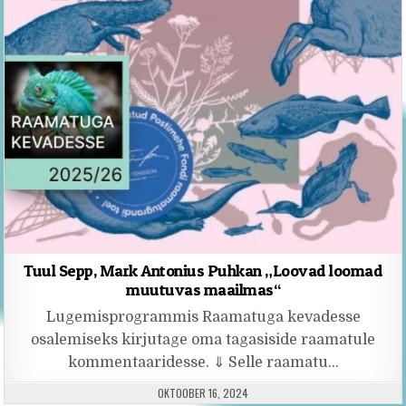
Tuul Sepp, Mark Antonius Puhkan „Loovad loomad
muutuvas maailmas“
Lugemisprogrammis Raamatuga kevadesse
osalemiseks kirjutage oma tagasiside raamatule
kommentaaridesse. ⇓ Selle raamatu…
PUBLISHED DATE:
OKTOOBER 16, 2024