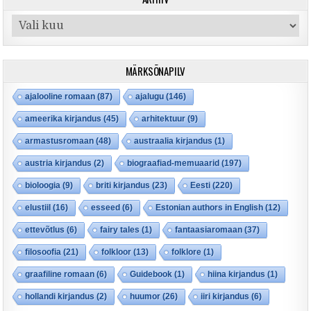
Arhiiv
MÄRKSÕNAPILV
ajalooline romaan
(87)
ajalugu
(146)
ameerika kirjandus
(45)
arhitektuur
(9)
armastusromaan
(48)
austraalia kirjandus
(1)
austria kirjandus
(2)
biograafiad-memuaarid
(197)
bioloogia
(9)
briti kirjandus
(23)
Eesti
(220)
elustiil
(16)
esseed
(6)
Estonian authors in English
(12)
ettevõtlus
(6)
fairy tales
(1)
fantaasiaromaan
(37)
filosoofia
(21)
folkloor
(13)
folklore
(1)
graafiline romaan
(6)
Guidebook
(1)
hiina kirjandus
(1)
hollandi kirjandus
(2)
huumor
(26)
iiri kirjandus
(6)