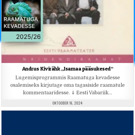
Andrus Kivirähk „Isamaa pääsukesed“
Lugemisprogrammis Raamatuga kevadesse
osalemiseks kirjutage oma tagasiside raamatule
kommentaaridesse. ⇓ Eesti Vabariik…
PUBLISHED DATE:
OKTOOBER 16, 2024