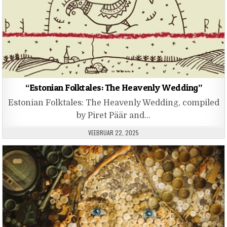
“Estonian Folktales: The Heavenly Wedding”
Estonian Folktales: The Heavenly Wedding, compiled
by Piret Päär and…
PUBLISHED DATE:
VEEBRUAR 22, 2025