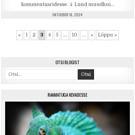
kommentaaridesse. ⇓ Lund muudkui…
PUBLISHED DATE:
OKTOOBER 16, 2024
«
1
2
3
4
5
...
10
...
»
Lõppu »
OTSI BLOGIST
Search for:
RAAMATUGA KEVADESSE