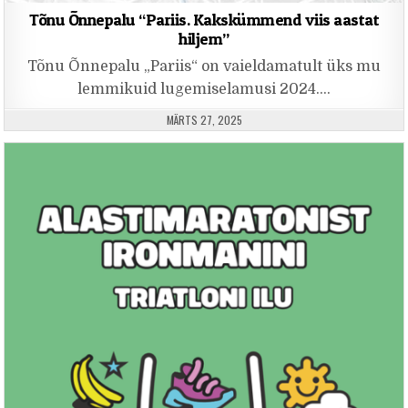
Tõnu Õnnepalu “Pariis. Kakskümmend viis aastat
hiljem”
Tõnu Õnnepalu „Pariis“ on vaieldamatult üks mu
lemmikuid lugemiselamusi 2024….
PUBLISHED DATE:
MÄRTS 27, 2025