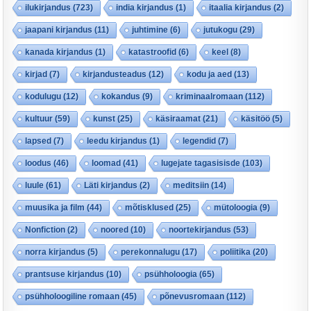
ilukirjandus
(723)
india kirjandus
(1)
itaalia kirjandus
(2)
jaapani kirjandus
(11)
juhtimine
(6)
jutukogu
(29)
kanada kirjandus
(1)
katastroofid
(6)
keel
(8)
kirjad
(7)
kirjandusteadus
(12)
kodu ja aed
(13)
kodulugu
(12)
kokandus
(9)
kriminaalromaan
(112)
kultuur
(59)
kunst
(25)
käsiraamat
(21)
käsitöö
(5)
lapsed
(7)
leedu kirjandus
(1)
legendid
(7)
loodus
(46)
loomad
(41)
lugejate tagasisisde
(103)
luule
(61)
Läti kirjandus
(2)
meditsiin
(14)
muusika ja film
(44)
mõtisklused
(25)
mütoloogia
(9)
Nonfiction
(2)
noored
(10)
noortekirjandus
(53)
norra kirjandus
(5)
perekonnalugu
(17)
poliitika
(20)
prantsuse kirjandus
(10)
psühholoogia
(65)
psühholoogiline romaan
(45)
põnevusromaan
(112)