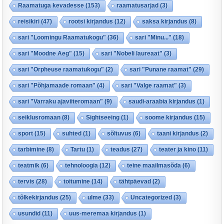
Raamatuga kevadesse
(153)
raamatusarjad
(3)
reisikiri
(47)
rootsi kirjandus
(12)
saksa kirjandus
(8)
sari "Loomingu Raamatukogu"
(36)
sari "Minu..."
(18)
sari "Moodne Aeg"
(15)
sari "Nobeli laureaat"
(3)
sari "Orpheuse raamatukogu"
(2)
sari "Punane raamat"
(29)
sari "Põhjamaade romaan"
(4)
sari "Valge raamat"
(3)
sari "Varraku ajaviiteromaan"
(9)
saudi-araabia kirjandus
(1)
seiklusromaan
(8)
Sightseeing
(1)
soome kirjandus
(15)
sport
(15)
suhted
(1)
sõltuvus
(6)
taani kirjandus
(2)
tarbimine
(8)
Tartu
(1)
teadus
(27)
teater ja kino
(11)
teatmik
(6)
tehnoloogia
(12)
teine maailmasõda
(6)
tervis
(28)
toitumine
(14)
tähtpäevad
(2)
tõlkekirjandus
(25)
ulme
(33)
Uncategorized
(3)
usundid
(11)
uus-meremaa kirjandus
(1)