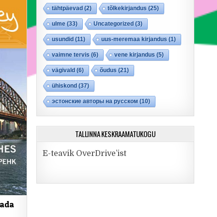
tähtpäevad
(2)
tõlkekirjandus
(25)
ulme
(33)
Uncategorized
(3)
usundid
(11)
uus-meremaa kirjandus
(1)
vaimne tervis
(6)
vene kirjandus
(5)
vägivald
(6)
õudus
(21)
ühiskond
(37)
эстонские авторы на русском
(10)
TALLINNA KESKRAAMATUKOGU
E-teavik OverDrive’ist
sada