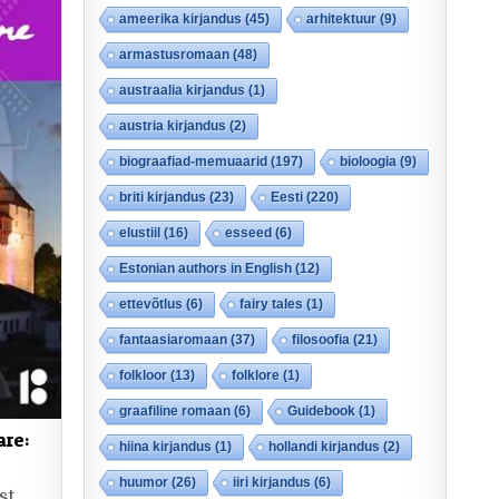
ameerika kirjandus
(45)
arhitektuur
(9)
armastusromaan
(48)
austraalia kirjandus
(1)
austria kirjandus
(2)
biograafiad-memuaarid
(197)
bioloogia
(9)
briti kirjandus
(23)
Eesti
(220)
elustiil
(16)
esseed
(6)
Estonian authors in English
(12)
ettevõtlus
(6)
fairy tales
(1)
fantaasiaromaan
(37)
filosoofia
(21)
folkloor
(13)
folklore
(1)
graafiline romaan
(6)
Guidebook
(1)
are:
hiina kirjandus
(1)
hollandi kirjandus
(2)
huumor
(26)
iiri kirjandus
(6)
st