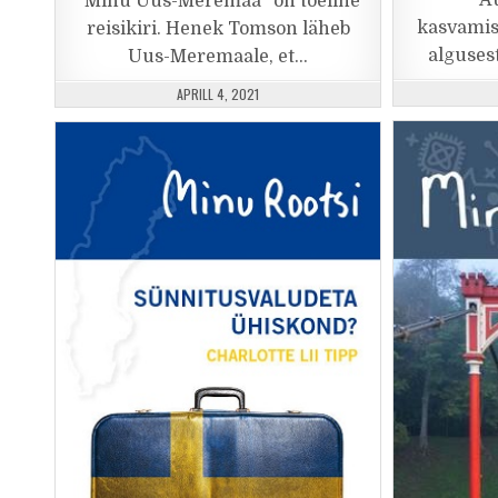
A
“Minu Uus-Meremaa” on tõeline
kasvamisa
reisikiri. Henek Tomson läheb
alguses
Uus-Meremaale, et…
PUBLISHED DATE:
APRILL 4, 2021