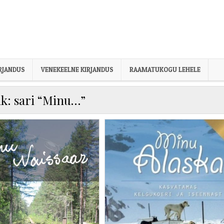
IRJANDUS
VENEKEELNE KIRJANDUS
RAAMATUKOGU LEHELE
ik:
sari “Minu…”