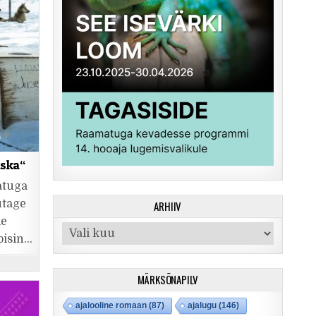
aska“
atuga
utage
ARHIIV
le
Arhiiv
pisin…
MÄRKSÕNAPILV
ajalooline romaan
(87)
ajalugu
(146)