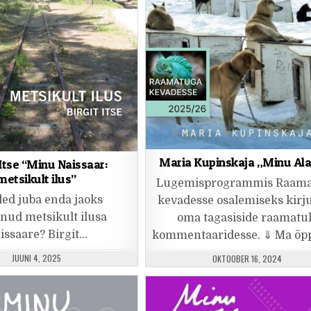
Maria Kupinskaja „Minu Al
 Itse “Minu Naissaar:
metsikult ilus”
Lugemisprogrammis Raam
led juba enda jaoks
kevadesse osalemiseks kirj
nud metsikult ilusa
oma tagasiside raamatu
issaare? Birgit…
kommentaaridesse. ⇓ Ma õp
PUBLISHED DATE:
PUBLISHED DATE:
JUUNI 4, 2025
OKTOOBER 16, 2024