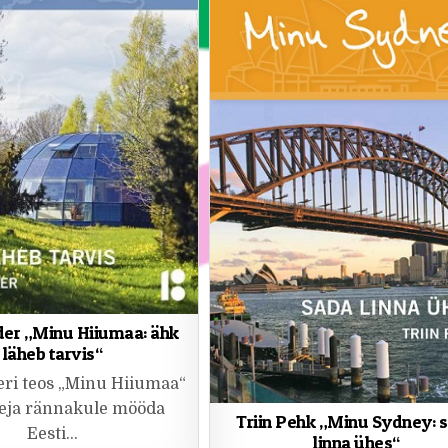
er „Minu Hiiumaa: ähk
läheb tarvis“
ri teos „Minu Hiiumaa“
geja rännakule mööda
Triin Pehk „Minu Sydney: 
Eesti…
linna ühes“