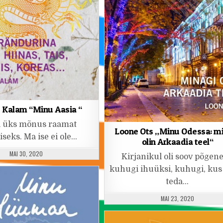
 Kalam “Minu Aasia “
li üks mõnus raamat
Loone Ots „Minu Odessa: m
seks. Ma ise ei ole…
olin Arkaadia teel“
PUBLISHED DATE:
MAI 30, 2020
Kirjanikul oli soov põgen
kuhugi ihuüksi, kuhugi, kus
teda…
PUBLISHED DATE:
MAI 23, 2020