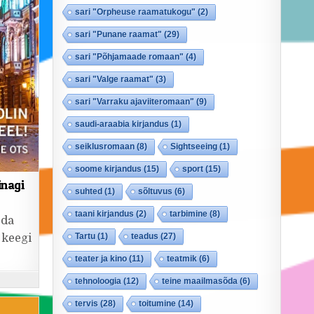
sari "Orpheuse raamatukogu"
(2)
sari "Punane raamat"
(29)
sari "Põhjamaade romaan"
(4)
sari "Valge raamat"
(3)
sari "Varraku ajaviiteromaan"
(9)
saudi-araabia kirjandus
(1)
seiklusromaan
(8)
Sightseeing
(1)
soome kirjandus
(15)
sport
(15)
inagi
suhted
(1)
sõltuvus
(6)
taani kirjandus
(2)
tarbimine
(8)
eda
Tartu
(1)
teadus
(27)
 keegi
teater ja kino
(11)
teatmik
(6)
tehnoloogia
(12)
teine maailmasõda
(6)
tervis
(28)
toitumine
(14)