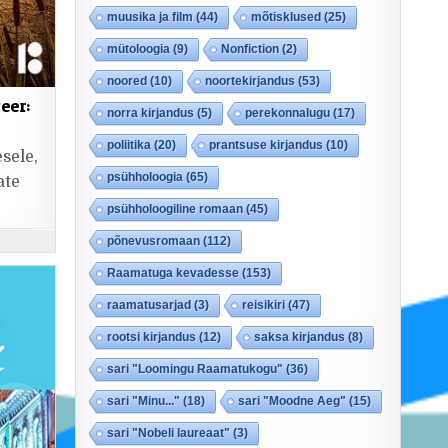
muusika ja film
(44)
mõtisklused
(25)
mütoloogia
(9)
Nonfiction
(2)
noored
(10)
noortekirjandus
(53)
eer:
norra kirjandus
(5)
perekonnalugu
(17)
poliitika
(20)
prantsuse kirjandus
(10)
sele,
psühholoogia
(65)
ate
psühholoogiline romaan
(45)
põnevusromaan
(112)
Raamatuga kevadesse
(153)
raamatusarjad
(3)
reisikiri
(47)
rootsi kirjandus
(12)
saksa kirjandus
(8)
sari "Loomingu Raamatukogu"
(36)
sari "Minu..."
(18)
sari "Moodne Aeg"
(15)
sari "Nobeli laureaat"
(3)