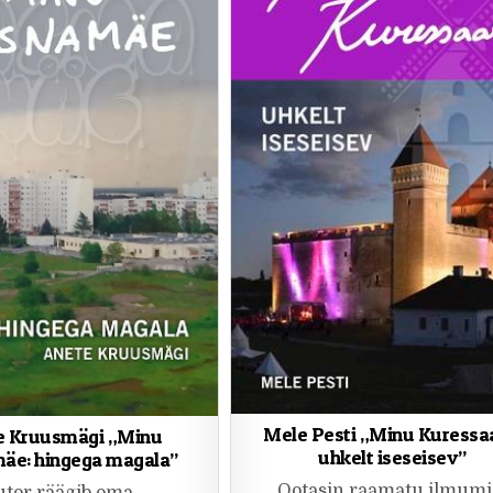
Mele Pesti „Minu Kuressa
e Kruusmägi „Minu
uhkelt iseseisev”
äe: hingega magala”
Ootasin raamatu ilmumi