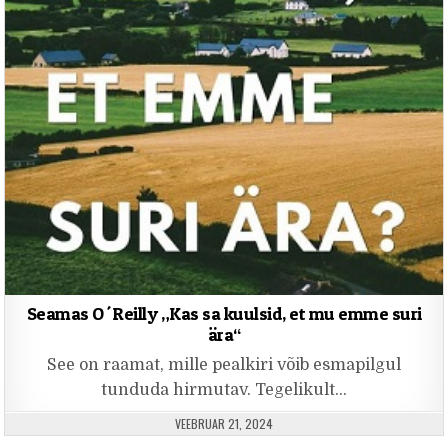
Seamas O´Reilly „Kas sa kuulsid, et mu emme suri
ära“
See on raamat, mille pealkiri võib esmapilgul
tunduda hirmutav. Tegelikult…
PUBLISHED DATE:
VEEBRUAR 21, 2024