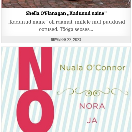
Sheila O’Flanagan „Kadunud naine”
„Kadunud naine“ oli raamat, millele mul puudusid
ootused. Tööga seoses…
PUBLISHED DATE:
NOVEMBER 22, 2023