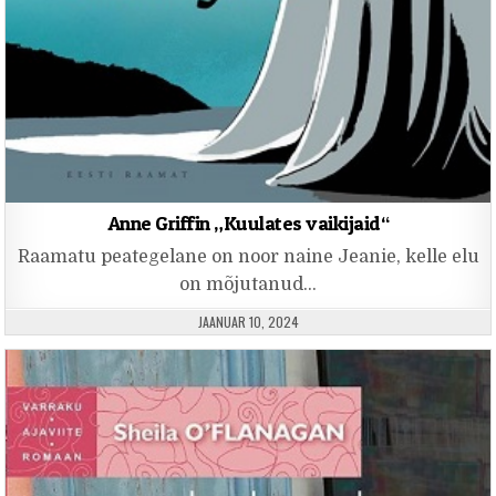
Anne Griffin „Kuulates vaikijaid“
Raamatu peategelane on noor naine Jeanie, kelle elu
on mõjutanud…
PUBLISHED DATE:
JAANUAR 10, 2024