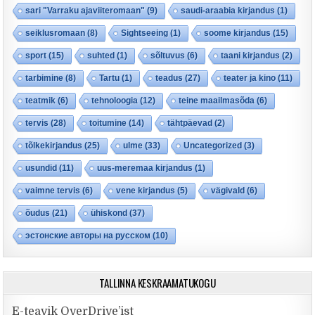
sari "Varraku ajaviiteromaan"
(9)
saudi-araabia kirjandus
(1)
seiklusromaan
(8)
Sightseeing
(1)
soome kirjandus
(15)
sport
(15)
suhted
(1)
sõltuvus
(6)
taani kirjandus
(2)
tarbimine
(8)
Tartu
(1)
teadus
(27)
teater ja kino
(11)
teatmik
(6)
tehnoloogia
(12)
teine maailmasõda
(6)
tervis
(28)
toitumine
(14)
tähtpäevad
(2)
tõlkekirjandus
(25)
ulme
(33)
Uncategorized
(3)
usundid
(11)
uus-meremaa kirjandus
(1)
vaimne tervis
(6)
vene kirjandus
(5)
vägivald
(6)
õudus
(21)
ühiskond
(37)
эстонские авторы на русском
(10)
TALLINNA KESKRAAMATUKOGU
E-teavik OverDrive’ist