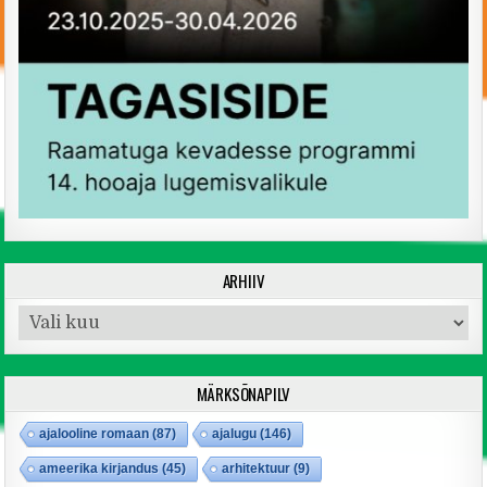
ARHIIV
Arhiiv
MÄRKSÕNAPILV
ajalooline romaan
(87)
ajalugu
(146)
ameerika kirjandus
(45)
arhitektuur
(9)