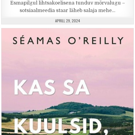
Esmapilgul lihtsakoelisena tunduv mõrvalugu –
sotsiaalmeedia staar läheb salaja mehe…
PUBLISHED DATE:
APRILL 29, 2024