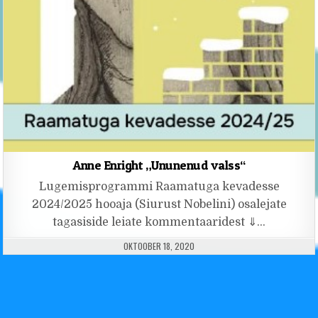
Anne Enright „Ununenud valss“
Lugemisprogrammi Raamatuga kevadesse
2024/2025 hooaja (Siurust Nobelini) osalejate
tagasiside leiate kommentaaridest ⇓…
PUBLISHED DATE:
OKTOOBER 18, 2020