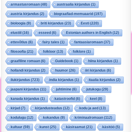
armastusromaan
(48)
austraalia kirjandus
(1)
austria kirjandus
(2)
biograafiad-memuaarid
(197)
bioloogia
(9)
briti kirjandus
(23)
Eesti
(220)
elustiil
(16)
esseed
(6)
Estonian authors in English
(12)
ettevõtlus
(6)
fairy tales
(1)
fantaasiaromaan
(37)
filosoofia
(21)
folkloor
(13)
folklore
(1)
graafiline romaan
(6)
Guidebook
(1)
hiina kirjandus
(1)
hollandi kirjandus
(2)
huumor
(26)
iiri kirjandus
(6)
ilukirjandus
(723)
india kirjandus
(1)
itaalia kirjandus
(2)
jaapani kirjandus
(11)
juhtimine
(6)
jutukogu
(29)
kanada kirjandus
(1)
katastroofid
(6)
keel
(8)
kirjad
(7)
kirjandusteadus
(12)
kodu ja aed
(13)
kodulugu
(12)
kokandus
(9)
kriminaalromaan
(112)
kultuur
(59)
kunst
(25)
käsiraamat
(21)
käsitöö
(5)