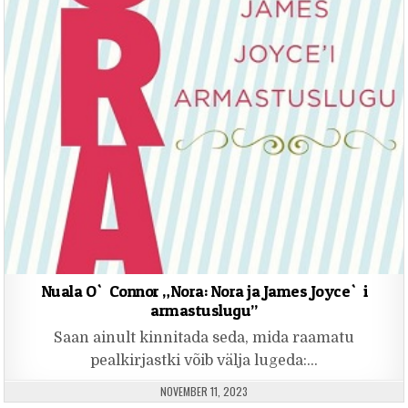
Nuala O`Connor „Nora: Nora ja James Joyce`i
armastuslugu”
Saan ainult kinnitada seda, mida raamatu
pealkirjastki võib välja lugeda:…
PUBLISHED DATE:
NOVEMBER 11, 2023