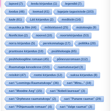
lapsed
(7)
leedu kirjandus
(1)
legendid
(7)
loodus
(46)
loomad
(41)
lugejate tagasisisde
(103)
luule
(61)
Läti kirjandus
(2)
meditsiin
(14)
muusika ja film
(44)
mõtisklused
(25)
mütoloogia
(9)
Nonfiction
(2)
noored
(10)
noortekirjandus
(53)
norra kirjandus
(5)
perekonnalugu
(17)
poliitika
(20)
prantsuse kirjandus
(10)
psühholoogia
(65)
psühholoogiline romaan
(45)
põnevusromaan
(112)
Raamatuga kevadesse
(153)
raamatusarjad
(3)
reisikiri
(47)
rootsi kirjandus
(12)
saksa kirjandus
(8)
sari "Loomingu Raamatukogu"
(36)
sari "Minu..."
(18)
sari "Moodne Aeg"
(15)
sari "Nobeli laureaat"
(3)
sari "Orpheuse raamatukogu"
(2)
sari "Punane raamat"
(29)
sari "Põhjamaade romaan"
(4)
sari "Valge raamat"
(3)