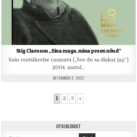
Stig Claesson „Sina maga, mina pesen nõud”
Sain rootsikeelse raamatu („Sov du sa diskar jag“)
2004. aastal…
PUBLISHED DATE:
DETSEMBER 2, 2022
1
2
3
»
OTSI BLOGIST
Search for: