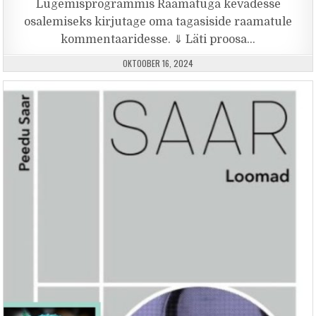
Lugemisprogrammis Raamatuga kevadesse
osalemiseks kirjutage oma tagasiside raamatule
kommentaaridesse. ⇓ Läti proosa…
PUBLISHED DATE:
OKTOOBER 16, 2024