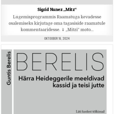
Sigrid Nunez „Mitz“
Lugemisprogrammis Raamatuga kevadesse
osalemiseks kirjutage oma tagasiside raamatule
kommentaaridesse. ⇓ „Mitzi“ moto…
PUBLISHED DATE:
OKTOOBER 16, 2024