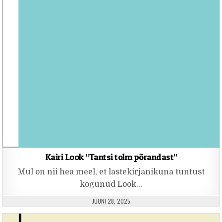
Kairi Look “Tantsi tolm põrandast”
Mul on nii hea meel, et lastekirjanikuna tuntust
kogunud Look…
PUBLISHED DATE:
JUUNI 28, 2025