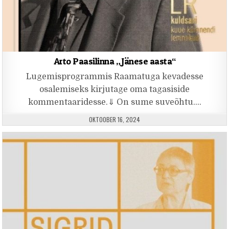
Arto Paasilinna „Jänese aasta“
Lugemisprogrammis Raamatuga kevadesse
osalemiseks kirjutage oma tagasiside
kommentaaridesse.⇓ On sume suveõhtu….
PUBLISHED DATE:
OKTOOBER 16, 2024