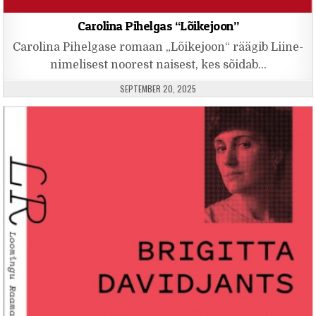
Carolina Pihelgas “Lõikejoon”
Carolina Pihelgase romaan „Lõikejoon“ räägib Liine-
nimelisest noorest naisest, kes sõidab…
PUBLISHED DATE:
SEPTEMBER 20, 2025