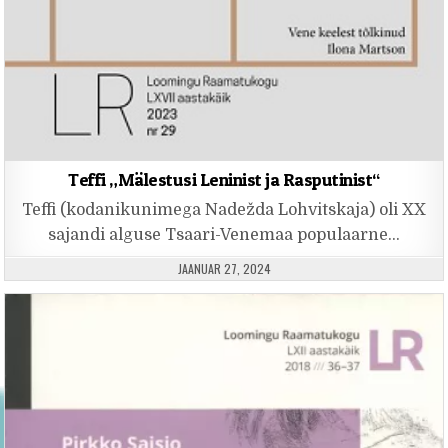
Teffi „Mälestusi Leninist ja Rasputinist“
Teffi (kodanikunimega Nadežda Lohvitskaja) oli XX
sajandi alguse Tsaari-Venemaa populaarne…
PUBLISHED DATE:
JAANUAR 27, 2024