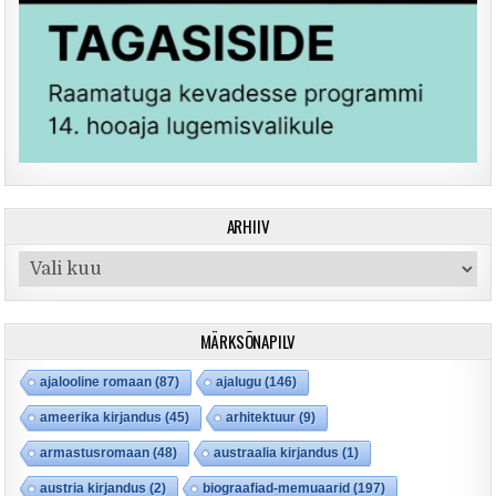
ARHIIV
Arhiiv
MÄRKSÕNAPILV
ajalooline romaan
(87)
ajalugu
(146)
ameerika kirjandus
(45)
arhitektuur
(9)
armastusromaan
(48)
austraalia kirjandus
(1)
austria kirjandus
(2)
biograafiad-memuaarid
(197)