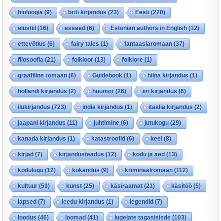
bioloogia
(9)
briti kirjandus
(23)
Eesti
(220)
elustiil
(16)
esseed
(6)
Estonian authors in English
(12)
ettevõtlus
(6)
fairy tales
(1)
fantaasiaromaan
(37)
filosoofia
(21)
folkloor
(13)
folklore
(1)
graafiline romaan
(6)
Guidebook
(1)
hiina kirjandus
(1)
hollandi kirjandus
(2)
huumor
(26)
iiri kirjandus
(6)
ilukirjandus
(723)
india kirjandus
(1)
itaalia kirjandus
(2)
jaapani kirjandus
(11)
juhtimine
(6)
jutukogu
(29)
kanada kirjandus
(1)
katastroofid
(6)
keel
(8)
kirjad
(7)
kirjandusteadus
(12)
kodu ja aed
(13)
kodulugu
(12)
kokandus
(9)
kriminaalromaan
(112)
kultuur
(59)
kunst
(25)
käsiraamat
(21)
käsitöö
(5)
lapsed
(7)
leedu kirjandus
(1)
legendid
(7)
loodus
(46)
loomad
(41)
lugejate tagasisisde
(103)