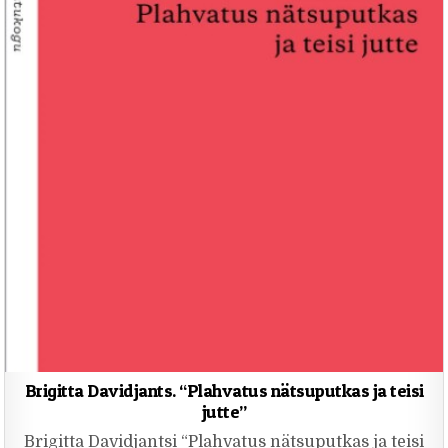
Brigitta Davidjants. “Plahvatus nätsuputkas ja teisi
jutte”
Brigitta Davidjantsi “Plahvatus nätsuputkas ja teisi