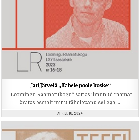
Jari Järvelä „Kahele poole koske“
„Loomingu Raamatukogu“ sarjas ilmunud raamat
äratas esmalt minu tähelepanu sellega,…
PUBLISHED DATE:
APRILL 10, 2024