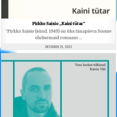
Pirkko Saisio „Kaini tütar”
“Pirkko Saisio (sünd. 1949) on üks tänapäeva Soome
olulisemaid romaani-…
PUBLISHED DATE:
OKTOOBER 25, 2023