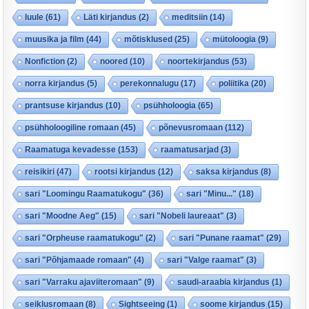
luule
(61)
Läti kirjandus
(2)
meditsiin
(14)
muusika ja film
(44)
mõtisklused
(25)
mütoloogia
(9)
Nonfiction
(2)
noored
(10)
noortekirjandus
(53)
norra kirjandus
(5)
perekonnalugu
(17)
poliitika
(20)
prantsuse kirjandus
(10)
psühholoogia
(65)
psühholoogiline romaan
(45)
põnevusromaan
(112)
Raamatuga kevadesse
(153)
raamatusarjad
(3)
reisikiri
(47)
rootsi kirjandus
(12)
saksa kirjandus
(8)
sari "Loomingu Raamatukogu"
(36)
sari "Minu..."
(18)
sari "Moodne Aeg"
(15)
sari "Nobeli laureaat"
(3)
sari "Orpheuse raamatukogu"
(2)
sari "Punane raamat"
(29)
sari "Põhjamaade romaan"
(4)
sari "Valge raamat"
(3)
sari "Varraku ajaviiteromaan"
(9)
saudi-araabia kirjandus
(1)
seiklusromaan
(8)
Sightseeing
(1)
soome kirjandus
(15)