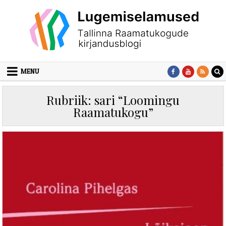
Skip to content
MENU
Rubriik:
sari “Loomingu
Raamatukogu”