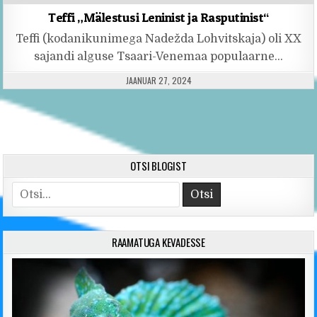
Teffi „Mälestusi Leninist ja Rasputinist“
Teffi (kodanikunimega Nadežda Lohvitskaja) oli XX
sajandi alguse Tsaari-Venemaa populaarne…
PUBLISHED DATE:
JAANUAR 27, 2024
OTSI BLOGIST
Search for:
RAAMATUGA KEVADESSE