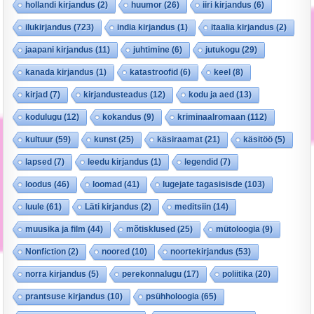
hollandi kirjandus
(2)
huumor
(26)
iiri kirjandus
(6)
ilukirjandus
(723)
india kirjandus
(1)
itaalia kirjandus
(2)
jaapani kirjandus
(11)
juhtimine
(6)
jutukogu
(29)
kanada kirjandus
(1)
katastroofid
(6)
keel
(8)
kirjad
(7)
kirjandusteadus
(12)
kodu ja aed
(13)
kodulugu
(12)
kokandus
(9)
kriminaalromaan
(112)
kultuur
(59)
kunst
(25)
käsiraamat
(21)
käsitöö
(5)
lapsed
(7)
leedu kirjandus
(1)
legendid
(7)
loodus
(46)
loomad
(41)
lugejate tagasisisde
(103)
luule
(61)
Läti kirjandus
(2)
meditsiin
(14)
muusika ja film
(44)
mõtisklused
(25)
mütoloogia
(9)
Nonfiction
(2)
noored
(10)
noortekirjandus
(53)
norra kirjandus
(5)
perekonnalugu
(17)
poliitika
(20)
prantsuse kirjandus
(10)
psühholoogia
(65)