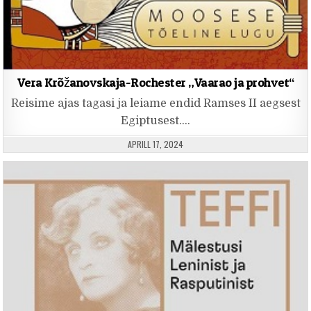
Vera Krõžanovskaja-Rochester „Vaarao ja prohvet“
Reisime ajas tagasi ja leiame endid Ramses II aegsest
Egiptusest….
PUBLISHED DATE:
APRILL 17, 2024