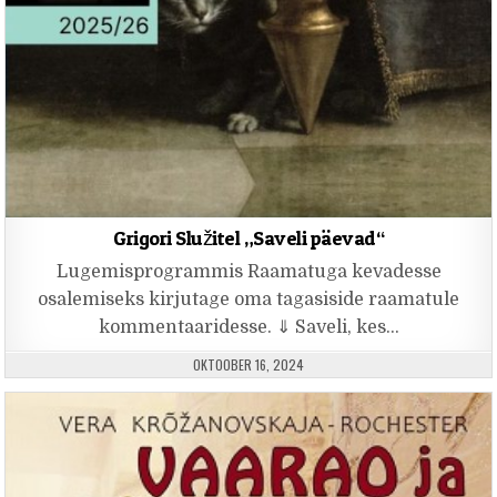
Grigori Služitel „Saveli päevad“
Lugemisprogrammis Raamatuga kevadesse
osalemiseks kirjutage oma tagasiside raamatule
kommentaaridesse. ⇓ Saveli, kes…
PUBLISHED DATE:
OKTOOBER 16, 2024