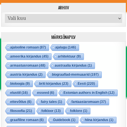
ARHIIV
Arhiiv
MÄRKSÕNAPILV
ajalooline romaan
(87)
ajalugu
(146)
ameerika kirjandus
(45)
arhitektuur
(9)
armastusromaan
(48)
austraalia kirjandus
(1)
austria kirjandus
(2)
biograafiad-memuaarid
(197)
bioloogia
(9)
briti kirjandus
(23)
Eesti
(220)
elustiil
(16)
esseed
(6)
Estonian authors in English
(12)
ettevõtlus
(6)
fairy tales
(1)
fantaasiaromaan
(37)
filosoofia
(21)
folkloor
(13)
folklore
(1)
graafiline romaan
(6)
Guidebook
(1)
hiina kirjandus
(1)