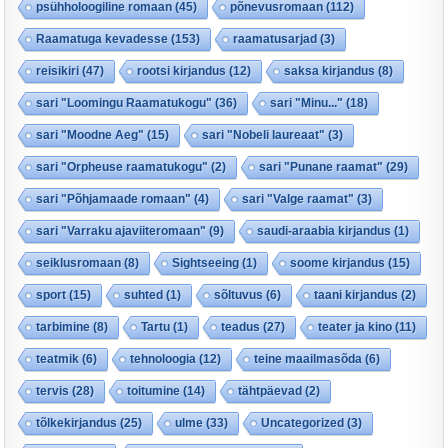
psühholoogiline romaan
(45)
põnevusromaan
(112)
Raamatuga kevadesse
(153)
raamatusarjad
(3)
reisikiri
(47)
rootsi kirjandus
(12)
saksa kirjandus
(8)
sari "Loomingu Raamatukogu"
(36)
sari "Minu..."
(18)
sari "Moodne Aeg"
(15)
sari "Nobeli laureaat"
(3)
sari "Orpheuse raamatukogu"
(2)
sari "Punane raamat"
(29)
sari "Põhjamaade romaan"
(4)
sari "Valge raamat"
(3)
sari "Varraku ajaviiteromaan"
(9)
saudi-araabia kirjandus
(1)
seiklusromaan
(8)
Sightseeing
(1)
soome kirjandus
(15)
sport
(15)
suhted
(1)
sõltuvus
(6)
taani kirjandus
(2)
tarbimine
(8)
Tartu
(1)
teadus
(27)
teater ja kino
(11)
teatmik
(6)
tehnoloogia
(12)
teine maailmasõda
(6)
tervis
(28)
toitumine
(14)
tähtpäevad
(2)
tõlkekirjandus
(25)
ulme
(33)
Uncategorized
(3)