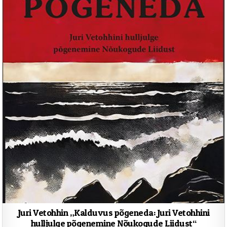
Juri Vetohhin „Kalduvus põgeneda: Juri Vetohhini
hulljulge põgenemine Nõukogude Liidust“