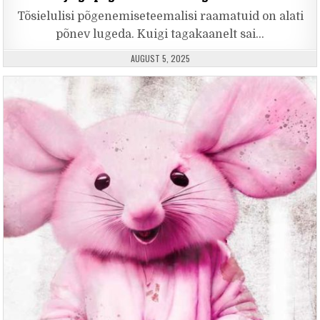
Tõsielulisi põgenemiseteemalisi raamatuid on alati
põnev lugeda. Kuigi tagakaanelt sai…
PUBLISHED DATE:
AUGUST 5, 2025