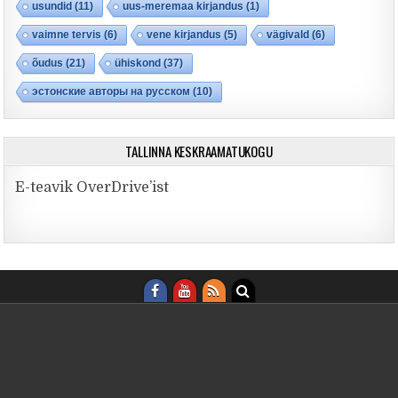
usundid
(11)
uus-meremaa kirjandus
(1)
vaimne tervis
(6)
vene kirjandus
(5)
vägivald
(6)
õudus
(21)
ühiskond
(37)
эстонские авторы на русском
(10)
TALLINNA KESKRAAMATUKOGU
E-teavik OverDrive’ist