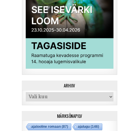
ARHIIV
Arhiiv
MÄRKSÕNAPILV
ajalooline romaan
(87)
ajalugu
(146)