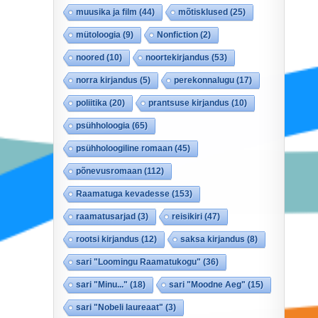
muusika ja film
(44)
mõtisklused
(25)
mütoloogia
(9)
Nonfiction
(2)
noored
(10)
noortekirjandus
(53)
norra kirjandus
(5)
perekonnalugu
(17)
poliitika
(20)
prantsuse kirjandus
(10)
psühholoogia
(65)
psühholoogiline romaan
(45)
põnevusromaan
(112)
Raamatuga kevadesse
(153)
raamatusarjad
(3)
reisikiri
(47)
rootsi kirjandus
(12)
saksa kirjandus
(8)
sari "Loomingu Raamatukogu"
(36)
sari "Minu..."
(18)
sari "Moodne Aeg"
(15)
sari "Nobeli laureaat"
(3)