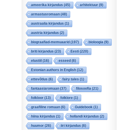
ameerika kirjandus
(45)
arhitektuur
(9)
armastusromaan
(48)
austraalia kirjandus
(1)
austria kirjandus
(2)
biograafiad-memuaarid
(197)
bioloogia
(9)
briti kirjandus
(23)
Eesti
(220)
elustiil
(16)
esseed
(6)
Estonian authors in English
(12)
ettevõtlus
(6)
fairy tales
(1)
fantaasiaromaan
(37)
filosoofia
(21)
folkloor
(13)
folklore
(1)
graafiline romaan
(6)
Guidebook
(1)
hiina kirjandus
(1)
hollandi kirjandus
(2)
huumor
(26)
iiri kirjandus
(6)