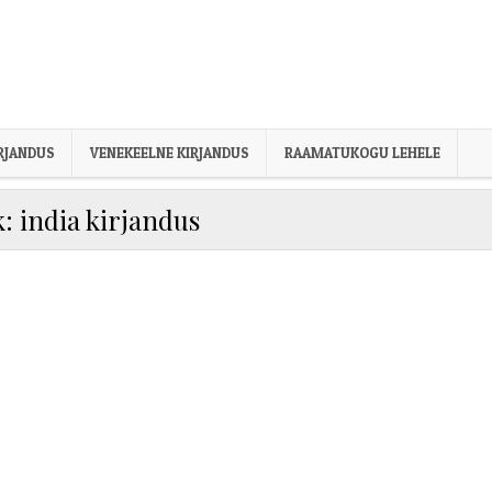
IRJANDUS
VENEKEELNE KIRJANDUS
RAAMATUKOGU LEHELE
k:
india kirjandus