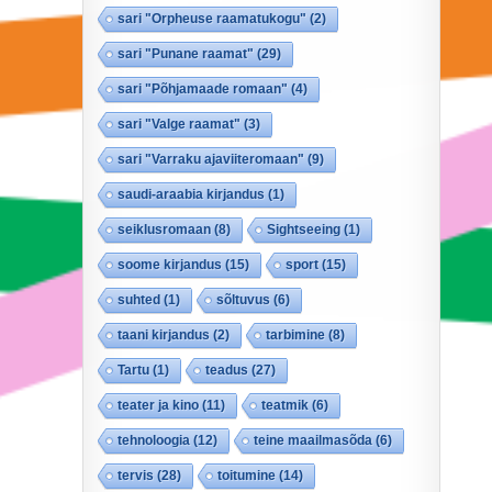
sari "Orpheuse raamatukogu"
(2)
sari "Punane raamat"
(29)
sari "Põhjamaade romaan"
(4)
sari "Valge raamat"
(3)
sari "Varraku ajaviiteromaan"
(9)
saudi-araabia kirjandus
(1)
seiklusromaan
(8)
Sightseeing
(1)
soome kirjandus
(15)
sport
(15)
suhted
(1)
sõltuvus
(6)
taani kirjandus
(2)
tarbimine
(8)
Tartu
(1)
teadus
(27)
teater ja kino
(11)
teatmik
(6)
tehnoloogia
(12)
teine maailmasõda
(6)
tervis
(28)
toitumine
(14)