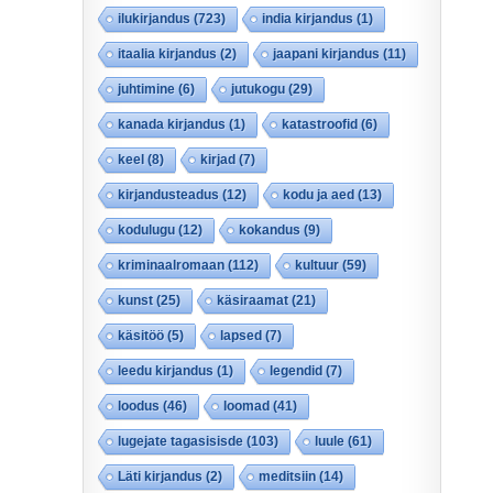
ilukirjandus
(723)
india kirjandus
(1)
itaalia kirjandus
(2)
jaapani kirjandus
(11)
juhtimine
(6)
jutukogu
(29)
kanada kirjandus
(1)
katastroofid
(6)
keel
(8)
kirjad
(7)
kirjandusteadus
(12)
kodu ja aed
(13)
kodulugu
(12)
kokandus
(9)
kriminaalromaan
(112)
kultuur
(59)
kunst
(25)
käsiraamat
(21)
käsitöö
(5)
lapsed
(7)
leedu kirjandus
(1)
legendid
(7)
loodus
(46)
loomad
(41)
lugejate tagasisisde
(103)
luule
(61)
Läti kirjandus
(2)
meditsiin
(14)