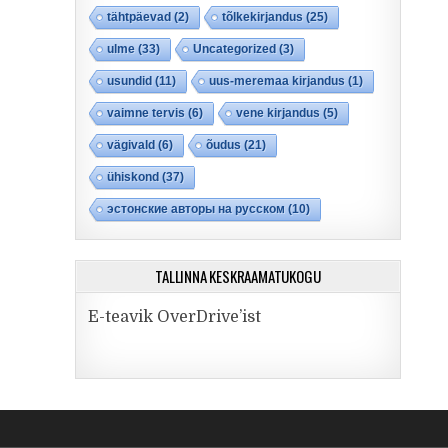
tähtpäevad
(2)
tõlkekirjandus
(25)
ulme
(33)
Uncategorized
(3)
usundid
(11)
uus-meremaa kirjandus
(1)
vaimne tervis
(6)
vene kirjandus
(5)
vägivald
(6)
õudus
(21)
ühiskond
(37)
эстонские авторы на русском
(10)
TALLINNA KESKRAAMATUKOGU
E-teavik OverDrive’ist