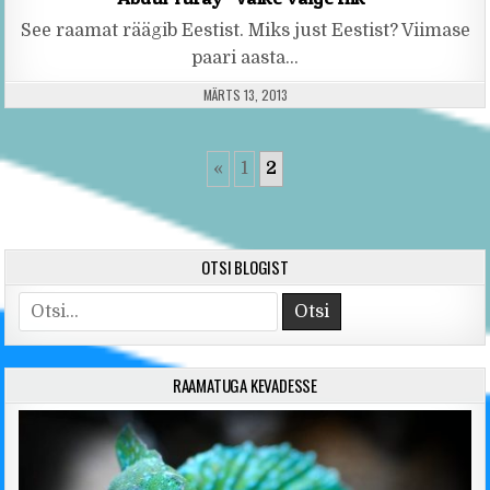
See raamat räägib Eestist. Miks just Eestist? Viimase
paari aasta…
PUBLISHED DATE:
MÄRTS 13, 2013
«
1
2
OTSI BLOGIST
Search for:
RAAMATUGA KEVADESSE