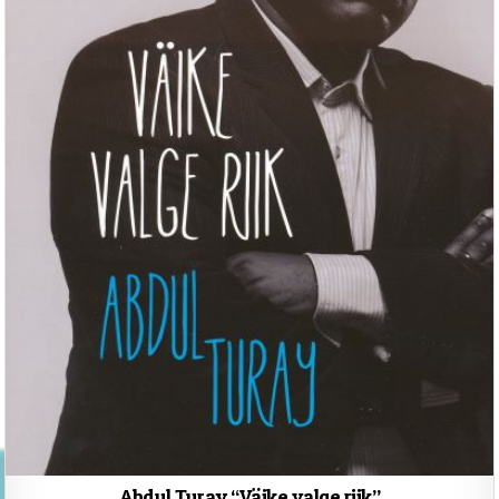
Abdul Turay “Väike valge riik”