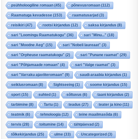
psühholoogiline romaan
(45)
põnevusromaan
(112)
Raamatuga kevadesse
(153)
raamatusarjad
(3)
reisikiri
(47)
rootsi kirjandus
(12)
saksa kirjandus
(8)
sari "Loomingu Raamatukogu"
(36)
sari "Minu..."
(18)
sari "Moodne Aeg"
(15)
sari "Nobeli laureaat"
(3)
sari "Orpheuse raamatukogu"
(2)
sari "Punane raamat"
(29)
sari "Põhjamaade romaan"
(4)
sari "Valge raamat"
(3)
sari "Varraku ajaviiteromaan"
(9)
saudi-araabia kirjandus
(1)
seiklusromaan
(8)
Sightseeing
(1)
soome kirjandus
(15)
sport
(15)
suhted
(1)
sõltuvus
(6)
taani kirjandus
(2)
tarbimine
(8)
Tartu
(1)
teadus
(27)
teater ja kino
(11)
teatmik
(6)
tehnoloogia
(12)
teine maailmasõda
(6)
tervis
(28)
toitumine
(14)
tähtpäevad
(2)
tõlkekirjandus
(25)
ulme
(33)
Uncategorized
(3)