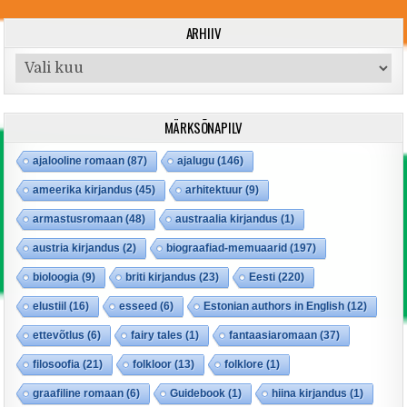
ARHIIV
Arhiiv
MÄRKSÕNAPILV
ajalooline romaan
(87)
ajalugu
(146)
ameerika kirjandus
(45)
arhitektuur
(9)
armastusromaan
(48)
austraalia kirjandus
(1)
austria kirjandus
(2)
biograafiad-memuaarid
(197)
bioloogia
(9)
briti kirjandus
(23)
Eesti
(220)
elustiil
(16)
esseed
(6)
Estonian authors in English
(12)
ettevõtlus
(6)
fairy tales
(1)
fantaasiaromaan
(37)
filosoofia
(21)
folkloor
(13)
folklore
(1)
graafiline romaan
(6)
Guidebook
(1)
hiina kirjandus
(1)