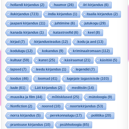
hollandi kirjandus
(2)
huumor
(26)
iiri kirjandus
(6)
ilukirjandus
(723)
india kirjandus
(1)
itaalia kirjandus
(2)
jaapani kirjandus
(11)
juhtimine
(6)
jutukogu
(29)
kanada kirjandus
(1)
katastroofid
(6)
keel
(8)
kirjad
(7)
kirjandusteadus
(12)
kodu ja aed
(13)
kodulugu
(12)
kokandus
(9)
kriminaalromaan
(112)
kultuur
(59)
kunst
(25)
käsiraamat
(21)
käsitöö
(5)
lapsed
(7)
leedu kirjandus
(1)
legendid
(7)
loodus
(46)
loomad
(41)
lugejate tagasisisde
(103)
luule
(61)
Läti kirjandus
(2)
meditsiin
(14)
muusika ja film
(44)
mõtisklused
(25)
mütoloogia
(9)
Nonfiction
(2)
noored
(10)
noortekirjandus
(53)
norra kirjandus
(5)
perekonnalugu
(17)
poliitika
(20)
prantsuse kirjandus
(10)
psühholoogia
(65)