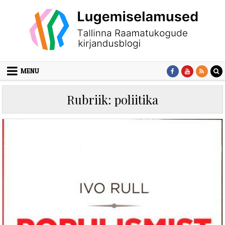
Skip to content
MENU
Rubriik:
poliitika