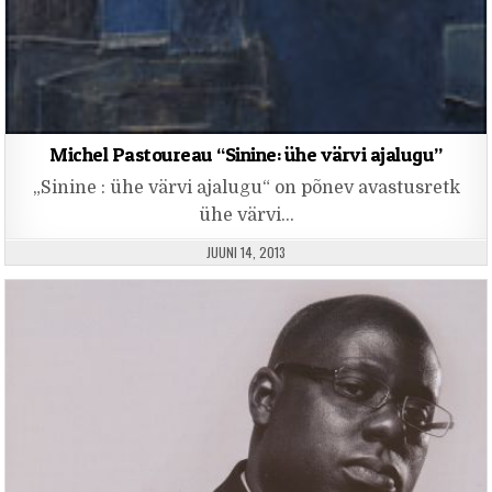
Michel Pastoureau “Sinine: ühe värvi ajalugu”
„Sinine : ühe värvi ajalugu“ on põnev avastusretk
ühe värvi…
PUBLISHED DATE:
JUUNI 14, 2013