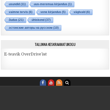
usundid
(11)
uus-meremaa kirjandus
(1)
vaimne tervis
(6)
vene kirjandus
(5)
vägivald
(6)
õudus
(21)
ühiskond
(37)
эстонские авторы на русском
(10)
TALLINNA KESKRAAMATUKOGU
E-teavik OverDrive’ist