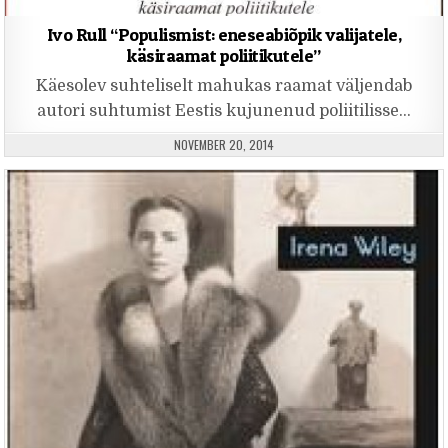
Ivo Rull “Populismist: eneseabiõpik valijatele,
käsiraamat poliitikutele”
Käesolev suhteliselt mahukas raamat väljendab
autori suhtumist Eestis kujunenud poliitilisse…
PUBLISHED DATE:
NOVEMBER 20, 2014