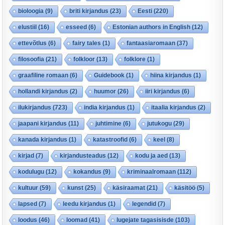
bioloogia
(9)
briti kirjandus
(23)
Eesti
(220)
elustiil
(16)
esseed
(6)
Estonian authors in English
(12)
ettevõtlus
(6)
fairy tales
(1)
fantaasiaromaan
(37)
filosoofia
(21)
folkloor
(13)
folklore
(1)
graafiline romaan
(6)
Guidebook
(1)
hiina kirjandus
(1)
hollandi kirjandus
(2)
huumor
(26)
iiri kirjandus
(6)
ilukirjandus
(723)
india kirjandus
(1)
itaalia kirjandus
(2)
jaapani kirjandus
(11)
juhtimine
(6)
jutukogu
(29)
kanada kirjandus
(1)
katastroofid
(6)
keel
(8)
kirjad
(7)
kirjandusteadus
(12)
kodu ja aed
(13)
kodulugu
(12)
kokandus
(9)
kriminaalromaan
(112)
kultuur
(59)
kunst
(25)
käsiraamat
(21)
käsitöö
(5)
lapsed
(7)
leedu kirjandus
(1)
legendid
(7)
loodus
(46)
loomad
(41)
lugejate tagasisisde
(103)