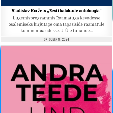
Vladislav Koržets „Eesti kalaluule antoloogia“
Lugemisprogrammis Raamatuga kevadesse
osalemiseks kirjutage oma tagasiside raamatule
kommentaaridesse. ⇓ Üle tuhande…
PUBLISHED DATE:
OKTOOBER 16, 2024