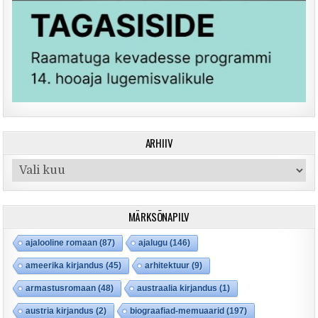
ARHIIV
Arhiiv
MÄRKSÕNAPILV
ajalooline romaan
(87)
ajalugu
(146)
ameerika kirjandus
(45)
arhitektuur
(9)
armastusromaan
(48)
austraalia kirjandus
(1)
austria kirjandus
(2)
biograafiad-memuaarid
(197)