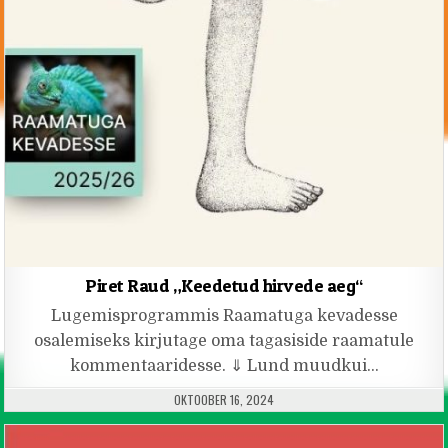
Piret Raud „Keedetud hirvede aeg“
Lugemisprogrammis Raamatuga kevadesse
osalemiseks kirjutage oma tagasiside raamatule
kommentaaridesse. ⇓ Lund muudkui…
PUBLISHED DATE:
OKTOOBER 16, 2024