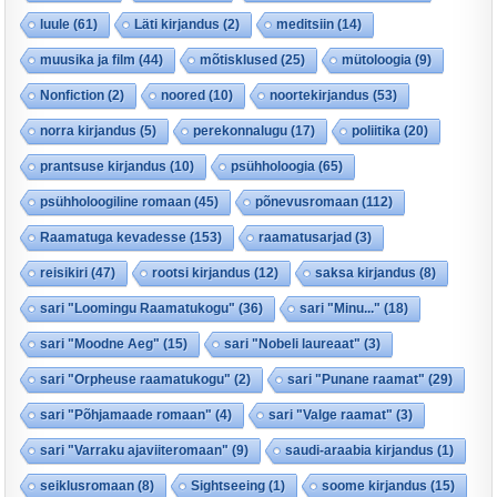
luule
(61)
Läti kirjandus
(2)
meditsiin
(14)
muusika ja film
(44)
mõtisklused
(25)
mütoloogia
(9)
Nonfiction
(2)
noored
(10)
noortekirjandus
(53)
norra kirjandus
(5)
perekonnalugu
(17)
poliitika
(20)
prantsuse kirjandus
(10)
psühholoogia
(65)
psühholoogiline romaan
(45)
põnevusromaan
(112)
Raamatuga kevadesse
(153)
raamatusarjad
(3)
reisikiri
(47)
rootsi kirjandus
(12)
saksa kirjandus
(8)
sari "Loomingu Raamatukogu"
(36)
sari "Minu..."
(18)
sari "Moodne Aeg"
(15)
sari "Nobeli laureaat"
(3)
sari "Orpheuse raamatukogu"
(2)
sari "Punane raamat"
(29)
sari "Põhjamaade romaan"
(4)
sari "Valge raamat"
(3)
sari "Varraku ajaviiteromaan"
(9)
saudi-araabia kirjandus
(1)
seiklusromaan
(8)
Sightseeing
(1)
soome kirjandus
(15)