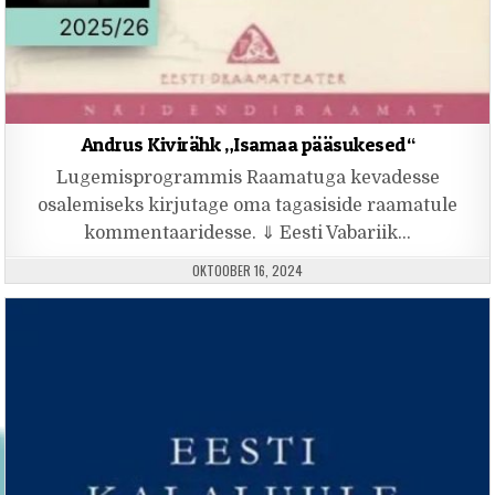
Andrus Kivirähk „Isamaa pääsukesed“
Lugemisprogrammis Raamatuga kevadesse
osalemiseks kirjutage oma tagasiside raamatule
kommentaaridesse. ⇓ Eesti Vabariik…
PUBLISHED DATE:
OKTOOBER 16, 2024