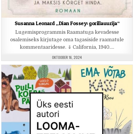
Susanna Leonard „Dian Fossey: gorillauurija“
Lugemisprogrammis Raamatuga kevadesse
osalemiseks kirjutage oma tagasiside raamatule
kommentaaridesse. ⇓ California, 1940….
PUBLISHED DATE:
OKTOOBER 16, 2024