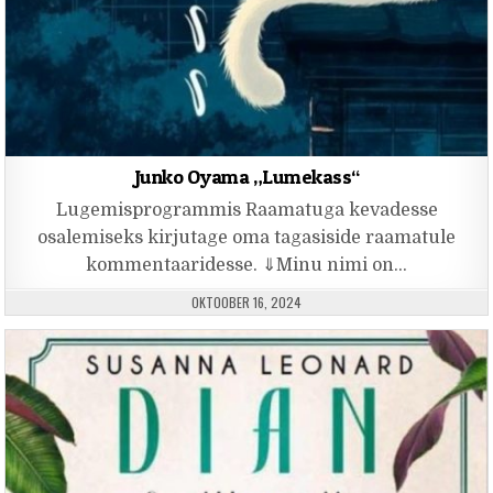
Junko Oyama „Lumekass“
Lugemisprogrammis Raamatuga kevadesse
osalemiseks kirjutage oma tagasiside raamatule
kommentaaridesse. ⇓Minu nimi on…
PUBLISHED DATE:
OKTOOBER 16, 2024