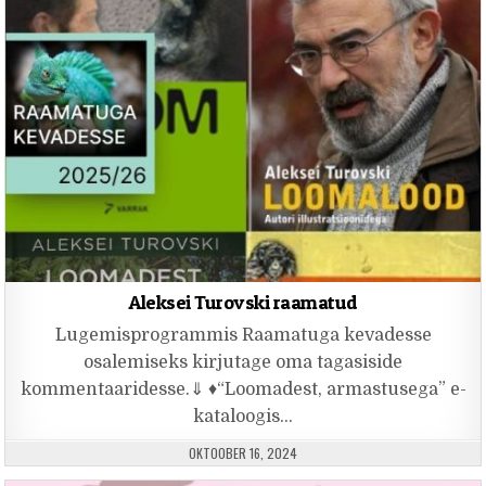
Aleksei Turovski raamatud
Lugemisprogrammis Raamatuga kevadesse
osalemiseks kirjutage oma tagasiside
kommentaaridesse.⇓ ♦“Loomadest, armastusega” e-
kataloogis…
PUBLISHED DATE:
OKTOOBER 16, 2024