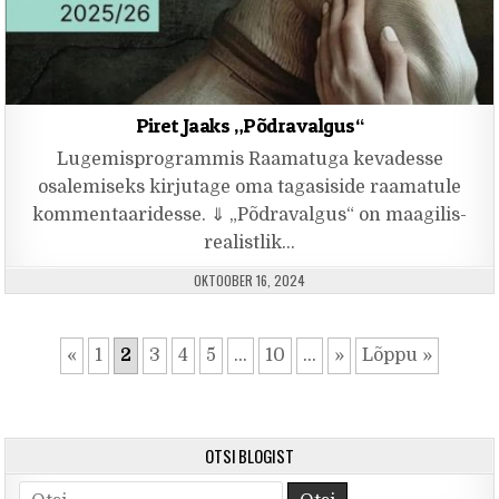
Piret Jaaks „Põdravalgus“
Lugemisprogrammis Raamatuga kevadesse
osalemiseks kirjutage oma tagasiside raamatule
kommentaaridesse. ⇓ „Põdravalgus“ on maagilis-
realistlik…
PUBLISHED DATE:
OKTOOBER 16, 2024
«
1
2
3
4
5
...
10
...
»
Lõppu »
OTSI BLOGIST
Search for: