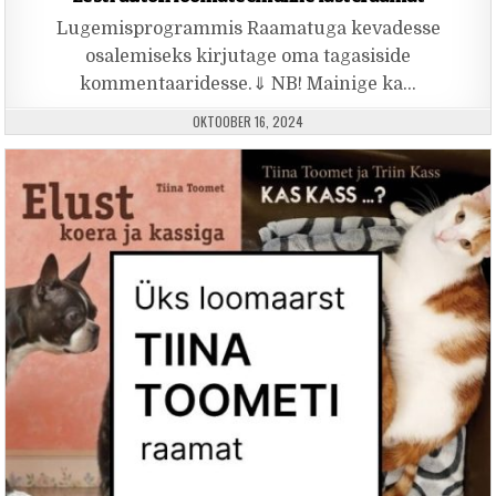
Lugemisprogrammis Raamatuga kevadesse
osalemiseks kirjutage oma tagasiside
kommentaaridesse.⇓ NB! Mainige ka…
PUBLISHED DATE:
OKTOOBER 16, 2024