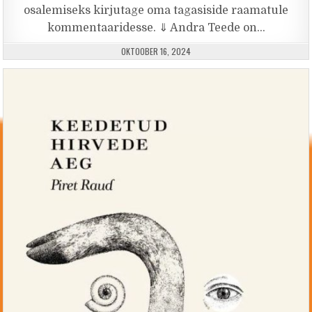
osalemiseks kirjutage oma tagasiside raamatule
kommentaaridesse. ⇓ Andra Teede on…
PUBLISHED DATE:
OKTOOBER 16, 2024