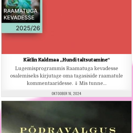
Kätlin Kaldmaa „Hundi taltsutamine“
Lugemisprogrammis Raamatuga kevadesse
osalemiseks kirjutage oma tagasiside raamatule
kommentaaridesse. ⇓ Mis tunne…
PUBLISHED DATE:
OKTOOBER 16, 2024