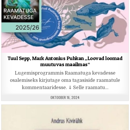
Tuul Sepp, Mark Antonius Puhkan „Loovad loomad
muutuvas maailmas“
Lugemisprogrammis Raamatuga kevadesse
osalemiseks kirjutage oma tagasiside raamatule
kommentaaridesse. ⇓ Selle raamatu…
PUBLISHED DATE:
OKTOOBER 16, 2024