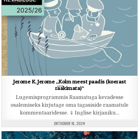
Jerome K. Jerome „Kolm meest paadis (koerast
rääkimata)“
Lugemisprogrammis Raamatuga kevadesse
osalemiseks kirjutage oma tagasiside raamatule
kommentaaridesse. ⇓ Inglise kirjaniku…
PUBLISHED DATE:
OKTOOBER 16, 2024