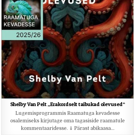
Shelby Van Pelt „Erakordselt taibukad olevused“
Lugemisprogrammis Raamatuga kevadesse
osalemiseks kirjutage oma tagasiside raamatule
kommentaaridesse. ⇓ Pärast abikaasa…