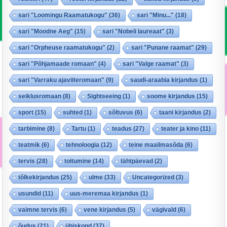
sari "Loomingu Raamatukogu"
(36)
sari "Minu..."
(18)
sari "Moodne Aeg"
(15)
sari "Nobeli laureaat"
(3)
sari "Orpheuse raamatukogu"
(2)
sari "Punane raamat"
(29)
sari "Põhjamaade romaan"
(4)
sari "Valge raamat"
(3)
sari "Varraku ajaviiteromaan"
(9)
saudi-araabia kirjandus
(1)
seiklusromaan
(8)
Sightseeing
(1)
soome kirjandus
(15)
sport
(15)
suhted
(1)
sõltuvus
(6)
taani kirjandus
(2)
tarbimine
(8)
Tartu
(1)
teadus
(27)
teater ja kino
(11)
teatmik
(6)
tehnoloogia
(12)
teine maailmasõda
(6)
tervis
(28)
toitumine
(14)
tähtpäevad
(2)
tõlkekirjandus
(25)
ulme
(33)
Uncategorized
(3)
usundid
(11)
uus-meremaa kirjandus
(1)
vaimne tervis
(6)
vene kirjandus
(5)
vägivald
(6)
õudus
(21)
ühiskond
(37)