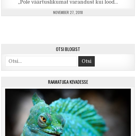
„Pole väärtuslikumat varandust kui lood…
PUBLISHED DATE:
NOVEMBER 27, 2018
OTSI BLOGIST
Search for:
RAAMATUGA KEVADESSE