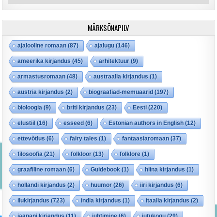
MÄRKSÕNAPILV
ajalooline romaan
(87)
ajalugu
(146)
ameerika kirjandus
(45)
arhitektuur
(9)
armastusromaan
(48)
austraalia kirjandus
(1)
austria kirjandus
(2)
biograafiad-memuaarid
(197)
bioloogia
(9)
briti kirjandus
(23)
Eesti
(220)
elustiil
(16)
esseed
(6)
Estonian authors in English
(12)
ettevõtlus
(6)
fairy tales
(1)
fantaasiaromaan
(37)
filosoofia
(21)
folkloor
(13)
folklore
(1)
graafiline romaan
(6)
Guidebook
(1)
hiina kirjandus
(1)
hollandi kirjandus
(2)
huumor
(26)
iiri kirjandus
(6)
ilukirjandus
(723)
india kirjandus
(1)
itaalia kirjandus
(2)
jaapani kirjandus
(11)
juhtimine
(6)
jutukogu
(29)