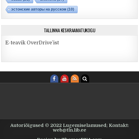
эстонские авторы на русском
(10)
TALLINNA KESKRAAMATUKOGU
E-teavik OverDrive’ist
Autoriõigused © 2022 Lugemiselamused; Kontakt:
web@tln.lib.ee