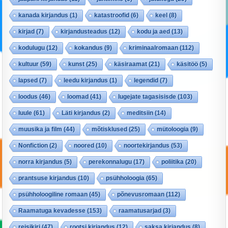
kanada kirjandus
(1)
katastroofid
(6)
keel
(8)
kirjad
(7)
kirjandusteadus
(12)
kodu ja aed
(13)
kodulugu
(12)
kokandus
(9)
kriminaalromaan
(112)
kultuur
(59)
kunst
(25)
käsiraamat
(21)
käsitöö
(5)
lapsed
(7)
leedu kirjandus
(1)
legendid
(7)
loodus
(46)
loomad
(41)
lugejate tagasisisde
(103)
luule
(61)
Läti kirjandus
(2)
meditsiin
(14)
muusika ja film
(44)
mõtisklused
(25)
mütoloogia
(9)
Nonfiction
(2)
noored
(10)
noortekirjandus
(53)
norra kirjandus
(5)
perekonnalugu
(17)
poliitika
(20)
prantsuse kirjandus
(10)
psühholoogia
(65)
psühholoogiline romaan
(45)
põnevusromaan
(112)
Raamatuga kevadesse
(153)
raamatusarjad
(3)
reisikiri
(47)
rootsi kirjandus
(12)
saksa kirjandus
(8)