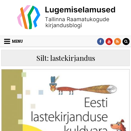
Skip to content
MENU
Silt:
lastekirjandus