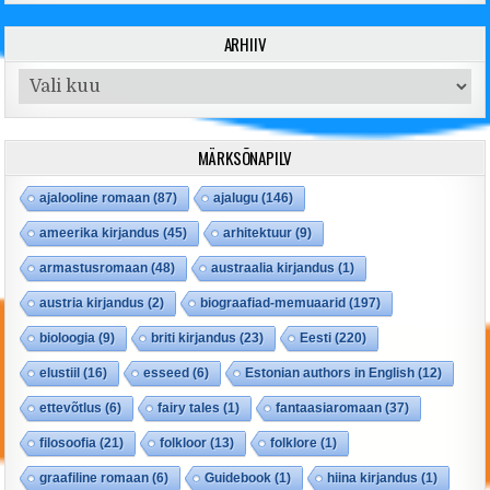
ARHIIV
Arhiiv
MÄRKSÕNAPILV
ajalooline romaan
(87)
ajalugu
(146)
ameerika kirjandus
(45)
arhitektuur
(9)
armastusromaan
(48)
austraalia kirjandus
(1)
austria kirjandus
(2)
biograafiad-memuaarid
(197)
bioloogia
(9)
briti kirjandus
(23)
Eesti
(220)
elustiil
(16)
esseed
(6)
Estonian authors in English
(12)
ettevõtlus
(6)
fairy tales
(1)
fantaasiaromaan
(37)
filosoofia
(21)
folkloor
(13)
folklore
(1)
graafiline romaan
(6)
Guidebook
(1)
hiina kirjandus
(1)