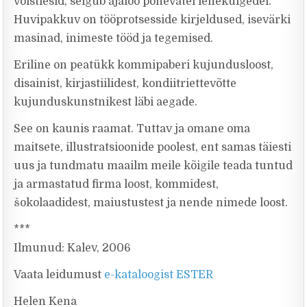
võistlesid, selgub ajaloo põnevatel lehekülgedel.
Huvipakkuv on tööprotsesside kirjeldused, isevärki
masinad, inimeste tööd ja tegemised.
Eriline on peatükk kommipaberi kujundusloost,
disainist, kirjastiilidest, kondiitriettevõtte
kujunduskunstnikest läbi aegade.
See on kaunis raamat. Tuttav ja omane oma
maitsete, illustratsioonide poolest, ent samas täiesti
uus ja tundmatu maailm meile kõigile teada tuntud
ja armastatud firma loost, kommidest,
šokolaadidest, maiustustest ja nende nimede loost.
***
Ilmunud: Kalev, 2006
Vaata leidumust
e-kataloogist ESTER
Helen Kena