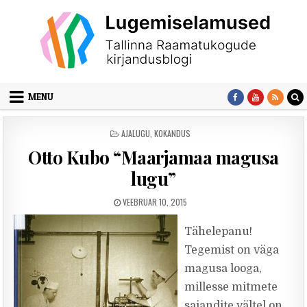
Skip to content
MENU
POSTED IN
AJALUGU
,
KOKANDUS
Otto Kubo “Maarjamaa magusa
lugu”
PUBLISHED DATE:
VEEBRUAR 10, 2015
Tähelepanu!
Tegemist on väga
magusa looga,
millesse mitmete
sajandite vältel on