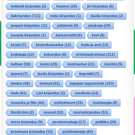
hollandi kirjandus
(2)
huumor
(26)
iiri kirjandus
(6)
ilukirjandus
(723)
india kirjandus
(1)
itaalia kirjandus
(2)
jaapani kirjandus
(11)
juhtimine
(6)
jutukogu
(29)
kanada kirjandus
(1)
katastroofid
(6)
keel
(8)
kirjad
(7)
kirjandusteadus
(12)
kodu ja aed
(13)
kodulugu
(12)
kokandus
(9)
kriminaalromaan
(112)
kultuur
(59)
kunst
(25)
käsiraamat
(21)
käsitöö
(5)
lapsed
(7)
leedu kirjandus
(1)
legendid
(7)
loodus
(46)
loomad
(41)
lugejate tagasisisde
(103)
luule
(61)
Läti kirjandus
(2)
meditsiin
(14)
muusika ja film
(44)
mõtisklused
(25)
mütoloogia
(9)
Nonfiction
(2)
noored
(10)
noortekirjandus
(53)
norra kirjandus
(5)
perekonnalugu
(17)
poliitika
(20)
prantsuse kirjandus
(10)
psühholoogia
(65)