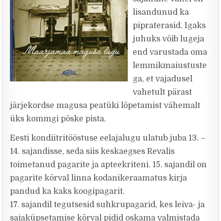
lisandunud ka
pipraterasid. Igaks
juhuks võib lugeja
end varustada oma
lemmikmaiustuste
ga, et vajadusel
vahetult pärast
järjekordse magusa peatüki lõpetamist vähemalt
üks kommgi põske pista.
Eesti kondiitritööstuse eelajalugu ulatub juba 13. –
14. sajandisse, seda siis keskaegses Revalis
toimetanud pagarite ja apteekriteni. 15. sajandil on
pagarite kõrval linna kodanikeraamatus kirja
pandud ka kaks koogipagarit.
17. sajandil tegutsesid suhkrupagarid, kes leiva- ja
saiaküpsetamise kõrval pidid oskama valmistada