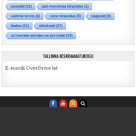
usundid
(11)
uus-meremaa kirjandus
(1)
vaimne tervis
(6)
vene kirjandus
(5)
vägivald
(6)
õudus
(21)
ühiskond
(37)
эстонские авторы на русском
(10)
TALLINNA KESKRAAMATUKOGU
E-teavik OverDrive’ist