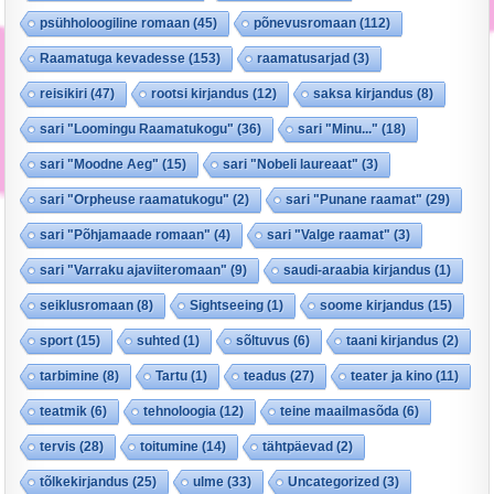
psühholoogiline romaan
(45)
põnevusromaan
(112)
Raamatuga kevadesse
(153)
raamatusarjad
(3)
reisikiri
(47)
rootsi kirjandus
(12)
saksa kirjandus
(8)
sari "Loomingu Raamatukogu"
(36)
sari "Minu..."
(18)
sari "Moodne Aeg"
(15)
sari "Nobeli laureaat"
(3)
sari "Orpheuse raamatukogu"
(2)
sari "Punane raamat"
(29)
sari "Põhjamaade romaan"
(4)
sari "Valge raamat"
(3)
sari "Varraku ajaviiteromaan"
(9)
saudi-araabia kirjandus
(1)
seiklusromaan
(8)
Sightseeing
(1)
soome kirjandus
(15)
sport
(15)
suhted
(1)
sõltuvus
(6)
taani kirjandus
(2)
tarbimine
(8)
Tartu
(1)
teadus
(27)
teater ja kino
(11)
teatmik
(6)
tehnoloogia
(12)
teine maailmasõda
(6)
tervis
(28)
toitumine
(14)
tähtpäevad
(2)
tõlkekirjandus
(25)
ulme
(33)
Uncategorized
(3)