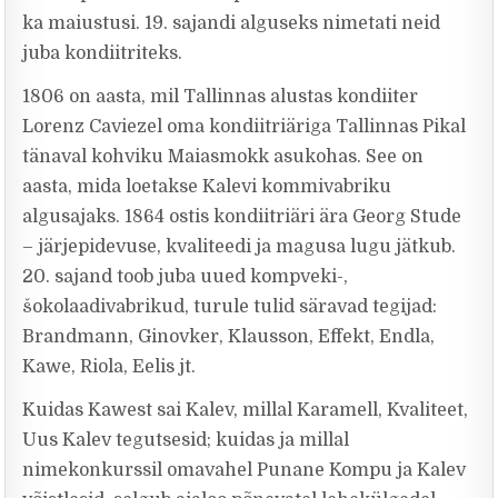
ka maiustusi. 19. sajandi alguseks nimetati neid
juba kondiitriteks.
1806 on aasta, mil Tallinnas alustas kondiiter
Lorenz Caviezel oma kondiitriäriga Tallinnas Pikal
tänaval kohviku Maiasmokk asukohas. See on
aasta, mida loetakse Kalevi kommivabriku
algusajaks. 1864 ostis kondiitriäri ära Georg Stude
– järjepidevuse, kvaliteedi ja magusa lugu jätkub.
20. sajand toob juba uued kompveki-,
šokolaadivabrikud, turule tulid säravad tegijad:
Brandmann, Ginovker, Klausson, Effekt, Endla,
Kawe, Riola, Eelis jt.
Kuidas Kawest sai Kalev, millal Karamell, Kvaliteet,
Uus Kalev tegutsesid; kuidas ja millal
nimekonkurssil omavahel Punane Kompu ja Kalev