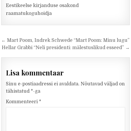
Eestikeelse kirjanduse osakond
raamatukoguhoidja
Navigeerimine
← Mart Poom, Indrek Schwede “Mart Poom: Minu lugu”
Hellar Grabbi “Neli presidenti: mälestuslikud esseed” →
Lisa kommentaar
Sinu e-postiaadressi ei avaldata.
Nõutavad väljad on
tähistatud
*
-ga
Kommenteeri
*