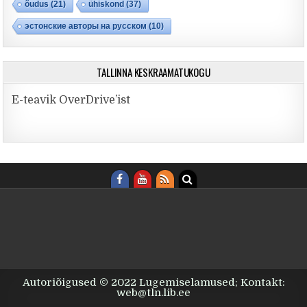
õudus
(21)
ühiskond
(37)
эстонские авторы на русском
(10)
TALLINNA KESKRAAMATUKOGU
E-teavik OverDrive’ist
Autoriõigused © 2022 Lugemiselamused; Kontakt:
web@tln.lib.ee