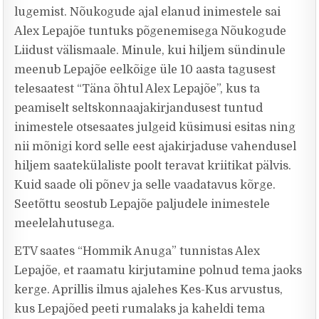
lugemist. Nõukogude ajal elanud inimestele sai
Alex Lepajõe tuntuks põgenemisega Nõukogude
Liidust välismaale. Minule, kui hiljem sündinule
meenub Lepajõe eelkõige üle 10 aasta tagusest
telesaatest “Täna õhtul Alex Lepajõe”, kus ta
peamiselt seltskonnaajakirjandusest tuntud
inimestele otsesaates julgeid küsimusi esitas ning
nii mõnigi kord selle eest ajakirjaduse vahendusel
hiljem saatekülaliste poolt teravat kriitikat pälvis.
Kuid saade oli põnev ja selle vaadatavus kõrge.
Seetõttu seostub Lepajõe paljudele inimestele
meelelahutusega.
ETV saates “Hommik Anuga” tunnistas Alex
Lepajõe, et raamatu kirjutamine polnud tema jaoks
kerge. Aprillis ilmus ajalehes Kes-Kus arvustus,
kus Lepajõed peeti rumalaks ja kaheldi tema