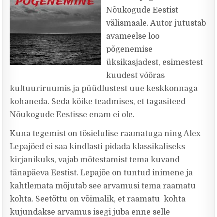
Nõukogude Eestist
välismaale. Autor jutustab
avameelse loo
põgenemise
üksikasjadest, esimestest
kuudest võõras
kultuuriruumis ja püüdlustest uue keskkonnaga
kohaneda. Seda kõike teadmises, et tagasiteed
Nõukogude Eestisse enam ei ole.
Kuna tegemist on tõsielulise raamatuga ning Alex
Lepajõed ei saa kindlasti pidada klassikaliseks
kirjanikuks, vajab mõtestamist tema kuvand
tänapäeva Eestist. Lepajõe on tuntud inimene ja
kahtlemata mõjutab see arvamusi tema raamatu
kohta. Seetõttu on võimalik, et raamatu kohta
kujundakse arvamus isegi juba enne selle