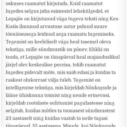
oskuses raamatut kirjutada. Kuid raamatut
lugedes selgus juba esimestel lehekülgedel, et
Lepajõe on kirjutanud väga tugeva teksti ning Kes-
Kus´is ilmunud arvustuse autor polnud suure
tõenäosusega leidnud aega raamatu lugemiseks.
Tegemist on keeleliselt väga heal tasemel oleva
tekstiga, mille sündmustik on põnev. Ehkki on
teada, et Lepajõe on tänapäeval heal majanduslikul
järjel olev keskealine pereisa, tekib raamatut
lugedes pidevalt mõte, mis saab edasi ja kuidas ta
raskest olukorrast välja tuleb. Tegemist on
intelligentse tekstiga, mis kirjeldab Nõukogude ja
lääne ühiskonna toimist ning nende erinevusi,
kirjeldab rootslaste suhtumist pagulastesse ning
selgitab, kuidas mõtles ta toonasest sündmustest
23 aastaselt ning kuidas vaatab ta neile tagasi
tänapäeval, 55 aastasena. Minule, kui Nõukogude