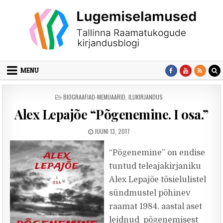
Skip to content
MENU
POSTED IN
BIOGRAAFIAD-MEMUAARID
,
ILUKIRJANDUS
Alex Lepajõe “Põgenemine. I osa.”
PUBLISHED DATE:
JUUNI 13, 2017
“Põgenemine” on endise
tuntud teleajakirjaniku
Alex Lepajõe tõsielulistel
sündmustel põhinev
raamat 1984. aastal aset
leidnud põgenemisest