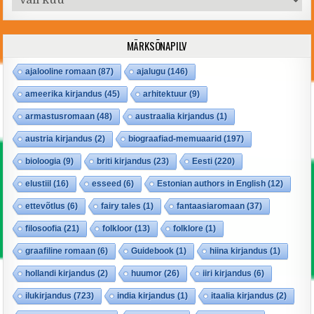
MÄRKSÕNAPILV
ajalooline romaan
(87)
ajalugu
(146)
ameerika kirjandus
(45)
arhitektuur
(9)
armastusromaan
(48)
austraalia kirjandus
(1)
austria kirjandus
(2)
biograafiad-memuaarid
(197)
bioloogia
(9)
briti kirjandus
(23)
Eesti
(220)
elustiil
(16)
esseed
(6)
Estonian authors in English
(12)
ettevõtlus
(6)
fairy tales
(1)
fantaasiaromaan
(37)
filosoofia
(21)
folkloor
(13)
folklore
(1)
graafiline romaan
(6)
Guidebook
(1)
hiina kirjandus
(1)
hollandi kirjandus
(2)
huumor
(26)
iiri kirjandus
(6)
ilukirjandus
(723)
india kirjandus
(1)
itaalia kirjandus
(2)