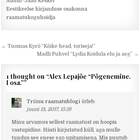
Aimur-Jaan Keskel
Eestikeelse kirjanduse osakonna
raamatukoguhoidja
Navigeerimine
← Tuomas Kyrö “Kõike head, toriseja!”
Madli Puhvel “Lydia Koidula elu ja aeg” →
1 thought on “
Alex Lepajõe “Põgenemine.
I osa.”
”
Triinu raamatublogi
ütleb:
juuni 13, 2017, 15:19
Minu arvamus sellest raamatust on hoopis
vastupidine. Hästi kirjutatud küll, aga mulle
tundus see enese ego upitamisena. Mis puutub