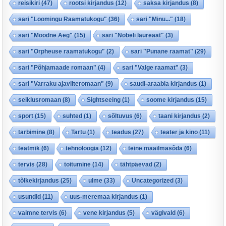
reisikiri
(47)
rootsi kirjandus
(12)
saksa kirjandus
(8)
sari "Loomingu Raamatukogu"
(36)
sari "Minu..."
(18)
sari "Moodne Aeg"
(15)
sari "Nobeli laureaat"
(3)
sari "Orpheuse raamatukogu"
(2)
sari "Punane raamat"
(29)
sari "Põhjamaade romaan"
(4)
sari "Valge raamat"
(3)
sari "Varraku ajaviiteromaan"
(9)
saudi-araabia kirjandus
(1)
seiklusromaan
(8)
Sightseeing
(1)
soome kirjandus
(15)
sport
(15)
suhted
(1)
sõltuvus
(6)
taani kirjandus
(2)
tarbimine
(8)
Tartu
(1)
teadus
(27)
teater ja kino
(11)
teatmik
(6)
tehnoloogia
(12)
teine maailmasõda
(6)
tervis
(28)
toitumine
(14)
tähtpäevad
(2)
tõlkekirjandus
(25)
ulme
(33)
Uncategorized
(3)
usundid
(11)
uus-meremaa kirjandus
(1)
vaimne tervis
(6)
vene kirjandus
(5)
vägivald
(6)