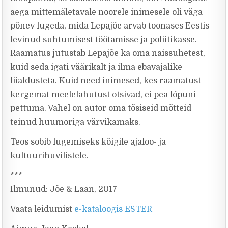
aega mittemäletavale noorele inimesele oli väga
põnev lugeda, mida Lepajõe arvab toonases Eestis
levinud suhtumisest töötamisse ja poliitikasse.
Raamatus jutustab Lepajõe ka oma naissuhetest,
kuid seda igati väärikalt ja ilma ebavajalike
liialdusteta. Kuid need inimesed, kes raamatust
kergemat meelelahutust otsivad, ei pea lõpuni
pettuma. Vahel on autor oma tõsiseid mõtteid
teinud huumoriga värvikamaks.
Teos sobib lugemiseks kõigile ajaloo- ja
kultuurihuvilistele.
***
Ilmunud: Jõe & Laan, 2017
Vaata leidumist
e-kataloogis ESTER