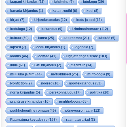
jaapani kirjandus
(11)
juhtimine
(6)
jutukogu
(29)
kanada kirjandus
(1)
katastroofid
(6)
keel
(8)
kirjad
(7)
kirjandusteadus
(12)
kodu ja aed
(13)
kodulugu
(12)
kokandus
(9)
kriminaalromaan
(112)
kultuur
(59)
kunst
(25)
käsiraamat
(21)
käsitöö
(5)
lapsed
(7)
leedu kirjandus
(1)
legendid
(7)
loodus
(46)
loomad
(41)
lugejate tagasisisde
(103)
luule
(61)
Läti kirjandus
(2)
meditsiin
(14)
muusika ja film
(44)
mõtisklused
(25)
mütoloogia
(9)
Nonfiction
(2)
noored
(10)
noortekirjandus
(53)
norra kirjandus
(5)
perekonnalugu
(17)
poliitika
(20)
prantsuse kirjandus
(10)
psühholoogia
(65)
psühholoogiline romaan
(45)
põnevusromaan
(112)
Raamatuga kevadesse
(153)
raamatusarjad
(3)