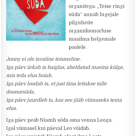
organitega. „Teise ringi
süda“ annab lugejale
pilguheite
organidoonorluse
maailma helgemale
poolele.
Jonny ei ole tavaline teismeline.
Iga päev ärkab ta haiglas, aheldatud masina külge,
mis teda elus hoiab.
Iga päev loodab ta, et just täna leitakse talle
doonorsüda.
Iga päev juurdleb ta, kas see jääb viimaseks tema
elus.
Iga päev peab Niamh sõda oma venna Leoga.
Igal viimasel kui päeval Leo võidab.