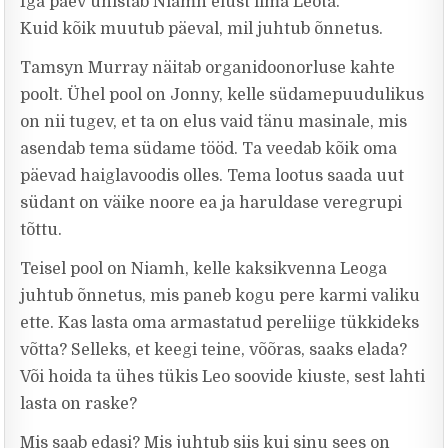
Iga päev unistab Niamh elust ilma Leota.
Kuid kõik muutub päeval, mil juhtub õnnetus.
Tamsyn Murray näitab organidoonorluse kahte
poolt. Ühel pool on Jonny, kelle südamepuudulikus
on nii tugev, et ta on elus vaid tänu masinale, mis
asendab tema südame tööd. Ta veedab kõik oma
päevad haiglavoodis olles. Tema lootus saada uut
südant on väike noore ea ja haruldase veregrupi
tõttu.
Teisel pool on Niamh, kelle kaksikvenna Leoga
juhtub õnnetus, mis paneb kogu pere karmi valiku
ette. Kas lasta oma armastatud pereliige tükkideks
võtta? Selleks, et keegi teine, võõras, saaks elada?
Või hoida ta ühes tükis Leo soovide kiuste, sest lahti
lasta on raske?
Mis saab edasi? Mis juhtub siis kui sinu sees on