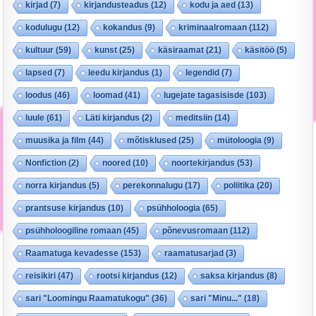
kirjad
(7)
kirjandusteadus
(12)
kodu ja aed
(13)
kodulugu
(12)
kokandus
(9)
kriminaalromaan
(112)
kultuur
(59)
kunst
(25)
käsiraamat
(21)
käsitöö
(5)
lapsed
(7)
leedu kirjandus
(1)
legendid
(7)
loodus
(46)
loomad
(41)
lugejate tagasisisde
(103)
luule
(61)
Läti kirjandus
(2)
meditsiin
(14)
muusika ja film
(44)
mõtisklused
(25)
mütoloogia
(9)
Nonfiction
(2)
noored
(10)
noortekirjandus
(53)
norra kirjandus
(5)
perekonnalugu
(17)
poliitika
(20)
prantsuse kirjandus
(10)
psühholoogia
(65)
psühholoogiline romaan
(45)
põnevusromaan
(112)
Raamatuga kevadesse
(153)
raamatusarjad
(3)
reisikiri
(47)
rootsi kirjandus
(12)
saksa kirjandus
(8)
sari "Loomingu Raamatukogu"
(36)
sari "Minu..."
(18)