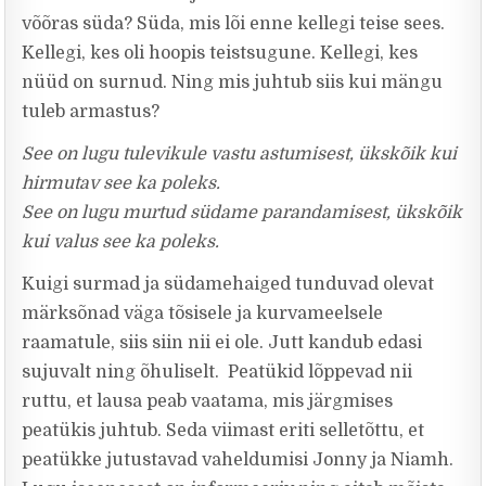
võõras süda? Süda, mis lõi enne kellegi teise sees.
Kellegi, kes oli hoopis teistsugune. Kellegi, kes
nüüd on surnud. Ning mis juhtub siis kui mängu
tuleb armastus?
See on lugu tulevikule vastu astumisest, ükskõik kui
hirmutav see ka poleks.
See on lugu murtud südame parandamisest, ükskõik
kui valus see ka poleks.
Kuigi surmad ja südamehaiged tunduvad olevat
märksõnad väga tõsisele ja kurvameelsele
raamatule, siis siin nii ei ole. Jutt kandub edasi
sujuvalt ning õhuliselt. Peatükid lõppevad nii
ruttu, et lausa peab vaatama, mis järgmises
peatükis juhtub. Seda viimast eriti selletõttu, et
peatükke jutustavad vaheldumisi Jonny ja Niamh.