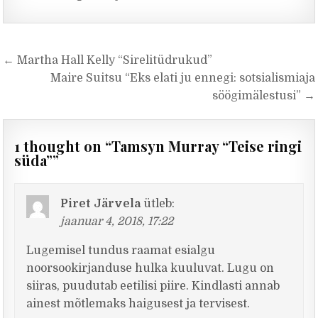
Navigeerimine
← Martha Hall Kelly “Sirelitüdrukud”
Maire Suitsu “Eks elati ju ennegi: sotsialismiaja
söögimälestusi” →
1 thought on “
Tamsyn Murray “Teise ringi
süda”
”
Piret Järvela
ütleb:
jaanuar 4, 2018, 17:22
Lugemisel tundus raamat esialgu
noorsookirjanduse hulka kuuluvat. Lugu on
siiras, puudutab eetilisi piire. Kindlasti annab
ainest mõtlemaks haigusest ja tervisest.