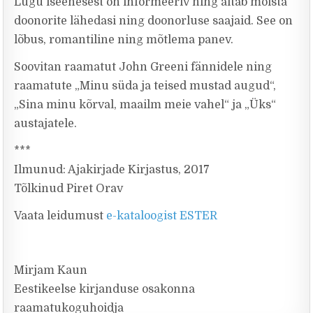
Lugu iseenesest on informeeriv ning aitab mõista
doonorite lähedasi ning doonorluse saajaid. See on
lõbus, romantiline ning mõtlema panev.
Soovitan raamatut John Greeni fännidele ning
raamatute „Minu süda ja teised mustad augud“,
„Sina minu kõrval, maailm meie vahel“ ja „Üks“
austajatele.
***
Ilmunud: Ajakirjade Kirjastus, 2017
Tõlkinud Piret Orav
Vaata leidumust
e-kataloogist ESTER
Mirjam Kaun
Eestikeelse kirjanduse osakonna
raamatukoguhoidja