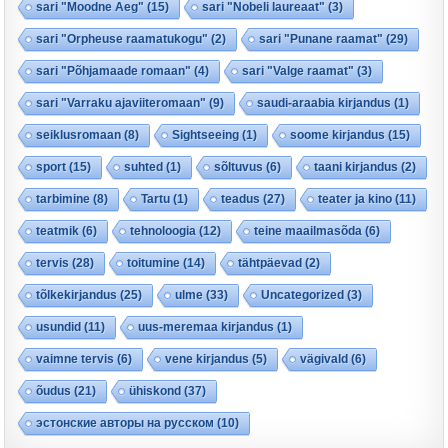
sari "Moodne Aeg"
(15)
sari "Nobeli laureaat"
(3)
sari "Orpheuse raamatukogu"
(2)
sari "Punane raamat"
(29)
sari "Põhjamaade romaan"
(4)
sari "Valge raamat"
(3)
sari "Varraku ajaviiteromaan"
(9)
saudi-araabia kirjandus
(1)
seiklusromaan
(8)
Sightseeing
(1)
soome kirjandus
(15)
sport
(15)
suhted
(1)
sõltuvus
(6)
taani kirjandus
(2)
tarbimine
(8)
Tartu
(1)
teadus
(27)
teater ja kino
(11)
teatmik
(6)
tehnoloogia
(12)
teine maailmasõda
(6)
tervis
(28)
toitumine
(14)
tähtpäevad
(2)
tõlkekirjandus
(25)
ulme
(33)
Uncategorized
(3)
usundid
(11)
uus-meremaa kirjandus
(1)
vaimne tervis
(6)
vene kirjandus
(5)
vägivald
(6)
õudus
(21)
ühiskond
(37)
эстонские авторы на русском
(10)