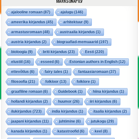
MÄRKSÕNAPILV
ajalooline romaan
(87)
ajalugu
(146)
ameerika kirjandus
(45)
arhitektuur
(9)
armastusromaan
(48)
austraalia kirjandus
(1)
austria kirjandus
(2)
biograafiad-memuaarid
(197)
bioloogia
(9)
briti kirjandus
(23)
Eesti
(220)
elustiil
(16)
esseed
(6)
Estonian authors in English
(12)
ettevõtlus
(6)
fairy tales
(1)
fantaasiaromaan
(37)
filosoofia
(21)
folkloor
(13)
folklore
(1)
graafiline romaan
(6)
Guidebook
(1)
hiina kirjandus
(1)
hollandi kirjandus
(2)
huumor
(26)
iiri kirjandus
(6)
ilukirjandus
(723)
india kirjandus
(1)
itaalia kirjandus
(2)
jaapani kirjandus
(11)
juhtimine
(6)
jutukogu
(29)
kanada kirjandus
(1)
katastroofid
(6)
keel
(8)