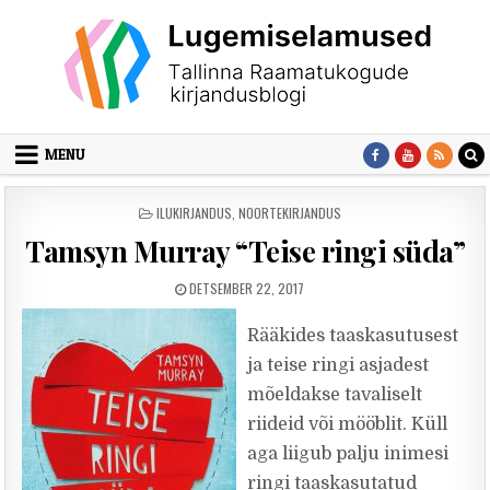
Skip to content
MENU
POSTED IN
ILUKIRJANDUS
,
NOORTEKIRJANDUS
Tamsyn Murray “Teise ringi süda”
PUBLISHED DATE:
DETSEMBER 22, 2017
Rääkides taaskasutusest
ja teise ringi asjadest
mõeldakse tavaliselt
riideid või mööblit. Küll
aga liigub palju inimesi
ringi taaskasutatud