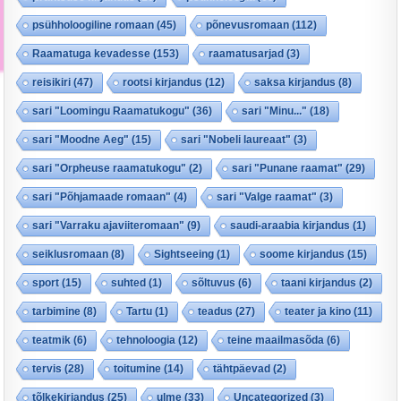
psühholoogiline romaan
(45)
põnevusromaan
(112)
Raamatuga kevadesse
(153)
raamatusarjad
(3)
reisikiri
(47)
rootsi kirjandus
(12)
saksa kirjandus
(8)
sari "Loomingu Raamatukogu"
(36)
sari "Minu..."
(18)
sari "Moodne Aeg"
(15)
sari "Nobeli laureaat"
(3)
sari "Orpheuse raamatukogu"
(2)
sari "Punane raamat"
(29)
sari "Põhjamaade romaan"
(4)
sari "Valge raamat"
(3)
sari "Varraku ajaviiteromaan"
(9)
saudi-araabia kirjandus
(1)
seiklusromaan
(8)
Sightseeing
(1)
soome kirjandus
(15)
sport
(15)
suhted
(1)
sõltuvus
(6)
taani kirjandus
(2)
tarbimine
(8)
Tartu
(1)
teadus
(27)
teater ja kino
(11)
teatmik
(6)
tehnoloogia
(12)
teine maailmasõda
(6)
tervis
(28)
toitumine
(14)
tähtpäevad
(2)
tõlkekirjandus
(25)
ulme
(33)
Uncategorized
(3)