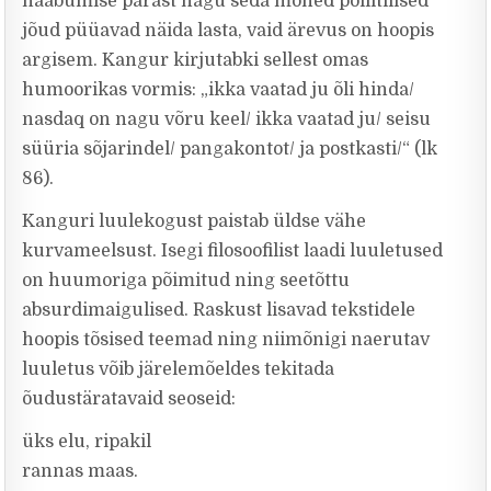
hääbumise pärast nagu seda mõned poliitilised
jõud püüavad näida lasta, vaid ärevus on hoopis
argisem. Kangur kirjutabki sellest omas
humoorikas vormis: „ikka vaatad ju õli hinda/
nasdaq on nagu võru keel/ ikka vaatad ju/ seisu
süüria sõjarindel/ pangakontot/ ja postkasti/“ (lk
86).
Kanguri luulekogust paistab üldse vähe
kurvameelsust. Isegi filosoofilist laadi luuletused
on huumoriga põimitud ning seetõttu
absurdimaigulised. Raskust lisavad tekstidele
hoopis tõsised teemad ning niimõnigi naerutav
luuletus võib järelemõeldes tekitada
õudustäratavaid seoseid:
üks elu, ripakil
rannas maas.