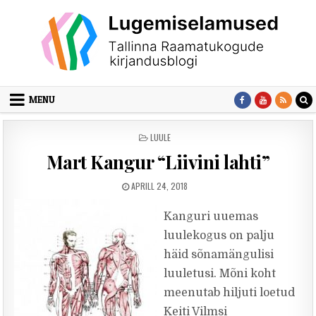
Skip to content
MENU
POSTED IN
LUULE
Mart Kangur “Liivini lahti”
PUBLISHED DATE:
APRILL 24, 2018
Kanguri uuemas
luulekogus on palju
häid sõnamängulisi
luuletusi. Mõni koht
meenutab hiljuti loetud
Keiti Vilmsi