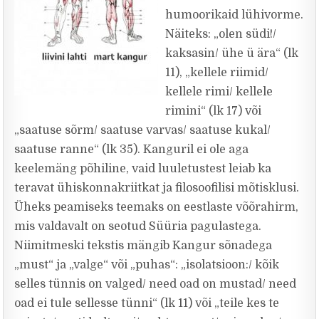
humoorikaid lühivorme.
Näiteks: „olen südi!/
kaksasin/ ühe ü ära“ (lk
11), „kellele riimid/
kellele rimi/ kellele
rimini“ (lk 17) või
„saatuse sõrm/ saatuse varvas/ saatuse kukal/
saatuse ranne“ (lk 35). Kanguril ei ole aga
keelemäng põhiline, vaid luuletustest leiab ka
teravat ühiskonnakriitkat ja filosoofilisi mõtisklusi.
Üheks peamiseks teemaks on eestlaste võõrahirm,
mis valdavalt on seotud Süüria pagulastega.
Niimitmeski tekstis mängib Kangur sõnadega
„must“ ja „valge“ või „puhas“: „isolatsioon:/ kõik
selles tünnis on valged/ need oad on mustad/ need
oad ei tule sellesse tünni“ (lk 11) või „teile kes te