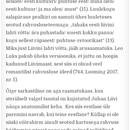
seisate/ eesti kultuuri/ puhtuse eest/ mina olen/
eesti kultuur/ ja ma olen/ must“ (15). Luulekogu
salapärane pealkiri on samuti ühes luuletuses
seotud rahvusluseteemaga: „tahaks eesti liivini
lahti võtta/ ära puhastada/ uuesti kokku panna/
kogu sellest räpasest/ puhtuse-retoorikast“ (13).
Miks just Liivini lahti võtta, jääb arusaamatuks. Leo
Luks pakub üheks versiooniks, et juttu on hoopis
kadunud Liivimaast, sest siis ei olnud veel
romantilist rahvusluse ideed (764, Looming 2017,
nr 5).
Õige sarkastiline on aga raamatukaas, kus
steriilselt valgel taustal on kujutatud Juhan Liivi
näoga anatoomilist keha. Kes siis eestlase üle
paremini naerab, kui teine eestlane? Küllap ei ole
siiski võõrahirm ainult seotud kartusega rahvuse