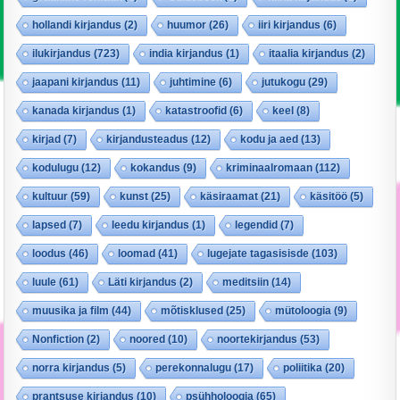
hollandi kirjandus
(2)
huumor
(26)
iiri kirjandus
(6)
ilukirjandus
(723)
india kirjandus
(1)
itaalia kirjandus
(2)
jaapani kirjandus
(11)
juhtimine
(6)
jutukogu
(29)
kanada kirjandus
(1)
katastroofid
(6)
keel
(8)
kirjad
(7)
kirjandusteadus
(12)
kodu ja aed
(13)
kodulugu
(12)
kokandus
(9)
kriminaalromaan
(112)
kultuur
(59)
kunst
(25)
käsiraamat
(21)
käsitöö
(5)
lapsed
(7)
leedu kirjandus
(1)
legendid
(7)
loodus
(46)
loomad
(41)
lugejate tagasisisde
(103)
luule
(61)
Läti kirjandus
(2)
meditsiin
(14)
muusika ja film
(44)
mõtisklused
(25)
mütoloogia
(9)
Nonfiction
(2)
noored
(10)
noortekirjandus
(53)
norra kirjandus
(5)
perekonnalugu
(17)
poliitika
(20)
prantsuse kirjandus
(10)
psühholoogia
(65)