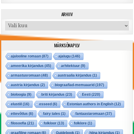
ARHIIV
Arhiiv
MÄRKSÕNAPILV
ajalooline romaan
(87)
ajalugu
(146)
ameerika kirjandus
(45)
arhitektuur
(9)
armastusromaan
(48)
austraalia kirjandus
(1)
austria kirjandus
(2)
biograafiad-memuaarid
(197)
bioloogia
(9)
briti kirjandus
(23)
Eesti
(220)
elustiil
(16)
esseed
(6)
Estonian authors in English
(12)
ettevõtlus
(6)
fairy tales
(1)
fantaasiaromaan
(37)
filosoofia
(21)
folkloor
(13)
folklore
(1)
graafiline romaan
(6)
Guidebook
(1)
hiina kirjandus
(1)