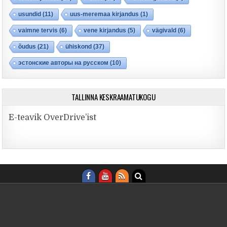
usundid
(11)
uus-meremaa kirjandus
(1)
vaimne tervis
(6)
vene kirjandus
(5)
vägivald
(6)
õudus
(21)
ühiskond
(37)
эстонские авторы на русском
(10)
TALLINNA KESKRAAMATUKOGU
E-teavik OverDrive’ist