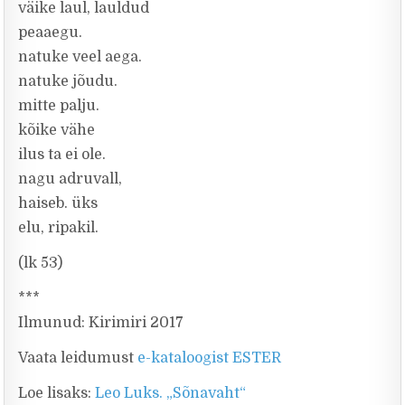
väike laul, lauldud
peaaegu.
natuke veel aega.
natuke jõudu.
mitte palju.
kõike vähe
ilus ta ei ole.
nagu adruvall,
haiseb. üks
elu, ripakil.
(lk 53)
***
Ilmunud: Kirimiri 2017
Vaata leidumust
e-kataloogist ESTER
Loe lisaks:
Leo Luks. „Sõnavaht“