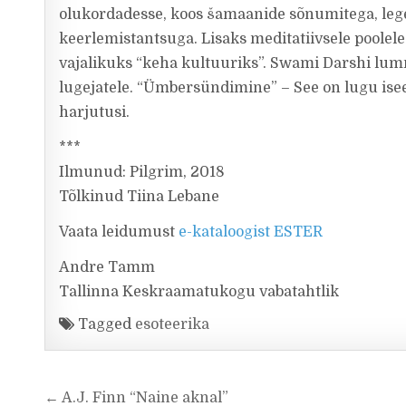
olukordadesse, koos šamaanide sõnumitega, lege
keerlemistantsuga. Lisaks meditatiivsele poolele
vajalikuks “keha kultuuriks”. Swami Darshi lu
lugejatele. “Ümbersündimine” – See on lugu isee
harjutusi.
***
Ilmunud: Pilgrim, 2018
Tõlkinud Tiina Lebane
Vaata leidumust
e-kataloogist ESTER
Andre Tamm
Tallinna Keskraamatukogu vabatahtlik
Tagged
esoteerika
Navigeerimine
← A.J. Finn “Naine aknal”