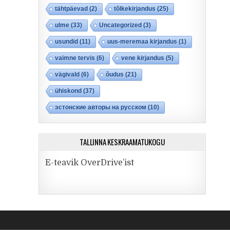
tähtpäevad
(2)
tõlkekirjandus
(25)
ulme
(33)
Uncategorized
(3)
usundid
(11)
uus-meremaa kirjandus
(1)
vaimne tervis
(6)
vene kirjandus
(5)
vägivald
(6)
õudus
(21)
ühiskond
(37)
эстонские авторы на русском
(10)
TALLINNA KESKRAAMATUKOGU
E-teavik OverDrive’ist