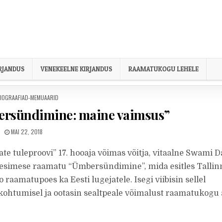
IRJANDUS
VENEKEELNE KIRJANDUS
RAAMATUKOGU LEHELE
OSTED IN
IOGRAAFIAD-MEMUAARID
rsündimine: maine vaimsus”
PUBLISHED DATE:
MAI 22, 2018
te tuleproovi” 17. hooaja võimas võitja, vitaalne Swami D
a esimese raamatu “Ümbersündimine”, mida esitles Tallin
 raamatupoes ka Eesti lugejatele. Isegi viibisin sellel
kohtumisel ja ootasin sealtpeale võimalust raamatukogu 