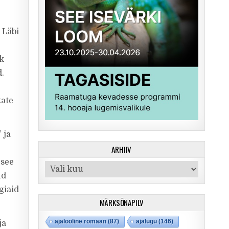
 Läbi
ik
.
kate
 ja
ARHIIV
 see
Arhiiv
ud
giaid
MÄRKSÕNAPILV
ajalooline romaan
(87)
ajalugu
(146)
ja