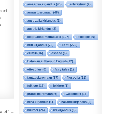
ameerika kirjandus
(45)
arhitektuur
(9)
porti
armastusromaan
(48)
a
austraalia kirjandus
(1)
a
austria kirjandus
(2)
biograafiad-memuaarid
(197)
bioloogia
(9)
briti kirjandus
(23)
Eesti
(220)
elustiil
(16)
esseed
(6)
Estonian authors in English
(12)
ettevõtlus
(6)
fairy tales
(1)
fantaasiaromaan
(37)
filosoofia
(21)
folkloor
(13)
folklore
(1)
graafiline romaan
(6)
Guidebook
(1)
hiina kirjandus
(1)
hollandi kirjandus
(2)
huumor
(26)
iiri kirjandus
(6)
alet” →