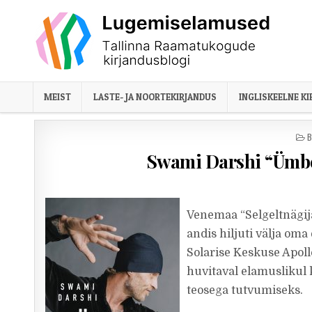
Skip to content
MEIST
LASTE- JA NOORTEKIRJANDUS
INGLISKEELNE K
P
B
Swami Darshi “Ümbe
Venemaa “Selgeltnägija
andis hiljuti välja om
Solarise Keskuse Apollo
huvitaval elamuslikul 
teosega tutvumiseks.