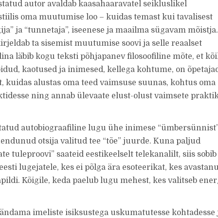
atud autor avaldab kaasahaaravatel seikluslikel
tiilis oma muutumise loo – kuidas temast kui tavalisest
ija” ja “tunnetaja”, iseenese ja maailma sügavam mõistja.
irjeldab ta sisemist muutumise soovi ja selle reaalset
na läbib kogu teksti põhjapanev filosoofiline mõte, et kõ
dud, kaotused ja inimesed, kellega kohtume, on õpetajad
elt, kuidas alustas oma teed vaimsuse suunas, kohtus oma
ktidesse ning annab ülevaate elust-olust vaimsete prakti
tatud autobiograafiline lugu ühe inimese “ümbersünnist”
hendunud otsija valitud tee “tõe” juurde. Kuna paljud
 tuleproovi” saateid eestikeelselt telekanalilt, siis sobib
sti lugejatele, kes ei põlga ära esoteerikat, kes avastan
ldi. Kõigile, keda paelub lugu mehest, kes valitseb ener
ändama imeliste isiksustega uskumatutesse kohtadesse 