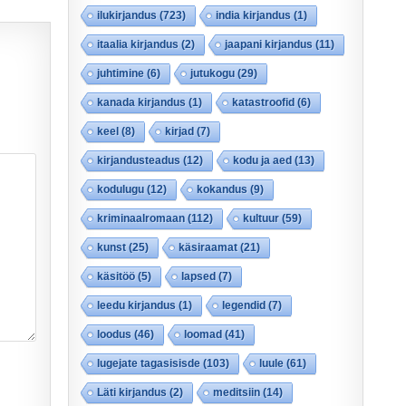
ilukirjandus
(723)
india kirjandus
(1)
itaalia kirjandus
(2)
jaapani kirjandus
(11)
juhtimine
(6)
jutukogu
(29)
kanada kirjandus
(1)
katastroofid
(6)
keel
(8)
kirjad
(7)
kirjandusteadus
(12)
kodu ja aed
(13)
kodulugu
(12)
kokandus
(9)
kriminaalromaan
(112)
kultuur
(59)
kunst
(25)
käsiraamat
(21)
käsitöö
(5)
lapsed
(7)
leedu kirjandus
(1)
legendid
(7)
loodus
(46)
loomad
(41)
lugejate tagasisisde
(103)
luule
(61)
Läti kirjandus
(2)
meditsiin
(14)