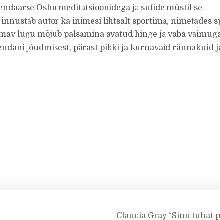
ndaarse Osho meditatsioonidega ja sufide müstilise
 innustab autor ka inimesi lihtsalt sportima, nimetades s
mmav lugu mõjub palsamina avatud hinge ja vaba vaimug
ndani jõudmisest, pärast pikki ja kurnavaid rännakuid j
Claudia Gray “Sinu tuhat p