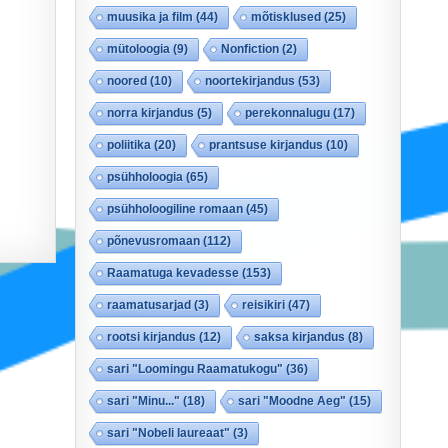
muusika ja film
(44)
mõtisklused
(25)
mütoloogia
(9)
Nonfiction
(2)
noored
(10)
noortekirjandus
(53)
norra kirjandus
(5)
perekonnalugu
(17)
poliitika
(20)
prantsuse kirjandus
(10)
psühholoogia
(65)
psühholoogiline romaan
(45)
põnevusromaan
(112)
Raamatuga kevadesse
(153)
raamatusarjad
(3)
reisikiri
(47)
rootsi kirjandus
(12)
saksa kirjandus
(8)
sari "Loomingu Raamatukogu"
(36)
sari "Minu..."
(18)
sari "Moodne Aeg"
(15)
sari "Nobeli laureaat"
(3)