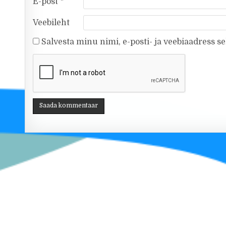
E-post
*
Veebileht
Salvesta minu nimi, e-posti- ja veebiaadress s