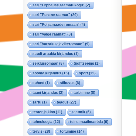
sari "Orpheuse raamatukogu"
(2)
sari "Punane raamat"
(29)
sari "Põhjamaade romaan"
(4)
sari "Valge raamat"
(3)
sari "Varraku ajaviiteromaan"
(9)
saudi-araabia kirjandus
(1)
seiklusromaan
(8)
Sightseeing
(1)
soome kirjandus
(15)
sport
(15)
suhted
(1)
sõltuvus
(6)
taani kirjandus
(2)
tarbimine
(8)
Tartu
(1)
teadus
(27)
teater ja kino
(11)
teatmik
(6)
tehnoloogia
(12)
teine maailmasõda
(6)
tervis
(28)
toitumine
(14)