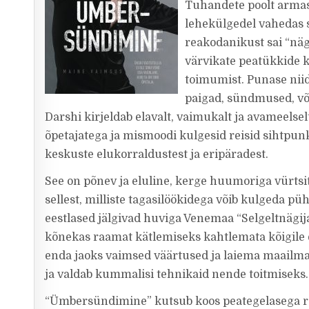
Tuhandete poolt armast
lehekülgedel vahedas s
reakodanikust sai “näg
värvikate peatükkide k
toimumist. Punase niidi
paigad, sündmused, või
Darshi kirjeldab elavalt, vaimukalt ja avameels
õpetajatega ja mismoodi kulgesid reisid sihtpun
keskuste elukorraldustest ja eripäradest.
See on põnev ja eluline, kerge huumoriga vürtsi
sellest, milliste tagasilöökidega võib kulgeda pü
eestlased jälgivad huviga Venemaa “Selgeltnägijate
kõnekas raamat kätlemiseks kahtlemata kõigile ee
enda jaoks vaimsed väärtused ja laiema maailmapi
ja valdab kummalisi tehnikaid nende toitmiseks.
“Ümbersündimine” kutsub koos peategelasega r