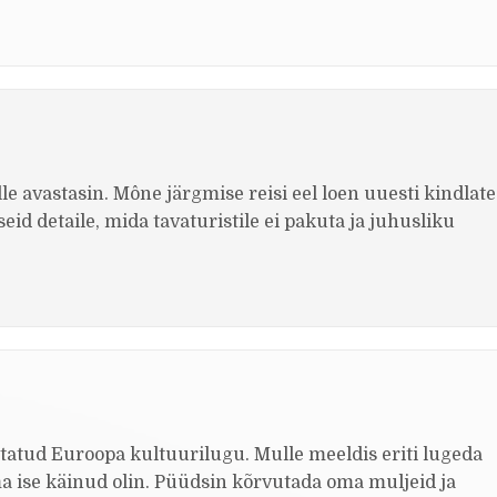
e avastasin. Mône järgmise reisi eel loen uuesti kindlate
eid detaile, mida tavaturistile ei pakuta ja juhusliku
jutatud Euroopa kultuurilugu. Mulle meeldis eriti lugeda
ma ise käinud olin. Püüdsin kõrvutada oma muljeid ja