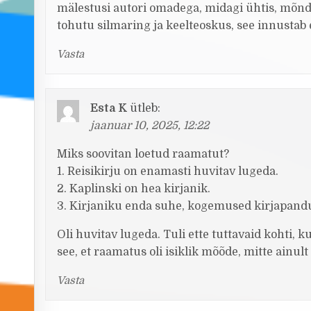
mälestusi autori omadega, midagi ühtis, mõnda
tohutu silmaring ja keelteoskus, see innustab
Vasta
Esta K
ütleb:
jaanuar 10, 2025, 12:22
Miks soovitan loetud raamatut?
1. Reisikirju on enamasti huvitav lugeda.
2. Kaplinski on hea kirjanik.
3. Kirjaniku enda suhe, kogemused kirjapand
Oli huvitav lugeda. Tuli ette tuttavaid kohti, k
see, et raamatus oli isiklik mõõde, mitte ainul
Vasta