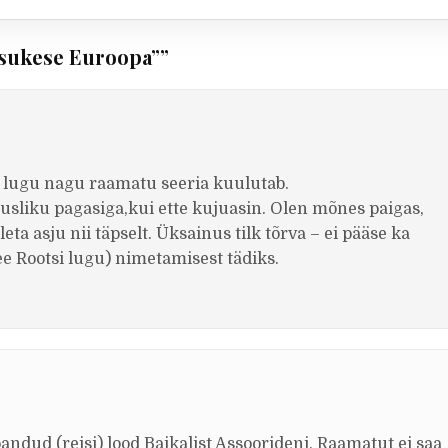
äsukese Euroopa”
”
a lugu nagu raamatu seeria kuulutab.
usliku pagasiga,kui ette kujuasin. Olen mõnes paigas,
eta asju nii täpselt. Üksainus tilk tõrva – ei pääse ka
see Rootsi lugu) nimetamisest tädiks.
pandud (reisi) lood Baikalist Assoorideni. Raamatut ei saa