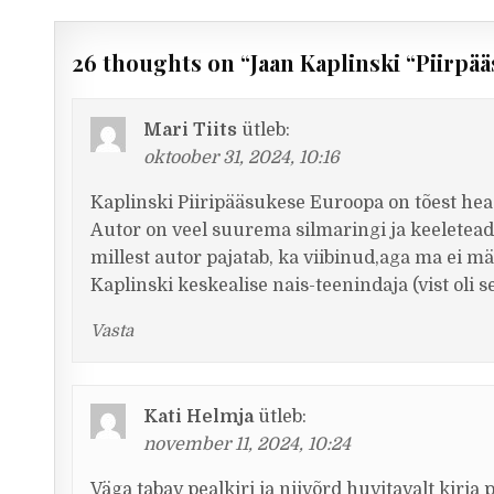
26 thoughts on “
Jaan Kaplinski “Piirpä
Mari Tiits
ütleb:
oktoober 31, 2024, 10:16
Kaplinski Piiripääsukese Euroopa on tõest he
Autor on veel suurema silmaringi ja keeletead
millest autor pajatab, ka viibinud,aga ma ei mäl
Kaplinski keskealise nais-teenindaja (vist oli 
Vasta
Kati Helmja
ütleb:
november 11, 2024, 10:24
Väga tabav pealkiri ja niivõrd huvitavalt kirja 