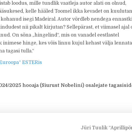
ab loodus, mille tundlik vaatleja autor alati on olnud,
ääsukesed, kelle hääled Toomel ikka kevadet on kuuluta
 kohanud isegi Madeiral. Autor võrdleb nendega ennastki
indudest nii pikalt kirjutan? Sellepärast, et viimasel ajal 
lnud. On sõna „hingelind“, mis on vanadel eestlastel
inimese hinge, kes võis linnu kujul kehast välja lennata
a tagasi tulla.“
 Euroopa“ ESTERis
4/2025 hooaja (Siurust Nobelini) osalejate tagasisid
Jüri Tuulik “Aprillip