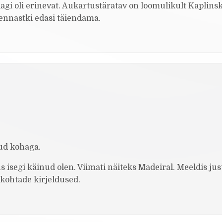
gi oli erinevat. Aukartustäratav on loomulikult Kaplinsk
 ennastki edasi täiendama.
ud kohaga.
us isegi käinud olen. Viimati näiteks Madeiral. Meeldis jus
t kohtade kirjeldused.