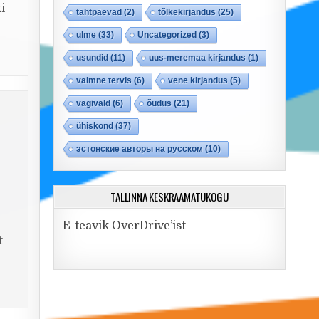
i
tähtpäevad
(2)
tõlkekirjandus
(25)
ulme
(33)
Uncategorized
(3)
usundid
(11)
uus-meremaa kirjandus
(1)
vaimne tervis
(6)
vene kirjandus
(5)
vägivald
(6)
õudus
(21)
ühiskond
(37)
эстонские авторы на русском
(10)
TALLINNA KESKRAAMATUKOGU
E-teavik OverDrive’ist
t