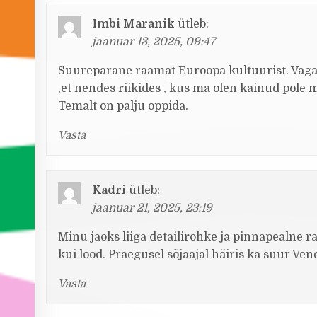
Imbi Maranik
ütleb:
jaanuar 13, 2025, 09:47
Suureparane raamat Euroopa kultuurist. Vaga 
,et nendes riikides , kus ma olen kainud pol
Temalt on palju oppida.
Vasta
Kadri
ütleb:
jaanuar 21, 2025, 23:19
Minu jaoks liiga detailirohke ja pinnapealne 
kui lood. Praegusel sõjaajal häiris ka suur V
Vasta