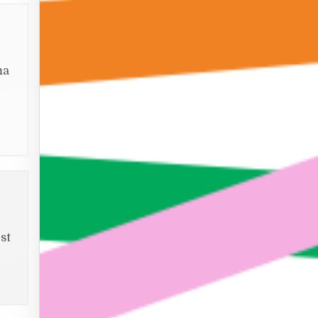
ma
st