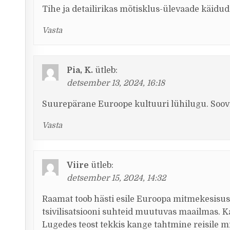
Tihe ja detailirikas mõtisklus-ülevaade käidud 
Vasta
Pia, K.
ütleb:
detsember 13, 2024, 16:18
Suurepärane Euroope kultuuri lühilugu. Soovit
Vasta
Viire
ütleb:
detsember 15, 2024, 14:32
Raamat toob hästi esile Euroopa mitmekesisuse 
tsivilisatsiooni suhteid muutuvas maailmas. Kap
Lugedes teost tekkis kange tahtmine reisile m