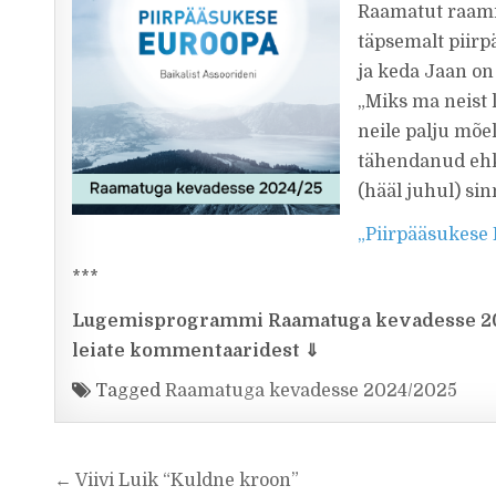
Raamatut raamist
täpsemalt piirp
ja keda Jaan on
„Miks ma neist l
neile palju mõe
tähendanud ehk 
(hääl juhul) sinn
„Piirpääsukese
***
Lugemisprogrammi
Raamatuga kevadesse 202
leiate kommentaaridest
⇓
Tagged
Raamatuga kevadesse 2024/2025
Navigeerimine
← Viivi Luik “Kuldne kroon”