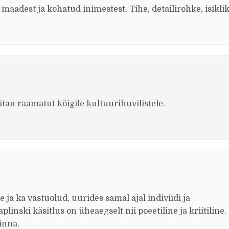
maadest ja kohatud inimestest. Tihe, detailirohke, isiklik
an raamatut kõigile kultuurihuvilistele.
ja ka vastuolud, uurides samal ajal indiviidi ja
linski käsitlus on üheaegselt nii poeetiline ja kriitiline.
inna.