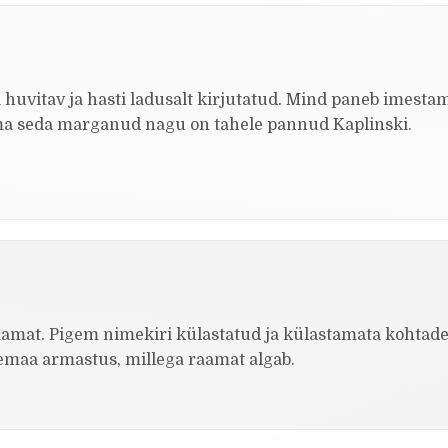
huvitav ja hasti ladusalt kirjutatud. Mind paneb imesta
e ma seda marganud nagu on tahele pannud Kaplinski.
raamat. Pigem nimekiri külastatud ja külastamata kohtade
enemaa armastus, millega raamat algab.