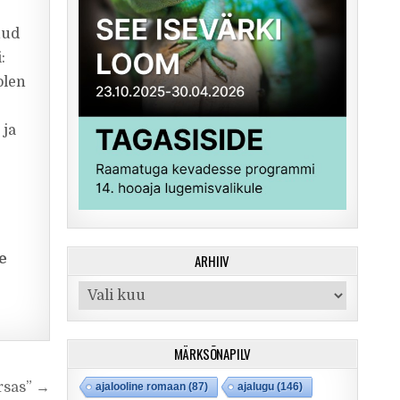
nud
:
olen
 ja
ARHIIV
e
Arhiiv
MÄRKSÕNAPILV
örsas” →
ajalooline romaan
(87)
ajalugu
(146)