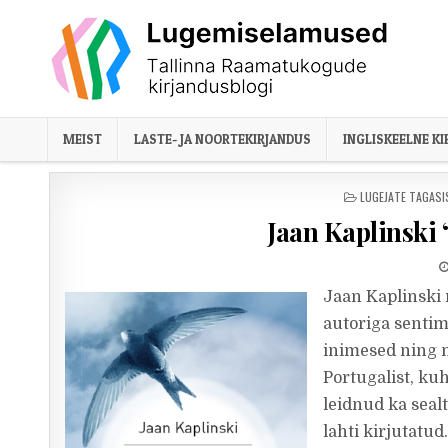
Skip to content
MEIST
LASTE- JA NOORTEKIRJANDUS
INGLISKEELNE K
POSTED IN
LUGEJATE TAGASI
Jaan Kaplinski
Jaan Kaplinski 
autoriga senti
inimesed ning m
Portugalist, kuh
leidnud ka seal
lahti kirjutatud