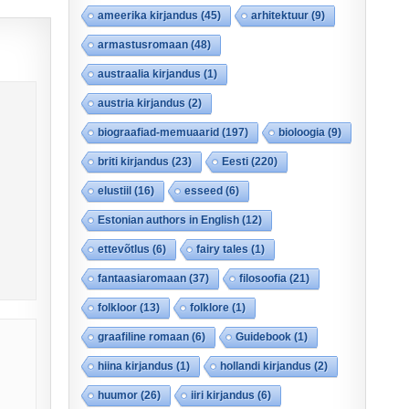
ameerika kirjandus
(45)
arhitektuur
(9)
armastusromaan
(48)
austraalia kirjandus
(1)
austria kirjandus
(2)
biograafiad-memuaarid
(197)
bioloogia
(9)
briti kirjandus
(23)
Eesti
(220)
elustiil
(16)
esseed
(6)
Estonian authors in English
(12)
ettevõtlus
(6)
fairy tales
(1)
fantaasiaromaan
(37)
filosoofia
(21)
folkloor
(13)
folklore
(1)
graafiline romaan
(6)
Guidebook
(1)
hiina kirjandus
(1)
hollandi kirjandus
(2)
huumor
(26)
iiri kirjandus
(6)