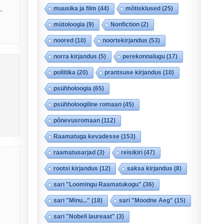
.
muusika ja film
(44)
mõtisklused
(25)
mütoloogia
(9)
Nonfiction
(2)
noored
(10)
noortekirjandus
(53)
norra kirjandus
(5)
perekonnalugu
(17)
poliitika
(20)
prantsuse kirjandus
(10)
psühholoogia
(65)
psühholoogiline romaan
(45)
põnevusromaan
(112)
Raamatuga kevadesse
(153)
raamatusarjad
(3)
reisikiri
(47)
rootsi kirjandus
(12)
saksa kirjandus
(8)
sari "Loomingu Raamatukogu"
(36)
sari "Minu..."
(18)
sari "Moodne Aeg"
(15)
sari "Nobeli laureaat"
(3)