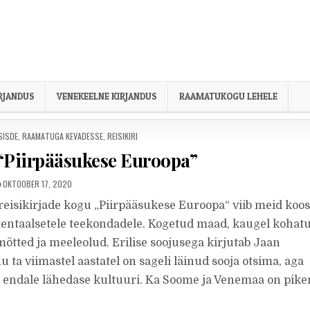
IRJANDUS
VENEKEELNE KIRJANDUS
RAAMATUKOGU LEHELE
SISDE
,
RAAMATUGA KEVADESSE
,
REISIKIRI
 “Piirpääsukese Euroopa”
PUBLISHED DATE:
OKTOOBER 17, 2020
reisikirjade kogu „Piirpääsukese Euroopa“ viib meid koo
mentaalsetele teekondadele. Kogetud maad, kaugel kohat
õtted ja meeleolud. Erilise soojusega kirjutab Jaan
u ta viimastel aastatel on sageli läinud sooja otsima, aga
t endale lähedase kultuuri. Ka Soome ja Venemaa on pike
.