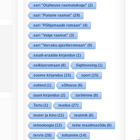
sari "Orpheuse raamatukogu"
(2)
sari "Punane raamat"
(29)
sari "Põhjamaade romaan"
(4)
sari "Valge raamat"
(3)
sari "Varraku ajaviiteromaan"
(9)
saudi-araabia kirjandus
(1)
seiklusromaan
(8)
Sightseeing
(1)
soome kirjandus
(15)
sport
(15)
suhted
(1)
sõltuvus
(6)
taani kirjandus
(2)
tarbimine
(8)
Tartu
(1)
teadus
(27)
teater ja kino
(11)
teatmik
(6)
tehnoloogia
(12)
teine maailmasõda
(6)
tervis
(28)
toitumine
(14)