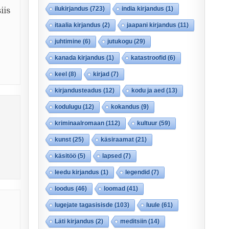
ilukirjandus
(723)
india kirjandus
(1)
iis
itaalia kirjandus
(2)
jaapani kirjandus
(11)
juhtimine
(6)
jutukogu
(29)
kanada kirjandus
(1)
katastroofid
(6)
keel
(8)
kirjad
(7)
kirjandusteadus
(12)
kodu ja aed
(13)
kodulugu
(12)
kokandus
(9)
kriminaalromaan
(112)
kultuur
(59)
kunst
(25)
käsiraamat
(21)
käsitöö
(5)
lapsed
(7)
leedu kirjandus
(1)
legendid
(7)
loodus
(46)
loomad
(41)
lugejate tagasisisde
(103)
luule
(61)
Läti kirjandus
(2)
meditsiin
(14)