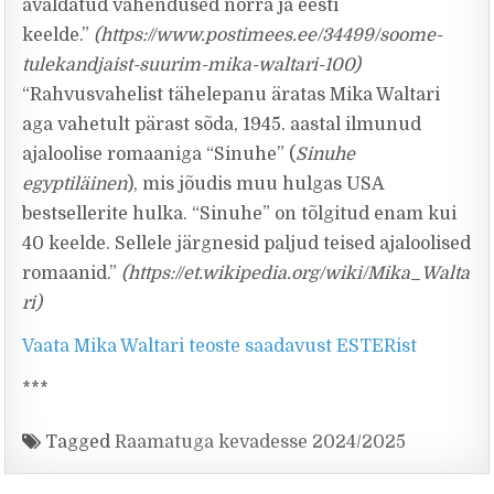
avaldatud vahendused norra ja eesti
keelde.”
(https://www.postimees.ee/34499/soome-
tulekandjaist-suurim-mika-waltari-100)
“Rahvusvahelist tähelepanu äratas Mika Waltari
aga vahetult pärast sõda, 1945. aastal ilmunud
ajaloolise romaaniga “Sinuhe” (
Sinuhe
egyptiläinen
), mis jõudis muu hulgas USA
bestsellerite hulka. “Sinuhe” on tõlgitud enam kui
40 keelde. Sellele järgnesid paljud teised ajaloolised
romaanid.”
(https://et.wikipedia.org/wiki/Mika_Walta
ri)
Vaata Mika Waltari teoste saadavust ESTERist
***
Tagged
Raamatuga kevadesse 2024/2025