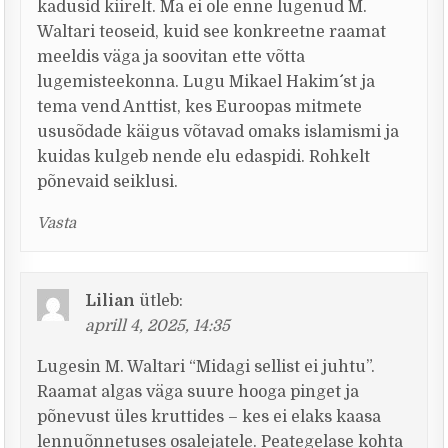
kadusid kiirelt. Ma ei ole enne lugenud M.
Waltari teoseid, kuid see konkreetne raamat
meeldis väga ja soovitan ette võtta
lugemisteekonna. Lugu Mikael Hakim´´´ st ja
tema vend Anttist, kes Euroopas mitmete
ususõdade käigus võtavad omaks islamismi ja
kuidas kulgeb nende elu edaspidi. Rohkelt
põnevaid seiklusi.
Vasta
Lilian
ütleb:
aprill 4, 2025, 14:35
Lugesin M. Waltari “Midagi sellist ei juhtu”.
Raamat algas väga suure hooga pinget ja
põnevust üles kruttides – kes ei elaks kaasa
lennuõnnetuses osalejatele. Peategelase kohta