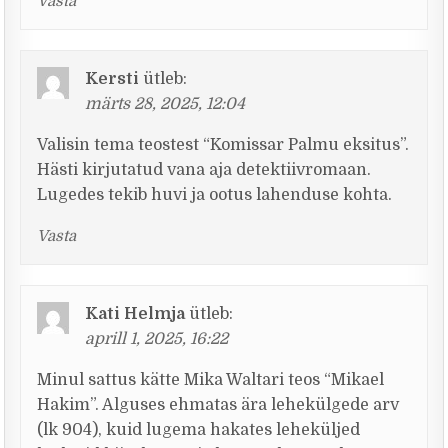
Vasta
Kersti
ütleb:
märts 28, 2025, 12:04
Valisin tema teostest “Komissar Palmu eksitus”.
Hästi kirjutatud vana aja detektiivromaan.
Lugedes tekib huvi ja ootus lahenduse kohta.
Vasta
Kati Helmja
ütleb:
aprill 1, 2025, 16:22
Minul sattus kätte Mika Waltari teos “Mikael
Hakim”. Alguses ehmatas ära lehekülgede arv
(lk 904), kuid lugema hakates leheküljed