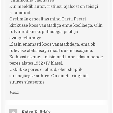
“Inimkonna vaenlased”
Kui meeldib autor, ristiusu ajaloost on teisigi
raamatuid.
Orelimäng meelitas mind Tartu Peetri
kirikusse koos vanatädiga enne kooliaega. Olin
tutvunud kirikupühadega, piibli ja
evangeeliumiga.
Elasin enamasti koos vanatädidega, ema oli
tulevase abikaasaga maal uusmaasaajana.
Kolhoosi asemel kolisid nad linna, elasin nende
peres alates 1952 (IV klass).
Usklikke peres ei olnud, olen skeptik
surmajärgse suhtes. On ainete ringkäik
suures süsteemis.
Vasta
Kaire K.
ütleb: