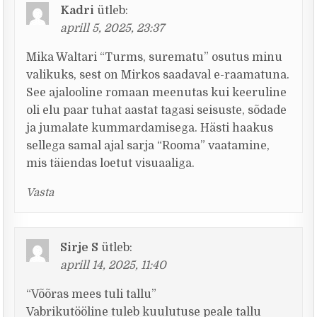
Kadri
ütleb:
aprill 5, 2025, 23:37
Mika Waltari “Turms, surematu” osutus minu
valikuks, sest on Mirkos saadaval e-raamatuna.
See ajalooline romaan meenutas kui keeruline
oli elu paar tuhat aastat tagasi seisuste, sõdade
ja jumalate kummardamisega. Hästi haakus
sellega samal ajal sarja “Rooma” vaatamine,
mis täiendas loetut visuaaliga.
Vasta
Sirje S
ütleb:
aprill 14, 2025, 11:40
“Võõras mees tuli tallu”
Vabrikutööline tuleb kuulutuse peale tallu