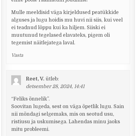
enne poole raamatuni jõudmist!
Mulle meeldisid väga kirjeldused peatükkide
alguses ja lugu hoidis mu huvi nii siis, kui veel
ei teadnud lõppu kui ka hiljem. Siiski ei
muutunud tegelased elavateks, pigem oli
tegemist näitlejatega laval.
Vasta
Reet, V.
ütleb:
detsember 28, 2024, 14:41
“Feliks õnnelik”.
Soovitan lugeda, sest on väga õpetlik lugu. Sain
nii mõndagi selgemaks, mis on seotud usu,
ristiusu ja uskumisega. Lahendas minu jaoks
mitu probleemi.