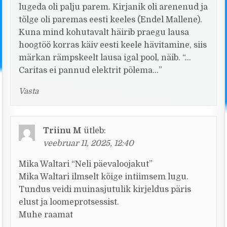
lugeda oli palju parem. Kirjanik oli arenenud ja
tõlge oli paremas eesti keeles (Endel Mallene).
Kuna mind kohutavalt häirib praegu lausa
hoogtöö korras käiv eesti keele hävitamine, siis
märkan rämpskeelt lausa igal pool, näib. “…
Caritas ei pannud elektrit põlema…”
Vasta
Triinu M
ütleb:
veebruar 11, 2025, 12:40
Mika Waltari “Neli päevaloojakut”
Mika Waltari ilmselt kõige intiimsem lugu.
Tundus veidi muinasjutulik kirjeldus päris
elust ja loomeprotsessist.
Muhe raamat