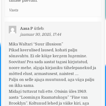
tänase päevani.
Vasta
Aasa P
ütleb:
jaanuar 30, 2025, 17:44
Mika Waltari “Suur illusioon”
Pikad keerulised laused, kohati palju
sõnavahtu. Ei ole kõige kergem lugemine.
Soovitan! Pea sada aastat tagasi kirjutatud,
noore mehe, algaja kirjaniku tähelepanekud ja
mõtted elust, armastusest, naistest ….
Palju on selle ajaga muutunud, aga väga palju
on ikka sama.
Midagi tuttavat tuli ette. Otsisin üles 1969.
aasta “Loomingu Raamatukogu” “Fine van
Brooklyn”. Koltunud lehed ja väike kiri, aga