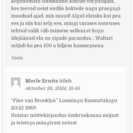
kogenematu uudishimu kohtab võrgutajaid,
kes teevad neist endile kokteile nagu praegugi-
moodsad ajad, mis muud! Algul elataks kui pea
ees ja siis kui selg ees, mingi varases nooruses
tehtud valik viib inimese selleni,et kogu
ülejäänud elu on vigade parandus… Waltari
mõjub ka pea 100 a hiljem kaasaegsena.
Vasta
Merle Ernits
ütleb:
oktoober 26, 2024, 16:48
“Fine van Brooklyn” Loomingu Raamatukogu
20/21 1969
Hoiatav mõttekirjandus ümbruskonna mõjust
ja teistega mängivast neiust.