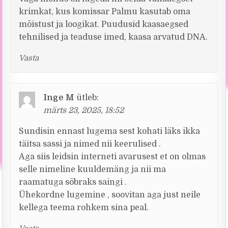
krimkat, kus komissar Palmu kasutab oma
mõistust ja loogikat. Puudusid kaasaegsed
tehnilised ja teaduse imed, kaasa arvatud DNA.
Vasta
Inge M
ütleb:
märts 23, 2025, 18:52
Sundisin ennast lugema sest kohati läks ikka
täitsa sassi ja nimed nii keerulised .
Aga siis leidsin interneti avarusest et on olmas
selle nimeline kuuldemäng ja nii ma
raamatuga sõbraks saingi .
Ühekordne lugemine , soovitan aga just neile
kellega teema rohkem sina peal.