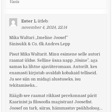
Vasta
Ester L
ütleb:
november 4, 2024, 22:14
Mika Waltari „Imeline Joosef”
Sinisukk & Co, tlk Andres Lepp
Pisut Mika Waltarit. Minu esimene selle autori
raamat üldse. Selline üsna napp „tõsine”, aga
samas ka lihtne ajaviiteromaan. Autorilt, kes
enamasti kirjutab-avaldab kobakaid telliseid.
Ja see siin on midagi alustuseks, isu
tekitamiseks…
Räägib see raamat rikkast perekonnast pärit
Kaarinist ja filosoofia magistrant Joosefist.
Joosef on tark, siiras, hämmastav psühholoog…