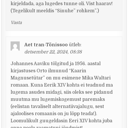
kirjeldada, aga lugedes tunne oli. Vist haarav!
(Tegelikult meeldis “Sinuhe” rohkem”.)
Vasta
Aet tran-Tõnissoo
ütleb:
detsember 22, 2024, 08:38
Johannes Aaviku tõlgitud ja 1956. aastal
kirjastuses Orto ilmunud “Kaarin
Magnusetütar” on mu esimene Mika Waltari
romaan. Kuna Eerik XIV kohta ei teadnud ma
lugema asudes midagi, siis oleks see pidanud
muutma mu lugemiskogemust paremaks
(eelistan tavaliselt alternatiivajalugu, sest
ajaloolises romaanis on ju lõpp teada!).
Loomulikult guugeldasin Eeri XIV kohta juba