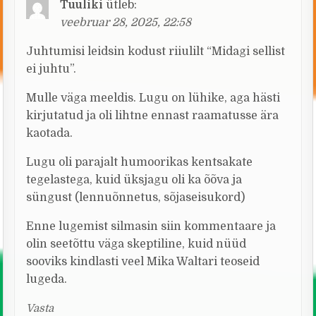
Tuuliki
ütleb:
veebruar 28, 2025, 22:58
Juhtumisi leidsin kodust riiulilt “Midagi sellist
ei juhtu”.
Mulle väga meeldis. Lugu on lühike, aga hästi
kirjutatud ja oli lihtne ennast raamatusse ära
kaotada.
Lugu oli parajalt humoorikas kentsakate
tegelastega, kuid üksjagu oli ka õõva ja
süngust (lennuõnnetus, sõjaseisukord)
Enne lugemist silmasin siin kommentaare ja
olin seetõttu väga skeptiline, kuid nüüd
sooviks kindlasti veel Mika Waltari teoseid
lugeda.
Vasta