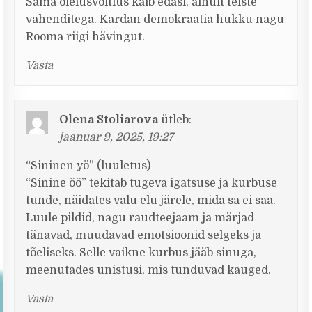
Sama olelusvõitlus käib edasi, ainult teiste
vahenditega. Kardan demokraatia hukku nagu
Rooma riigi hävingut.
Vasta
Olena Stoliarova
ütleb:
jaanuar 9, 2025, 19:27
“Sininen yö” (luuletus)
“Sinine öö” tekitab tugeva igatsuse ja kurbuse
tunde, näidates valu elu järele, mida sa ei saa.
Luule pildid, nagu raudteejaam ja märjad
tänavad, muudavad emotsioonid selgeks ja
tõeliseks. Selle vaikne kurbus jääb sinuga,
meenutades unistusi, mis tunduvad kauged.
Vasta