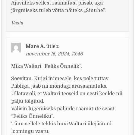
Ajaviiteks sellest raamatust piisab, aga
järgmiseks tuleb võtta näiteks „Sinuhe”.
Vasta
Mare A.
ütleb:
november 15, 2024, 13:46
Mika Waltari “Feliks Õnnelik”.
Soovitan. Kuigi inimesele, kes pole tuttav
Piibliga, jääb nii mõndagi arusaamatuks.
Üllatav oli, et Waltari teoseid on eesti keelde nii
palju tõlgitud.
Valisin lugemiseks paljude raamatute seast
“Feliks Õnneliku”.
Tänu sellele tekkis huvi Waltari ülejäänud
loomingu vastu.