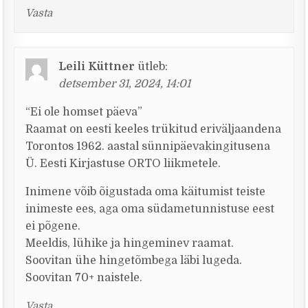
Vasta
Leili Küttner
ütleb:
detsember 31, 2024, 14:01
“Ei ole homset päeva”
Raamat on eesti keeles trükitud eriväljaandena
Torontos 1962. aastal sünnipäevakingitusena
Ü. Eesti Kirjastuse ORTO liikmetele.
Inimene võib õigustada oma käitumist teiste
inimeste ees, aga oma südametunnistuse eest
ei põgene.
Meeldis, lühike ja hingeminev raamat.
Soovitan ühe hingetõmbega läbi lugeda.
Soovitan 70+ naistele.
Vasta