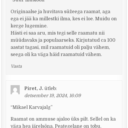
“Suur illusioon”
Originaalse ja huvitava süžeega raamat, aga
ega ei jää ka millestki ilma, kes ei loe. Muidu on
kerge lugemine.
Hästi ei saa aru, mis tegi selle raamatu nii
müüdavaks ja populaarseks. Kirjutatud ca 100
aastat tagasi, mil raamatuid oli palju vähem,
seega oli ka väga häid raamatuid vähem.
Vasta
Piret, J.
ütleb:
detsember 19, 2024, 16:09
“Mikael Karvajalg”
Raamat on ammuse ajaloo üks pilt. Sellel on ka
väga hea järelsõna. Peategelane on tobu.