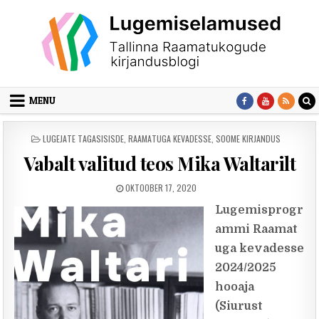
Skip to content
MENU
POSTED IN
LUGEJATE TAGASISISDE
,
RAAMATUGA KEVADESSE
,
SOOME KIRJANDUS
Vabalt valitud teos Mika Waltarilt
PUBLISHED DATE:
OKTOOBER 17, 2020
Lugemisprogr
ammi
Raamat
uga kevadesse
2024/2025
hooaja
(Siurust