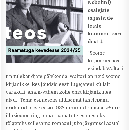
Nobelini)
osalejate
tagasiside
leiate
kommentaari
dest
⇓
“Soome
kirjandusloos
esindab Waltari
nn tulekandjate põlvkonda. Waltari on neid soome
kirjanikke, kes jõudsid eesti lugejateni küllalt
varakult, enam-vähem kohe oma kirjanikutee
algul. Tema esimeseks üldisemat tähelepanu
äratanud teoseks sai 1928 ilmunud romaan «Suur
illusioon» ning tema raamatute esimesteks
tõlgeteks sellesama romaani juba järgmisel aastal