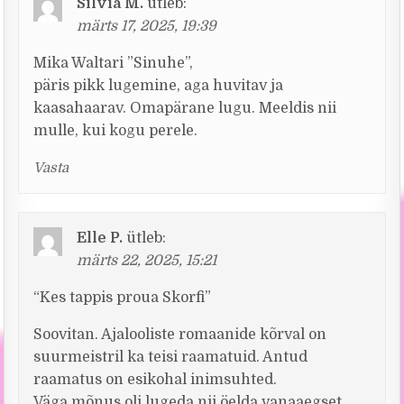
Silvia M.
ütleb:
märts 17, 2025, 19:39
Mika Waltari ”Sinuhe”,
päris pikk lugemine, aga huvitav ja
kaasahaarav. Omapärane lugu. Meeldis nii
mulle, kui kogu perele.
Vasta
Elle P.
ütleb:
märts 22, 2025, 15:21
“Kes tappis proua Skorfi”
Soovitan. Ajalooliste romaanide kõrval on
suurmeistril ka teisi raamatuid. Antud
raamatus on esikohal inimsuhted.
Väga mõnus oli lugeda nii öelda vanaaegset