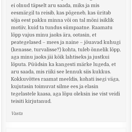
ei olnud täpselt aru saada, miks ja mis
eesmärgil ta reisib, kas põgeneb, kas üritab
sõja eest pakku minna või on tal mõni isiklik
motiiv, kuid ta tundus sümpaatne. Raamatu
lõpp vajus minu jaoks ära, ootasin, et
peategelased – mees ja naine – jõuavad kuhugi
(kenasse, turvalisse?) kohta, tuleb õnnelik lõpp,
aga minu jaoks jäi kõik lahtiseks ja justkui
lõputa. Püüdsin ka kangesti märke lugeda, et
aru saada, mis riiki see lennuk siis kukkus.
Kokkuvõttes raamat meeldis, kohati isegi väga,
kujutasin toimuvat silme ees ja elasin
tegelastele kaasa, aga lõpu oleksin ise vist veidi
teisiti kirjutanud.
Vasta