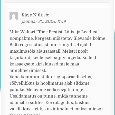
Sirje N
ütleb:
jaanuar 30, 2025, 17:19
Mika Waltari “Tõde Eestist, Lätist ja Leedust”
Kompaktne, kergesti mõistetav ülevaade kolme
Balti riigi saatusest murrangulisel ajal II
maailmasõja algusaastail. Meistri poolt
kirjutatud, keeleliselt sujuv lugeda. Köitsid
kaasaegsete kirjeldused meie maa
annekteerimisest.
Vene kommunistliku riigiaparaadi õelus,
röövellikkus ja hoolimatus ajab südame
pahaks. Me teame seda sovjeti hinge.
Usaldamatus on tunne, mida tunneme
idanaabri suhtes. Korralagedus, laiskus,
valelikkus – riik, kus inimelu ei maksa midagi