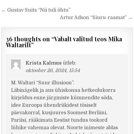
Navigeerimine
← Gustav Suits “Nii tuli õhtu”
Artur Adson “Siuru-raamat” →
36 thoughts on “
Vabalt valitud teos Mika
Waltarilt
”
Krista Kalmus
ütleb:
oktoober 26, 2024, 15:54
M. Waltari “Suur illusioon”.
Läbinägelik ja aus ühiskonna hetkeolukorra
kirjeldus enne järgmiste kümnendite sõda,
idee Euroopa ühendriikidest tõsiselt
päevakorral, kusjuures Soomest Berliini,
Pariisi, rääkimata Eestist tundus tookord
lühike vahemaa olevat. Noorte inimeste ablas