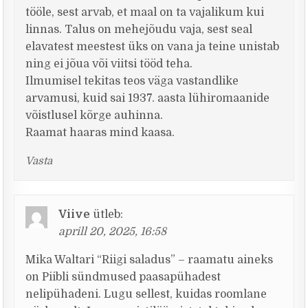
tööle, sest arvab, et maal on ta vajalikum kui
linnas. Talus on mehejõudu vaja, sest seal
elavatest meestest üks on vana ja teine unistab
ning ei jõua või viitsi tööd teha.
Ilmumisel tekitas teos väga vastandlike
arvamusi, kuid sai 1937. aasta lühiromaanide
võistlusel kõrge auhinna.
Raamat haaras mind kaasa.
Vasta
Viive
ütleb:
aprill 20, 2025, 16:58
Mika Waltari “Riigi saladus” – raamatu aineks
on Piibli sündmused paasapühadest
nelipühadeni. Lugu sellest, kuidas roomlane