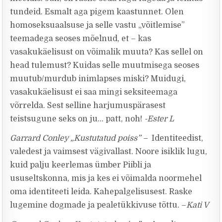
tundeid. Esmalt aga pigem kaastunnet. Olen
homoseksuaalsuse ja selle vastu „võitlemise”
teemadega seoses mõelnud, et – kas
vasakukäelisust on võimalik muuta? Kas sellel on
head tulemust? Kuidas selle muutmisega seoses
muutub/murdub inimlapses miski? Muidugi,
vasakukäelisust ei saa mingi seksiteemaga
võrrelda. Sest selline harjumuspärasest
teistsugune seks on ju… patt, noh!
-Ester L
Garrard Conley „Kustutatud poiss” –
Identiteedist,
valedest ja vaimsest vägivallast. Noore isiklik lugu,
kuid palju keerlemas ümber Piibli ja
ususeltskonna, mis ja kes ei võimalda noormehel
oma identiteeti leida. Kahepalgelisusest. Raske
lugemine dogmade ja pealetükkivuse tõttu. –
Kati V