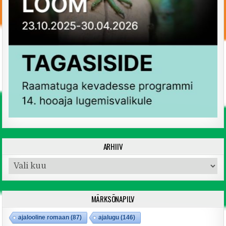
ARHIIV
Arhiiv
MÄRKSÕNAPILV
ajalooline romaan
(87)
ajalugu
(146)