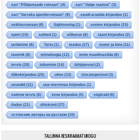
sari "Põhjamaade romaan"
(4)
sari "Valge raamat"
(3)
sari "Varraku ajaviiteromaan"
(9)
saudi-araabia kirjandus
(1)
seiklusromaan
(8)
Sightseeing
(1)
soome kirjandus
(15)
sport
(15)
suhted
(1)
sõltuvus
(6)
taani kirjandus
(2)
tarbimine
(8)
Tartu
(1)
teadus
(27)
teater ja kino
(11)
teatmik
(6)
tehnoloogia
(12)
teine maailmasõda
(6)
tervis
(28)
toitumine
(14)
tähtpäevad
(2)
tõlkekirjandus
(25)
ulme
(33)
Uncategorized
(3)
usundid
(11)
uus-meremaa kirjandus
(1)
vaimne tervis
(6)
vene kirjandus
(5)
vägivald
(6)
õudus
(21)
ühiskond
(37)
эстонские авторы на русском
(10)
TALLINNA KESKRAAMATUKOGU