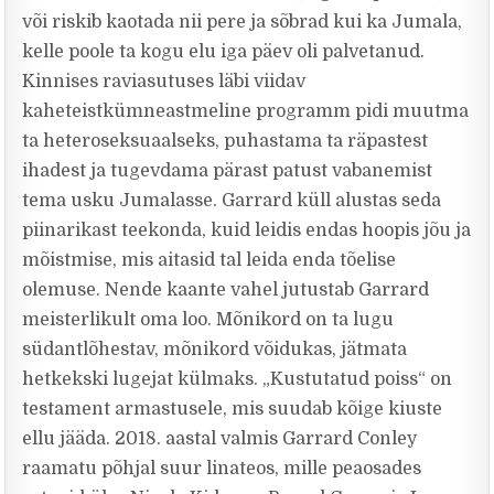
või riskib kaotada nii pere ja sõbrad kui ka Jumala,
kelle poole ta kogu elu iga päev oli palvetanud.
Kinnises raviasutuses läbi viidav
kaheteistkümneastmeline programm pidi muutma
ta heteroseksuaalseks, puhastama ta räpastest
ihadest ja tugevdama pärast patust vabanemist
tema usku Jumalasse. Garrard küll alustas seda
piinarikast teekonda, kuid leidis endas hoopis jõu ja
mõistmise, mis aitasid tal leida enda tõelise
olemuse. Nende kaante vahel jutustab Garrard
meisterlikult oma loo. Mõnikord on ta lugu
südantlõhestav, mõnikord võidukas, jätmata
hetkekski lugejat külmaks. „Kustutatud poiss“ on
testament armastusele, mis suudab kõige kiuste
ellu jääda. 2018. aastal valmis Garrard Conley
raamatu põhjal suur linateos, mille peaosades