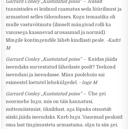
Garrard Conley „Kustutatud poiss” –
Ausalt
tunnistades ei leidnud raamatus seda lüürilisust ja
armastust selles tähenduses. Kogu temaatika oli
mulle vastuvõtmatu (ilmselt mängivad rolli ka
vanusega kaasnevad arusaamad ja normid).
Mingile kontingendile läheb kindlasti peale.
-Kadri
M
Garrard Conley „Kustutatud poiss” –
Kuidas jääda
iseendaks survestatud lähedaste poolt? Teekond
iseendani ja iseendasse. Minu poolehoiu sai
esimestel loetutel lehekülgedel. –
Inge M
Garrard Conley „Kustutatud poiss” –
Ühe gei
noormehe lugu, mis on täis kannatusi,
mittemõistmist, üksildust, aga lõpuks otsustab
siiski jääda iseendaks. Kurb lugu. Vanemad peaksid
oma last tingimusteta armastama, olgu ta siis gei,