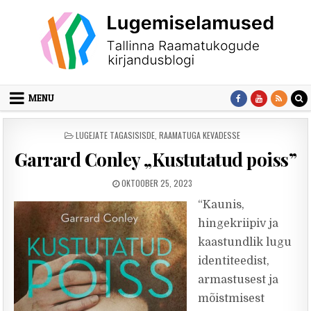
Skip to content
MENU
POSTED IN
LUGEJATE TAGASISISDE
,
RAAMATUGA KEVADESSE
Garrard Conley „Kustutatud poiss”
PUBLISHED DATE:
OKTOOBER 25, 2023
“Kaunis,
hingekriipiv ja
kaastundlik lugu
identiteedist,
armastusest ja
mõistmisest