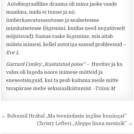
Autobiograafiline draama oli minu jaoks vaade
maailma, mida ei tunne ja nö.
ümberkasvatusasutusse ja sealsetessse
inimkatsetesse (õigemini, kuidas need negatiivselt
mõjutavad). Samas raske lugemine, mis aitab
mõista inimesi, kellel autoriga samad probleemid –
Eve L
Garrard Conley „Kustutatud poiss” –
Huvitav ja ka
valus oli lugeda noore inimese mõtteid ja
eneseotsinguid, kui ta peab kaitsma meile mitte
tavapärase mehe seksuaalkäitumist.
-Triinu M
Navigeerimine
← Bohumil Hrabal „Ma teenindasin inglise kuningat”
Christy Lefteri „Aleppo linna mesinik” →