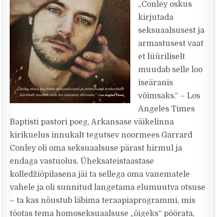
„Conley oskus
kirjutada
seksuaalsusest ja
armastusest vaat
et lüüriliselt
muudab selle loo
iseäranis
võimsaks.“ – Los
Angeles Times
Baptisti pastori poeg, Arkansase väikelinna
kirikuelus innukalt tegutsev noormees Garrard
Conley oli oma seksuaalsuse pärast hirmul ja
endaga vastuolus. Üheksateistaastase
kolledžiõpilasena jäi ta sellega oma vanematele
vahele ja oli sunnitud langetama elumuutva otsuse
– ta kas nõustub läbima teraapiaprogrammi, mis
tõotas tema homoseksuaalsuse „õigeks“ pöörata,