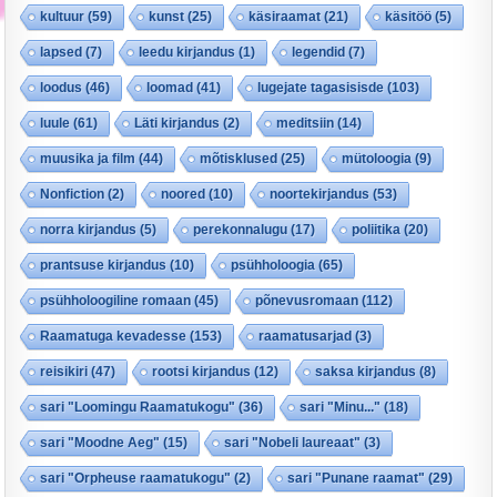
kultuur
(59)
kunst
(25)
käsiraamat
(21)
käsitöö
(5)
lapsed
(7)
leedu kirjandus
(1)
legendid
(7)
loodus
(46)
loomad
(41)
lugejate tagasisisde
(103)
luule
(61)
Läti kirjandus
(2)
meditsiin
(14)
muusika ja film
(44)
mõtisklused
(25)
mütoloogia
(9)
Nonfiction
(2)
noored
(10)
noortekirjandus
(53)
norra kirjandus
(5)
perekonnalugu
(17)
poliitika
(20)
prantsuse kirjandus
(10)
psühholoogia
(65)
psühholoogiline romaan
(45)
põnevusromaan
(112)
Raamatuga kevadesse
(153)
raamatusarjad
(3)
reisikiri
(47)
rootsi kirjandus
(12)
saksa kirjandus
(8)
sari "Loomingu Raamatukogu"
(36)
sari "Minu..."
(18)
sari "Moodne Aeg"
(15)
sari "Nobeli laureaat"
(3)
sari "Orpheuse raamatukogu"
(2)
sari "Punane raamat"
(29)