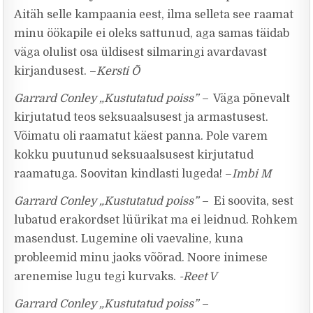
Aitäh selle kampaania eest, ilma selleta see raamat
minu öökapile ei oleks sattunud, aga samas täidab
väga olulist osa üldisest silmaringi avardavast
kirjandusest. –
Kersti Õ
Garrard Conley „Kustutatud poiss” –
Väga põnevalt
kirjutatud teos seksuaalsusest ja armastusest.
Võimatu oli raamatut käest panna. Pole varem
kokku puutunud seksuaalsusest kirjutatud
raamatuga. Soovitan kindlasti lugeda! –
Imbi M
Garrard Conley „Kustutatud poiss” –
Ei soovita, sest
lubatud erakordset lüürikat ma ei leidnud. Rohkem
masendust. Lugemine oli vaevaline, kuna
probleemid minu jaoks võõrad. Noore inimese
arenemise lugu tegi kurvaks.
-Reet V
Garrard Conley „Kustutatud poiss” –