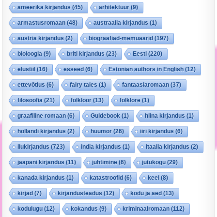
ameerika kirjandus
(45)
arhitektuur
(9)
armastusromaan
(48)
austraalia kirjandus
(1)
austria kirjandus
(2)
biograafiad-memuaarid
(197)
bioloogia
(9)
briti kirjandus
(23)
Eesti
(220)
elustiil
(16)
esseed
(6)
Estonian authors in English
(12)
ettevõtlus
(6)
fairy tales
(1)
fantaasiaromaan
(37)
filosoofia
(21)
folkloor
(13)
folklore
(1)
graafiline romaan
(6)
Guidebook
(1)
hiina kirjandus
(1)
hollandi kirjandus
(2)
huumor
(26)
iiri kirjandus
(6)
ilukirjandus
(723)
india kirjandus
(1)
itaalia kirjandus
(2)
jaapani kirjandus
(11)
juhtimine
(6)
jutukogu
(29)
kanada kirjandus
(1)
katastroofid
(6)
keel
(8)
kirjad
(7)
kirjandusteadus
(12)
kodu ja aed
(13)
kodulugu
(12)
kokandus
(9)
kriminaalromaan
(112)