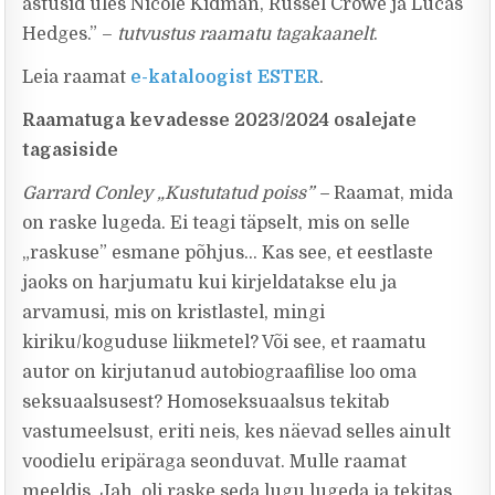
astusid üles Nicole Kidman, Russel Crowe ja Lucas
Hedges.” –
tutvustus raamatu tagakaanelt
.
Leia raamat
e-kataloogist ESTER
.
Raamatuga kevadesse
2023/2024
osalejate
tagasiside
Garrard Conley „Kustutatud poiss” –
Raamat, mida
on raske lugeda. Ei teagi täpselt, mis on selle
„raskuse” esmane põhjus… Kas see, et eestlaste
jaoks on harjumatu kui kirjeldatakse elu ja
arvamusi, mis on kristlastel, mingi
kiriku/koguduse liikmetel? Või see, et raamatu
autor on kirjutanud autobiograafilise loo oma
seksuaalsusest? Homoseksuaalsus tekitab
vastumeelsust, eriti neis, kes näevad selles ainult
voodielu eripäraga seonduvat. Mulle raamat
meeldis. Jah, oli raske seda lugu lugeda ja tekitas