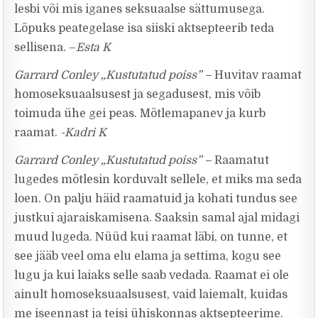
lesbi või mis iganes seksuaalse sättumusega.
Lõpuks peategelase isa siiski aktsepteerib teda
sellisena. –
Esta K
Garrard Conley „Kustutatud poiss” –
Huvitav raamat
homoseksuaalsusest ja segadusest, mis võib
toimuda ühe gei peas. Mõtlemapanev ja kurb
raamat.
-Kadri K
Garrard Conley „Kustutatud poiss” –
Raamatut
lugedes mõtlesin korduvalt sellele, et miks ma seda
loen. On palju häid raamatuid ja kohati tundus see
justkui ajaraiskamisena. Saaksin samal ajal midagi
muud lugeda. Nüüd kui raamat läbi, on tunne, et
see jääb veel oma elu elama ja settima, kogu see
lugu ja kui laiaks selle saab vedada. Raamat ei ole
ainult homoseksuaalsusest, vaid laiemalt, kuidas
me iseennast ja teisi ühiskonnas aktsepteerime.