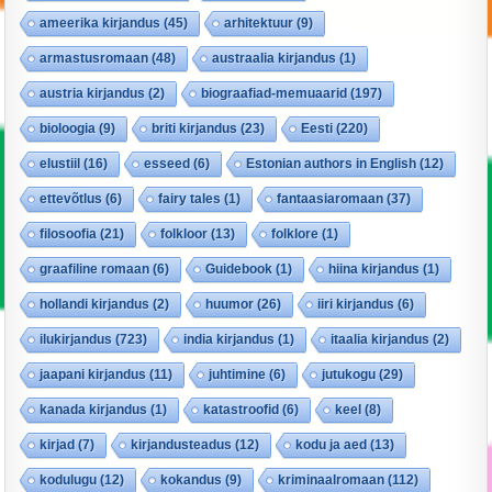
ameerika kirjandus
(45)
arhitektuur
(9)
armastusromaan
(48)
austraalia kirjandus
(1)
austria kirjandus
(2)
biograafiad-memuaarid
(197)
bioloogia
(9)
briti kirjandus
(23)
Eesti
(220)
elustiil
(16)
esseed
(6)
Estonian authors in English
(12)
ettevõtlus
(6)
fairy tales
(1)
fantaasiaromaan
(37)
filosoofia
(21)
folkloor
(13)
folklore
(1)
graafiline romaan
(6)
Guidebook
(1)
hiina kirjandus
(1)
hollandi kirjandus
(2)
huumor
(26)
iiri kirjandus
(6)
ilukirjandus
(723)
india kirjandus
(1)
itaalia kirjandus
(2)
jaapani kirjandus
(11)
juhtimine
(6)
jutukogu
(29)
kanada kirjandus
(1)
katastroofid
(6)
keel
(8)
kirjad
(7)
kirjandusteadus
(12)
kodu ja aed
(13)
kodulugu
(12)
kokandus
(9)
kriminaalromaan
(112)