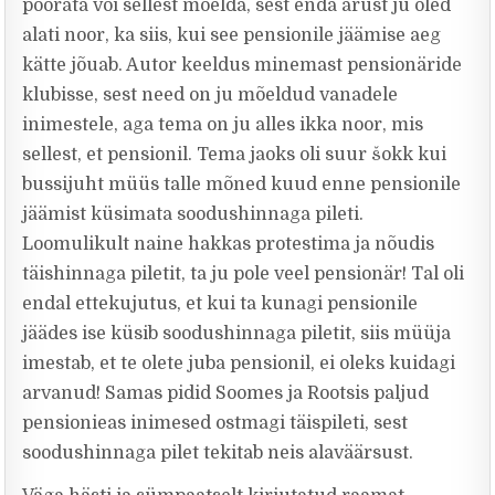
pöörata või sellest mõelda, sest enda arust ju oled
alati noor, ka siis, kui see pensionile jäämise aeg
kätte jõuab. Autor keeldus minemast pensionäride
klubisse, sest need on ju mõeldud vanadele
inimestele, aga tema on ju alles ikka noor, mis
sellest, et pensionil. Tema jaoks oli suur šokk kui
bussijuht müüs talle mõned kuud enne pensionile
jäämist küsimata soodushinnaga pileti.
Loomulikult naine hakkas protestima ja nõudis
täishinnaga piletit, ta ju pole veel pensionär! Tal oli
endal ettekujutus, et kui ta kunagi pensionile
jäädes ise küsib soodushinnaga piletit, siis müüja
imestab, et te olete juba pensionil, ei oleks kuidagi
arvanud! Samas pidid Soomes ja Rootsis paljud
pensionieas inimesed ostmagi täispileti, sest
soodushinnaga pilet tekitab neis alaväärsust.