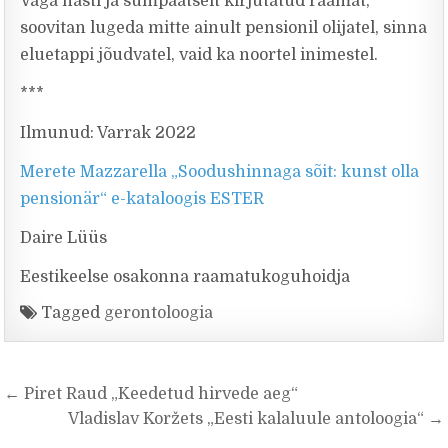
Väga hästi ja sümpaatselt kirjutatud raamat,
soovitan lugeda mitte ainult pensionil olijatel, sinna
eluetappi jõudvatel, vaid ka noortel inimestel.
***
Ilmunud: Varrak 2022
Merete Mazzarella „Soodushinnaga sõit: kunst olla
pensionär“ e-kataloogis ESTER
Daire Lüüs
Eestikeelse osakonna raamatukoguhoidja
Tagged
gerontoloogia
Navigeerimine
← Piret Raud „Keedetud hirvede aeg“
Vladislav Koržets „Eesti kalaluule antoloogia“ →