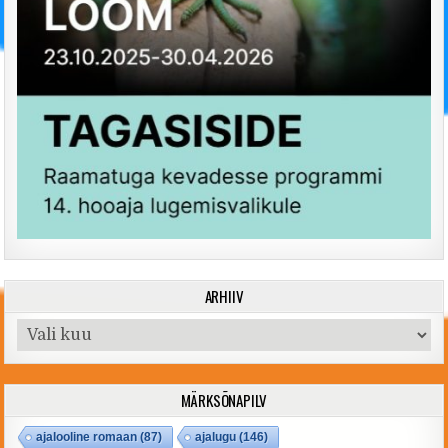
ARHIIV
Arhiiv
MÄRKSÕNAPILV
ajalooline romaan
(87)
ajalugu
(146)