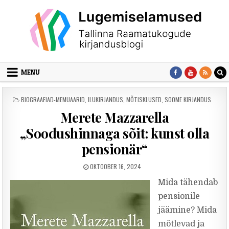
Skip to content
MENU
POSTED IN
BIOGRAAFIAD-MEMUAARID
,
ILUKIRJANDUS
,
MÕTISKLUSED
,
SOOME KIRJANDUS
Merete Mazzarella
„Soodushinnaga sõit: kunst olla
pensionär“
PUBLISHED DATE:
OKTOOBER 16, 2024
Mida tähendab
pensionile
jäämine? Mida
mõtlevad ja