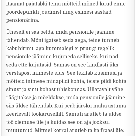
Raamat pajatabki tema mõtteid mõned kuud enne
pöördepunkti jõudmist ning esimesi aastaid
pensionärina.
Üheselt ei saa öelda, mida pensionile jäämine
tähendab. Mõni igatseb seda aega, teine tunneb
kabuhirmu, aga kummalegi ei pruugi tegelik
pensionile jäämine kujuneda selliseks, kui nad
seda ette kujutasid. Samas on see kindlasti üks
verstapost inimeste elus. See tekitab küsimusi ja
mõtteid inimese minapildi kohta, teiste pildi kohta
sinust ja sinu kohast ühiskonnas. Üllatavalt vähe
räägitakse ja mõeldakse, mida pensionile jäämine
siis üldse tähendab. Kui peab järsku maha astuma
keerlevalt töökarusellilt. Samuti arutleb ta üldse
töö olemuse üle ja kuidas see on aja jooksul
muutunud. Mitmel korral arutleb ta ka fraasi üle: