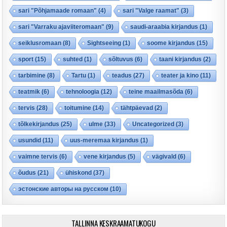
sari "Põhjamaade romaan"
(4)
sari "Valge raamat"
(3)
sari "Varraku ajaviiteromaan"
(9)
saudi-araabia kirjandus
(1)
seiklusromaan
(8)
Sightseeing
(1)
soome kirjandus
(15)
sport
(15)
suhted
(1)
sõltuvus
(6)
taani kirjandus
(2)
tarbimine
(8)
Tartu
(1)
teadus
(27)
teater ja kino
(11)
teatmik
(6)
tehnoloogia
(12)
teine maailmasõda
(6)
tervis
(28)
toitumine
(14)
tähtpäevad
(2)
tõlkekirjandus
(25)
ulme
(33)
Uncategorized
(3)
usundid
(11)
uus-meremaa kirjandus
(1)
vaimne tervis
(6)
vene kirjandus
(5)
vägivald
(6)
õudus
(21)
ühiskond
(37)
эстонские авторы на русском
(10)
TALLINNA KESKRAAMATUKOGU