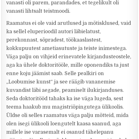
vanasti oli parem, parandades, et tegelikult oli
vanasti lihtsalt teistmoodi.
Raamatus ei ole vaid arutlused ja mõtisklused, vaid
ka sellel eluperioodil autori läbielatust,
perekonnast, sõpradest, töökaaslastest,
kokkupuutest ametiasutuste ja teiste inimestega.
Väga palju on vihjeid erinevatele kirjandusteostele,
aga ka ühele doktoritööle, mille oponendiks ta just
enne koju jäämist saab. Selle pealkiri on
„Loobumise kunst“ ja see räägib vananemise
kuvandist läbi aegade, peamiselt ilukirjanduses.
Seda doktoritööd tahaks ka ise väga lugeda, sest
teema haakub mu magistriõpingutega ülikoolis.
Üldse oli selles raamatus väga palju mõtteid, mida
olen isegi ülikooli loengutelt kaasa saanud, aga
millele ise varasemalt ei osanud tähelepanu