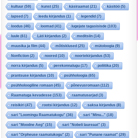
kultuur
(59)
kunst
(25)
käsiraamat
(21)
käsitöö
(5)
lapsed
(7)
leedu kirjandus
(1)
legendid
(7)
loodus
(46)
loomad
(41)
lugejate tagasisisde
(103)
luule
(61)
Läti kirjandus
(2)
meditsiin
(14)
muusika ja film
(44)
mõtisklused
(25)
mütoloogia
(9)
Nonfiction
(2)
noored
(10)
noortekirjandus
(53)
norra kirjandus
(5)
perekonnalugu
(17)
poliitika
(20)
prantsuse kirjandus
(10)
psühholoogia
(65)
psühholoogiline romaan
(45)
põnevusromaan
(112)
Raamatuga kevadesse
(153)
raamatusarjad
(3)
reisikiri
(47)
rootsi kirjandus
(12)
saksa kirjandus
(8)
sari "Loomingu Raamatukogu"
(36)
sari "Minu..."
(18)
sari "Moodne Aeg"
(15)
sari "Nobeli laureaat"
(3)
sari "Orpheuse raamatukogu"
(2)
sari "Punane raamat"
(29)