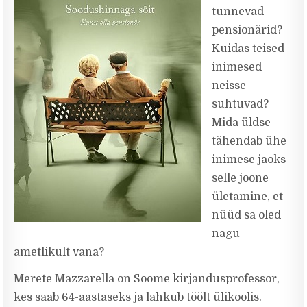
tunnevad
pensionärid?
Kuidas teised
inimesed
neisse
suhtuvad?
Mida üldse
tähendab ühe
inimese jaoks
selle joone
ületamine, et
nüüd sa oled
nagu
ametlikult vana?
Merete Mazzarella on Soome kirjandusprofessor,
kes saab 64-aastaseks ja lahkub töölt ülikoolis.