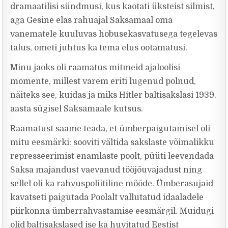
dramaatilisi sündmusi, kus kaotati üksteist silmist,
aga Gesine elas rahuajal Saksamaal oma
vanematele kuuluvas hobusekasvatusega tegelevas
talus, ometi juhtus ka tema elus ootamatusi.
Minu jaoks oli raamatus mitmeid ajaloolisi
momente, millest varem eriti lugenud polnud,
näiteks see, kuidas ja miks Hitler baltisakslasi 1939.
aasta sügisel Saksamaale kutsus.
Raamatust saame teada, et ümberpaigutamisel oli
mitu eesmärki: sooviti vältida sakslaste võimalikku
represseerimist enamlaste poolt, püüti leevendada
Saksa majandust vaevanud tööjõuvajadust ning
sellel oli ka rahvuspoliitiline mõõde. Ümberasujaid
kavatseti paigutada Poolalt vallutatud idaaladele
piirkonna ümberrahvastamise eesmärgil. Muidugi
olid baltisakslased ise ka huvitatud Eestist