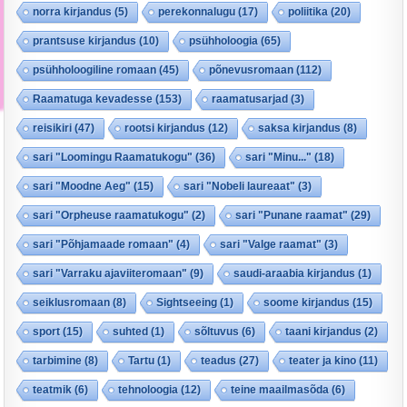
norra kirjandus
(5)
perekonnalugu
(17)
poliitika
(20)
prantsuse kirjandus
(10)
psühholoogia
(65)
psühholoogiline romaan
(45)
põnevusromaan
(112)
Raamatuga kevadesse
(153)
raamatusarjad
(3)
reisikiri
(47)
rootsi kirjandus
(12)
saksa kirjandus
(8)
sari "Loomingu Raamatukogu"
(36)
sari "Minu..."
(18)
sari "Moodne Aeg"
(15)
sari "Nobeli laureaat"
(3)
sari "Orpheuse raamatukogu"
(2)
sari "Punane raamat"
(29)
sari "Põhjamaade romaan"
(4)
sari "Valge raamat"
(3)
sari "Varraku ajaviiteromaan"
(9)
saudi-araabia kirjandus
(1)
seiklusromaan
(8)
Sightseeing
(1)
soome kirjandus
(15)
sport
(15)
suhted
(1)
sõltuvus
(6)
taani kirjandus
(2)
tarbimine
(8)
Tartu
(1)
teadus
(27)
teater ja kino
(11)
teatmik
(6)
tehnoloogia
(12)
teine maailmasõda
(6)