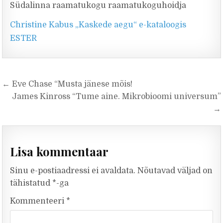
Südalinna raamatukogu raamatukoguhoidja
Christine Kabus „Kaskede aegu“ e-kataloogis
ESTER
Navigeerimine
← Eve Chase “Musta jänese mõis!
James Kinross “Tume aine. Mikrobioomi universum”
→
Lisa kommentaar
Sinu e-postiaadressi ei avaldata.
Nõutavad väljad on
tähistatud
*
-ga
Kommenteeri
*