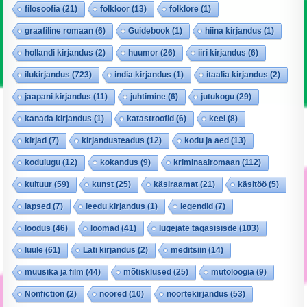
filosoofia
(21)
folkloor
(13)
folklore
(1)
graafiline romaan
(6)
Guidebook
(1)
hiina kirjandus
(1)
hollandi kirjandus
(2)
huumor
(26)
iiri kirjandus
(6)
ilukirjandus
(723)
india kirjandus
(1)
itaalia kirjandus
(2)
jaapani kirjandus
(11)
juhtimine
(6)
jutukogu
(29)
kanada kirjandus
(1)
katastroofid
(6)
keel
(8)
kirjad
(7)
kirjandusteadus
(12)
kodu ja aed
(13)
kodulugu
(12)
kokandus
(9)
kriminaalromaan
(112)
kultuur
(59)
kunst
(25)
käsiraamat
(21)
käsitöö
(5)
lapsed
(7)
leedu kirjandus
(1)
legendid
(7)
loodus
(46)
loomad
(41)
lugejate tagasisisde
(103)
luule
(61)
Läti kirjandus
(2)
meditsiin
(14)
muusika ja film
(44)
mõtisklused
(25)
mütoloogia
(9)
Nonfiction
(2)
noored
(10)
noortekirjandus
(53)