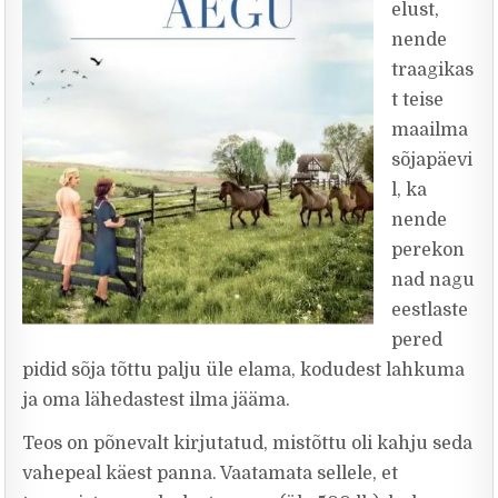
elust,
nende
traagikas
t teise
maailma
sõjapäevi
l, ka
nende
perekon
nad nagu
eestlaste
pered
pidid sõja tõttu palju üle elama, kodudest lahkuma
ja oma lähedastest ilma jääma.
Teos on põnevalt kirjutatud, mistõttu oli kahju seda
vahepeal käest panna. Vaatamata sellele, et