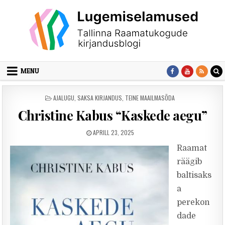
Skip to content
MENU
POSTED IN
AJALUGU
,
SAKSA KIRJANDUS
,
TEINE MAAILMASÕDA
Christine Kabus “Kaskede aegu”
PUBLISHED DATE:
APRILL 23, 2025
Raamat
räägib
baltisaks
a
perekon
dade