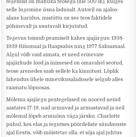
tegemist on mahuka teosega (üle 500 lk), kulges
selle lugemine üsna ladusalt. Autoril on ajaloo-
alane haridus, mistõttu on see teos faktidele
põhinevalt ja usutavalt kirjutatud.
Tegevus toimub peamiselt kahes ajajärgus: 1938-
1939 Hiiumaal ja Haapsalus ning 1977 Saksamaal.
Algul võib vaid aimata, et need erinevate
ajajärkude lood ja inimesed on omavahel seotud,
teose arenedes saab sellele ka kinnitust. Lõplik
lahendus ühele minevikusaladusele selgub alles
raamatu lõpuosas.
Mõlema ajajärgu peategelased on noored neiud
aastates 17-19, nad armuvad ja armastavad ja neil
mõlemal lõpeb armuõnn väga järsku. Charlotte
puhul, kes elas ja tegutses pöördeliste sündmuste
ajal Eestis, võib mõistetav olla, et sõja ajal juhtus