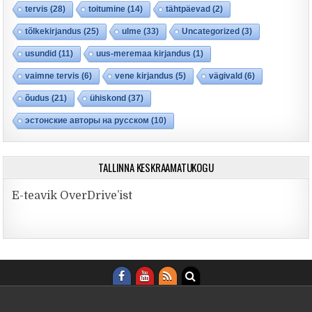
tervis
(28)
toitumine
(14)
tähtpäevad
(2)
tõlkekirjandus
(25)
ulme
(33)
Uncategorized
(3)
usundid
(11)
uus-meremaa kirjandus
(1)
vaimne tervis
(6)
vene kirjandus
(5)
vägivald
(6)
õudus
(21)
ühiskond
(37)
эстонские авторы на русском
(10)
TALLINNA KESKRAAMATUKOGU
E-teavik OverDrive’ist