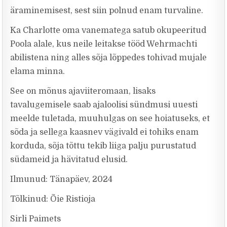
äraminemisest, sest siin polnud enam turvaline.
Ka Charlotte oma vanematega satub okupeeritud
Poola alale, kus neile leitakse tööd Wehrmachti
abilistena ning alles sõja lõppedes tohivad mujale
elama minna.
See on mõnus ajaviiteromaan, lisaks
tavalugemisele saab ajaloolisi sündmusi uuesti
meelde tuletada, muuhulgas on see hoiatuseks, et
sõda ja sellega kaasnev vägivald ei tohiks enam
korduda, sõja tõttu tekib liiga palju purustatud
südameid ja hävitatud elusid.
Ilmunud: Tänapäev, 2024
Tõlkinud: Õie Ristioja
Sirli Paimets