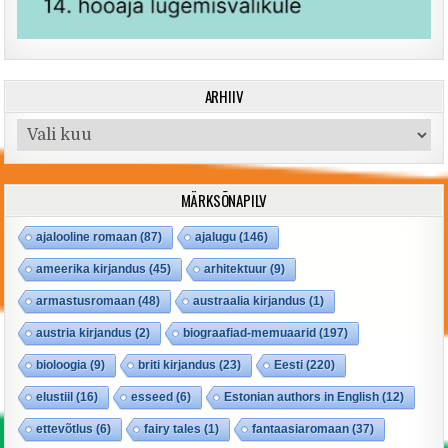
ARHIIV
Arhiiv
MÄRKSÕNAPILV
ajalooline romaan
(87)
ajalugu
(146)
ameerika kirjandus
(45)
arhitektuur
(9)
armastusromaan
(48)
austraalia kirjandus
(1)
austria kirjandus
(2)
biograafiad-memuaarid
(197)
bioloogia
(9)
briti kirjandus
(23)
Eesti
(220)
elustiil
(16)
esseed
(6)
Estonian authors in English
(12)
ettevõtlus
(6)
fairy tales
(1)
fantaasiaromaan
(37)