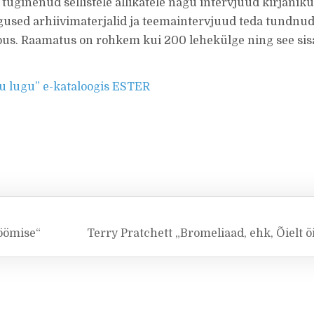
tuginenud sellistele allikatele nagu intervjuud kirjanik
used arhiivimaterjalid ja teemaintervjuud teda tundnu
õpus. Raamatus on rohkem kui 200 lehekülge ning see sis
u lugu” e-kataloogis ESTER
söömise“
Terry Pratchett „Bromeliaad, ehk, Õielt 