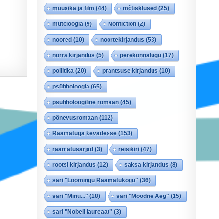
muusika ja film
(44)
mõtisklused
(25)
mütoloogia
(9)
Nonfiction
(2)
noored
(10)
noortekirjandus
(53)
norra kirjandus
(5)
perekonnalugu
(17)
poliitika
(20)
prantsuse kirjandus
(10)
psühholoogia
(65)
psühholoogiline romaan
(45)
põnevusromaan
(112)
Raamatuga kevadesse
(153)
raamatusarjad
(3)
reisikiri
(47)
rootsi kirjandus
(12)
saksa kirjandus
(8)
sari "Loomingu Raamatukogu"
(36)
sari "Minu..."
(18)
sari "Moodne Aeg"
(15)
sari "Nobeli laureaat"
(3)