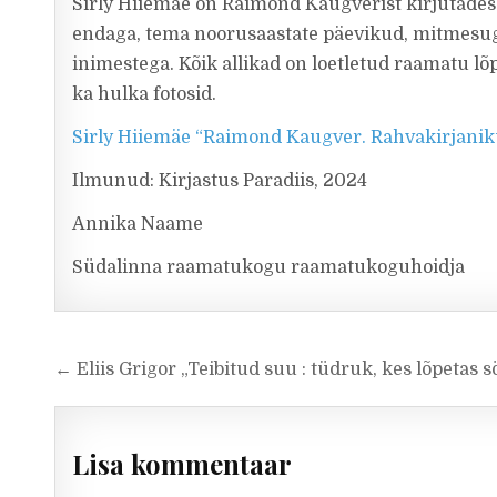
Sirly Hiiemäe on Raimond Kaugverist kirjutades 
endaga, tema noorusaastate päevikud, mitmesug
inimestega. Kõik allikad on loetletud raamatu l
ka hulka fotosid.
Sirly Hiiemäe “Raimond Kaugver. Rahvakirjanik
Ilmunud: Kirjastus Paradiis, 2024
Annika Naame
Südalinna raamatukogu raamatukoguhoidja
Navigeerimine
← Eliis Grigor „Teibitud suu : tüdruk, kes lõpetas 
Lisa kommentaar