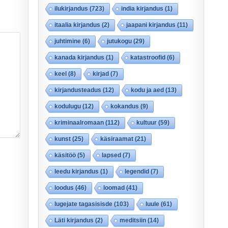
ilukirjandus
(723)
india kirjandus
(1)
itaalia kirjandus
(2)
jaapani kirjandus
(11)
juhtimine
(6)
jutukogu
(29)
kanada kirjandus
(1)
katastroofid
(6)
keel
(8)
kirjad
(7)
kirjandusteadus
(12)
kodu ja aed
(13)
kodulugu
(12)
kokandus
(9)
kriminaalromaan
(112)
kultuur
(59)
kunst
(25)
käsiraamat
(21)
käsitöö
(5)
lapsed
(7)
leedu kirjandus
(1)
legendid
(7)
loodus
(46)
loomad
(41)
lugejate tagasisisde
(103)
luule
(61)
Läti kirjandus
(2)
meditsiin
(14)