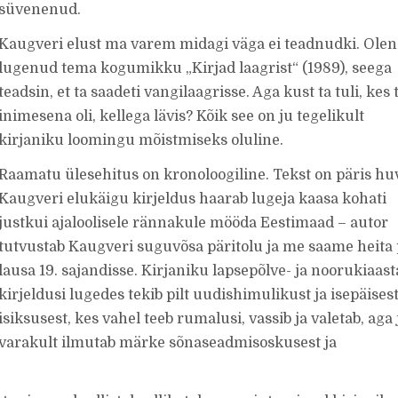
süvenenud.
Kaugveri elust ma varem midagi väga ei teadnudki. Olen
lugenud tema kogumikku „Kirjad laagrist“ (1989), seega
teadsin, et ta saadeti vangilaagrisse. Aga kust ta tuli, kes 
inimesena oli, kellega lävis? Kõik see on ju tegelikult
kirjaniku loomingu mõistmiseks oluline.
Raamatu ülesehitus on kronoloogiline. Tekst on päris huv
Kaugveri elukäigu kirjeldus haarab lugeja kaasa kohati
justkui ajaloolisele rännakule mööda Eestimaad – autor
tutvustab Kaugveri suguvõsa päritolu ja me saame heita 
lausa 19. sajandisse. Kirjaniku lapsepõlve- ja noorukiaast
kirjeldusi lugedes tekib pilt uudishimulikust ja isepäises
isiksusest, kes vahel teeb rumalusi, vassib ja valetab, aga
varakult ilmutab märke sõnaseadmisoskusest ja