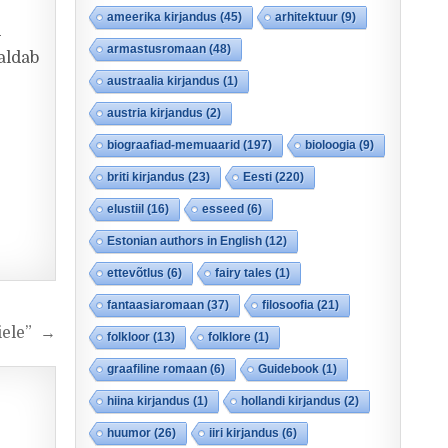
u
ameerika kirjandus
(45)
arhitektuur
(9)
d
armastusromaan
(48)
aldab
austraalia kirjandus
(1)
austria kirjandus
(2)
biograafiad-memuaarid
(197)
bioloogia
(9)
briti kirjandus
(23)
Eesti
(220)
elustiil
(16)
esseed
(6)
Estonian authors in English
(12)
ettevõtlus
(6)
fairy tales
(1)
fantaasiaromaan
(37)
filosoofia
(21)
õiele” →
folkloor
(13)
folklore
(1)
graafiline romaan
(6)
Guidebook
(1)
hiina kirjandus
(1)
hollandi kirjandus
(2)
huumor
(26)
iiri kirjandus
(6)