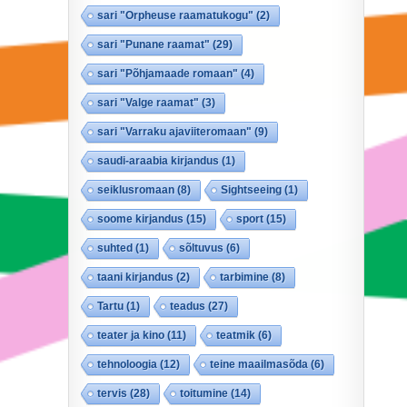
sari "Orpheuse raamatukogu"
(2)
sari "Punane raamat"
(29)
sari "Põhjamaade romaan"
(4)
sari "Valge raamat"
(3)
sari "Varraku ajaviiteromaan"
(9)
saudi-araabia kirjandus
(1)
seiklusromaan
(8)
Sightseeing
(1)
soome kirjandus
(15)
sport
(15)
suhted
(1)
sõltuvus
(6)
taani kirjandus
(2)
tarbimine
(8)
Tartu
(1)
teadus
(27)
teater ja kino
(11)
teatmik
(6)
tehnoloogia
(12)
teine maailmasõda
(6)
tervis
(28)
toitumine
(14)