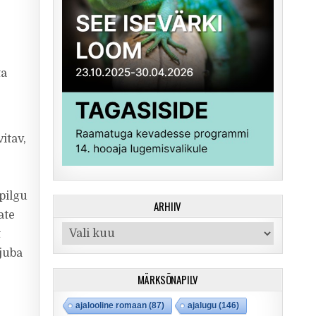
ta
itav,
pilgu
ARHIIV
ate
Arhiiv
t
 juba
MÄRKSÕNAPILV
ajalooline romaan
(87)
ajalugu
(146)