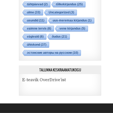
tähtpäevad
(2)
tõlkekirjandus
(25)
ulme
(33)
Uncategorized
(3)
usundid
(11)
uus-meremaa kirjandus
(1)
vaimne tervis
(6)
vene kirjandus
(5)
vägivald
(6)
õudus
(21)
ühiskond
(37)
эстонские авторы на русском
(10)
TALLINNA KESKRAAMATUKOGU
E-teavik OverDrive’ist