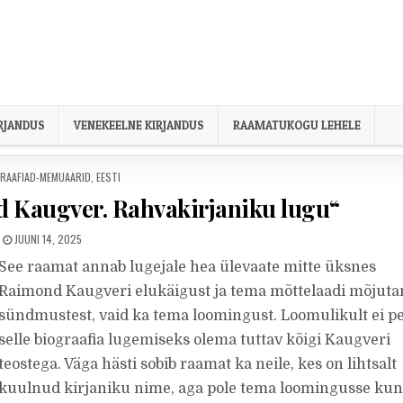
IRJANDUS
VENEKEELNE KIRJANDUS
RAAMATUKOGU LEHELE
ED IN
GRAAFIAD-MEMUAARID
,
EESTI
d Kaugver. Rahvakirjaniku lugu“
PUBLISHED DATE:
JUUNI 14, 2025
See raamat annab lugejale hea ülevaate mitte üksnes
Raimond Kaugveri elukäigust ja tema mõttelaadi mõjut
sündmustest, vaid ka tema loomingust. Loomulikult ei p
selle biograafia lugemiseks olema tuttav kõigi Kaugveri
teostega. Väga hästi sobib raamat ka neile, kes on lihtsalt
kuulnud kirjaniku nime, aga pole tema loomingusse kun