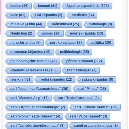
loodus
(46)
loomad
(41)
lugejate tagasisisde
(103)
luule
(61)
Läti kirjandus
(2)
meditsiin
(14)
muusika ja film
(44)
mõtisklused
(25)
mütoloogia
(9)
Nonfiction
(2)
noored
(10)
noortekirjandus
(53)
norra kirjandus
(5)
perekonnalugu
(17)
poliitika
(20)
prantsuse kirjandus
(10)
psühholoogia
(65)
psühholoogiline romaan
(45)
põnevusromaan
(112)
Raamatuga kevadesse
(153)
raamatusarjad
(3)
reisikiri
(47)
rootsi kirjandus
(12)
saksa kirjandus
(8)
sari "Loomingu Raamatukogu"
(36)
sari "Minu..."
(18)
sari "Moodne Aeg"
(15)
sari "Nobeli laureaat"
(3)
sari "Orpheuse raamatukogu"
(2)
sari "Punane raamat"
(29)
sari "Põhjamaade romaan"
(4)
sari "Valge raamat"
(3)
sari "Varraku ajaviiteromaan"
(9)
saudi-araabia kirjandus
(1)