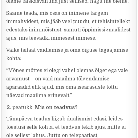
oleme täiskasvanuna just sellised, nagu me oleme.
Saame teada, mis osas on inimene targem
inimahvidest; mis jääb veel puudu, et tehisintellekt
edestaks inimmõistust, samuti õppimissignaalidest
ajus, mis teevadki inimesest inimese.
Väike tsitaat vaidlemise ja oma õiguse tagaajamise
kohta:
“Mõnes mõttes ei olegi vahel olemas õiget ega vale
arvamust – on vaid maailma tõlgendamise
aparaadid ehk ajud, mis oma iseärasuste tõttu
näevad maailma erinevalt.”
peatükk.
Mis on teadvus?
Tänapäeva teadus liigub dualismist edasi, leides
tõestusi selle kohta, et teadvus tekib ajus, mitte ei
ole sellest lahus. Juttu on telepaatiast,