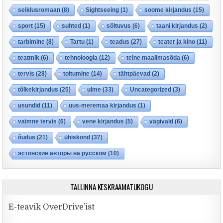
seiklusromaan
(8)
Sightseeing
(1)
soome kirjandus
(15)
sport
(15)
suhted
(1)
sõltuvus
(6)
taani kirjandus
(2)
tarbimine
(8)
Tartu
(1)
teadus
(27)
teater ja kino
(11)
teatmik
(6)
tehnoloogia
(12)
teine maailmasõda
(6)
tervis
(28)
toitumine
(14)
tähtpäevad
(2)
tõlkekirjandus
(25)
ulme
(33)
Uncategorized
(3)
usundid
(11)
uus-meremaa kirjandus
(1)
vaimne tervis
(6)
vene kirjandus
(5)
vägivald
(6)
õudus
(21)
ühiskond
(37)
эстонские авторы на русском
(10)
TALLINNA KESKRAAMATUKOGU
E-teavik OverDrive’ist