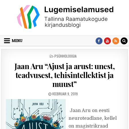
Skip to content
MENU
POSTED IN
PSÜHHOLOOGIA
Jaan Aru “Ajust ja arust: unest,
teadvusest, tehisintellektist ja
muust”
PUBLISHED DATE:
VEEBRUAR 9, 2019
Jaan Aru on eesti
neuroteadlane, kellel
on magistrikraad