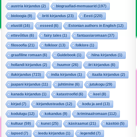
austria kirjandus
(2)
biograafiad-memuaarid
(197)
bioloogia
(9)
briti kirjandus
(23)
Eesti
(220)
elustiil
(16)
esseed
(6)
Estonian authors in English
(12)
ettevõtlus
(6)
fairy tales
(1)
fantaasiaromaan
(37)
filosoofia
(21)
folkloor
(13)
folklore
(1)
graafiline romaan
(6)
Guidebook
(1)
hiina kirjandus
(1)
hollandi kirjandus
(2)
huumor
(26)
iiri kirjandus
(6)
ilukirjandus
(723)
india kirjandus
(1)
itaalia kirjandus
(2)
jaapani kirjandus
(11)
juhtimine
(6)
jutukogu
(29)
kanada kirjandus
(1)
katastroofid
(6)
keel
(8)
kirjad
(7)
kirjandusteadus
(12)
kodu ja aed
(13)
kodulugu
(12)
kokandus
(9)
kriminaalromaan
(112)
kultuur
(59)
kunst
(25)
käsiraamat
(21)
käsitöö
(5)
lapsed
(7)
leedu kirjandus
(1)
legendid
(7)