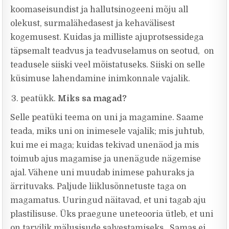
koomaseisundist ja hallutsinogeeni mõju all
olekust, surmalähedasest ja kehavälisest
kogemusest. Kuidas ja milliste ajuprotsessidega
täpsemalt teadvus ja teadvuselamus on seotud, on
teadusele siiski veel mõistatuseks. Siiski on selle
küsimuse lahendamine inimkonnale vajalik.
peatükk.
Miks sa magad?
Selle peatüki teema on uni ja magamine. Saame
teada, miks uni on inimesele vajalik; mis juhtub,
kui me ei maga; kuidas tekivad unenäod ja mis
toimub ajus magamise ja unenägude nägemise
ajal. Vähene uni muudab inimese pahuraks ja
ärrituvaks. Paljude liiklusõnnetuste taga on
magamatus. Uuringud näitavad, et uni tagab aju
plastilisuse. Üks praegune uneteooria ütleb, et uni
on tarvilik mälusisude salvestamiseks. Samas ei