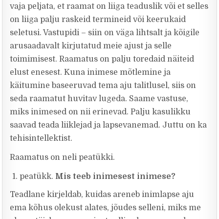
vaja peljata, et raamat on liiga teaduslik või et selles
on liiga palju raskeid termineid või keerukaid
seletusi. Vastupidi – siin on väga lihtsalt ja kõigile
arusaadavalt kirjutatud meie ajust ja selle
toimimisest. Raamatus on palju toredaid näiteid
elust enesest. Kuna inimese mõtlemine ja
käitumine baseeruvad tema aju talitlusel, siis on
seda raamatut huvitav lugeda. Saame vastuse,
miks inimesed on nii erinevad. Palju kasulikku
saavad teada liiklejad ja lapsevanemad. Juttu on ka
tehisintellektist.
Raamatus on neli peatükki.
peatükk.
Mis teeb inimesest inimese?
Teadlane kirjeldab, kuidas areneb inimlapse aju
ema kõhus olekust alates, jõudes selleni, miks me