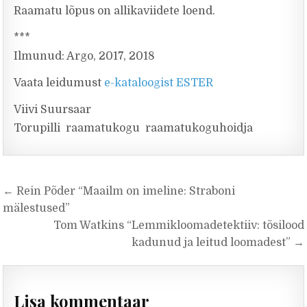
Raamatu lõpus on allikaviidete loend.
***
Ilmunud: Argo, 2017, 2018
Vaata leidumust
e-kataloogist ESTER
Viivi Suursaar
Torupilli raamatukogu raamatukoguhoidja
Navigeerimine
← Rein Põder “Maailm on imeline: Straboni
mälestused”
Tom Watkins “Lemmikloomadetektiiv: tõsilood
kadunud ja leitud loomadest” →
Lisa kommentaar