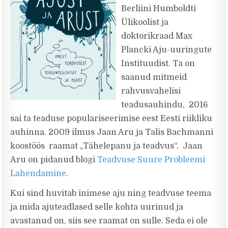
Berliini Humboldti
Ülikoolist ja
doktorikraad Max
Plancki Aju-uuringute
Instituudist. Ta on
saanud mitmeid
rahvusvahelisi
teadusauhindu, 2016
sai ta teaduse populariseerimise eest Eesti riikliku
auhinna. 2009 ilmus Jaan Aru ja Talis Bachmanni
koostöös raamat „Tähelepanu ja teadvus“. Jaan
Aru on pidanud blogi
Teadvuse Suure Probleemi
Lahendamine
.
Kui sind huvitab inimese aju ning teadvuse teema
ja mida ajuteadlased selle kohta uurinud ja
avastanud on, siis see raamat on sulle. Seda ei ole