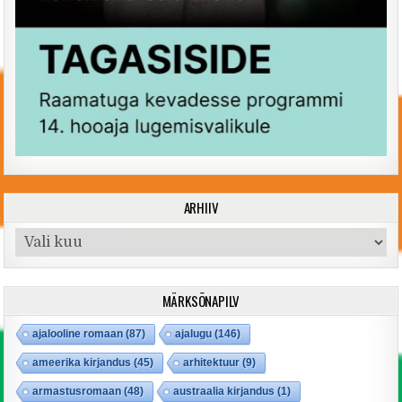
ARHIIV
Arhiiv
MÄRKSÕNAPILV
ajalooline romaan
(87)
ajalugu
(146)
ameerika kirjandus
(45)
arhitektuur
(9)
armastusromaan
(48)
austraalia kirjandus
(1)