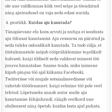
ole une valdkonnas kõik veel selge ja tõendatud
ning ajuteadusel on vaja seda edasi uurida.
peatükk.
Kuidas aju kasutada?
Tänapäevane elu koos arvuti ja nutiga ei soodusta
aju tõhusat kasutamist. Aju ressurss on piiratud ja
seda tuleks oskuslikult kasutada. Ta toob välja, et
töötulemustele mõjub rööprähklemine tegelikult
halvasti, kuigi üldiselt seda valdavat inimest töö
juures hinnatakse. Saame teada, miks inimene
kipub pingsa töö ajal kiikama Facebooki,
Twitterisse või mujale sotsiaalmeediasse või
vahetab tööülesannet, kuigi eelmine töö pole veel
tehtud. Lõpetuseks annab autor meile aju
kasutamise lühijuhendi, räägib veelkord une
olulisusest ning õpetab, kuidas lasta ajul puhata.