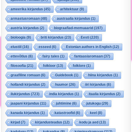
ameerika kirjandus
(45)
arhitektuur
(9)
armastusromaan
(48)
austraalia kirjandus
(1)
austria kirjandus
(2)
biograafiad-memuaarid
(197)
bioloogia
(9)
briti kirjandus
(23)
Eesti
(220)
elustiil
(16)
esseed
(6)
Estonian authors in English
(12)
ettevõtlus
(6)
fairy tales
(1)
fantaasiaromaan
(37)
filosoofia
(21)
folkloor
(13)
folklore
(1)
graafiline romaan
(6)
Guidebook
(1)
hiina kirjandus
(1)
hollandi kirjandus
(2)
huumor
(26)
iiri kirjandus
(6)
ilukirjandus
(723)
india kirjandus
(1)
itaalia kirjandus
(2)
jaapani kirjandus
(11)
juhtimine
(6)
jutukogu
(29)
kanada kirjandus
(1)
katastroofid
(6)
keel
(8)
kirjad
(7)
kirjandusteadus
(12)
kodu ja aed
(13)
kodulugu
(12)
kokandus
(9)
kriminaalromaan
(112)