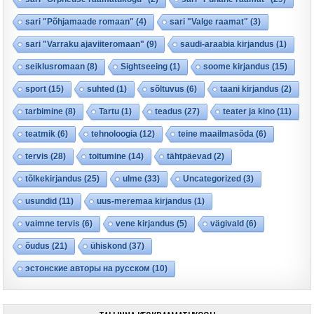
sari "Põhjamaade romaan"
(4)
sari "Valge raamat"
(3)
sari "Varraku ajaviiteromaan"
(9)
saudi-araabia kirjandus
(1)
seiklusromaan
(8)
Sightseeing
(1)
soome kirjandus
(15)
sport
(15)
suhted
(1)
sõltuvus
(6)
taani kirjandus
(2)
tarbimine
(8)
Tartu
(1)
teadus
(27)
teater ja kino
(11)
teatmik
(6)
tehnoloogia
(12)
teine maailmasõda
(6)
tervis
(28)
toitumine
(14)
tähtpäevad
(2)
tõlkekirjandus
(25)
ulme
(33)
Uncategorized
(3)
usundid
(11)
uus-meremaa kirjandus
(1)
vaimne tervis
(6)
vene kirjandus
(5)
vägivald
(6)
õudus
(21)
ühiskond
(37)
эстонские авторы на русском
(10)