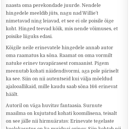
naasta oma perekondade juurde. Nendele
hingedele meeldib jüts, nagu nad Willie’t
nimetavad ning leiavad, et see ei ole poisile õige
koht. Hinged teevad kõik, mis nende võimuses, et
poisike liiguks edasi.
Kõigile neile erinevatele hingedele annab autor
oma raamatus ka sõna. Raamat on oma vormilt
natuke erinev tavapärasest romaanist. Pigem
meenutab kohati näidendivormi, aga pole päriselt
ka see. Siin on nii autentseid kui välja mõeldud
ajalooallikaid, mille kaudu saab sõna 166 erinevat
häält.
Autoril on väga huvitav fantaasia. Surnute
maailma on kujutatud kohati koomilisena, teisalt
on see jälle nii hirmuäratav. Erinevate tegelaste