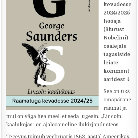
kevadesse
2024/2025
hooaja
(Siurust
Nobelini)
osalejate
tagasiside
leiate
komment
aaridest
⇓
See on üks
omapärane
raamat ja
mul on väga hea meel, et seda lugesin. „Lincoln
kaalukojas“ on ajalooaineline ilukirjandusteos.
Tegevus toimub veebruaris 1862. aastal Ameerikas.