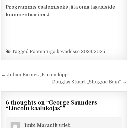
Programmis osalemiseks
jäta oma tagasiside
kommentaarina ⇓
Tagged
Raamatuga kevadesse 2024/2025
Navigeerimine
← Julian Barnes „Kui on lõpp“
Douglas Stuart „Shuggie Bain“ →
6 thoughts on “
George Saunders
“Lincoln kaalukojas”
”
Imbi Maranik
ütleb: