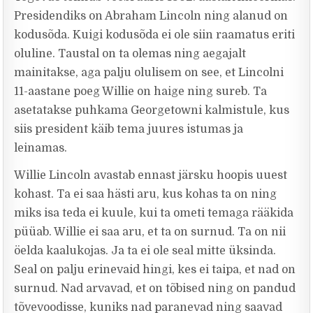
Presidendiks on Abraham Lincoln ning alanud on
kodusõda. Kuigi kodusõda ei ole siin raamatus eriti
oluline. Taustal on ta olemas ning aegajalt
mainitakse, aga palju olulisem on see, et Lincolni
11-aastane poeg Willie on haige ning sureb. Ta
asetatakse puhkama Georgetowni kalmistule, kus
siis president käib tema juures istumas ja
leinamas.
Willie Lincoln avastab ennast järsku hoopis uuest
kohast. Ta ei saa hästi aru, kus kohas ta on ning
miks isa teda ei kuule, kui ta ometi temaga rääkida
püüab. Willie ei saa aru, et ta on surnud. Ta on nii
öelda kaalukojas. Ja ta ei ole seal mitte üksinda.
Seal on palju erinevaid hingi, kes ei taipa, et nad on
surnud. Nad arvavad, et on tõbised ning on pandud
tõvevoodisse, kuniks nad paranevad ning saavad