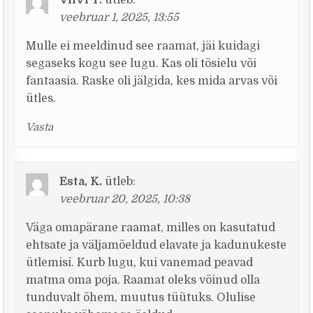
Viivi T.
ütleb:
veebruar 1, 2025, 13:55
Mulle ei meeldinud see raamat, jäi kuidagi
segaseks kogu see lugu. Kas oli tõsielu või
fantaasia. Raske oli jälgida, kes mida arvas või
ütles.
Vasta
Esta, K.
ütleb:
veebruar 20, 2025, 10:38
Väga omapärane raamat, milles on kasutatud
ehtsate ja väljamõeldud elavate ja kadunukeste
ütlemisi. Kurb lugu, kui vanemad peavad
matma oma poja. Raamat oleks võinud olla
tunduvalt õhem, muutus tüütuks. Olulise