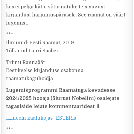
kes ei pelga kätte võtta natuke teistsugust
kirjandust harjumuspärasele. See raamat on väärt
lugemist.
***
Ilmunud: Eesti Raamat, 2019
Tõlkinud Lauri Saaber
Triinu Rannaäär
Eestikeelse kirjanduse osakonna
raamatukoguhoidja
Lugemisprogrammi
Raamatuga kevadesse
2024/2025 hooaja (Siurust Nobelini) osalejate
tagasiside leiate kommentaaridest
⇓
„Lincoln kaalukojas“ ESTERis
***