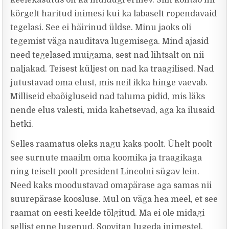
keelekasutus on ka muidugi erinev. Siin kohtab nii
kõrgelt haritud inimesi kui ka labaselt ropendavaid
tegelasi. See ei häirinud üldse. Minu jaoks oli
tegemist väga nauditava lugemisega. Mind ajasid
need tegelased muigama, sest nad lihtsalt on nii
naljakad. Teisest küljest on nad ka traagilised. Nad
jutustavad oma elust, mis neil ikka hinge vaevab.
Milliseid ebaõigluseid nad taluma pidid, mis läks
nende elus valesti, mida kahetsevad, aga ka ilusaid
hetki.
Selles raamatus oleks nagu kaks poolt. Ühelt poolt
see surnute maailm oma koomika ja traagikaga
ning teiselt poolt president Lincolni sügav lein.
Need kaks moodustavad omapärase aga samas nii
suurepärase koosluse. Mul on väga hea meel, et see
raamat on eesti keelde tõlgitud. Ma ei ole midagi
sellist enne lugenud. Soovitan lugeda inimestel,