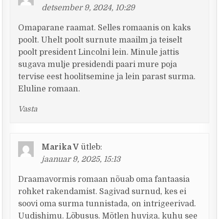
detsember 9, 2024, 10:29
Omaparane raamat. Selles romaanis on kaks
poolt. Uhelt poolt surnute maailm ja teiselt
poolt president Lincolni lein. Minule jattis
sugava mulje presidendi paari mure poja
tervise eest hoolitsemine ja lein parast surma.
Eluline romaan.
Vasta
Marika V
ütleb:
jaanuar 9, 2025, 15:13
Draamavormis romaan nõuab oma fantaasia
rohket rakendamist. Sagivad surnud, kes ei
soovi oma surma tunnistada, on intrigeerivad.
Uudishimu. Lõbusus. Mõtlen huviga, kuhu see