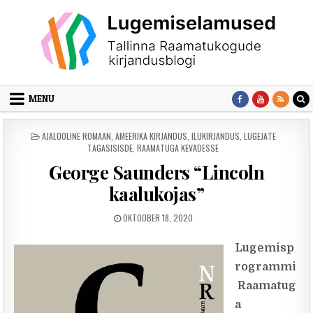
Skip to content
MENU
POSTED IN
AJALOOLINE ROMAAN
,
AMEERIKA KIRJANDUS
,
ILUKIRJANDUS
,
LUGEJATE
TAGASISISDE
,
RAAMATUGA KEVADESSE
George Saunders “Lincoln
kaalukojas”
PUBLISHED DATE:
OKTOOBER 18, 2020
Lugemisp
rogrammi
Raamatug
a