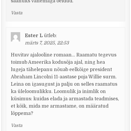
saanuks vähemaga öeldud.
Vasta
Ester L
ütleb:
märts 7, 2025, 22:53
Huvitav ajalooline romaan… Raamatu tegevus
toimub Ameerika kodusõja ajal, ning hea
lugeja tähelepanu nõuab eelkõige president
Abraham Lincolni 11-aastase poja Willie surm.
Leina on igasugust ja palju on selles raamatus
ka üleloomulikku. Loomulik ja inimlik on
küsimus: kuidas elada ja armastada teadmises,
et kõik, mida me armastame, on määratud
lõppema?
Vasta