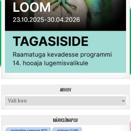
ARHIIV
Arhiiv
MÄRKSÕNAPILV
ajalooline romaan
(87)
ajalugu
(146)