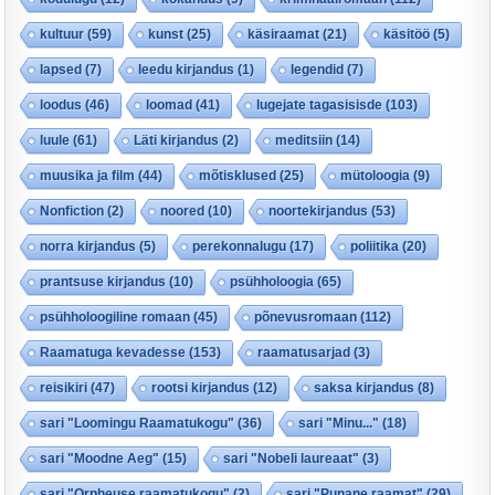
kultuur
(59)
kunst
(25)
käsiraamat
(21)
käsitöö
(5)
lapsed
(7)
leedu kirjandus
(1)
legendid
(7)
loodus
(46)
loomad
(41)
lugejate tagasisisde
(103)
luule
(61)
Läti kirjandus
(2)
meditsiin
(14)
muusika ja film
(44)
mõtisklused
(25)
mütoloogia
(9)
Nonfiction
(2)
noored
(10)
noortekirjandus
(53)
norra kirjandus
(5)
perekonnalugu
(17)
poliitika
(20)
prantsuse kirjandus
(10)
psühholoogia
(65)
psühholoogiline romaan
(45)
põnevusromaan
(112)
Raamatuga kevadesse
(153)
raamatusarjad
(3)
reisikiri
(47)
rootsi kirjandus
(12)
saksa kirjandus
(8)
sari "Loomingu Raamatukogu"
(36)
sari "Minu..."
(18)
sari "Moodne Aeg"
(15)
sari "Nobeli laureaat"
(3)
sari "Orpheuse raamatukogu"
(2)
sari "Punane raamat"
(29)