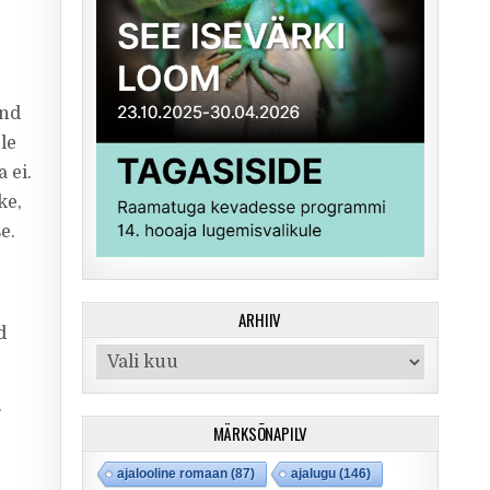
ind
le
 ei.
ke,
e.
ARHIIV
ud
Arhiiv
.
MÄRKSÕNAPILV
ajalooline romaan
(87)
ajalugu
(146)