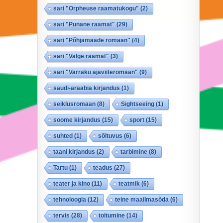
sari "Orpheuse raamatukogu"
(2)
sari "Punane raamat"
(29)
sari "Põhjamaade romaan"
(4)
sari "Valge raamat"
(3)
sari "Varraku ajaviiteromaan"
(9)
saudi-araabia kirjandus
(1)
seiklusromaan
(8)
Sightseeing
(1)
soome kirjandus
(15)
sport
(15)
suhted
(1)
sõltuvus
(6)
taani kirjandus
(2)
tarbimine
(8)
Tartu
(1)
teadus
(27)
teater ja kino
(11)
teatmik
(6)
tehnoloogia
(12)
teine maailmasõda
(6)
tervis
(28)
toitumine
(14)