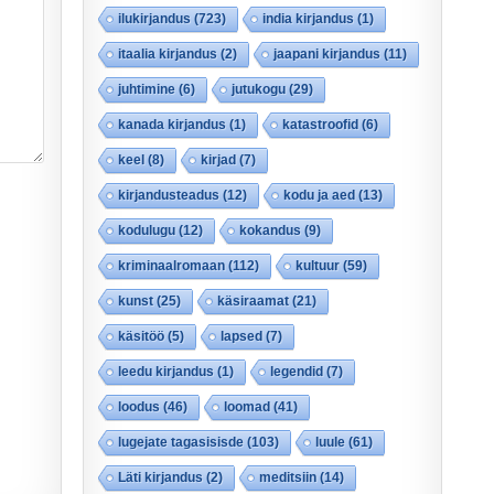
ilukirjandus
(723)
india kirjandus
(1)
itaalia kirjandus
(2)
jaapani kirjandus
(11)
juhtimine
(6)
jutukogu
(29)
kanada kirjandus
(1)
katastroofid
(6)
keel
(8)
kirjad
(7)
kirjandusteadus
(12)
kodu ja aed
(13)
kodulugu
(12)
kokandus
(9)
kriminaalromaan
(112)
kultuur
(59)
kunst
(25)
käsiraamat
(21)
käsitöö
(5)
lapsed
(7)
leedu kirjandus
(1)
legendid
(7)
loodus
(46)
loomad
(41)
lugejate tagasisisde
(103)
luule
(61)
Läti kirjandus
(2)
meditsiin
(14)