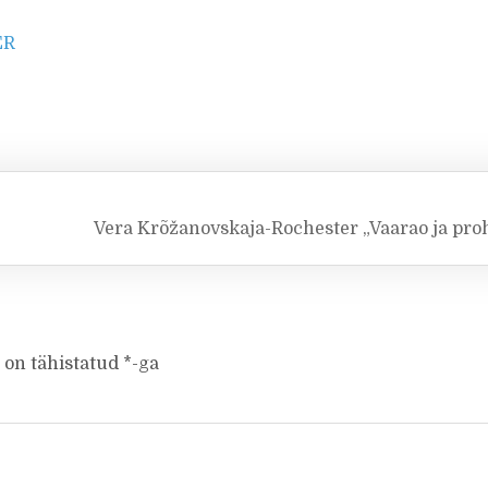
ER
Vera Krõžanovskaja-Rochester „Vaarao ja pro
 on tähistatud
*
-ga