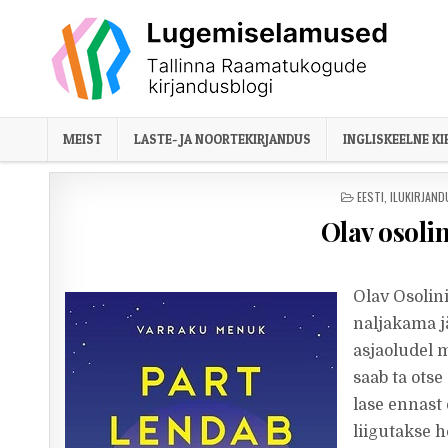
Skip to content
MEIST
LASTE- JA NOORTEKIRJANDUS
INGLISKEELNE K
POSTED IN
EESTI
,
ILUKIRJAND
Olav osoli
Olav Osolini
naljakama j
asjaoludel 
saab ta ots
lase ennast
liigutakse 