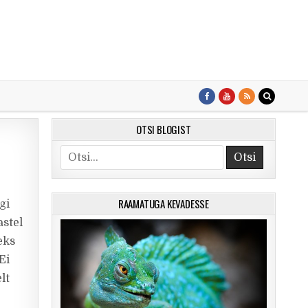
OTSI BLOGIST
Search for:
RAAMATUGA KEVADESSE
gi
stel
eks
Ei
lt