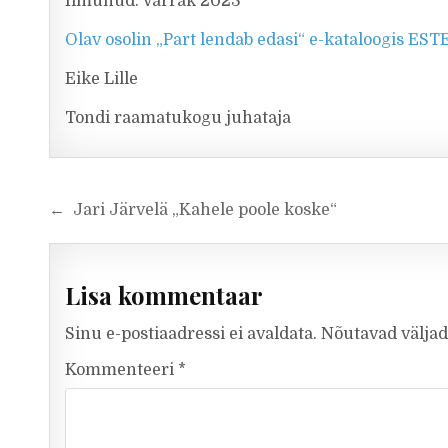
Ilmunud: Varrak 2023
Olav osolin „Part lendab edasi“ e-kataloogis EST
Eike Lille
Tondi raamatukogu juhataja
Navigeerimine
← Jari Järvelä „Kahele poole koske“
Lisa kommentaar
Sinu e-postiaadressi ei avaldata.
Nõutavad väljad
Kommenteeri
*