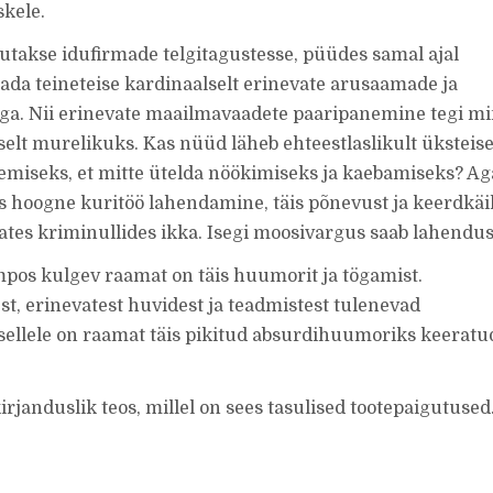
skele.
utakse idufirmade telgitagustesse, püüdes samal ajal
da teineteise kardinaalselt erinevate arusaamade ja
a. Nii erinevate maailmavaadete paaripanemine tegi m
selt murelikuks. Kas nüüd läheb ehteestlaslikult üksteise
nemiseks, et mitte ütelda nöökimiseks ja kaebamiseks? Aga
s hoogne kuritöö lahendamine, täis põnevust ja keerdkäi
tes kriminullides ikka. Isegi moosivargus saab lahendus
pos kulgev raamat on täis huumorit ja tögamist.
t, erinevatest huvidest ja teadmistest tulenevad
sellele on raamat täis pikitud absurdihuumoriks keerat
irjanduslik teos, millel on sees tasulised tootepaigutused