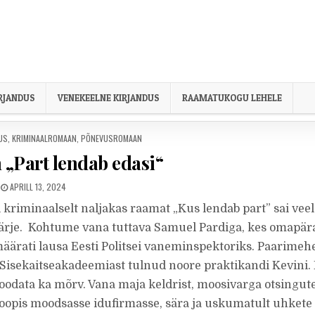
IRJANDUS
VENEKEELNE KIRJANDUS
RAAMATUKOGU LEHELE
US
,
KRIMINAALROMAAN
,
PÕNEVUSROMAAN
n „Part lendab edasi“
PUBLISHED DATE:
APRILL 13, 2024
 kriminaalselt naljakas raamat „Kus lendab part” sai veel
ärje. Kohtume vana tuttava Samuel Pardiga, kes omapära
määrati lausa Eesti Politsei vaneminspektoriks. Paarimeh
e Sisekaitseakadeemiast tulnud noore praktikandi Kevini. 
 oodata ka mõrv. Vana maja keldrist, moosivarga otsingute
hoopis moodsasse idufirmasse, sära ja uskumatult uhkete