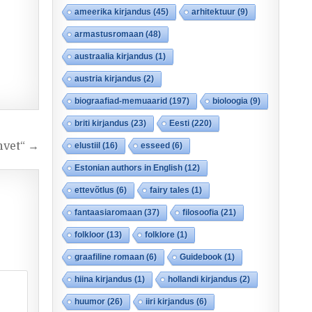
ameerika kirjandus
(45)
arhitektuur
(9)
armastusromaan
(48)
austraalia kirjandus
(1)
austria kirjandus
(2)
biograafiad-memuaarid
(197)
bioloogia
(9)
briti kirjandus
(23)
Eesti
(220)
hvet“ →
elustiil
(16)
esseed
(6)
Estonian authors in English
(12)
ettevõtlus
(6)
fairy tales
(1)
fantaasiaromaan
(37)
filosoofia
(21)
folkloor
(13)
folklore
(1)
graafiline romaan
(6)
Guidebook
(1)
hiina kirjandus
(1)
hollandi kirjandus
(2)
huumor
(26)
iiri kirjandus
(6)