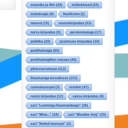
muusika ja film
(44)
mõtisklused
(25)
mütoloogia
(9)
Nonfiction
(2)
noored
(10)
noortekirjandus
(53)
norra kirjandus
(5)
perekonnalugu
(17)
poliitika
(20)
prantsuse kirjandus
(10)
psühholoogia
(65)
psühholoogiline romaan
(45)
põnevusromaan
(112)
Raamatuga kevadesse
(153)
raamatusarjad
(3)
reisikiri
(47)
rootsi kirjandus
(12)
saksa kirjandus
(8)
sari "Loomingu Raamatukogu"
(36)
sari "Minu..."
(18)
sari "Moodne Aeg"
(15)
sari "Nobeli laureaat"
(3)