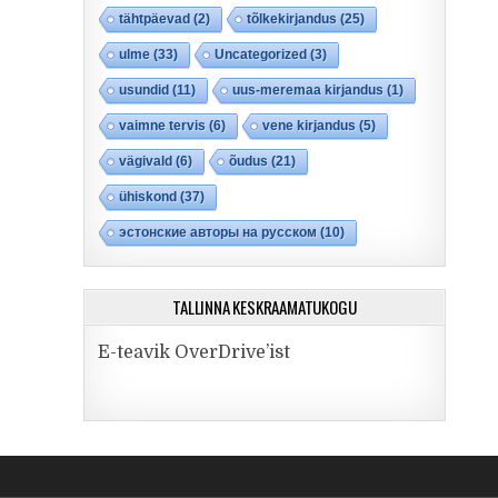
tähtpäevad
(2)
tõlkekirjandus
(25)
ulme
(33)
Uncategorized
(3)
usundid
(11)
uus-meremaa kirjandus
(1)
vaimne tervis
(6)
vene kirjandus
(5)
vägivald
(6)
õudus
(21)
ühiskond
(37)
эстонские авторы на русском
(10)
TALLINNA KESKRAAMATUKOGU
E-teavik OverDrive’ist