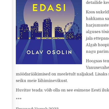
detailide ke
Koos sukeld
hakkama saa
harjumusteg
alguses tõsi
jala ettepa
Algab hoopi
nagu parima
Hoogsas tem
Vanusevahes
möödarääkimised on meeletult naljakad. Lisaks 
seiku meie lähiminevikust.
Huvitav teada: võib olla on see esimene Eesti iluk
***