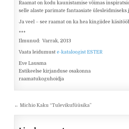
Raamat on kodu kaunistamise võimas inspiratsioo
selle alaste parimate fantaasiate ülesleidmiseks 
Ja veel – see raamat on ka hea kingiidee käsitööh
***
Ilmunud: Varrak, 2013
Vaata leidumust
e-kataloogist ESTER
Eve Lausma
Estikeelse kirjanduse osakonna
raamatukoguhoidja
Navigeerimine
← Michio Kaku “Tulevikufüüsika”