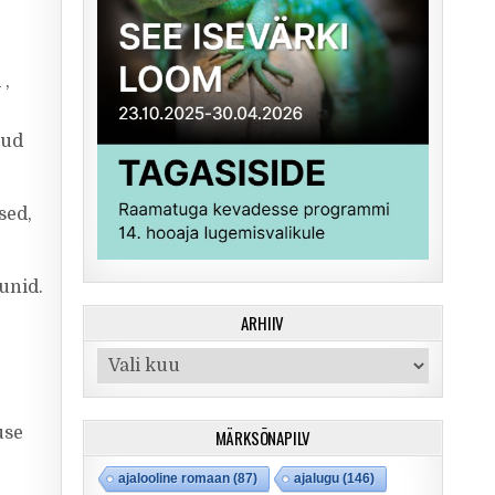
 ,
nud
sed,
unid.
ARHIIV
Arhiiv
use
MÄRKSÕNAPILV
ajalooline romaan
(87)
ajalugu
(146)