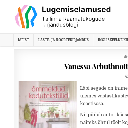
Skip to content
MEIST
LASTE- JA NOORTEKIRJANDUS
INGLISKEELNE K
Vanessa Arbuthnot
Läbi aegade on inime
üksnes vastastikuste
koostisosa.
Nii püüab autor käeso
näiteks õhtul töölt 