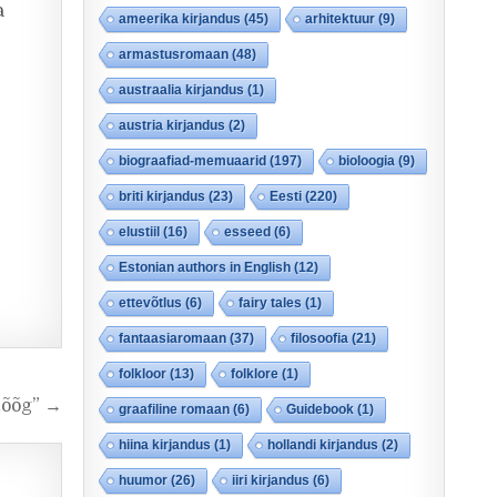
a
ameerika kirjandus
(45)
arhitektuur
(9)
armastusromaan
(48)
austraalia kirjandus
(1)
austria kirjandus
(2)
biograafiad-memuaarid
(197)
bioloogia
(9)
briti kirjandus
(23)
Eesti
(220)
elustiil
(16)
esseed
(6)
Estonian authors in English
(12)
ettevõtlus
(6)
fairy tales
(1)
fantaasiaromaan
(37)
filosoofia
(21)
folkloor
(13)
folklore
(1)
hõõg” →
graafiline romaan
(6)
Guidebook
(1)
hiina kirjandus
(1)
hollandi kirjandus
(2)
huumor
(26)
iiri kirjandus
(6)