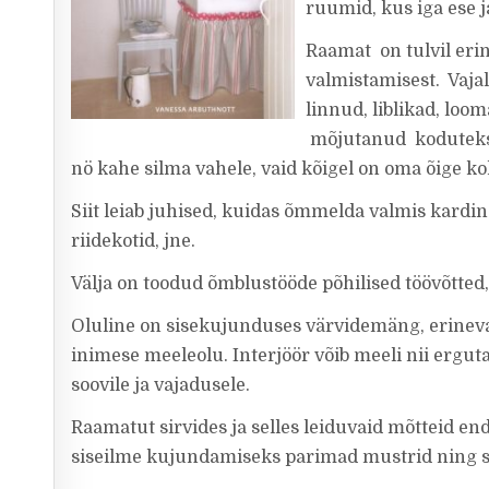
ruumid, kus iga ese j
Raamat on tulvil erin
valmistamisest. Vajal
linnud, liblikad, loo
mõjutanud koduteksti
nö kahe silma vahele, vaid kõigel on oma õige koh
Siit leiab juhised, kuidas õmmelda valmis kardin
riidekotid, jne.
Välja on toodud õmblustööde põhilised töövõtted
Oluline on sisekujunduses värvidemäng, erinev
inimese meeleolu. Interjöör võib meeli nii erguta
soovile ja vajadusele.
Raamatut sirvides ja selles leiduvaid mõtteid e
siseilme kujundamiseks parimad mustrid ning 