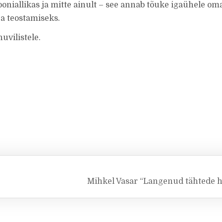
niallikas ja mitte ainult – see annab tõuke igaühele om
ja teostamiseks.
uvilistele.
Mihkel Vasar “Langenud tähtede 