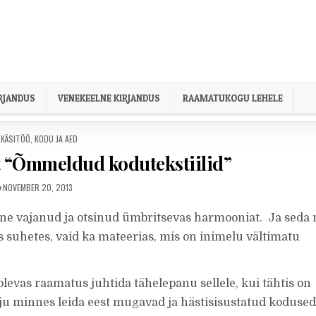
IRJANDUS
VENEKEELNE KIRJANDUS
RAAMATUKOGU LEHELE
POSTED IN
KÄSITÖÖ
,
KODU JA AED
t “Õmmeldud kodutekstiilid”
PUBLISHED DATE:
NOVEMBER 20, 2013
ne vajanud ja otsinud ümbritsevas harmooniat. Ja seda 
s suhetes, vaid ka mateerias, mis on inimelu vältimatu
levas raamatus juhtida tähelepanu sellele, kui tähtis on
koju minnes leida eest mugavad ja hästisisustatud koduse