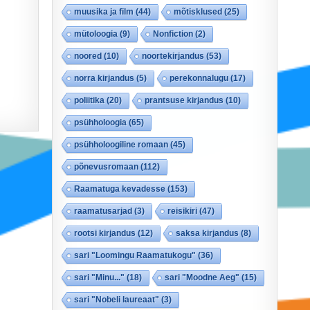
muusika ja film
(44)
mõtisklused
(25)
mütoloogia
(9)
Nonfiction
(2)
noored
(10)
noortekirjandus
(53)
norra kirjandus
(5)
perekonnalugu
(17)
poliitika
(20)
prantsuse kirjandus
(10)
psühholoogia
(65)
psühholoogiline romaan
(45)
põnevusromaan
(112)
Raamatuga kevadesse
(153)
raamatusarjad
(3)
reisikiri
(47)
rootsi kirjandus
(12)
saksa kirjandus
(8)
sari "Loomingu Raamatukogu"
(36)
sari "Minu..."
(18)
sari "Moodne Aeg"
(15)
sari "Nobeli laureaat"
(3)