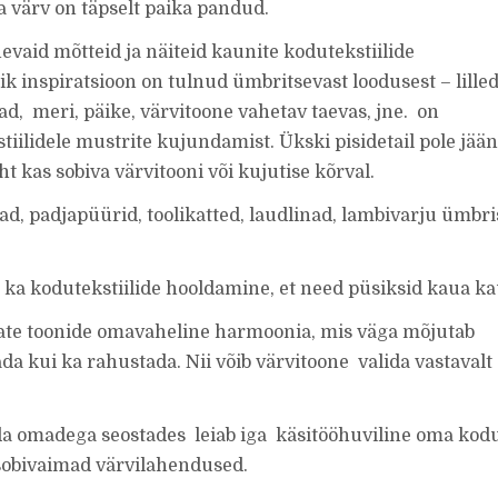
a värv on täpselt paika pandud.
evaid mõtteid ja näiteid kaunite kodutekstiilide
ik inspiratsioon on tulnud ümbritsevast loodusest – lilled
mad, meri, päike, värvitoone vahetav taevas, jne. on
ilidele mustrite kujundamist. Ükski pisidetail pole jää
t kas sobiva värvitooni või kujutise kõrval.
ad, padjapüürid, toolikatted, laudlinad, lambivarju ümbri
, ka kodutekstiilide hooldamine, et need püsiksid kaua ka
ate toonide omavaheline harmoonia, mis väga mõjutab
da kui ka rahustada. Nii võib värvitoone valida vastavalt
nda omadega seostades leiab iga käsitööhuviline oma kod
sobivaimad värvilahendused.