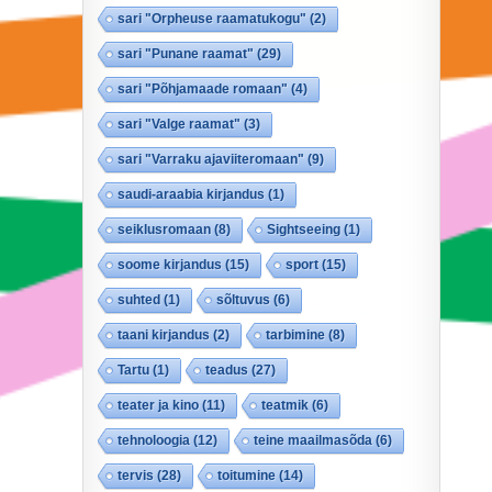
sari "Orpheuse raamatukogu"
(2)
sari "Punane raamat"
(29)
sari "Põhjamaade romaan"
(4)
sari "Valge raamat"
(3)
sari "Varraku ajaviiteromaan"
(9)
saudi-araabia kirjandus
(1)
seiklusromaan
(8)
Sightseeing
(1)
soome kirjandus
(15)
sport
(15)
suhted
(1)
sõltuvus
(6)
taani kirjandus
(2)
tarbimine
(8)
Tartu
(1)
teadus
(27)
teater ja kino
(11)
teatmik
(6)
tehnoloogia
(12)
teine maailmasõda
(6)
tervis
(28)
toitumine
(14)