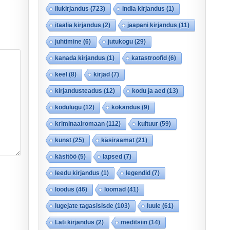
ilukirjandus
(723)
india kirjandus
(1)
itaalia kirjandus
(2)
jaapani kirjandus
(11)
juhtimine
(6)
jutukogu
(29)
kanada kirjandus
(1)
katastroofid
(6)
keel
(8)
kirjad
(7)
kirjandusteadus
(12)
kodu ja aed
(13)
kodulugu
(12)
kokandus
(9)
kriminaalromaan
(112)
kultuur
(59)
kunst
(25)
käsiraamat
(21)
käsitöö
(5)
lapsed
(7)
leedu kirjandus
(1)
legendid
(7)
loodus
(46)
loomad
(41)
lugejate tagasisisde
(103)
luule
(61)
Läti kirjandus
(2)
meditsiin
(14)