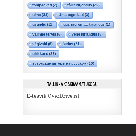
tähtpäevad
(2)
tõlkekirjandus
(25)
ulme
(33)
Uncategorized
(3)
usundid
(11)
uus-meremaa kirjandus
(1)
vaimne tervis
(6)
vene kirjandus
(5)
vägivald
(6)
õudus
(21)
ühiskond
(37)
эстонские авторы на русском
(10)
TALLINNA KESKRAAMATUKOGU
E-teavik OverDrive’ist