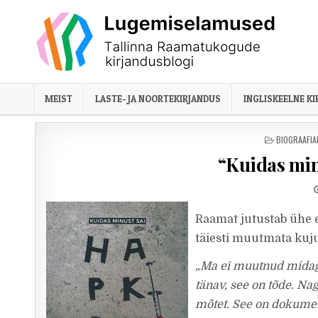
Skip to content
MEIST
LASTE- JA NOORTEKIRJANDUS
INGLISKEELNE K
POSTED IN
BIOGRAAFI
“Kuidas mi
Raamat jutustab ühe 
täiesti muutmata kuju
„Ma ei muutnud midagi.
tänav, see on tõde. Na
mõtet. See on dokument