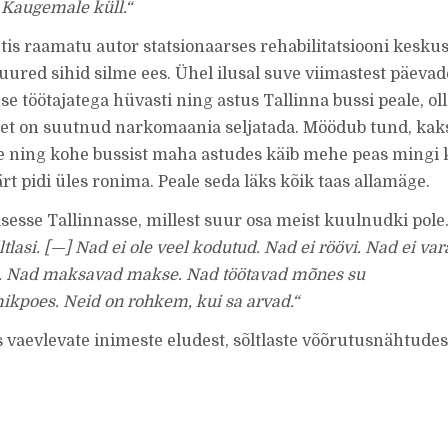
 Kaugemale küll.“
tis raamatu autor statsionaarses rehabilitatsiooni keskus
uured sihid silme ees. Ühel ilusal suve viimastest päevad
e töötajatega hüvasti ning astus Tallinna bussi peale, ol
, et on suutnud narkomaania seljatada. Möödub tund, kaks
e ning kohe bussist maha astudes käib mehe peas mingi 
t pidi üles ronima. Peale seda läks kõik taas allamäge.
isesse Tallinnasse, millest suur osa meist kuulnudki pole
lasi. [—] Nad ei ole veel kodutud. Nad ei röövi. Nad ei var
öl. Nad maksavad makse. Nad töötavad mõnes su
poes. Neid on rohkem, kui sa arvad.“
 vaevlevate inimeste eludest, sõltlaste võõrutusnähtudes