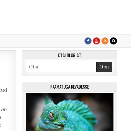
OTSI BLOGIST
Search for:
RAAMATUGA KEVADESSE
tud
 on
a
.