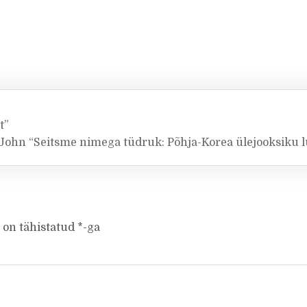
t”
 John “Seitsme nimega tüdruk: Põhja-Korea ülejooksiku 
 on tähistatud
*
-ga