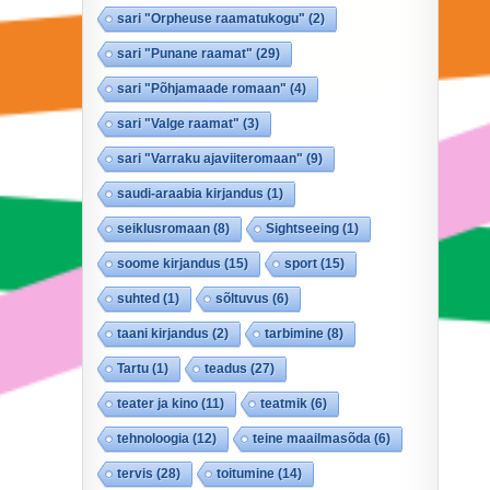
sari "Orpheuse raamatukogu"
(2)
sari "Punane raamat"
(29)
sari "Põhjamaade romaan"
(4)
sari "Valge raamat"
(3)
sari "Varraku ajaviiteromaan"
(9)
saudi-araabia kirjandus
(1)
seiklusromaan
(8)
Sightseeing
(1)
soome kirjandus
(15)
sport
(15)
suhted
(1)
sõltuvus
(6)
taani kirjandus
(2)
tarbimine
(8)
Tartu
(1)
teadus
(27)
teater ja kino
(11)
teatmik
(6)
tehnoloogia
(12)
teine maailmasõda
(6)
tervis
(28)
toitumine
(14)