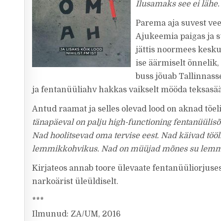
Ilusamaks see ei lähe.
Parema aja suvest vee
Ajukeemia paigas ja s
jättis noormees keskus
ise äärmiselt õnnelik
buss jõuab Tallinnass
ja fentanüüliahv hakkas vaikselt mööda teksasäär
Antud raamat ja selles olevad lood on aknad tõel
tänapäeval on palju high-functioning fentanüülisõlt
Nad hoolitsevad oma tervise eest. Nad käivad tö
lemmikkohvikus. Nad on müüjad mõnes su lemmik
Kirjateos annab toore ülevaate fentanüüliorjuses
narkoärist üleüldiselt.
***
Ilmunud: ZA/UM, 2016