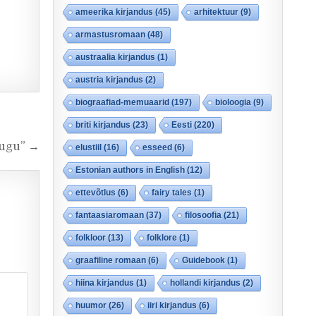
ameerika kirjandus
(45)
arhitektuur
(9)
armastusromaan
(48)
austraalia kirjandus
(1)
austria kirjandus
(2)
biograafiad-memuaarid
(197)
bioloogia
(9)
briti kirjandus
(23)
Eesti
(220)
lugu” →
elustiil
(16)
esseed
(6)
Estonian authors in English
(12)
ettevõtlus
(6)
fairy tales
(1)
fantaasiaromaan
(37)
filosoofia
(21)
folkloor
(13)
folklore
(1)
graafiline romaan
(6)
Guidebook
(1)
hiina kirjandus
(1)
hollandi kirjandus
(2)
huumor
(26)
iiri kirjandus
(6)