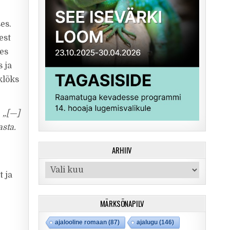
es.
est
les
 ja
klõks
.
„[—]
asta.
ARHIIV
Arhiiv
t ja
MÄRKSÕNAPILV
ajalooline romaan
(87)
ajalugu
(146)