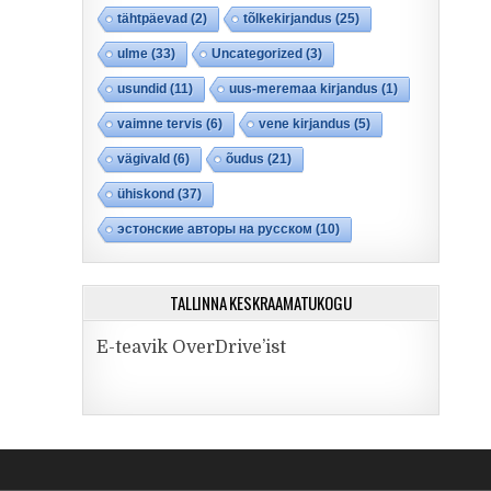
tähtpäevad
(2)
tõlkekirjandus
(25)
ulme
(33)
Uncategorized
(3)
usundid
(11)
uus-meremaa kirjandus
(1)
vaimne tervis
(6)
vene kirjandus
(5)
vägivald
(6)
õudus
(21)
ühiskond
(37)
эстонские авторы на русском
(10)
TALLINNA KESKRAAMATUKOGU
E-teavik OverDrive’ist