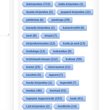
ilukirjandus
(723)
india kirjandus
(1)
itaalia kirjandus
(2)
jaapani kirjandus
(11)
juhtimine
(6)
jutukogu
(29)
kanada kirjandus
(1)
katastroofid
(6)
keel
(8)
kirjad
(7)
kirjandusteadus
(12)
kodu ja aed
(13)
kodulugu
(12)
kokandus
(9)
kriminaalromaan
(112)
kultuur
(59)
kunst
(25)
käsiraamat
(21)
käsitöö
(5)
lapsed
(7)
leedu kirjandus
(1)
legendid
(7)
loodus
(46)
loomad
(41)
lugejate tagasisisde
(103)
luule
(61)
Läti kirjandus
(2)
meditsiin
(14)