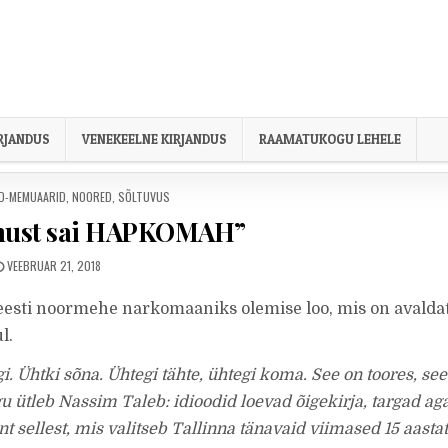
IRJANDUS
VENEKEELNE KIRJANDUS
RAAMATUKOGU LEHELE
AD-MEMUAARID
,
NOORED
,
SÕLTUVUS
nust sai HAPKOMAH”
PUBLISHED DATE:
VEEBRUAR 21, 2018
eesti noormehe narkomaaniks olemise loo, mis on avalda
l.
 Ühtki sõna. Ühtegi tähte, ühtegi koma. See on toores, see
gu ütleb Nassim Taleb: idioodid loevad õigekirja, targad ag
 sellest, mis valitseb Tallinna tänavaid viimased 15 aastat