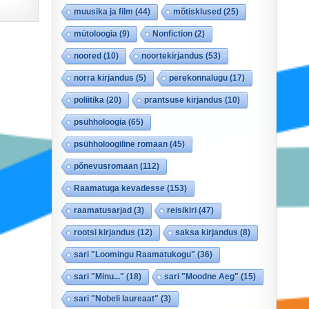
muusika ja film
(44)
mõtisklused
(25)
mütoloogia
(9)
Nonfiction
(2)
noored
(10)
noortekirjandus
(53)
norra kirjandus
(5)
perekonnalugu
(17)
poliitika
(20)
prantsuse kirjandus
(10)
psühholoogia
(65)
psühholoogiline romaan
(45)
põnevusromaan
(112)
Raamatuga kevadesse
(153)
raamatusarjad
(3)
reisikiri
(47)
rootsi kirjandus
(12)
saksa kirjandus
(8)
sari "Loomingu Raamatukogu"
(36)
sari "Minu..."
(18)
sari "Moodne Aeg"
(15)
sari "Nobeli laureaat"
(3)