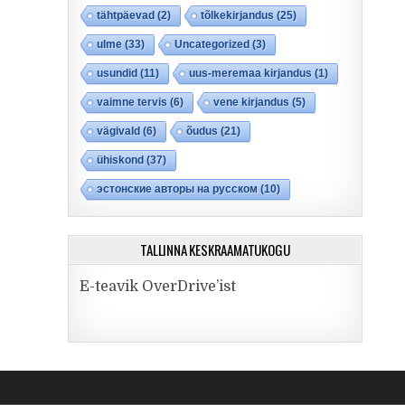
tähtpäevad
(2)
tõlkekirjandus
(25)
ulme
(33)
Uncategorized
(3)
usundid
(11)
uus-meremaa kirjandus
(1)
vaimne tervis
(6)
vene kirjandus
(5)
vägivald
(6)
õudus
(21)
ühiskond
(37)
эстонские авторы на русском
(10)
TALLINNA KESKRAAMATUKOGU
E-teavik OverDrive’ist