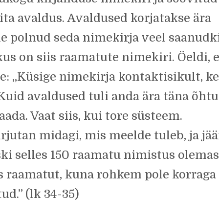
ita avaldus. Avaldused korjatakse ära
ie polnud seda nimekirja veel saanudki
kus on siis raamatute nimekiri. Öeldi, e
rde: „Küsige nimekirja kontaktisikult, k
uid avaldused tuli anda ära täna õhtu
da. Vaat siis, kui tore süsteem.
rjutan midagi, mis meelde tuleb, ja jä
ski selles 150 raamatu nimistus olema
is raamatut, kuna rohkem pole korraga
ud.” (lk 34-35)