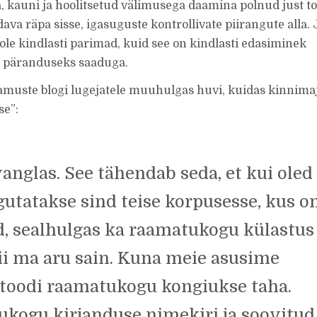
 kauni ja hoolitsetud välimusega daamina polnud just t
va räpa sisse, igasuguste kontrollivate piirangute alla. 
le kindlasti parimad, kuid see on kindlasti edasiminek
t päranduseks saaduga.
muste blogi lugejatele muuhulgas huvi, kuidas kinnima
se”:
nglas. See tähendab seda, et kui oled
igutatakse sind teise korpusesse, kus o
, sealhulgas ka raamatukogu külastus
Nii ma aru sain. Kuna meie asusime
s toodi raamatukogu kongiukse taha.
ukogu kirjanduse nimekiri ja soovitud