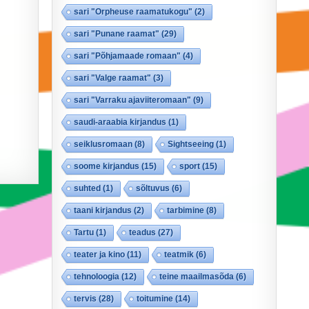
sari "Orpheuse raamatukogu"
(2)
sari "Punane raamat"
(29)
sari "Põhjamaade romaan"
(4)
sari "Valge raamat"
(3)
sari "Varraku ajaviiteromaan"
(9)
saudi-araabia kirjandus
(1)
seiklusromaan
(8)
Sightseeing
(1)
soome kirjandus
(15)
sport
(15)
suhted
(1)
sõltuvus
(6)
taani kirjandus
(2)
tarbimine
(8)
Tartu
(1)
teadus
(27)
teater ja kino
(11)
teatmik
(6)
tehnoloogia
(12)
teine maailmasõda
(6)
tervis
(28)
toitumine
(14)