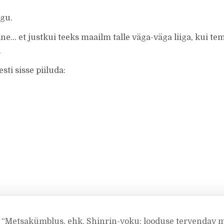
ugu.
… et justkui teeks maailm talle väga-väga liiga, kui te
.
sti sisse piiluda:
d “Metsakümblus, ehk, Shinrin-yoku: looduse tervendav 