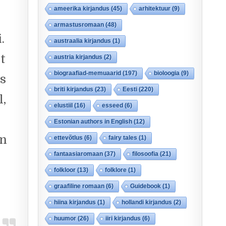
ameerika kirjandus
(45)
arhitektuur
(9)
armastusromaan
(48)
.
austraalia kirjandus
(1)
t
austria kirjandus
(2)
biograafiad-memuaarid
(197)
bioloogia
(9)
es
briti kirjandus
(23)
Eesti
(220)
l,
elustiil
(16)
esseed
(6)
Estonian authors in English
(12)
än
ettevõtlus
(6)
fairy tales
(1)
fantaasiaromaan
(37)
filosoofia
(21)
s
folkloor
(13)
folklore
(1)
graafiline romaan
(6)
Guidebook
(1)
hiina kirjandus
(1)
hollandi kirjandus
(2)
huumor
(26)
iiri kirjandus
(6)