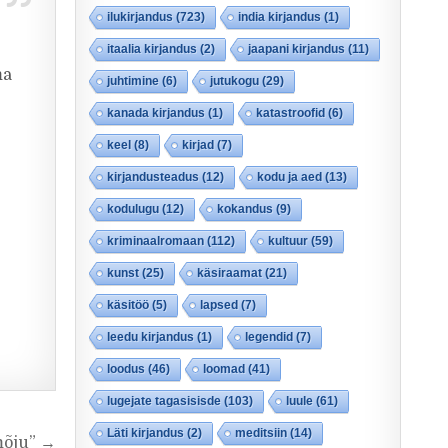
ilukirjandus
(723)
india kirjandus
(1)
itaalia kirjandus
(2)
jaapani kirjandus
(11)
ma
juhtimine
(6)
jutukogu
(29)
kanada kirjandus
(1)
katastroofid
(6)
keel
(8)
kirjad
(7)
kirjandusteadus
(12)
kodu ja aed
(13)
kodulugu
(12)
kokandus
(9)
kriminaalromaan
(112)
kultuur
(59)
kunst
(25)
käsiraamat
(21)
käsitöö
(5)
lapsed
(7)
leedu kirjandus
(1)
legendid
(7)
loodus
(46)
loomad
(41)
lugejate tagasisisde
(103)
luule
(61)
Läti kirjandus
(2)
meditsiin
(14)
mõju” →