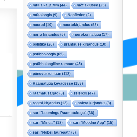
muusika ja film
(44)
mõtisklused
(25)
mütoloogia
(9)
Nonfiction
(2)
noored
(10)
noortekirjandus
(53)
norra kirjandus
(5)
perekonnalugu
(17)
poliitika
(20)
prantsuse kirjandus
(10)
psühholoogia
(65)
psühholoogiline romaan
(45)
põnevusromaan
(112)
Raamatuga kevadesse
(153)
raamatusarjad
(3)
reisikiri
(47)
rootsi kirjandus
(12)
saksa kirjandus
(8)
sari "Loomingu Raamatukogu"
(36)
sari "Minu..."
(18)
sari "Moodne Aeg"
(15)
sari "Nobeli laureaat"
(3)