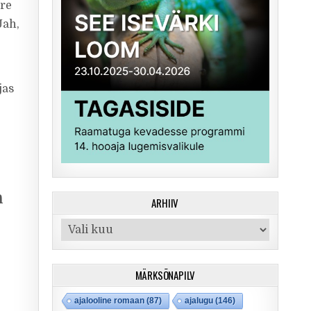
ore
Jah,
jas
n
ARHIIV
Arhiiv
MÄRKSÕNAPILV
ajalooline romaan
(87)
ajalugu
(146)