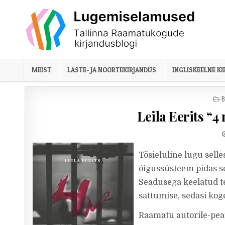
Skip to content
MEIST
LASTE- JA NOORTEKIRJANDUS
INGLISKEELNE K
P
B
Leila Eerits “4
Tõsieluline lugu selle
õigussüsteem pidas s
Seadusega keelatud t
sattumise, sedasi ko
Raamatu autorile-peat