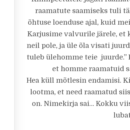
raamatute saamiseks tuli tä
õhtuse loenduse ajal, kuid me
Karjusime valvurile järele, et 
neil pole, ja üle õla visati juu
tuleb ülehomme teie juurde.” K
et homme raamatuid saa
Hea küll mõtlesin endamisi. Ki
lootma, et need raamatud sii
on. Nimekirja sai… Kokku vi
lubat