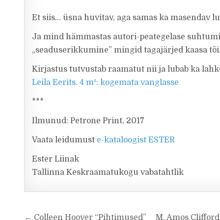
Et siis… üsna huvitav, aga samas ka masendav l
Ja mind hämmastas autori-peategelase suhtumine
„seaduserikkumine” mingid tagajärjed kaasa tõi
Kirjastus tutvustab raamatut nii ja lubab ka lahke
Leila Eerits. 4 m²: kogemata vanglasse
***
Ilmunud: Petrone Print, 2017
Vaata leidumust
e-kataloogist ESTER
Ester Liinak
Tallinna Keskraamatukogu vabatahtlik
Navigeerimine
← Colleen Hoover “Pihtimused”
M. Amos Cliffor