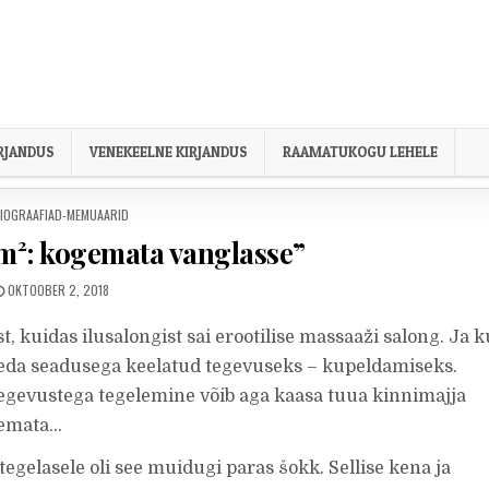
IRJANDUS
VENEKEELNE KIRJANDUS
RAAMATUKOGU LEHELE
OSTED IN
IOGRAAFIAD-MEMUAARID
 m²: kogemata vanglasse”
PUBLISHED DATE:
OKTOOBER 2, 2018
st, kuidas ilusalongist sai erootilise massaaži salong. Ja 
eda seadusega keelatud tegevuseks – kupeldamiseks.
egevustega tegelemine võib aga kaasa tuua kinnimajja
gemata…
egelasele oli see muidugi paras šokk. Sellise kena ja