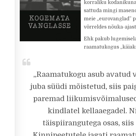
korraliku kodanikuna,
sattuda mingi masenda
meie „eurovanglad” po
võrreldes nõuka-ajas
Ehk pakub lugemisela
raamatukogus „käiak
„Raamatukogu asub avatud va
juba süüdi mõistetud, siis pa
paremad liikumisvõimalused
kindlatel kellaaegadel. 
täispiirangutega osas, sii
Kinnipeetutele jagati raamat