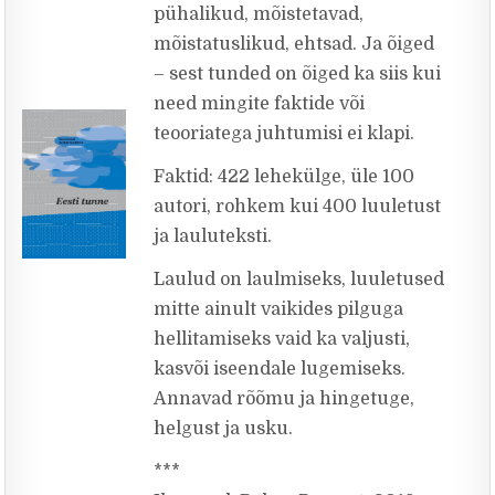
pühalikud, mõistetavad,
mõistatuslikud, ehtsad. Ja õiged
– sest tunded on õiged ka siis kui
need mingite faktide või
teooriatega juhtumisi ei klapi.
Faktid: 422 lehekülge, üle 100
autori, rohkem kui 400 luuletust
ja lauluteksti.
Laulud on laulmiseks, luuletused
mitte ainult vaikides pilguga
hellitamiseks vaid ka valjusti,
kasvõi iseendale lugemiseks.
Annavad rõõmu ja hingetuge,
helgust ja usku.
***