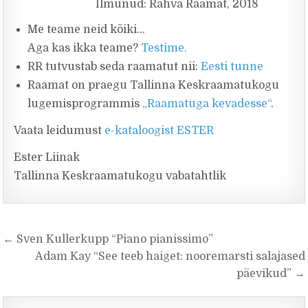
Ilmunud: Rahva Raamat, 2018
Me teame neid kõiki…
Aga kas ikka teame?
Testime.
RR tutvustab seda raamatut nii:
Eesti tunne
Raamat on praegu Tallinna Keskraamatukogu
lugemisprogrammis
„Raamatuga kevadesse“
.
Vaata leidumust
e-kataloogist ESTER
Ester Liinak
Tallinna Keskraamatukogu vabatahtlik
Navigeerimine
← Sven Kullerkupp “Piano pianissimo”
Adam Kay “See teeb haiget: nooremarsti salajased
päevikud” →