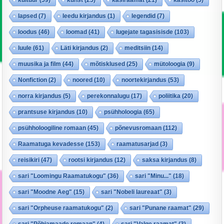
lapsed
(7)
leedu kirjandus
(1)
legendid
(7)
loodus
(46)
loomad
(41)
lugejate tagasisisde
(103)
luule
(61)
Läti kirjandus
(2)
meditsiin
(14)
muusika ja film
(44)
mõtisklused
(25)
mütoloogia
(9)
Nonfiction
(2)
noored
(10)
noortekirjandus
(53)
norra kirjandus
(5)
perekonnalugu
(17)
poliitika
(20)
prantsuse kirjandus
(10)
psühholoogia
(65)
psühholoogiline romaan
(45)
põnevusromaan
(112)
Raamatuga kevadesse
(153)
raamatusarjad
(3)
reisikiri
(47)
rootsi kirjandus
(12)
saksa kirjandus
(8)
sari "Loomingu Raamatukogu"
(36)
sari "Minu..."
(18)
sari "Moodne Aeg"
(15)
sari "Nobeli laureaat"
(3)
sari "Orpheuse raamatukogu"
(2)
sari "Punane raamat"
(29)
sari "Põhjamaade romaan"
(4)
sari "Valge raamat"
(3)