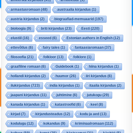
armastusromaan
(48)
austraalia kirjandus
(1)
austria kirjandus
(2)
biograafiad-memuaarid
(197)
bioloogia
(9)
briti kirjandus
(23)
Eesti
(220)
elustiil
(16)
esseed
(6)
Estonian authors in English
(12)
ettevõtlus
(6)
fairy tales
(1)
fantaasiaromaan
(37)
filosoofia
(21)
folkloor
(13)
folklore
(1)
graafiline romaan
(6)
Guidebook
(1)
hiina kirjandus
(1)
hollandi kirjandus
(2)
huumor
(26)
iiri kirjandus
(6)
ilukirjandus
(723)
india kirjandus
(1)
itaalia kirjandus
(2)
jaapani kirjandus
(11)
juhtimine
(6)
jutukogu
(29)
kanada kirjandus
(1)
katastroofid
(6)
keel
(8)
kirjad
(7)
kirjandusteadus
(12)
kodu ja aed
(13)
kodulugu
(12)
kokandus
(9)
kriminaalromaan
(112)
kultuur
(59)
kunst
(25)
käsiraamat
(21)
käsitöö
(5)