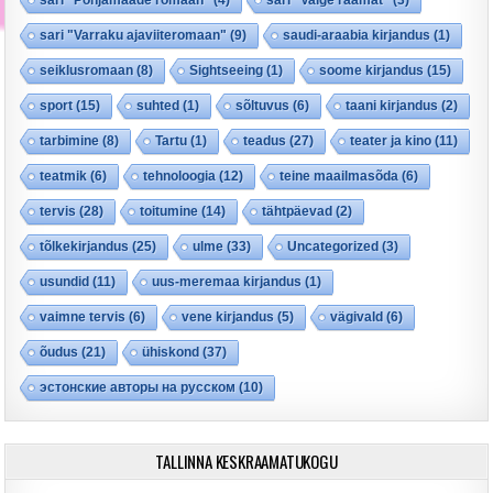
sari "Varraku ajaviiteromaan"
(9)
saudi-araabia kirjandus
(1)
seiklusromaan
(8)
Sightseeing
(1)
soome kirjandus
(15)
sport
(15)
suhted
(1)
sõltuvus
(6)
taani kirjandus
(2)
tarbimine
(8)
Tartu
(1)
teadus
(27)
teater ja kino
(11)
teatmik
(6)
tehnoloogia
(12)
teine maailmasõda
(6)
tervis
(28)
toitumine
(14)
tähtpäevad
(2)
tõlkekirjandus
(25)
ulme
(33)
Uncategorized
(3)
usundid
(11)
uus-meremaa kirjandus
(1)
vaimne tervis
(6)
vene kirjandus
(5)
vägivald
(6)
õudus
(21)
ühiskond
(37)
эстонские авторы на русском
(10)
TALLINNA KESKRAAMATUKOGU