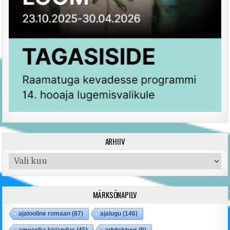
ARHIIV
Arhiiv
MÄRKSÕNAPILV
ajalooline romaan
(87)
ajalugu
(146)
ameerika kirjandus
(45)
arhitektuur
(9)