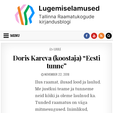
Skip to content
MENU
POSTED IN
LUULE
Doris Kareva (koostaja) “Eesti
tunne”
PUBLISHED DATE:
NOVEMBER 22, 2018
Ilus raamat, ilusad lood ja laulud.
Me justkui teame ja tunneme
neid kõiki ja oleme laulnud ka.
Tunded raamatus on väga
mitmesugused. Inimlikud,