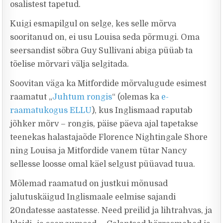
osalistest tapetud.
Kuigi esmapilgul on selge, kes selle mõrva
sooritanud on, ei usu Louisa seda põrmugi. Oma
seersandist sõbra Guy Sullivani abiga püüab ta
tõelise mõrvari välja selgitada.
Soovitan väga ka Mitfordide mõrvalugude esimest
raamatut „
Juhtum rongis
“ (olemas ka
e-
raamatukogus ELLU
), kus Inglismaad raputab
jõhker mõrv – rongis, päise päeva ajal tapetakse
teenekas halastajaõde Florence Nightingale Shore
ning Louisa ja Mitfordide vanem tütar Nancy
sellesse loosse omal käel selgust püüavad tuua.
Mõlemad raamatud on justkui mõnusad
jalutuskäigud Inglismaale eelmise sajandi
20ndatesse aastatesse. Need preilid ja lihtrahvas, ja