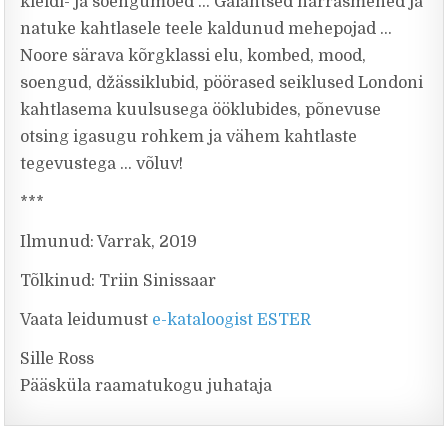
kleidi- ja soengumoed … Galantsed härrasmehed ja
natuke kahtlasele teele kaldunud mehepojad …
Noore särava kõrgklassi elu, kombed, mood,
soengud, džässiklubid, pöörased seiklused Londoni
kahtlasema kuulsusega ööklubides, põnevuse
otsing igasugu rohkem ja vähem kahtlaste
tegevustega … võluv!
***
Ilmunud: Varrak, 2019
Tõlkinud: Triin Sinissaar
Vaata leidumust
e-kataloogist ESTER
Sille Ross
Pääsküla raamatukogu juhataja