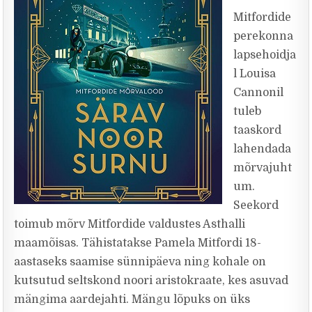
Mitfordide
perekonna
lapsehoidja
l Louisa
Cannonil
tuleb
taaskord
lahendada
mõrvajuht
um.
Seekord
toimub mõrv Mitfordide valdustes Asthalli
maamõisas. Tähistatakse Pamela Mitfordi 18-
aastaseks saamise sünnipäeva ning kohale on
kutsutud seltskond noori aristokraate, kes asuvad
mängima aardejahti. Mängu lõpuks on üks