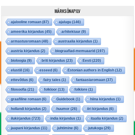
MÄRKSÕNAPILV
ajalooline romaan
(87)
ajalugu
(146)
ameerika kirjandus
(45)
arhitektuur
(9)
armastusromaan
(48)
austraalia kirjandus
(1)
austria kirjandus
(2)
biograafiad-memuaarid
(197)
bioloogia
(9)
briti kirjandus
(23)
Eesti
(220)
elustiil
(16)
esseed
(6)
Estonian authors in English
(12)
ettevõtlus
(6)
fairy tales
(1)
fantaasiaromaan
(37)
filosoofia
(21)
folkloor
(13)
folklore
(1)
graafiline romaan
(6)
Guidebook
(1)
hiina kirjandus
(1)
hollandi kirjandus
(2)
huumor
(26)
iiri kirjandus
(6)
ilukirjandus
(723)
india kirjandus
(1)
itaalia kirjandus
(2)
jaapani kirjandus
(11)
juhtimine
(6)
jutukogu
(29)