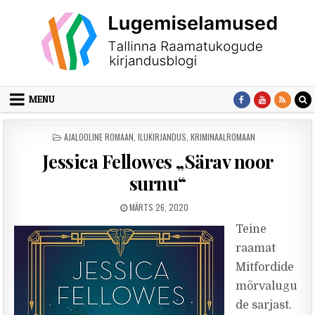
Skip to content
MENU
POSTED IN
AJALOOLINE ROMAAN
,
ILUKIRJANDUS
,
KRIMINAALROMAAN
Jessica Fellowes „Särav noor
surnu“
PUBLISHED DATE:
MÄRTS 26, 2020
Teine
raamat
Mitfordide
mõrvalugu
de sarjast.