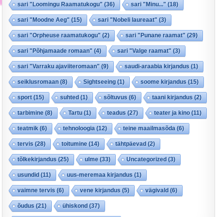
sari "Loomingu Raamatukogu"
(36)
sari "Minu..."
(18)
sari "Moodne Aeg"
(15)
sari "Nobeli laureaat"
(3)
sari "Orpheuse raamatukogu"
(2)
sari "Punane raamat"
(29)
sari "Põhjamaade romaan"
(4)
sari "Valge raamat"
(3)
sari "Varraku ajaviiteromaan"
(9)
saudi-araabia kirjandus
(1)
seiklusromaan
(8)
Sightseeing
(1)
soome kirjandus
(15)
sport
(15)
suhted
(1)
sõltuvus
(6)
taani kirjandus
(2)
tarbimine
(8)
Tartu
(1)
teadus
(27)
teater ja kino
(11)
teatmik
(6)
tehnoloogia
(12)
teine maailmasõda
(6)
tervis
(28)
toitumine
(14)
tähtpäevad
(2)
tõlkekirjandus
(25)
ulme
(33)
Uncategorized
(3)
usundid
(11)
uus-meremaa kirjandus
(1)
vaimne tervis
(6)
vene kirjandus
(5)
vägivald
(6)
õudus
(21)
ühiskond
(37)