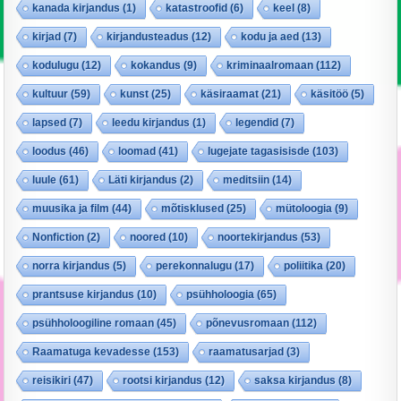
kanada kirjandus
(1)
katastroofid
(6)
keel
(8)
kirjad
(7)
kirjandusteadus
(12)
kodu ja aed
(13)
kodulugu
(12)
kokandus
(9)
kriminaalromaan
(112)
kultuur
(59)
kunst
(25)
käsiraamat
(21)
käsitöö
(5)
lapsed
(7)
leedu kirjandus
(1)
legendid
(7)
loodus
(46)
loomad
(41)
lugejate tagasisisde
(103)
luule
(61)
Läti kirjandus
(2)
meditsiin
(14)
muusika ja film
(44)
mõtisklused
(25)
mütoloogia
(9)
Nonfiction
(2)
noored
(10)
noortekirjandus
(53)
norra kirjandus
(5)
perekonnalugu
(17)
poliitika
(20)
prantsuse kirjandus
(10)
psühholoogia
(65)
psühholoogiline romaan
(45)
põnevusromaan
(112)
Raamatuga kevadesse
(153)
raamatusarjad
(3)
reisikiri
(47)
rootsi kirjandus
(12)
saksa kirjandus
(8)