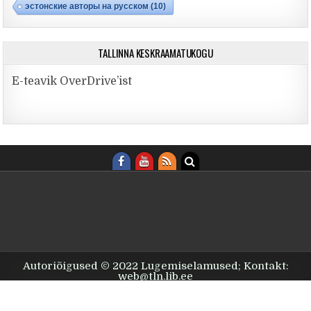
эстонские авторы на русском
(10)
TALLINNA KESKRAAMATUKOGU
E-teavik OverDrive’ist
Autoriõigused © 2022 Lugemiselamused; Kontakt:
web@tln.lib.ee
Design by ThemesDNA.com