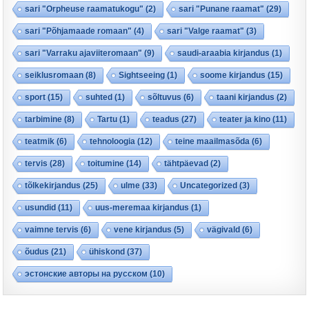
sari "Orpheuse raamatukogu"
(2)
sari "Punane raamat"
(29)
sari "Põhjamaade romaan"
(4)
sari "Valge raamat"
(3)
sari "Varraku ajaviiteromaan"
(9)
saudi-araabia kirjandus
(1)
seiklusromaan
(8)
Sightseeing
(1)
soome kirjandus
(15)
sport
(15)
suhted
(1)
sõltuvus
(6)
taani kirjandus
(2)
tarbimine
(8)
Tartu
(1)
teadus
(27)
teater ja kino
(11)
teatmik
(6)
tehnoloogia
(12)
teine maailmasõda
(6)
tervis
(28)
toitumine
(14)
tähtpäevad
(2)
tõlkekirjandus
(25)
ulme
(33)
Uncategorized
(3)
usundid
(11)
uus-meremaa kirjandus
(1)
vaimne tervis
(6)
vene kirjandus
(5)
vägivald
(6)
õudus
(21)
ühiskond
(37)
эстонские авторы на русском
(10)