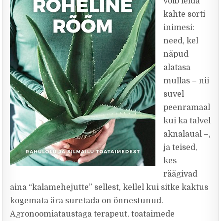
võib leida
kahte sorti
inimesi:
need, kel
näpud
alatasa
mullas – nii
suvel
peenramaal
kui ka talvel
aknalaual –,
ja teised,
kes
räägivad
aina “kalamehejutte” sellest, kellel kui sitke kaktus
kogemata ära suretada on õnnestunud.
Agronoomiataustaga terapeut, toataimede