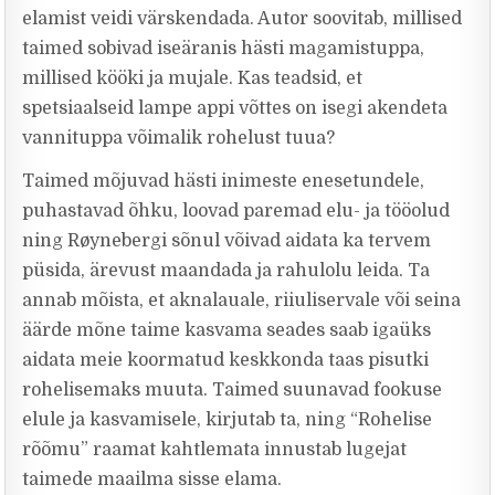
elamist veidi värskendada. Autor soovitab, millised
taimed sobivad iseäranis hästi magamistuppa,
millised kööki ja mujale. Kas teadsid, et
spetsiaalseid lampe appi võttes on isegi akendeta
vannituppa võimalik rohelust tuua?
Taimed mõjuvad hästi inimeste enesetundele,
puhastavad õhku, loovad paremad elu- ja tööolud
ning Røynebergi sõnul võivad aidata ka tervem
püsida, ärevust maandada ja rahulolu leida. Ta
annab mõista, et aknalauale, riiuliservale või seina
äärde mõne taime kasvama seades saab igaüks
aidata meie koormatud keskkonda taas pisutki
rohelisemaks muuta. Taimed suunavad fookuse
elule ja kasvamisele, kirjutab ta, ning “Rohelise
rõõmu” raamat kahtlemata innustab lugejat
taimede maailma sisse elama.