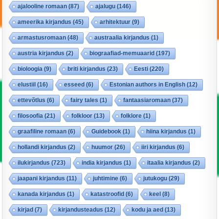
ajalooline romaan
(87)
ajalugu
(146)
ameerika kirjandus
(45)
arhitektuur
(9)
armastusromaan
(48)
austraalia kirjandus
(1)
austria kirjandus
(2)
biograafiad-memuaarid
(197)
bioloogia
(9)
briti kirjandus
(23)
Eesti
(220)
elustiil
(16)
esseed
(6)
Estonian authors in English
(12)
ettevõtlus
(6)
fairy tales
(1)
fantaasiaromaan
(37)
filosoofia
(21)
folkloor
(13)
folklore
(1)
graafiline romaan
(6)
Guidebook
(1)
hiina kirjandus
(1)
hollandi kirjandus
(2)
huumor
(26)
iiri kirjandus
(6)
ilukirjandus
(723)
india kirjandus
(1)
itaalia kirjandus
(2)
jaapani kirjandus
(11)
juhtimine
(6)
jutukogu
(29)
kanada kirjandus
(1)
katastroofid
(6)
keel
(8)
kirjad
(7)
kirjandusteadus
(12)
kodu ja aed
(13)