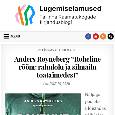
Skip to content
MENU
POSTED IN
KÄSIRAAMAT
,
KODU JA AED
Anders Røyneberg “Roheline
rõõm: rahulolu ja silmailu
toataimedest”
PUBLISHED DATE:
AUGUST 20, 2020
Naljaga
pooleks
üldistades