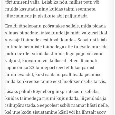
tõrjumiseni välja. Leiab ka nõu, millist potti või
mulda kasutada ning kuidas taimi seemnete,
tütartaimede ja pistikute abil paljundada.
Eraldi tähelepanu pööratakse sellele, mida pidada
silmas pimedatel talvekuudel ja mida valgusrikkal
suveajal taimede eest hoolt kandes. Soovitusi leiab
mitmete peamiste taimedega ette tulevate murede
puhuks: üle- või alakastmine, liiga palju või vähe
valgust, kuivanud või kollased lehed. Raamatu
lõpus on ka 23 taimeportreed ehk käepärast
lühiülevaadet, kust saab hõlpsalt teada peamise,
mida konkreetse taime eest hoolitsemiseks tarvis.
Lisaks pakub Røyneberg inspiratsiooni selleks,
kuidas taimedega ruumi kujundada, liigendada ja
isikupärastada. Seepoolest sobib raamat hästi neile,
kel uue kodu sisustamine käsil või ka lihtsalt soov