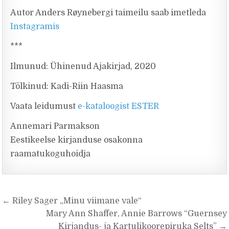
Autor Anders Røynebergi taimeilu saab imetleda
Instagramis
***
Ilmunud: Ühinenud Ajakirjad, 2020
Tõlkinud: Kadi-Riin Haasma
Vaata leidumust
e-kataloogist ESTER
Annemari Parmakson
Eestikeelse kirjanduse osakonna
raamatukoguhoidja
Navigeerimine
← Riley Sager „Minu viimane vale“
Mary Ann Shaffer, Annie Barrows “Guernsey
Kirjandus- ja Kartulikoorepiruka Selts” →