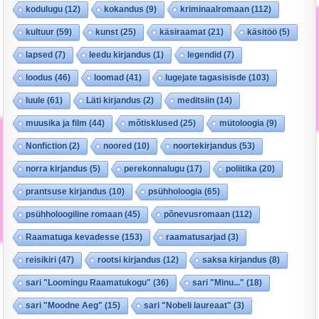
kodulugu
(12)
kokandus
(9)
kriminaalromaan
(112)
kultuur
(59)
kunst
(25)
käsiraamat
(21)
käsitöö
(5)
lapsed
(7)
leedu kirjandus
(1)
legendid
(7)
loodus
(46)
loomad
(41)
lugejate tagasisisde
(103)
luule
(61)
Läti kirjandus
(2)
meditsiin
(14)
muusika ja film
(44)
mõtisklused
(25)
mütoloogia
(9)
Nonfiction
(2)
noored
(10)
noortekirjandus
(53)
norra kirjandus
(5)
perekonnalugu
(17)
poliitika
(20)
prantsuse kirjandus
(10)
psühholoogia
(65)
psühholoogiline romaan
(45)
põnevusromaan
(112)
Raamatuga kevadesse
(153)
raamatusarjad
(3)
reisikiri
(47)
rootsi kirjandus
(12)
saksa kirjandus
(8)
sari "Loomingu Raamatukogu"
(36)
sari "Minu..."
(18)
sari "Moodne Aeg"
(15)
sari "Nobeli laureaat"
(3)