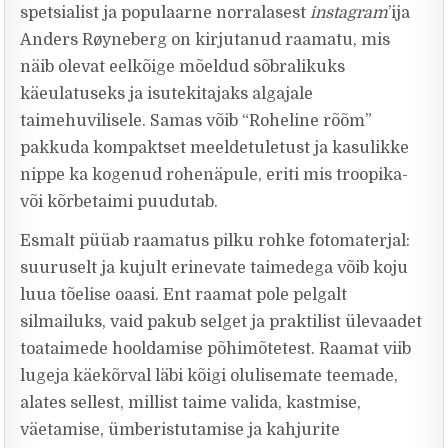
spetsialist ja populaarne norralasest
instagram
’ija
Anders Røyneberg on kirjutanud raamatu, mis
näib olevat eelkõige mõeldud sõbralikuks
käeulatuseks ja isutekitajaks algajale
taimehuvilisele. Samas võib “Roheline rõõm”
pakkuda kompaktset meeldetuletust ja kasulikke
nippe ka kogenud rohenäpule, eriti mis troopika-
või kõrbetaimi puudutab.
Esmalt püüab raamatus pilku rohke fotomaterjal:
suuruselt ja kujult erinevate taimedega võib koju
luua tõelise oaasi. Ent raamat pole pelgalt
silmailuks, vaid pakub selget ja praktilist ülevaadet
toataimede hooldamise põhimõtetest. Raamat viib
lugeja käekõrval läbi kõigi olulisemate teemade,
alates sellest, millist taime valida, kastmise,
väetamise, ümberistutamise ja kahjurite