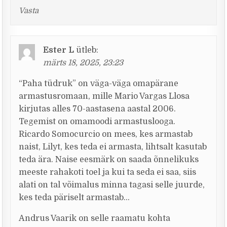
Vasta
Ester L
ütleb:
märts 18, 2025, 23:23
“Paha tüdruk” on väga-väga omapärane
armastusromaan, mille Mario Vargas Llosa
kirjutas alles 70-aastasena aastal 2006.
Tegemist on omamoodi armastuslooga.
Ricardo Somocurcio on mees, kes armastab
naist, Lilyt, kes teda ei armasta, lihtsalt kasutab
teda ära. Naise eesmärk on saada õnnelikuks
meeste rahakoti toel ja kui ta seda ei saa, siis
alati on tal võimalus minna tagasi selle juurde,
kes teda päriselt armastab…
Andrus Vaarik on selle raamatu kohta