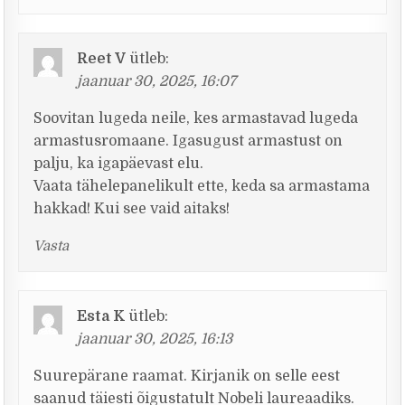
Reet V
ütleb:
jaanuar 30, 2025, 16:07
Soovitan lugeda neile, kes armastavad lugeda
armastusromaane. Igasugust armastust on
palju, ka igapäevast elu.
Vaata tähelepanelikult ette, keda sa armastama
hakkad! Kui see vaid aitaks!
Vasta
Esta K
ütleb:
jaanuar 30, 2025, 16:13
Suurepärane raamat. Kirjanik on selle eest
saanud täiesti õigustatult Nobeli laureaadiks.