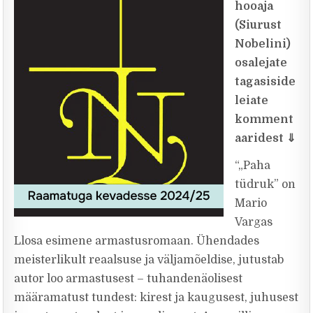
hooaja
(Siurust
Nobelini)
osalejate
tagasiside
leiate
komment
aaridest
⇓
“„Paha
tüdruk” on
Mario
Vargas
Llosa esimene armastusromaan. Ühendades
meisterlikult reaalsuse ja väljamõeldise, jutustab
autor loo armastusest – tuhandenäolisest
määramatust tundest: kirest ja kaugusest, juhusest