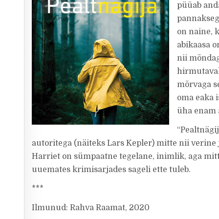
püüab anda
pannaksegi
on naine, 
abikaasa o
nii mõndag
hirmutavak
mõrvaga se
oma eaka i
üha enam 
“Pealtnägi
autoritega (näiteks Lars Kepler) mitte nii verine
Harriet on sümpaatne tegelane, inimlik, aga mitt
uuemates krimisarjades sageli ette tuleb.
***
Ilmunud: Rahva Raamat, 2020