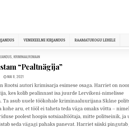
IRJANDUS
VENEKEELNE KIRJANDUS
RAAMATUKOGU LEHELE
ED IN
IRJANDUS
,
KRIMINAALROMAAN
stam “Pealtnägija”
PUBLISHED DATE:
MAI 8, 2021
n Rootsi autori krimisarja esimese osaga. Harriet on noo
ija, kes kolib pealinnast isa juurde Lervikeni-nimelisse
a. Ta asub uuele töökohale kriminaaluurijana Skåne polits
 kohe aru, et tööl ei taheta teda väga omaks võtta – nime
iduse poolest hoopis sotsiaaltöötaja, mitte politseinik, ja
stab seda vägagi pahaks panevat. Harriet siiski pingutab 