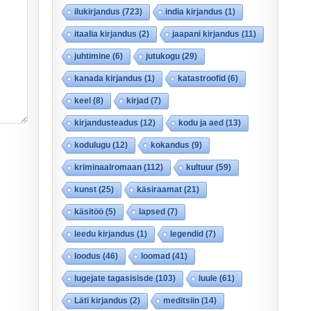
ilukirjandus
(723)
india kirjandus
(1)
itaalia kirjandus
(2)
jaapani kirjandus
(11)
juhtimine
(6)
jutukogu
(29)
kanada kirjandus
(1)
katastroofid
(6)
keel
(8)
kirjad
(7)
kirjandusteadus
(12)
kodu ja aed
(13)
kodulugu
(12)
kokandus
(9)
kriminaalromaan
(112)
kultuur
(59)
kunst
(25)
käsiraamat
(21)
käsitöö
(5)
lapsed
(7)
leedu kirjandus
(1)
legendid
(7)
loodus
(46)
loomad
(41)
lugejate tagasisisde
(103)
luule
(61)
Läti kirjandus
(2)
meditsiin
(14)