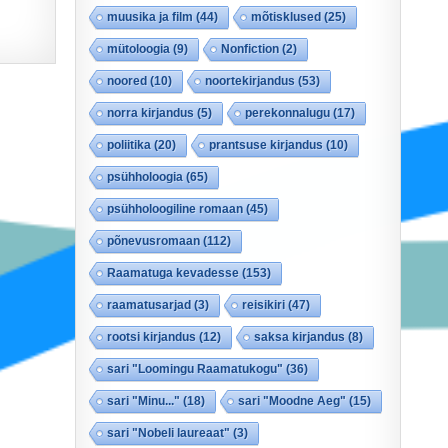
muusika ja film
(44)
mõtisklused
(25)
mütoloogia
(9)
Nonfiction
(2)
noored
(10)
noortekirjandus
(53)
norra kirjandus
(5)
perekonnalugu
(17)
poliitika
(20)
prantsuse kirjandus
(10)
psühholoogia
(65)
psühholoogiline romaan
(45)
põnevusromaan
(112)
Raamatuga kevadesse
(153)
raamatusarjad
(3)
reisikiri
(47)
rootsi kirjandus
(12)
saksa kirjandus
(8)
sari "Loomingu Raamatukogu"
(36)
sari "Minu..."
(18)
sari "Moodne Aeg"
(15)
sari "Nobeli laureaat"
(3)