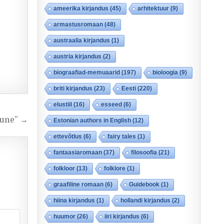
ameerika kirjandus
(45)
arhitektuur
(9)
armastusromaan
(48)
austraalia kirjandus
(1)
austria kirjandus
(2)
biograafiad-memuaarid
(197)
bioloogia
(9)
briti kirjandus
(23)
Eesti
(220)
elustiil
(16)
esseed
(6)
bune” →
Estonian authors in English
(12)
ettevõtlus
(6)
fairy tales
(1)
fantaasiaromaan
(37)
filosoofia
(21)
folkloor
(13)
folklore
(1)
graafiline romaan
(6)
Guidebook
(1)
hiina kirjandus
(1)
hollandi kirjandus
(2)
huumor
(26)
iiri kirjandus
(6)