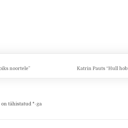
biks noortele”
Katrin Pauts “Hull ho
 on tähistatud
*
-ga