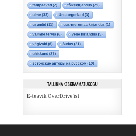
tähtpäevad
(2)
tõlkekirjandus
(25)
ulme
(33)
Uncategorized
(3)
usundid
(11)
uus-meremaa kirjandus
(1)
vaimne tervis
(6)
vene kirjandus
(5)
vägivald
(6)
õudus
(21)
ühiskond
(37)
эстонские авторы на русском
(10)
TALLINNA KESKRAAMATUKOGU
E-teavik OverDrive’ist