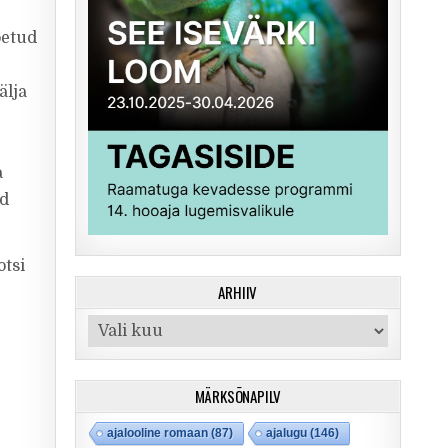
petud
älja
a
ud
otsi
ARHIIV
Arhiiv
MÄRKSÕNAPILV
ajalooline romaan
(87)
ajalugu
(146)