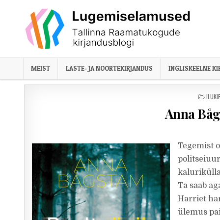
Skip to content
MEIST
LASTE- JA NOORTEKIRJANDUS
INGLISKEELNE K
POST
ILUK
Anna Båg
Tegemist o
politseiuur
kaluriküll
Ta saab aga
Harriet har
ülemus pai