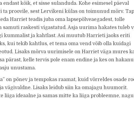
 endast kõik, et sisse sulanduda. Kohe esimesel päeval
 ta proovile, sest Lervikeni külas on toimunud mõrv. Ta
keda Harriet teadis juba oma lapsepõlveaegadest, tolle
n samuti raskesti vigastatud. Asja uurima hakates tuleb v
i kummalist ja kahtlast. Asi muutub Harrieti jaoks eriti
s, kui tekib kahtlus, et tema oma vend võib olla kuidagi
otud. Lisaks mõrva uurimisele on Harriet väga mures k
sa pärast, kelle tervis pole enam endine ja kes on hakan
asju unustama.
ja” on põnev ja tempokas raamat, kuid võrreldes osade ro
 ja vägivaldne. Lisaks leidub siin ka omajagu huumorit.
e liiga ideaalne ja samas mitte ka liiga probleemne, nagu