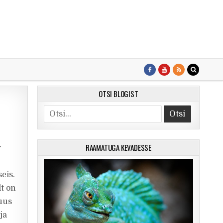
OTSI BLOGIST
Search for:
RAAMATUGA KEVADESSE
r
eis.
lt on
 uus
ja