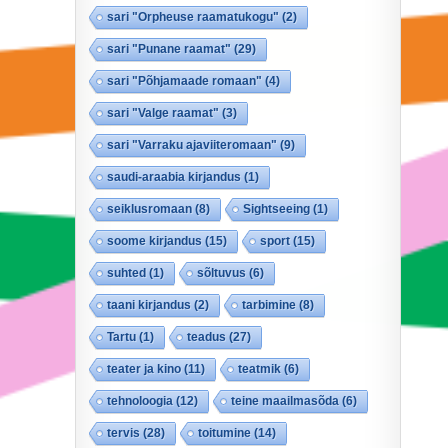
sari "Orpheuse raamatukogu"
(2)
sari "Punane raamat"
(29)
sari "Põhjamaade romaan"
(4)
sari "Valge raamat"
(3)
sari "Varraku ajaviiteromaan"
(9)
saudi-araabia kirjandus
(1)
seiklusromaan
(8)
Sightseeing
(1)
soome kirjandus
(15)
sport
(15)
suhted
(1)
sõltuvus
(6)
taani kirjandus
(2)
tarbimine
(8)
Tartu
(1)
teadus
(27)
teater ja kino
(11)
teatmik
(6)
tehnoloogia
(12)
teine maailmasõda
(6)
tervis
(28)
toitumine
(14)