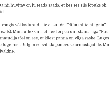
 nii huvitav on ju teada saada, et kes see siis lõpuks oli.
id.
n rongis või kadunud – te ei suuda “Püüa mitte hingata”
dreads). Mina ütleks nii, et neid ei pea unustama, aga “Pü
atud ja tõsi on see, et käest panna on väga raske. Luges
e lugemist. Julgen soovitada põnevuse armastajatele. Mi
ivaldne.