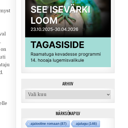
Amyst
val
.
 on
uti
ataju
d.
ARHIIV
Arhiiv
elle
MÄRKSÕNAPILV
ajalooline romaan
(87)
ajalugu
(146)