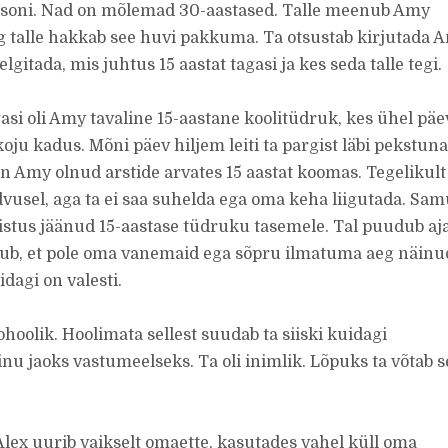
soni. Nad on mõlemad 30-aastased. Talle meenub Amy
 talle hakkab see huvi pakkuma. Ta otsustab kirjutada 
selgitada, mis juhtus 15 aastat tagasi ja kes seda talle tegi.
gasi oli Amy tavaline 15-aastane koolitüdruk, kes ühel päe
 koju kadus. Mõni päev hiljem leiti ta pargist läbi pekstuna
on Amy olnud arstide arvates 15 aastat koomas. Tegelikult
advusel, aga ta ei saa suhelda ega oma keha liigutada. Sam
stus jäänud 15-aastase tüdruku tasemele. Tal puudub aj
ndub, et pole oma vanemaid ega sõpru ilmatuma aeg näinu
dagi on valesti.
ohoolik. Hoolimata sellest suudab ta siiski kuidagi
u jaoks vastumeelseks. Ta oli inimlik. Lõpuks ta võtab s
 Alex uurib vaikselt omaette, kasutades vahel küll oma