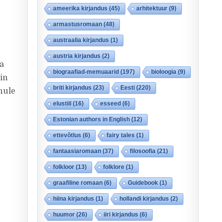
ameerika kirjandus
(45)
arhitektuur
(9)
armastusromaan
(48)
austraalia kirjandus
(1)
austria kirjandus
(2)
üa
biograafiad-memuaarid
(197)
bioloogia
(9)
in
briti kirjandus
(23)
Eesti
(220)
nule
elustiil
(16)
esseed
(6)
Estonian authors in English
(12)
ettevõtlus
(6)
fairy tales
(1)
fantaasiaromaan
(37)
filosoofia
(21)
folkloor
(13)
folklore
(1)
graafiline romaan
(6)
Guidebook
(1)
hiina kirjandus
(1)
hollandi kirjandus
(2)
huumor
(26)
iiri kirjandus
(6)