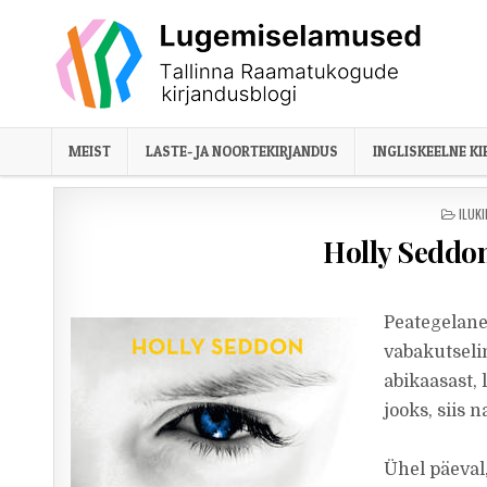
Skip to content
MEIST
LASTE- JA NOORTEKIRJANDUS
INGLISKEELNE K
POST
ILUK
Holly Seddon
Peategelane
vabakutselin
abikaasast,
jooks, siis 
Ühel päeval,