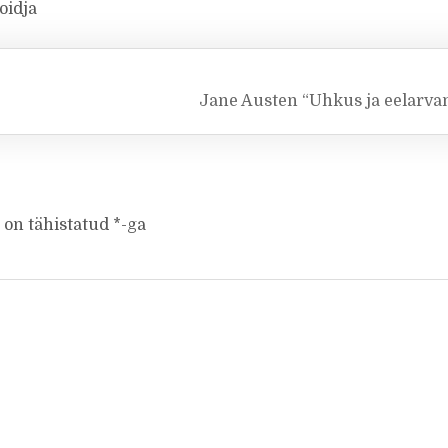
oidja
Jane Austen “Uhkus ja eelarv
 on tähistatud
*
-ga