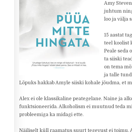
Amy Steven
juhtum ning
loo ja välja 
15 aastat ta
teel koolist
Peale seda 
ta siiski te
on tema mõi
ja talle tu
Lõpuks hakkab Amyle siiski kohale jõudma, et mi
Alex ei ole klassikaline peategelane. Naine ja alk
funktsioneerida. Alkoholism ei muutnud teda min
probleemiga ka midagi ette.
Näiliselt küll raamatus suurt tegevust ei toimu.