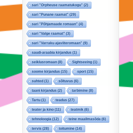
sari "Orpheuse raamatukogu"
(2)
sari "Punane raamat"
(29)
sari "Põhjamaade romaan"
(4)
sari "Valge raamat"
(3)
sari "Varraku ajaviiteromaan"
(9)
saudi-araabia kirjandus
(1)
seiklusromaan
(8)
Sightseeing
(1)
soome kirjandus
(15)
sport
(15)
suhted
(1)
sõltuvus
(6)
taani kirjandus
(2)
tarbimine
(8)
Tartu
(1)
teadus
(27)
teater ja kino
(11)
teatmik
(6)
tehnoloogia
(12)
teine maailmasõda
(6)
tervis
(28)
toitumine
(14)