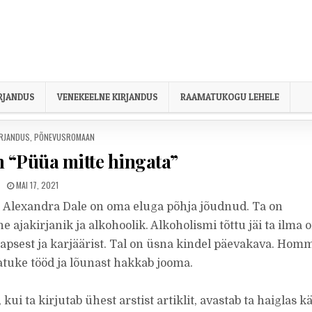
IRJANDUS
VENEKEELNE KIRJANDUS
RAAMATUKOGU LEHELE
ED IN
IRJANDUS
,
PÕNEVUSROMAAN
 “Püüa mitte hingata”
PUBLISHED DATE:
MAI 17, 2021
 Alexandra Dale on oma eluga põhja jõudnud. Ta on
e ajakirjanik ja alkohoolik. Alkoholismi tõttu jäi ta ilma
 lapsest ja karjäärist. Tal on üsna kindel päevakava. Hom
natuke tööd ja lõunast hakkab jooma.
 kui ta kirjutab ühest arstist artiklit, avastab ta haiglas k