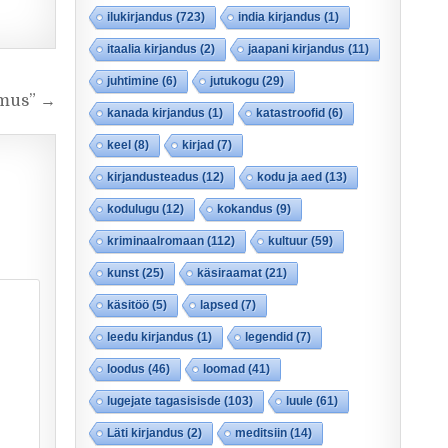
ilukirjandus
(723)
india kirjandus
(1)
itaalia kirjandus
(2)
jaapani kirjandus
(11)
juhtimine
(6)
jutukogu
(29)
amus” →
kanada kirjandus
(1)
katastroofid
(6)
keel
(8)
kirjad
(7)
kirjandusteadus
(12)
kodu ja aed
(13)
kodulugu
(12)
kokandus
(9)
kriminaalromaan
(112)
kultuur
(59)
kunst
(25)
käsiraamat
(21)
käsitöö
(5)
lapsed
(7)
leedu kirjandus
(1)
legendid
(7)
loodus
(46)
loomad
(41)
lugejate tagasisisde
(103)
luule
(61)
Läti kirjandus
(2)
meditsiin
(14)