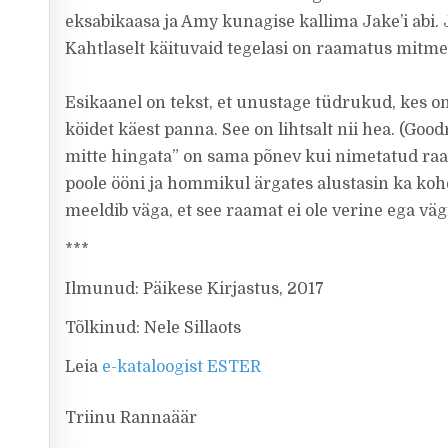
eksabikaasa ja Amy kunagise kallima Jake’i abi. Ja
Kahtlaselt käituvaid tegelasi on raamatus mitme
Esikaanel on tekst, et unustage tüdrukud, kes o
köidet käest panna. See on lihtsalt nii hea. (Goo
mitte hingata” on sama põnev kui nimetatud raam
poole ööni ja hommikul ärgates alustasin ka koh
meeldib väga, et see raamat ei ole verine ega väg
***
Ilmunud: Päikese Kirjastus, 2017
Tõlkinud: Nele Sillaots
Leia
e-kataloogist ESTER
Triinu Rannaäär