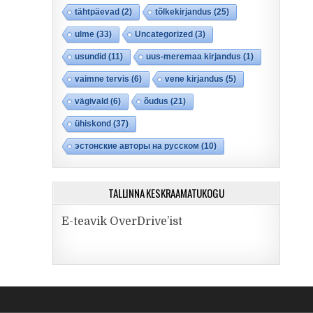
tähtpäevad
(2)
tõlkekirjandus
(25)
ulme
(33)
Uncategorized
(3)
usundid
(11)
uus-meremaa kirjandus
(1)
vaimne tervis
(6)
vene kirjandus
(5)
vägivald
(6)
õudus
(21)
ühiskond
(37)
эстонские авторы на русском
(10)
TALLINNA KESKRAAMATUKOGU
E-teavik OverDrive’ist