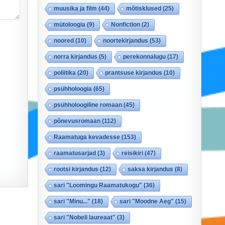
muusika ja film
(44)
mõtisklused
(25)
mütoloogia
(9)
Nonfiction
(2)
noored
(10)
noortekirjandus
(53)
norra kirjandus
(5)
perekonnalugu
(17)
poliitika
(20)
prantsuse kirjandus
(10)
psühholoogia
(65)
psühholoogiline romaan
(45)
põnevusromaan
(112)
Raamatuga kevadesse
(153)
raamatusarjad
(3)
reisikiri
(47)
rootsi kirjandus
(12)
saksa kirjandus
(8)
sari "Loomingu Raamatukogu"
(36)
sari "Minu..."
(18)
sari "Moodne Aeg"
(15)
sari "Nobeli laureaat"
(3)