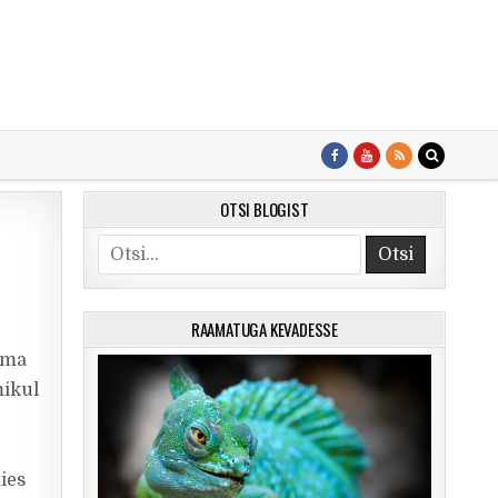
OTSI BLOGIST
Search for:
RAAMATUGA KEVADESSE
 oma
mikul
äies