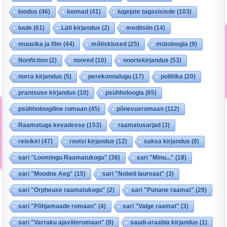
loodus
(46)
loomad
(41)
lugejate tagasisisde
(103)
luule
(61)
Läti kirjandus
(2)
meditsiin
(14)
muusika ja film
(44)
mõtisklused
(25)
mütoloogia
(9)
Nonfiction
(2)
noored
(10)
noortekirjandus
(53)
norra kirjandus
(5)
perekonnalugu
(17)
poliitika
(20)
prantsuse kirjandus
(10)
psühholoogia
(65)
psühholoogiline romaan
(45)
põnevusromaan
(112)
Raamatuga kevadesse
(153)
raamatusarjad
(3)
reisikiri
(47)
rootsi kirjandus
(12)
saksa kirjandus
(8)
sari "Loomingu Raamatukogu"
(36)
sari "Minu..."
(18)
sari "Moodne Aeg"
(15)
sari "Nobeli laureaat"
(3)
sari "Orpheuse raamatukogu"
(2)
sari "Punane raamat"
(29)
sari "Põhjamaade romaan"
(4)
sari "Valge raamat"
(3)
sari "Varraku ajaviiteromaan"
(9)
saudi-araabia kirjandus
(1)