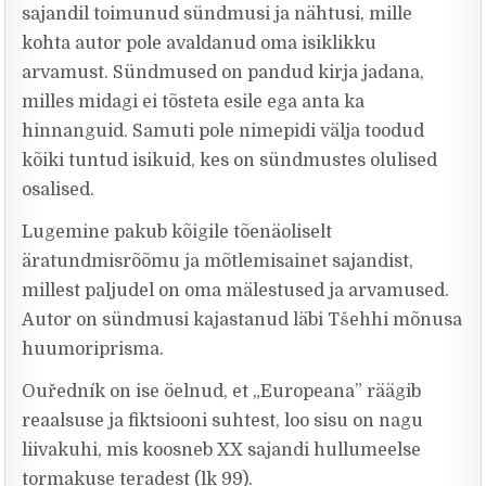
sajandil toimunud sündmusi ja nähtusi, mille
kohta autor pole avaldanud oma isiklikku
arvamust. Sündmused on pandud kirja jadana,
milles midagi ei tõsteta esile ega anta ka
hinnanguid. Samuti pole nimepidi välja toodud
kõiki tuntud isikuid, kes on sündmustes olulised
osalised.
Lugemine pakub kõigile tõenäoliselt
äratundmisrõõmu ja mõtlemisainet sajandist,
millest paljudel on oma mälestused ja arvamused.
Autor on sündmusi kajastanud läbi Tšehhi mõnusa
huumoriprisma.
Ouředník on ise öelnud, et „Europeana” räägib
reaalsuse ja fiktsiooni suhtest, loo sisu on nagu
liivakuhi, mis koosneb XX sajandi hullumeelse
tormakuse teradest (lk 99).