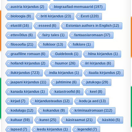
austria kirjandus
(2)
biograafiad-memuaarid
(197)
bioloogia
(9)
briti kirjandus
(23)
Eesti
(220)
elustiil
(16)
esseed
(6)
Estonian authors in English
(12)
ettevõtlus
(6)
fairy tales
(1)
fantaasiaromaan
(37)
filosoofia
(21)
folkloor
(13)
folklore
(1)
graafiline romaan
(6)
Guidebook
(1)
hiina kirjandus
(1)
hollandi kirjandus
(2)
huumor
(26)
iiri kirjandus
(6)
ilukirjandus
(723)
india kirjandus
(1)
itaalia kirjandus
(2)
jaapani kirjandus
(11)
juhtimine
(6)
jutukogu
(29)
kanada kirjandus
(1)
katastroofid
(6)
keel
(8)
kirjad
(7)
kirjandusteadus
(12)
kodu ja aed
(13)
kodulugu
(12)
kokandus
(9)
kriminaalromaan
(112)
kultuur
(59)
kunst
(25)
käsiraamat
(21)
käsitöö
(5)
lapsed
(7)
leedu kirjandus
(1)
legendid
(7)