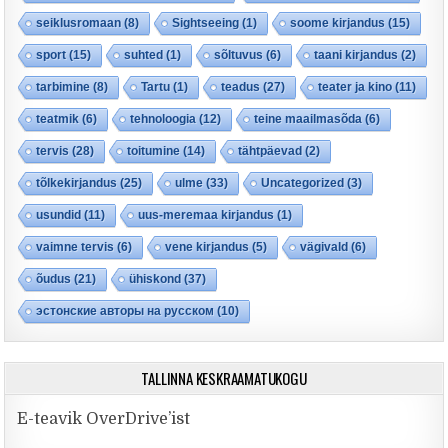
seiklusromaan
(8)
Sightseeing
(1)
soome kirjandus
(15)
sport
(15)
suhted
(1)
sõltuvus
(6)
taani kirjandus
(2)
tarbimine
(8)
Tartu
(1)
teadus
(27)
teater ja kino
(11)
teatmik
(6)
tehnoloogia
(12)
teine maailmasõda
(6)
tervis
(28)
toitumine
(14)
tähtpäevad
(2)
tõlkekirjandus
(25)
ulme
(33)
Uncategorized
(3)
usundid
(11)
uus-meremaa kirjandus
(1)
vaimne tervis
(6)
vene kirjandus
(5)
vägivald
(6)
õudus
(21)
ühiskond
(37)
эстонские авторы на русском
(10)
TALLINNA KESKRAAMATUKOGU
E-teavik OverDrive’ist