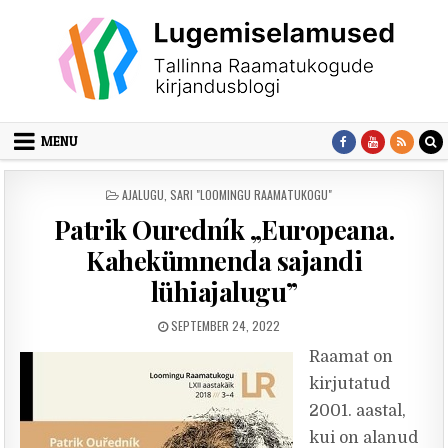
Skip to content
MENU
POSTED IN
AJALUGU
,
SARI "LOOMINGU RAAMATUKOGU"
Patrik Ouredník „Europeana.
Kahekümnenda sajandi
lühiajalugu”
PUBLISHED DATE:
SEPTEMBER 24, 2022
Raamat on
kirjutatud
2001. aastal,
kui on alanud