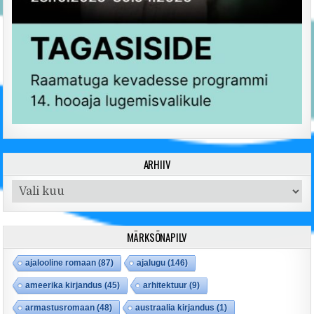
ARHIIV
Arhiiv
MÄRKSÕNAPILV
ajalooline romaan
(87)
ajalugu
(146)
ameerika kirjandus
(45)
arhitektuur
(9)
armastusromaan
(48)
austraalia kirjandus
(1)