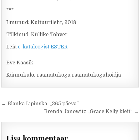
***
Ilmunud: Kultuurileht, 2018
Tõlkinud: Küllike Tohver
Leia
e-kataloogist ESTER
Eve Kaasik
Kännukuke raamatukogu raamatukoguhoidja
Navigeerimine
← Blanka Lipinska „365 päeva”
Brenda Janowitz „Grace Kelly kleit“ →
Lisa kommentaar