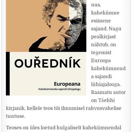
uus,
kahekümne
esimene
sajand. Nagu
pealkirjast
nähtub, on
tegemist
Euroopa
kahekümnend
a sajandi
lühiajalooga.
Raamatu autor
on Tšehhi
kirjanik, kellele teos tõi ilmumisel rahvusvahelise
tuntuse.
Teoses on üles loetud hulgaliselt kahekümnendal