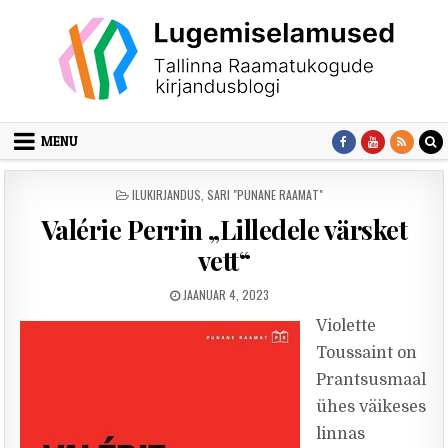
Skip to content
MENU
POSTED IN
ILUKIRJANDUS
,
SARI "PUNANE RAAMAT"
Valérie Perrin „Lilledele värsket
vett“
PUBLISHED DATE:
JAANUAR 4, 2023
Violette
Toussaint on
Prantsusmaal
ühes väikeses
linnas