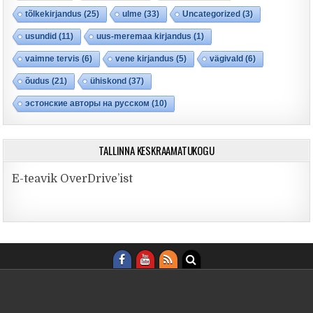
tõlkekirjandus
(25)
ulme
(33)
Uncategorized
(3)
usundid
(11)
uus-meremaa kirjandus
(1)
vaimne tervis
(6)
vene kirjandus
(5)
vägivald
(6)
õudus
(21)
ühiskond
(37)
эстонские авторы на русском
(10)
TALLINNA KESKRAAMATUKOGU
E-teavik OverDrive’ist