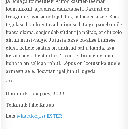
ja leinaga toimetulek. Autor käsitleb teemat
loomulikult, aga siiski delikaatselt. Raamat on
traagiline, aga samal ajal ilus, naljakas ja soe. Kõik
tegelased on huvitavad inimesed. Lugu paneb neile
kaasa elama, soojendab südant ja näitab, et elu pole
ainult must-valge. Jutustatakse tavalise inimese
elust, kellele saatus on andnud palju kanda, aga
kes on siiski heatahtlik. Ta on leidnud elus oma
koha ja on sellega rahul. Lõpus on lootust ka uuele
armastusele. Soovitan igal juhul lugeda.
***
Ilmunud: Tänapäev, 2022
Tõlkinud: Pille Kruus
Leia
e-kataloogist ESTER