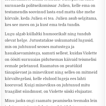
surnuaeda politseikomissar Julien, kelle ema on
testamendis soovinud lasta end matta ühe mehe
kõrvale, keda Julien ei tea. Julien asub selgitama,
kes see mees on ja kust ema teda tundis.
Lugu algab küllaltki humoorikalt ning tundub
olevat helge. Jutustatakse uskumatuid lugusid,
mis on juhtunud seoses matustega ja
hauakaevamistega, samuti sellest, kuidas Violette
on öösiti surnuaias pidutsemas käivaid teismelisi
eemale peletanud. Raamatus on peatükid
tänapäevast ja minevikust ning selles on mitmeid
kõrvaltegelasi, kelle elulood lugeja ees lahti
kooruvad. Kuigi minevikus on juhtunud mitu
traagilist sündmust, on Violette siiski elujaatav.
Minu jaoks ongi raamatu peamiseks teemaks lein