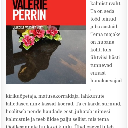
kalmistuvaht.
Ta on seda
tööd teinud
juba aastaid.
Tema majake
on hubane
koht, kus
ühtviisi hästi
tunnevad
ennast
hauakaevajad
,
kirikuõpetaja, matusekorraldaja, lahkunute
lähedased ning kassid-koerad. Ta ei karda surnuid,
hoolitseb nende haudade eest, juhatab inimesi
kalmistule ja teeb üldse palju sellist, mis tema
tööülesannete hulka ei kuulu. Ühel päeval tuleb