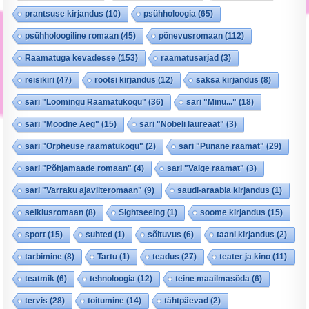
prantsuse kirjandus
(10)
psühholoogia
(65)
psühholoogiline romaan
(45)
põnevusromaan
(112)
Raamatuga kevadesse
(153)
raamatusarjad
(3)
reisikiri
(47)
rootsi kirjandus
(12)
saksa kirjandus
(8)
sari "Loomingu Raamatukogu"
(36)
sari "Minu..."
(18)
sari "Moodne Aeg"
(15)
sari "Nobeli laureaat"
(3)
sari "Orpheuse raamatukogu"
(2)
sari "Punane raamat"
(29)
sari "Põhjamaade romaan"
(4)
sari "Valge raamat"
(3)
sari "Varraku ajaviiteromaan"
(9)
saudi-araabia kirjandus
(1)
seiklusromaan
(8)
Sightseeing
(1)
soome kirjandus
(15)
sport
(15)
suhted
(1)
sõltuvus
(6)
taani kirjandus
(2)
tarbimine
(8)
Tartu
(1)
teadus
(27)
teater ja kino
(11)
teatmik
(6)
tehnoloogia
(12)
teine maailmasõda
(6)
tervis
(28)
toitumine
(14)
tähtpäevad
(2)