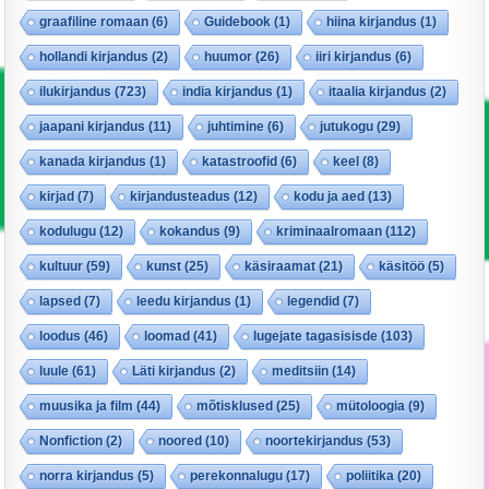
graafiline romaan
(6)
Guidebook
(1)
hiina kirjandus
(1)
hollandi kirjandus
(2)
huumor
(26)
iiri kirjandus
(6)
ilukirjandus
(723)
india kirjandus
(1)
itaalia kirjandus
(2)
jaapani kirjandus
(11)
juhtimine
(6)
jutukogu
(29)
kanada kirjandus
(1)
katastroofid
(6)
keel
(8)
kirjad
(7)
kirjandusteadus
(12)
kodu ja aed
(13)
kodulugu
(12)
kokandus
(9)
kriminaalromaan
(112)
kultuur
(59)
kunst
(25)
käsiraamat
(21)
käsitöö
(5)
lapsed
(7)
leedu kirjandus
(1)
legendid
(7)
loodus
(46)
loomad
(41)
lugejate tagasisisde
(103)
luule
(61)
Läti kirjandus
(2)
meditsiin
(14)
muusika ja film
(44)
mõtisklused
(25)
mütoloogia
(9)
Nonfiction
(2)
noored
(10)
noortekirjandus
(53)
norra kirjandus
(5)
perekonnalugu
(17)
poliitika
(20)