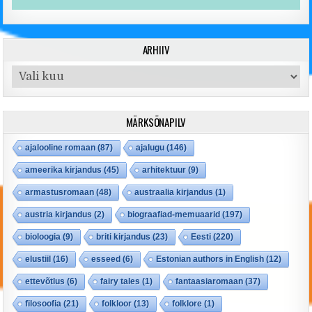
ARHIIV
Arhiiv
MÄRKSÕNAPILV
ajalooline romaan
(87)
ajalugu
(146)
ameerika kirjandus
(45)
arhitektuur
(9)
armastusromaan
(48)
austraalia kirjandus
(1)
austria kirjandus
(2)
biograafiad-memuaarid
(197)
bioloogia
(9)
briti kirjandus
(23)
Eesti
(220)
elustiil
(16)
esseed
(6)
Estonian authors in English
(12)
ettevõtlus
(6)
fairy tales
(1)
fantaasiaromaan
(37)
filosoofia
(21)
folkloor
(13)
folklore
(1)