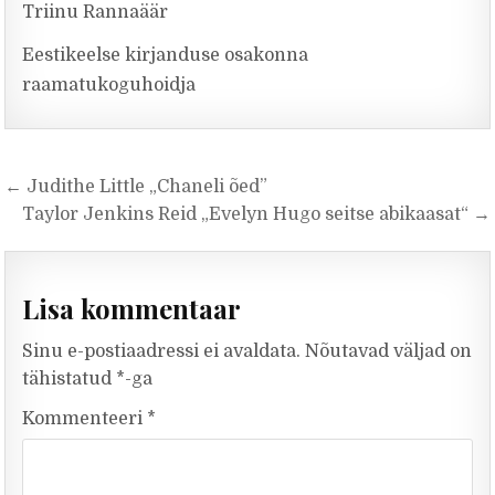
Triinu Rannaäär
Eestikeelse kirjanduse osakonna
raamatukoguhoidja
Navigeerimine
← Judithe Little „Chaneli õed”
Taylor Jenkins Reid „Evelyn Hugo seitse abikaasat“ →
Lisa kommentaar
Sinu e-postiaadressi ei avaldata.
Nõutavad väljad on
tähistatud
*
-ga
Kommenteeri
*