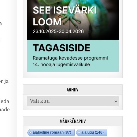
a
t
:
r ja
ARHIIV
Arhiiv
leda
made
MÄRKSÕNAPILV
ajalooline romaan
(87)
ajalugu
(146)