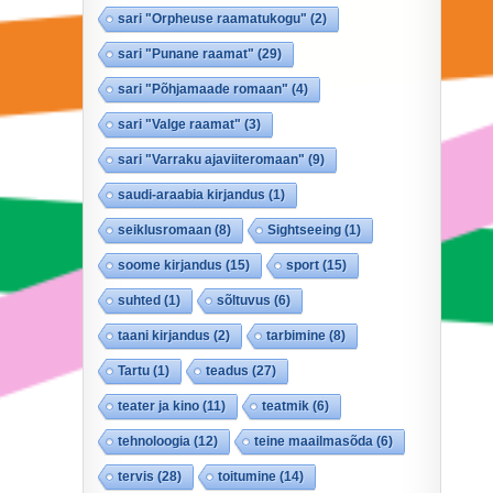
sari "Orpheuse raamatukogu"
(2)
sari "Punane raamat"
(29)
sari "Põhjamaade romaan"
(4)
sari "Valge raamat"
(3)
sari "Varraku ajaviiteromaan"
(9)
saudi-araabia kirjandus
(1)
seiklusromaan
(8)
Sightseeing
(1)
soome kirjandus
(15)
sport
(15)
suhted
(1)
sõltuvus
(6)
taani kirjandus
(2)
tarbimine
(8)
Tartu
(1)
teadus
(27)
teater ja kino
(11)
teatmik
(6)
tehnoloogia
(12)
teine maailmasõda
(6)
tervis
(28)
toitumine
(14)