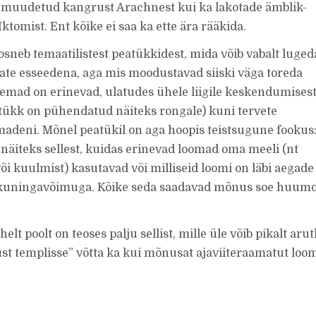
muudetud kangrust Arachnest kui ka lakotade ämblik-
 Iktomist. Ent kõike ei saa ka ette ära rääkida.
sneb temaatilistest peatükkidest, mida võib vabalt luged
vate esseedena, aga mis moodustavad siiski väga toreda
eemad on erinevad, ulatudes ühele liigile keskendumises
atükk on pühendatud näiteks rongale) kuni tervete
deni. Mõnel peatükil on aga hoopis teistsugune fookus
 näiteks sellest, kuidas erinevad loomad oma meeli (nt
õi kuulmist) kasutavad või milliseid loomi on läbi aegade
 kuningavõimuga. Kõike seda saadavad mõnus soe huumo
t poolt on teoses palju sellist, mille üle võib pikalt arut
st templisse” võtta ka kui mõnusat ajaviiteraamatut loo