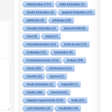
ilukirjandus
(723)
india kirjandus
(1)
itaalia kirjandus
(2)
jaapani kirjandus
(11)
juhtimine
(6)
jutukogu
(29)
kanada kirjandus
(1)
katastroofid
(6)
keel
(8)
kirjad
(7)
kirjandusteadus
(12)
kodu ja aed
(13)
kodulugu
(12)
kokandus
(9)
kriminaalromaan
(112)
kultuur
(59)
kunst
(25)
käsiraamat
(21)
käsitöö
(5)
lapsed
(7)
leedu kirjandus
(1)
legendid
(7)
loodus
(46)
loomad
(41)
lugejate tagasisisde
(103)
luule
(61)
Läti kirjandus
(2)
meditsiin
(14)