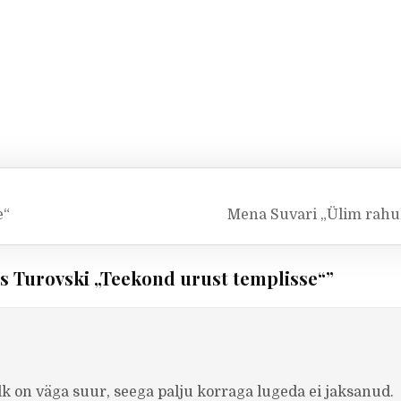
e“
Mena Suvari „Ülim rahu
us Turovski „Teekond urust templisse“
”
lk on väga suur, seega palju korraga lugeda ei jaksanud.