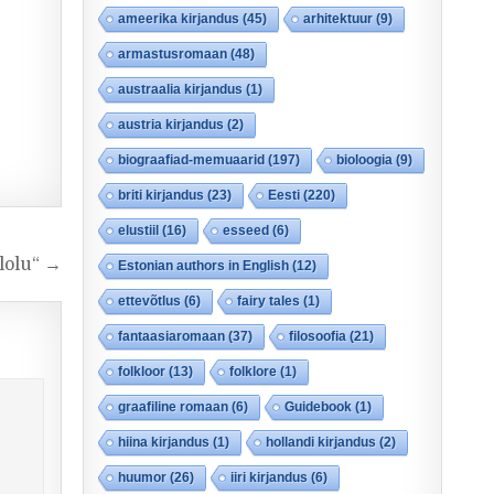
ameerika kirjandus
(45)
arhitektuur
(9)
armastusromaan
(48)
austraalia kirjandus
(1)
austria kirjandus
(2)
biograafiad-memuaarid
(197)
bioloogia
(9)
briti kirjandus
(23)
Eesti
(220)
elustiil
(16)
esseed
(6)
lolu“ →
Estonian authors in English
(12)
ettevõtlus
(6)
fairy tales
(1)
fantaasiaromaan
(37)
filosoofia
(21)
folkloor
(13)
folklore
(1)
graafiline romaan
(6)
Guidebook
(1)
hiina kirjandus
(1)
hollandi kirjandus
(2)
huumor
(26)
iiri kirjandus
(6)