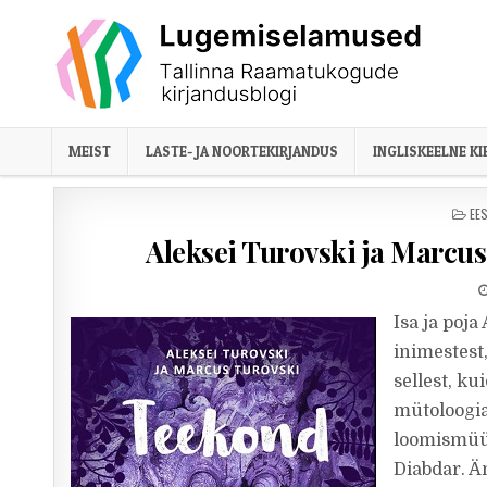
Skip to content
MEIST
LASTE- JA NOORTEKIRJANDUS
INGLISKEELNE K
PO
EE
Aleksei Turovski ja Marcus
Isa ja poj
inimestest
sellest, k
mütoloogia
loomismüüd
Diabdar. Ä