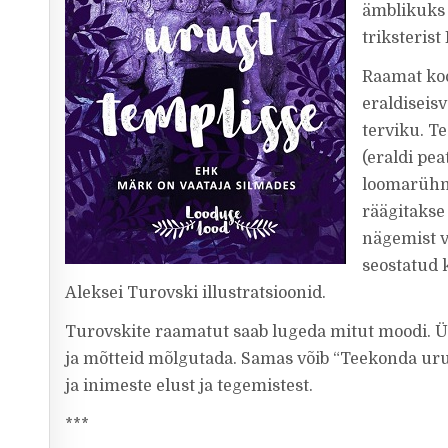
ämblikuks 
triksterist
Raamat koo
eraldiseis
terviku. T
(eraldi pe
loomarühma
räägitakse
nägemist v
seostatud
Aleksei Turovski illustratsioonid.
Turovskite raamatut saab lugeda mitut moodi. Ühel
ja mõtteid mõlgutada. Samas võib “Teekonda uru
ja inimeste elust ja tegemistest.
***