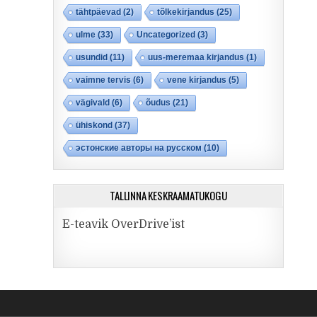
tähtpäevad
(2)
tõlkekirjandus
(25)
ulme
(33)
Uncategorized
(3)
usundid
(11)
uus-meremaa kirjandus
(1)
vaimne tervis
(6)
vene kirjandus
(5)
vägivald
(6)
õudus
(21)
ühiskond
(37)
эстонские авторы на русском
(10)
TALLINNA KESKRAAMATUKOGU
E-teavik OverDrive’ist