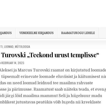
IRJANDUS
VENEKEELNE KIRJANDUS
RAAMATUKOGU LEHELE
STED IN
STI
,
LOOMAD
,
MÜTOLOOGIA
 Turovski „Teekond urust templisse“
PUBLISHED DATE:
VEEBRUAR 14, 2023
a Aleksei ja Marcus Turovski raamat on kirjutatud loomade
, täpsemalt erinevate loomade eluviisist ja käitumisest n
uidas on need loomad leidnud tee maailma rahvaste
sse ja pärimusse. Raamatust saab näiteks teada, et even
i järgi lõid maailma mammut Seli ja hiigelsuur madu
mblikest jutustavas peatükis võib lugeda nii kreeklaste