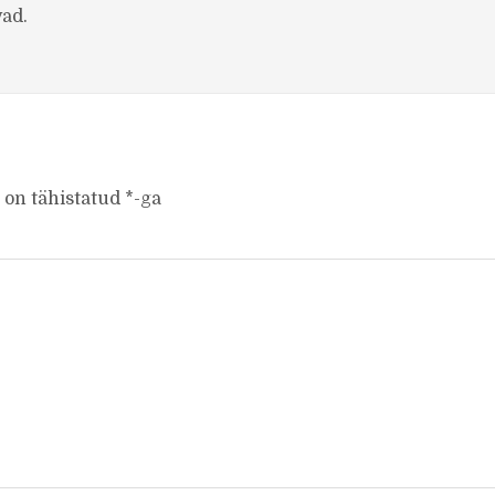
vad.
 on tähistatud
*
-ga