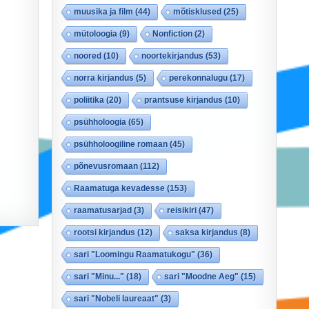
muusika ja film
(44)
mõtisklused
(25)
mütoloogia
(9)
Nonfiction
(2)
noored
(10)
noortekirjandus
(53)
norra kirjandus
(5)
perekonnalugu
(17)
poliitika
(20)
prantsuse kirjandus
(10)
psühholoogia
(65)
psühholoogiline romaan
(45)
põnevusromaan
(112)
Raamatuga kevadesse
(153)
raamatusarjad
(3)
reisikiri
(47)
rootsi kirjandus
(12)
saksa kirjandus
(8)
sari "Loomingu Raamatukogu"
(36)
sari "Minu..."
(18)
sari "Moodne Aeg"
(15)
sari "Nobeli laureaat"
(3)