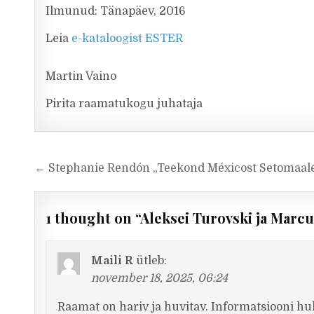
Ilmunud: Tänapäev, 2016
Leia
e-kataloogist ESTER
Martin Vaino
Pirita raamatukogu juhataja
Navigeerimine
← Stephanie Rendón „Teekond Méxicost Setomaal
1 thought on “
Aleksei Turovski ja Marc
Maili R
ütleb:
november 18, 2025, 06:24
Raamat on hariv ja huvitav. Informatsiooni hu