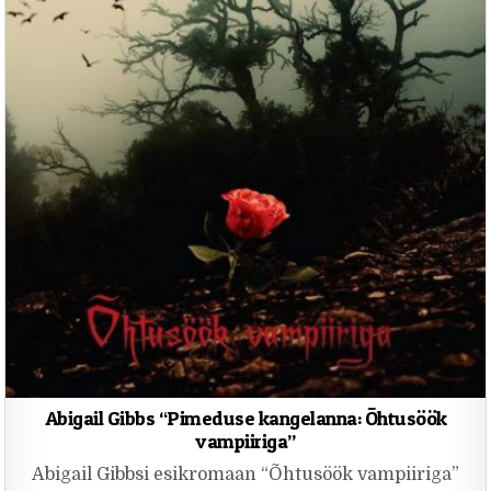
Abigail Gibbs “Pimeduse kangelanna: Õhtusöök
vampiiriga”
Abigail Gibbsi esikromaan “Õhtusöök vampiiriga”