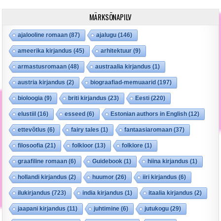
MÄRKSÕNAPILV
ajalooline romaan
(87)
ajalugu
(146)
ameerika kirjandus
(45)
arhitektuur
(9)
armastusromaan
(48)
austraalia kirjandus
(1)
austria kirjandus
(2)
biograafiad-memuaarid
(197)
bioloogia
(9)
briti kirjandus
(23)
Eesti
(220)
elustiil
(16)
esseed
(6)
Estonian authors in English
(12)
ettevõtlus
(6)
fairy tales
(1)
fantaasiaromaan
(37)
filosoofia
(21)
folkloor
(13)
folklore
(1)
graafiline romaan
(6)
Guidebook
(1)
hiina kirjandus
(1)
hollandi kirjandus
(2)
huumor
(26)
iiri kirjandus
(6)
ilukirjandus
(723)
india kirjandus
(1)
itaalia kirjandus
(2)
jaapani kirjandus
(11)
juhtimine
(6)
jutukogu
(29)