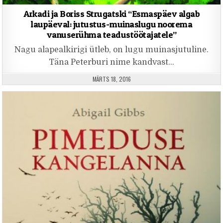
Arkadi ja Boriss Strugatski “Esmaspäev algab
laupäeval: jutustus-muinaslugu noorema
vanuserühma teadustöötajatele”
Nagu alapealkirigi ütleb, on lugu muinasjutuline.
Täna Peterburi nime kandvast…
PUBLISHED DATE:
MÄRTS 18, 2016