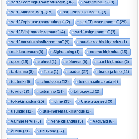
sari "Loomingu Raamatukogu"
(36)
sari "Minu..."
(18)
sari "Moodne Aeg"
(15)
sari "Nobeli laureaat"
(3)
sari "Orpheuse raamatukogu"
(2)
sari "Punane raamat"
(29)
sari "Põhjamaade romaan"
(4)
sari "Valge raamat"
(3)
sari "Varraku ajaviiteromaan"
(9)
saudi-araabia kirjandus
(1)
seiklusromaan
(8)
Sightseeing
(1)
soome kirjandus
(15)
sport
(15)
suhted
(1)
sõltuvus
(6)
taani kirjandus
(2)
tarbimine
(8)
Tartu
(1)
teadus
(27)
teater ja kino
(11)
teatmik
(6)
tehnoloogia
(12)
teine maailmasõda
(6)
tervis
(28)
toitumine
(14)
tähtpäevad
(2)
tõlkekirjandus
(25)
ulme
(33)
Uncategorized
(3)
usundid
(11)
uus-meremaa kirjandus
(1)
vaimne tervis
(6)
vene kirjandus
(5)
vägivald
(6)
õudus
(21)
ühiskond
(37)