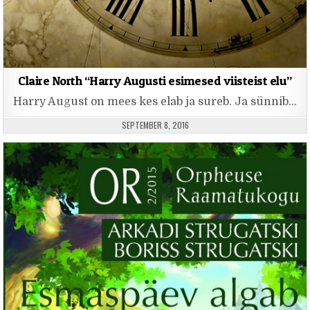
Claire North “Harry Augusti esimesed viisteist elu”
Harry August on mees kes elab ja sureb. Ja sünnib…
PUBLISHED DATE:
SEPTEMBER 8, 2016