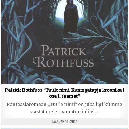
Patrick Rothfuss “Tuule nimi. Kuningatapja kroonika I
osa 1. raamat”
Fantaasiaromaan „Tuule nimi“ on juba ligi kümme
aastat meie raamaturiiulitel…
PUBLISHED DATE:
JAANUAR 19, 2017