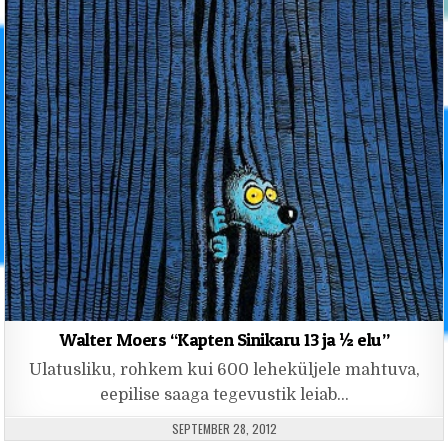
Walter Moers “Kapten Sinikaru 13 ja ½ elu”
Ulatusliku, rohkem kui 600 leheküljele mahtuva,
eepilise saaga tegevustik leiab…
PUBLISHED DATE:
SEPTEMBER 28, 2012