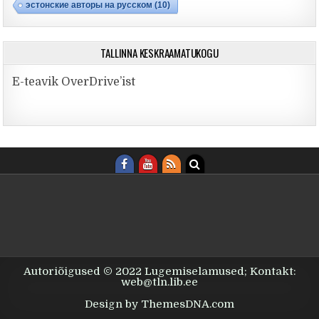
эстонские авторы на русском
(10)
TALLINNA KESKRAAMATUKOGU
E-teavik OverDrive’ist
Autoriõigused © 2022 Lugemiselamused; Kontakt:
web@tln.lib.ee
Design by ThemesDNA.com