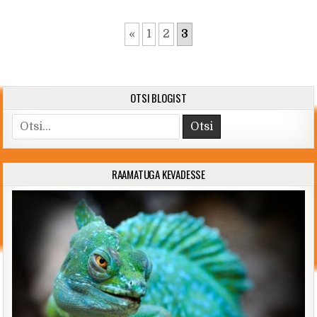
«
1
2
3
OTSI BLOGIST
Search for:
RAAMATUGA KEVADESSE