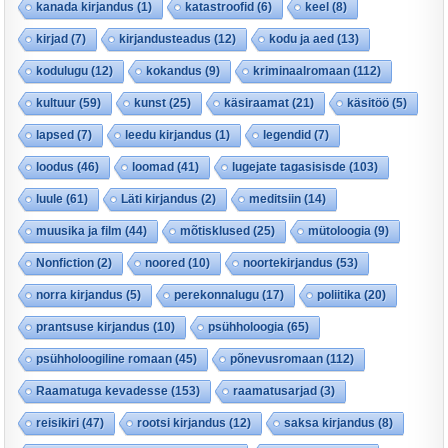
kanada kirjandus
(1)
katastroofid
(6)
keel
(8)
kirjad
(7)
kirjandusteadus
(12)
kodu ja aed
(13)
kodulugu
(12)
kokandus
(9)
kriminaalromaan
(112)
kultuur
(59)
kunst
(25)
käsiraamat
(21)
käsitöö
(5)
lapsed
(7)
leedu kirjandus
(1)
legendid
(7)
loodus
(46)
loomad
(41)
lugejate tagasisisde
(103)
luule
(61)
Läti kirjandus
(2)
meditsiin
(14)
muusika ja film
(44)
mõtisklused
(25)
mütoloogia
(9)
Nonfiction
(2)
noored
(10)
noortekirjandus
(53)
norra kirjandus
(5)
perekonnalugu
(17)
poliitika
(20)
prantsuse kirjandus
(10)
psühholoogia
(65)
psühholoogiline romaan
(45)
põnevusromaan
(112)
Raamatuga kevadesse
(153)
raamatusarjad
(3)
reisikiri
(47)
rootsi kirjandus
(12)
saksa kirjandus
(8)