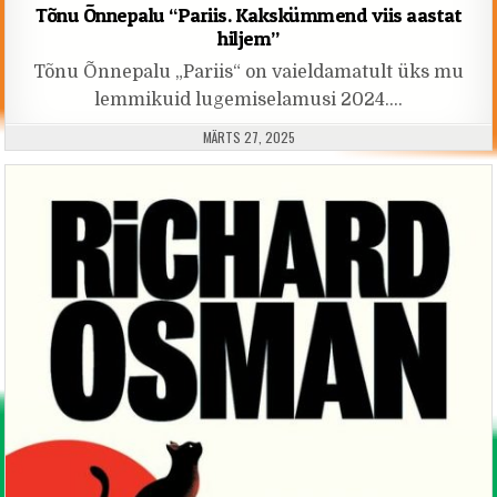
Tõnu Õnnepalu “Pariis. Kakskümmend viis aastat
hiljem”
Tõnu Õnnepalu „Pariis“ on vaieldamatult üks mu
lemmikuid lugemiselamusi 2024….
PUBLISHED DATE:
MÄRTS 27, 2025