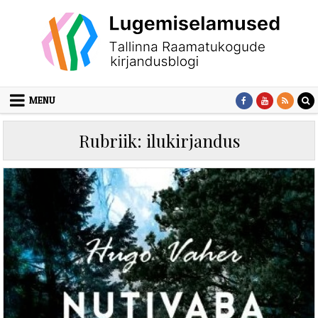
Skip to content
MENU
Rubriik:
ilukirjandus