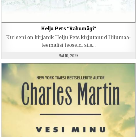
Helju Pets “Rahumägi”
Kui seni on kirjanik Helju Pets kirjutanud Hiiumaa-
teemalisi teoseid, siis…
PUBLISHED DATE:
MAI 10, 2025