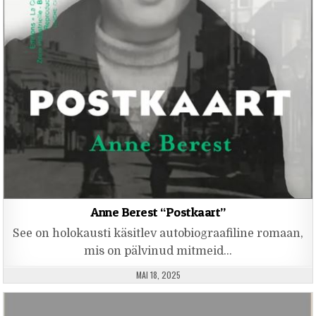
Anne Berest “Postkaart”
See on holokausti käsitlev autobiograafiline romaan,
mis on pälvinud mitmeid…
PUBLISHED DATE:
MAI 18, 2025