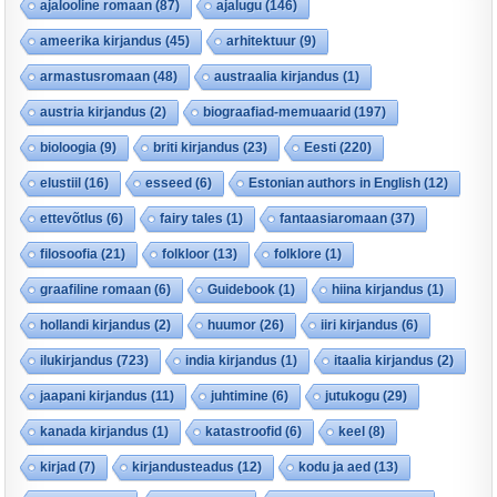
ajalooline romaan
(87)
ajalugu
(146)
ameerika kirjandus
(45)
arhitektuur
(9)
armastusromaan
(48)
austraalia kirjandus
(1)
austria kirjandus
(2)
biograafiad-memuaarid
(197)
bioloogia
(9)
briti kirjandus
(23)
Eesti
(220)
elustiil
(16)
esseed
(6)
Estonian authors in English
(12)
ettevõtlus
(6)
fairy tales
(1)
fantaasiaromaan
(37)
filosoofia
(21)
folkloor
(13)
folklore
(1)
graafiline romaan
(6)
Guidebook
(1)
hiina kirjandus
(1)
hollandi kirjandus
(2)
huumor
(26)
iiri kirjandus
(6)
ilukirjandus
(723)
india kirjandus
(1)
itaalia kirjandus
(2)
jaapani kirjandus
(11)
juhtimine
(6)
jutukogu
(29)
kanada kirjandus
(1)
katastroofid
(6)
keel
(8)
kirjad
(7)
kirjandusteadus
(12)
kodu ja aed
(13)