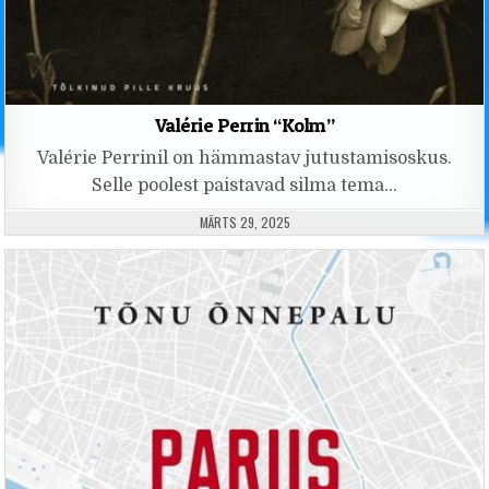
Valérie Perrin “Kolm”
Valérie Perrinil on hämmastav jutustamisoskus.
Selle poolest paistavad silma tema…
PUBLISHED DATE:
MÄRTS 29, 2025