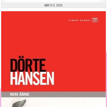
PUBLISHED DATE:
MÄRTS 8, 2025