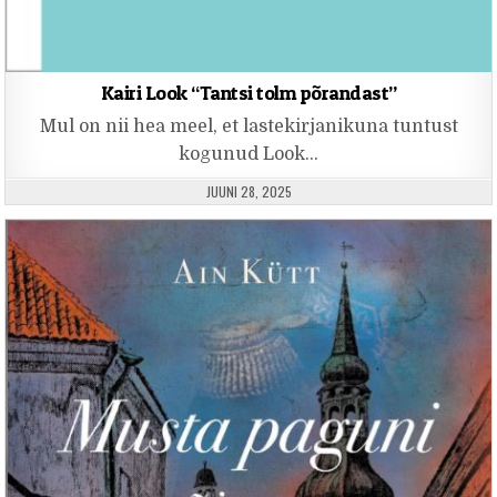
Kairi Look “Tantsi tolm põrandast”
Mul on nii hea meel, et lastekirjanikuna tuntust
kogunud Look…
PUBLISHED DATE:
JUUNI 28, 2025