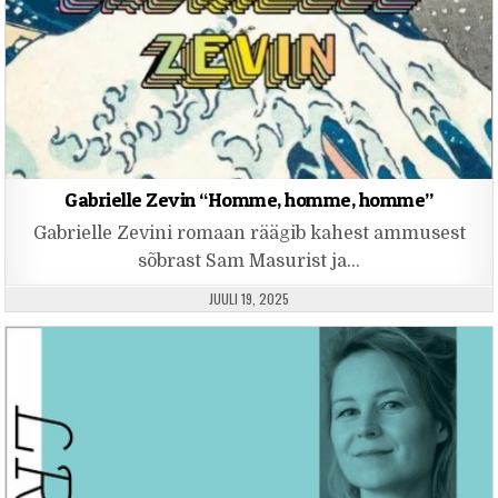
Gabrielle Zevin “Homme, homme, homme”
Gabrielle Zevini romaan räägib kahest ammusest
sõbrast Sam Masurist ja…
PUBLISHED DATE:
JUULI 19, 2025