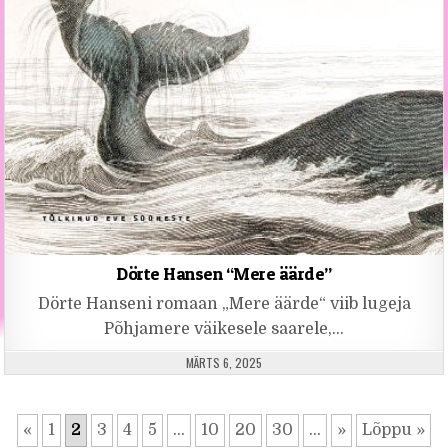
Dörte Hansen “Mere äärde”
Dörte Hanseni romaan „Mere äärde“ viib lugeja
Põhjamere väikesele saarele,…
PUBLISHED DATE:
MÄRTS 6, 2025
«
1
2
3
4
5
...
10
20
30
...
»
Lõppu »