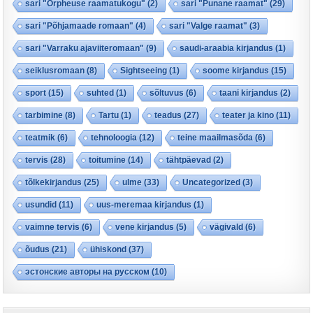
sari "Orpheuse raamatukogu"
(2)
sari "Punane raamat"
(29)
sari "Põhjamaade romaan"
(4)
sari "Valge raamat"
(3)
sari "Varraku ajaviiteromaan"
(9)
saudi-araabia kirjandus
(1)
seiklusromaan
(8)
Sightseeing
(1)
soome kirjandus
(15)
sport
(15)
suhted
(1)
sõltuvus
(6)
taani kirjandus
(2)
tarbimine
(8)
Tartu
(1)
teadus
(27)
teater ja kino
(11)
teatmik
(6)
tehnoloogia
(12)
teine maailmasõda
(6)
tervis
(28)
toitumine
(14)
tähtpäevad
(2)
tõlkekirjandus
(25)
ulme
(33)
Uncategorized
(3)
usundid
(11)
uus-meremaa kirjandus
(1)
vaimne tervis
(6)
vene kirjandus
(5)
vägivald
(6)
õudus
(21)
ühiskond
(37)
эстонские авторы на русском
(10)