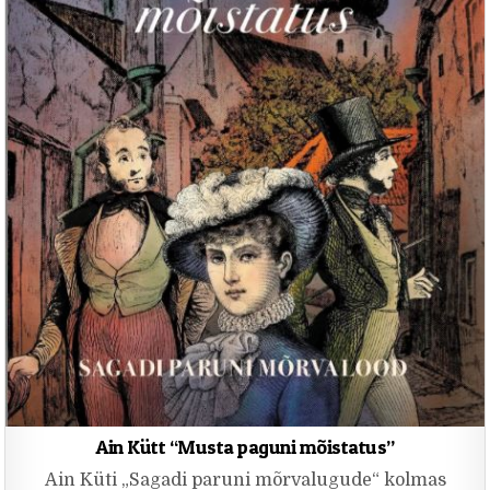
Ain Kütt “Musta paguni mõistatus”
Ain Küti „Sagadi paruni mõrvalugude“ kolmas