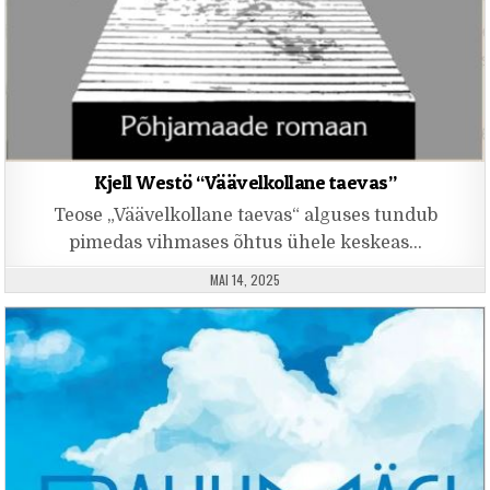
Kjell Westö “Väävelkollane taevas”
Teose „Väävelkollane taevas“ alguses tundub
pimedas vihmases õhtus ühele keskeas…
PUBLISHED DATE:
MAI 14, 2025