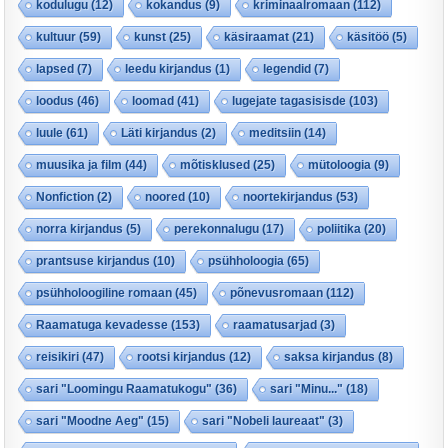
kodulugu
(12)
kokandus
(9)
kriminaalromaan
(112)
kultuur
(59)
kunst
(25)
käsiraamat
(21)
käsitöö
(5)
lapsed
(7)
leedu kirjandus
(1)
legendid
(7)
loodus
(46)
loomad
(41)
lugejate tagasisisde
(103)
luule
(61)
Läti kirjandus
(2)
meditsiin
(14)
muusika ja film
(44)
mõtisklused
(25)
mütoloogia
(9)
Nonfiction
(2)
noored
(10)
noortekirjandus
(53)
norra kirjandus
(5)
perekonnalugu
(17)
poliitika
(20)
prantsuse kirjandus
(10)
psühholoogia
(65)
psühholoogiline romaan
(45)
põnevusromaan
(112)
Raamatuga kevadesse
(153)
raamatusarjad
(3)
reisikiri
(47)
rootsi kirjandus
(12)
saksa kirjandus
(8)
sari "Loomingu Raamatukogu"
(36)
sari "Minu..."
(18)
sari "Moodne Aeg"
(15)
sari "Nobeli laureaat"
(3)