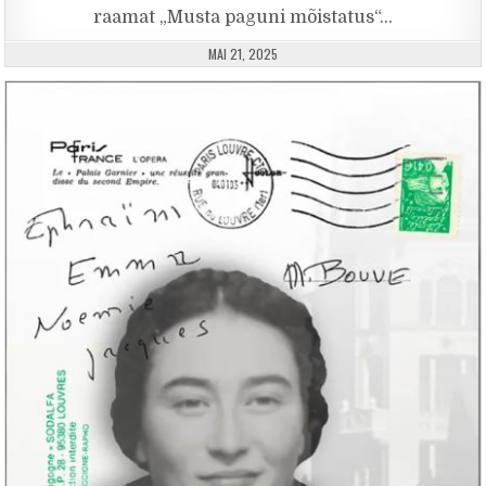
raamat „Musta paguni mõistatus“…
PUBLISHED DATE:
MAI 21, 2025