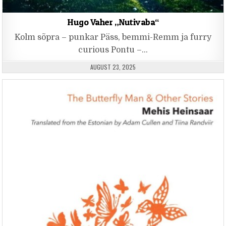
Hugo Vaher „Nutivaba“
Kolm sõpra – punkar Päss, bemmi-Remm ja furry
curious Pontu –…
PUBLISHED DATE:
AUGUST 23, 2025