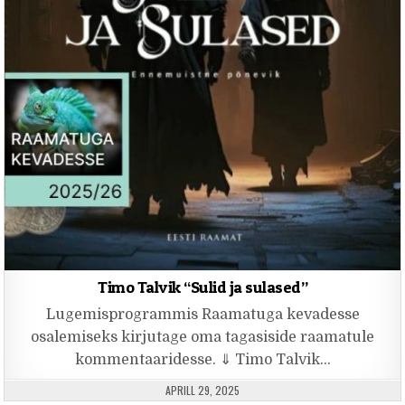
Timo Talvik “Sulid ja sulased”
Lugemisprogrammis Raamatuga kevadesse
osalemiseks kirjutage oma tagasiside raamatule
kommentaaridesse. ⇓ Timo Talvik…
PUBLISHED DATE:
APRILL 29, 2025