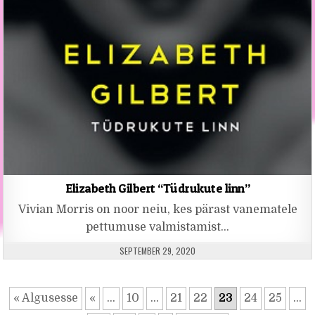
Elizabeth Gilbert “Tüdrukute linn”
Vivian Morris on noor neiu, kes pärast vanematele
pettumuse valmistamist…
PUBLISHED DATE:
SEPTEMBER 29, 2020
« Algusesse
«
...
10
...
21
22
23
24
25
...