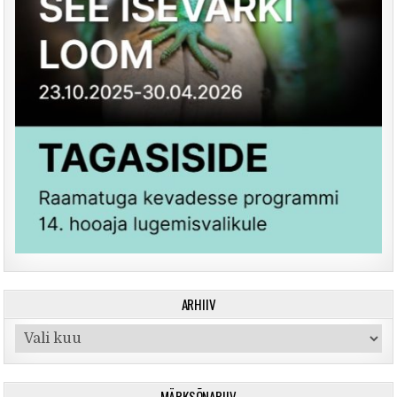
ARHIIV
Arhiiv
MÄRKSÕNAPILV