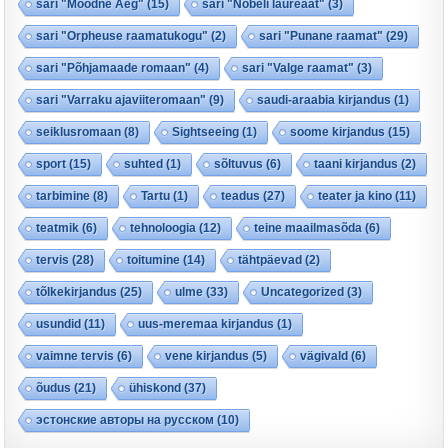
sari "Moodne Aeg"
(15)
sari "Nobeli laureaat"
(3)
sari "Orpheuse raamatukogu"
(2)
sari "Punane raamat"
(29)
sari "Põhjamaade romaan"
(4)
sari "Valge raamat"
(3)
sari "Varraku ajaviiteromaan"
(9)
saudi-araabia kirjandus
(1)
seiklusromaan
(8)
Sightseeing
(1)
soome kirjandus
(15)
sport
(15)
suhted
(1)
sõltuvus
(6)
taani kirjandus
(2)
tarbimine
(8)
Tartu
(1)
teadus
(27)
teater ja kino
(11)
teatmik
(6)
tehnoloogia
(12)
teine maailmasõda
(6)
tervis
(28)
toitumine
(14)
tähtpäevad
(2)
tõlkekirjandus
(25)
ulme
(33)
Uncategorized
(3)
usundid
(11)
uus-meremaa kirjandus
(1)
vaimne tervis
(6)
vene kirjandus
(5)
vägivald
(6)
õudus
(21)
ühiskond
(37)
эстонские авторы на русском
(10)