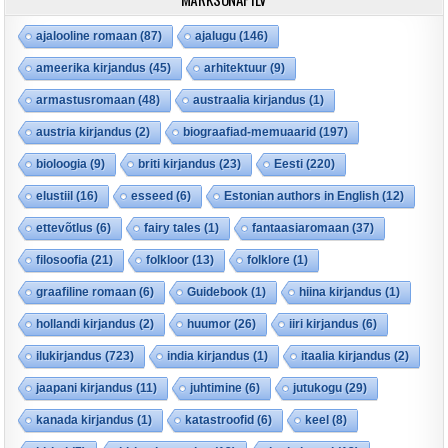
ajalooline romaan
(87)
ajalugu
(146)
ameerika kirjandus
(45)
arhitektuur
(9)
armastusromaan
(48)
austraalia kirjandus
(1)
austria kirjandus
(2)
biograafiad-memuaarid
(197)
bioloogia
(9)
briti kirjandus
(23)
Eesti
(220)
elustiil
(16)
esseed
(6)
Estonian authors in English
(12)
ettevõtlus
(6)
fairy tales
(1)
fantaasiaromaan
(37)
filosoofia
(21)
folkloor
(13)
folklore
(1)
graafiline romaan
(6)
Guidebook
(1)
hiina kirjandus
(1)
hollandi kirjandus
(2)
huumor
(26)
iiri kirjandus
(6)
ilukirjandus
(723)
india kirjandus
(1)
itaalia kirjandus
(2)
jaapani kirjandus
(11)
juhtimine
(6)
jutukogu
(29)
kanada kirjandus
(1)
katastroofid
(6)
keel
(8)