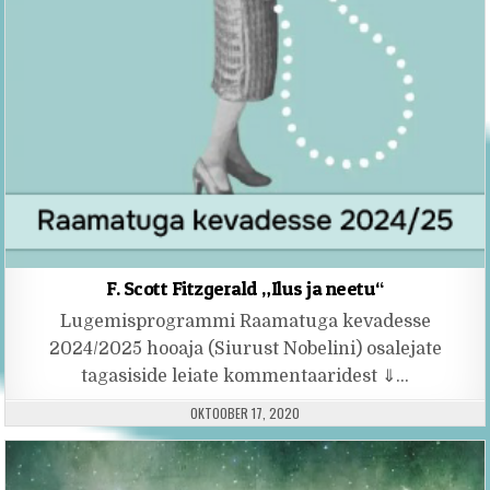
F. Scott Fitzgerald „Ilus ja neetu“
Lugemisprogrammi Raamatuga kevadesse
2024/2025 hooaja (Siurust Nobelini) osalejate
tagasiside leiate kommentaaridest ⇓…
PUBLISHED DATE:
OKTOOBER 17, 2020