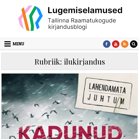
Skip to content
MENU
Rubriik:
ilukirjandus