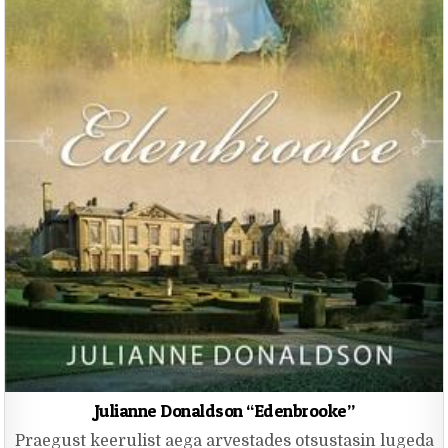
Julianne Donaldson “Edenbrooke”
Praegust keerulist aega arvestades otsustasin lugeda