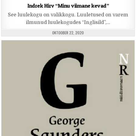
Indrek Hirv “Minu viimane kevad”
See luulekogu on valikkogu. Luuletused on varem
ilmunud luulekogudes “Inglisild”,…
PUBLISHED DATE:
OKTOOBER 22, 2020