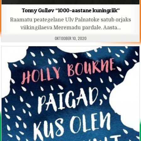
Tonny Gulløv “1000-aastane kuningriik”
Raamatu peategelane Ulv Palnatoke satub orjaks
viikingilaeva Meremadu pardale. Aasta…
PUBLISHED DATE:
OKTOOBER 10, 2020