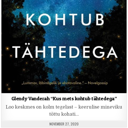
Glendy Vanderah “Kus mets kohtub tähtedega”
Loo keskmes on kolm tegelast – keerulise mineviku
tõttu kohati…
PUBLISHED DATE:
NOVEMBER 27, 2020