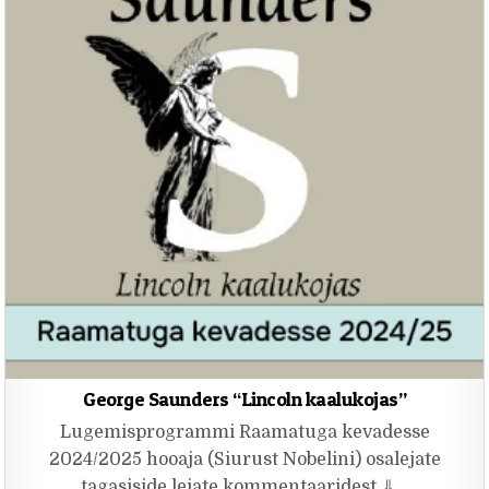
George Saunders “Lincoln kaalukojas”
Lugemisprogrammi Raamatuga kevadesse
2024/2025 hooaja (Siurust Nobelini) osalejate
tagasiside leiate kommentaaridest ⇓…