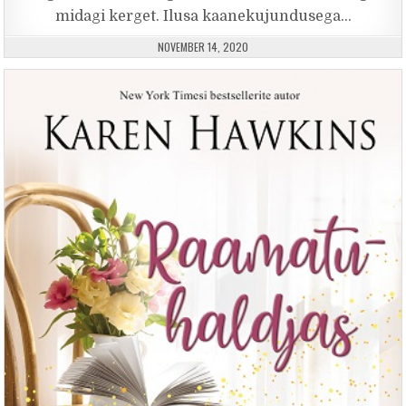
midagi kerget. Ilusa kaanekujundusega…
PUBLISHED DATE:
NOVEMBER 14, 2020