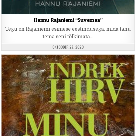
Hannu Rajaniemi “Suvemaa”
Tegu on Rajaniemi esimese eestindusega, mida tänu
tema seni tõlkimata…
PUBLISHED DATE:
OKTOOBER 27, 2020