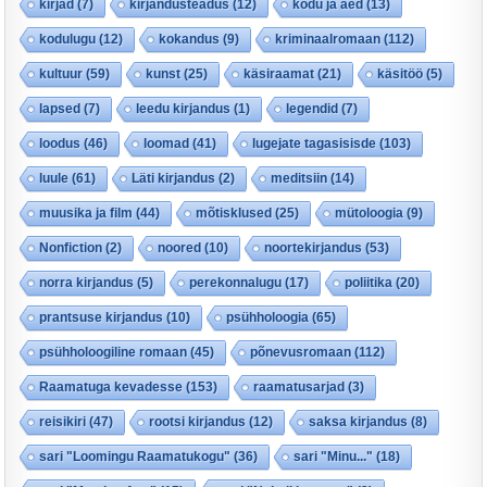
kirjad
(7)
kirjandusteadus
(12)
kodu ja aed
(13)
kodulugu
(12)
kokandus
(9)
kriminaalromaan
(112)
kultuur
(59)
kunst
(25)
käsiraamat
(21)
käsitöö
(5)
lapsed
(7)
leedu kirjandus
(1)
legendid
(7)
loodus
(46)
loomad
(41)
lugejate tagasisisde
(103)
luule
(61)
Läti kirjandus
(2)
meditsiin
(14)
muusika ja film
(44)
mõtisklused
(25)
mütoloogia
(9)
Nonfiction
(2)
noored
(10)
noortekirjandus
(53)
norra kirjandus
(5)
perekonnalugu
(17)
poliitika
(20)
prantsuse kirjandus
(10)
psühholoogia
(65)
psühholoogiline romaan
(45)
põnevusromaan
(112)
Raamatuga kevadesse
(153)
raamatusarjad
(3)
reisikiri
(47)
rootsi kirjandus
(12)
saksa kirjandus
(8)
sari "Loomingu Raamatukogu"
(36)
sari "Minu..."
(18)