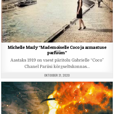
Michelle Marly “Mademoiselle Coco ja armastuse
parfüüm”
Aastaks 1919 on vaest päritolu Gabrielle “Coco”
Chanel Pariisi kõrgseltskonnas…
PUBLISHED DATE:
OKTOOBER 31, 2020