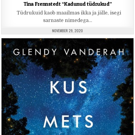
Tina Frennstedt “Kadunud tüdrukud”
Tüdrukuid kaob maailmas ikka ja jälle, isegi
sarnaste nimedega…
PUBLISHED DATE:
NOVEMBER 29, 2020