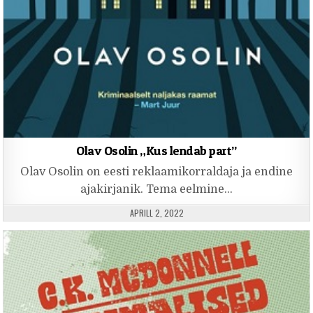
Olav Osolin „Kus lendab part”
Olav Osolin on eesti reklaamikorraldaja ja endine
ajakirjanik. Tema eelmine…
PUBLISHED DATE:
APRILL 2, 2022