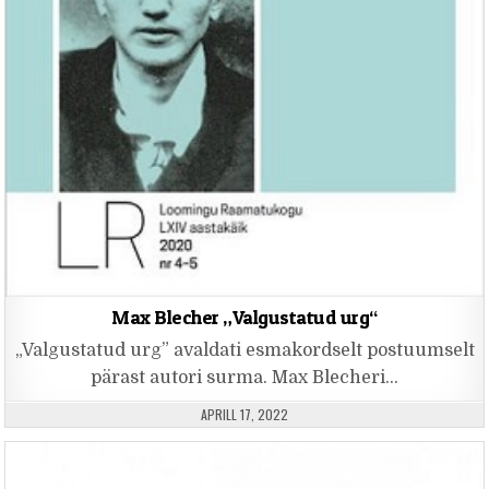
Max Blecher „Valgustatud urg“
„Valgustatud urg” avaldati esmakordselt postuumselt
pärast autori surma. Max Blecheri…
PUBLISHED DATE:
APRILL 17, 2022