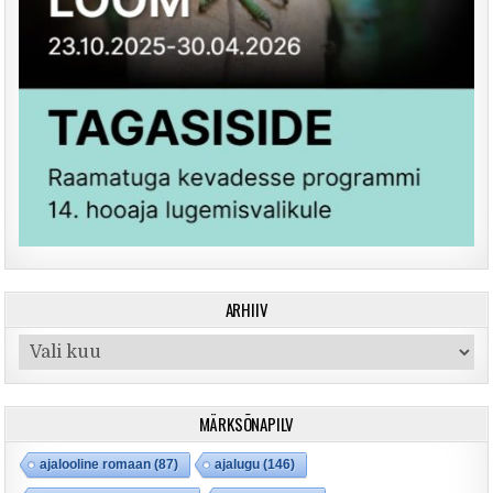
ARHIIV
Arhiiv
MÄRKSÕNAPILV
ajalooline romaan
(87)
ajalugu
(146)