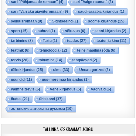
sari "Põhjamaade romaan"
(4)
sari "Valge raamat"
(3)
sari "Varraku ajaviiteromaan"
(9)
saudi-araabia kirjandus
(1)
seiklusromaan
(8)
Sightseeing
(1)
soome kirjandus
(15)
sport
(15)
suhted
(1)
sõltuvus
(6)
taani kirjandus
(2)
tarbimine
(8)
Tartu
(1)
teadus
(27)
teater ja kino
(11)
teatmik
(6)
tehnoloogia
(12)
teine maailmasõda
(6)
tervis
(28)
toitumine
(14)
tähtpäevad
(2)
tõlkekirjandus
(25)
ulme
(33)
Uncategorized
(3)
usundid
(11)
uus-meremaa kirjandus
(1)
vaimne tervis
(6)
vene kirjandus
(5)
vägivald
(6)
õudus
(21)
ühiskond
(37)
эстонские авторы на русском
(10)
TALLINNA KESKRAAMATUKOGU