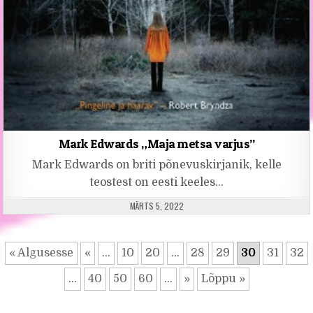
Mark Edwards „Maja metsa varjus”
Mark Edwards on briti põnevuskirjanik, kelle
teostest on eesti keeles…
PUBLISHED DATE:
MÄRTS 5, 2022
« Algusesse
«
...
10
20
...
28
29
30
31
32
...
40
50
60
...
»
Lõppu »