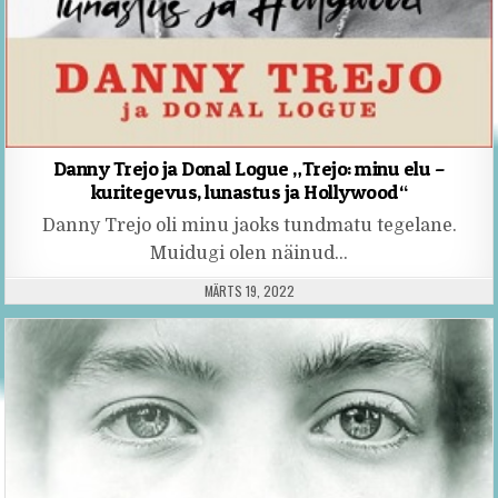
Danny Trejo ja Donal Logue „Trejo: minu elu –
kuritegevus, lunastus ja Hollywood“
Danny Trejo oli minu jaoks tundmatu tegelane.
Muidugi olen näinud…
PUBLISHED DATE:
MÄRTS 19, 2022