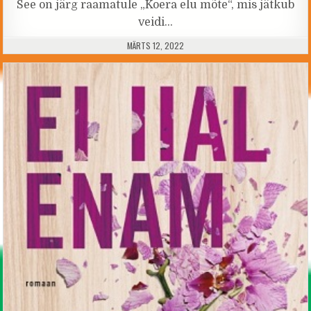
See on järg raamatule „Koera elu mõte“, mis jätkub
veidi…
PUBLISHED DATE:
MÄRTS 12, 2022