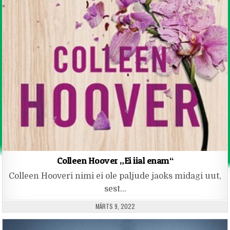
Colleen Hoover „Ei iial enam“
Colleen Hooveri nimi ei ole paljude jaoks midagi uut,
sest…
PUBLISHED DATE:
MÄRTS 9, 2022