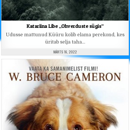
Katariina Libe „Ohverduste sügis”
Udusse mattunud Küüru kolib elama perekond, kes
üritab selja taha…
PUBLISHED DATE:
MÄRTS 16, 2022