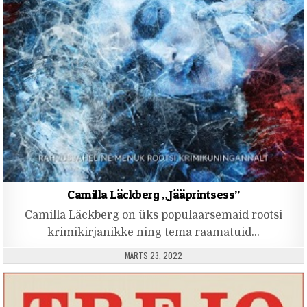
Camilla Läckberg „Jääprintsess”
Camilla Läckberg on üks populaarsemaid rootsi
krimikirjanikke ning tema raamatuid…
PUBLISHED DATE:
MÄRTS 23, 2022