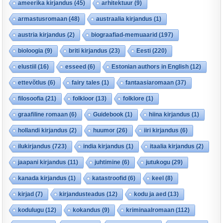
ameerika kirjandus
(45)
arhitektuur
(9)
armastusromaan
(48)
austraalia kirjandus
(1)
austria kirjandus
(2)
biograafiad-memuaarid
(197)
bioloogia
(9)
briti kirjandus
(23)
Eesti
(220)
elustiil
(16)
esseed
(6)
Estonian authors in English
(12)
ettevõtlus
(6)
fairy tales
(1)
fantaasiaromaan
(37)
filosoofia
(21)
folkloor
(13)
folklore
(1)
graafiline romaan
(6)
Guidebook
(1)
hiina kirjandus
(1)
hollandi kirjandus
(2)
huumor
(26)
iiri kirjandus
(6)
ilukirjandus
(723)
india kirjandus
(1)
itaalia kirjandus
(2)
jaapani kirjandus
(11)
juhtimine
(6)
jutukogu
(29)
kanada kirjandus
(1)
katastroofid
(6)
keel
(8)
kirjad
(7)
kirjandusteadus
(12)
kodu ja aed
(13)
kodulugu
(12)
kokandus
(9)
kriminaalromaan
(112)