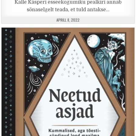
Kalle Käsperi esseekogumiku pealkiri annab
sõnaselgelt teada, et tuld antakse…
PUBLISHED DATE:
APRILL 8, 2022