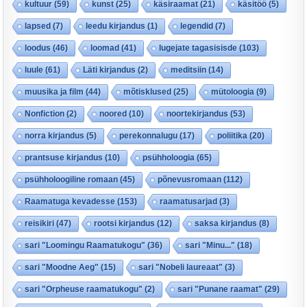
kultuur
(59)
kunst
(25)
käsiraamat
(21)
käsitöö
(5)
lapsed
(7)
leedu kirjandus
(1)
legendid
(7)
loodus
(46)
loomad
(41)
lugejate tagasisisde
(103)
luule
(61)
Läti kirjandus
(2)
meditsiin
(14)
muusika ja film
(44)
mõtisklused
(25)
mütoloogia
(9)
Nonfiction
(2)
noored
(10)
noortekirjandus
(53)
norra kirjandus
(5)
perekonnalugu
(17)
poliitika
(20)
prantsuse kirjandus
(10)
psühholoogia
(65)
psühholoogiline romaan
(45)
põnevusromaan
(112)
Raamatuga kevadesse
(153)
raamatusarjad
(3)
reisikiri
(47)
rootsi kirjandus
(12)
saksa kirjandus
(8)
sari "Loomingu Raamatukogu"
(36)
sari "Minu..."
(18)
sari "Moodne Aeg"
(15)
sari "Nobeli laureaat"
(3)
sari "Orpheuse raamatukogu"
(2)
sari "Punane raamat"
(29)