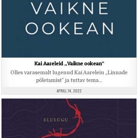
Kai Aareleid „Vaikne ookean”
Olles varasemalt lugenud Kai Aareleiu „Linnade
põletamist” ja tuttav tema…
PUBLISHED DATE:
APRILL 14, 2022