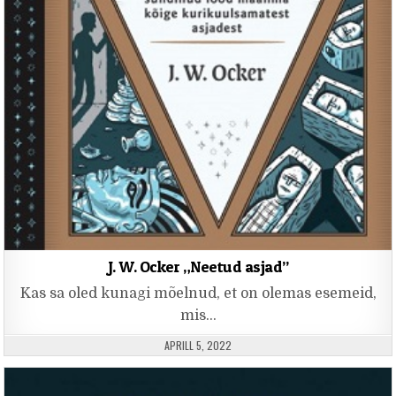
J. W. Ocker „Neetud asjad”
Kas sa oled kunagi mõelnud, et on olemas esemeid,
mis…
PUBLISHED DATE:
APRILL 5, 2022