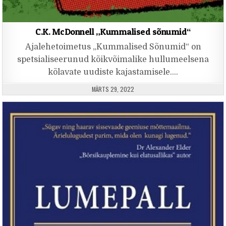
C.K. McDonnell „Kummalised sõnumid“
Ajalehetoimetus „Kummalised Sõnumid“ on
spetsialiseerunud kõikvõimalike hullumeelsena
kõlavate uudiste kajastamisele….
PUBLISHED DATE:
MÄRTS 29, 2022